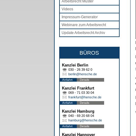
Arbeitsrecht Muster
Videos
Impressum-Generator
Webinare zum Arbeitsrecht
Update Arbeitsrecht Archiv
BÜROS
Kanzlei Berlin
030 - 26 39 62 0
berlin@hensche.de
Anfahrt
Details
Kanzlei Frankfurt
069 - 71 03 30 04
frankfurt@hensche.de
Anfahrt
Details
Kanzlei Hamburg
040 - 69 20 68 04
hamburg@hensche.de
Anfahrt
Details
Kanzlei Hannover