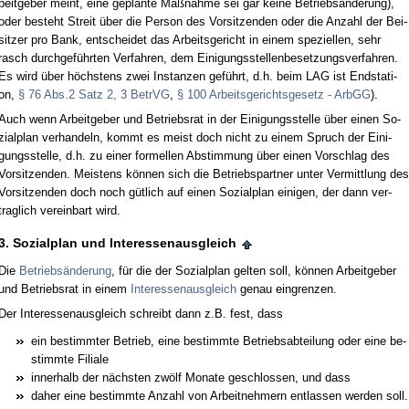
beit­ge­ber meint, ei­ne ge­plan­te Maßnah­me sei gar kei­ne Be­triebsände­rung),
oder be­steht Streit über die Per­son des Vor­sit­zen­den oder die An­zahl der Bei­
sit­zer pro Bank, ent­schei­det das Ar­beits­ge­richt in ei­nem spe­zi­el­len, sehr
rasch durch­geführ­ten Ver­fah­ren, dem Ei­ni­gungs­stel­len­be­set­zungs­ver­fah­ren.
Es wird über höchs­tens zwei In­stan­zen geführt, d.h. beim LAG ist End­sta­ti­
on,
§ 76 Abs.2 Satz 2, 3 Be­trVG
,
§ 100 Ar­beits­ge­richts­ge­setz - ArbGG
).
Auch wenn Ar­beit­ge­ber und Be­triebs­rat in der Ei­ni­gungs­stel­le über ei­nen So­
zi­al­plan ver­han­deln, kommt es meist doch nicht zu ei­nem Spruch der Ei­ni­
gungs­stel­le, d.h. zu ei­ner for­mel­len Ab­stim­mung über ei­nen Vor­schlag des
Vor­sit­zen­den. Meis­tens können sich die Be­triebs­part­ner un­ter Ver­mitt­lung des
Vor­sit­zen­den doch noch gütlich auf ei­nen So­zi­al­plan ei­ni­gen, der dann ver­
trag­lich ver­ein­bart wird.
3. So­zi­al­plan und In­ter­es­sen­aus­gleich
Die
Be­triebsände­rung
, für die der So­zi­al­plan gel­ten soll, können Ar­beit­ge­ber
und Be­triebs­rat in ei­nem
In­ter­es­sen­aus­gleich
ge­nau ein­gren­zen.
Der In­ter­es­sen­aus­gleich schreibt dann z.B. fest, dass
ein be­stimm­ter Be­trieb, ei­ne be­stimm­te Be­triebs­ab­tei­lung oder ei­ne be­
stimm­te Fi­lia­le
in­ner­halb der nächs­ten zwölf Mo­na­te ge­schlos­sen, und dass
da­her ei­ne be­stimm­te An­zahl von Ar­beit­neh­mern ent­las­sen wer­den soll.