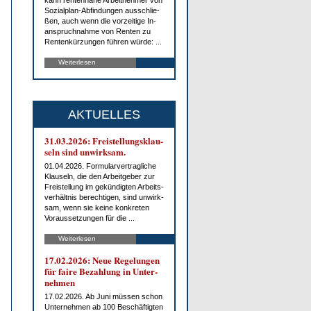
kann ren­ten­na­he Ar­beit­neh­mer von
So­zi­al­plan-Ab­fin­dun­gen aus­schlie­
ßen, auch wenn die vor­zei­ti­ge In­
an­spruch­nah­me von Ren­ten zu
Ren­ten­kür­zun­gen füh­ren wür­de: ...
Weiterlesen
AKTUELLES
31.03.2026: Frei­stel­lungs­klau­
seln sind un­wirk­sam.
01.04.2026. For­mu­lar­ver­trag­li­che
Klau­seln, die den Ar­beit­ge­ber zur
Frei­stel­lung im ge­kün­dig­ten Ar­beits­
ver­hält­nis be­rech­ti­gen, sind un­wirk­
sam, wenn sie kei­ne kon­kre­ten
Vor­aus­set­zun­gen für die ...
Weiterlesen
17.02.2026: Neue Re­ge­lun­gen
für fai­re Be­zah­lung in Un­ter­
neh­men
17.02.2026. Ab Ju­ni müs­sen schon
Un­ter­neh­men ab 100 Be­schäf­tig­ten