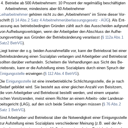
Be­trie­be ab 500 Ar­beit­neh­mern: 10 Pro­zent der re­gelmäßig beschäftig­ten
Ar­beit­neh­mer, min­des­tens aber 60 Ar­beit­neh­mer
Leih­ar­beit­neh­mer
gehören nicht zu den „Ar­beit­neh­mern“ im Sin­ne die­ser Vor­
schrift (
§ 14 Abs.2 Satz 4 Ar­beit­neh­merüber­las­sungs­ge­setz - AÜG
). Als Ent­
las­sung aus be­triebs­be­ding­ten Gründen zählt auch das Aus­schei­den auf­grund
von Auf­he­bungs­verträgen, wenn der Ar­beit­ge­ber den Ab­schluss der Auf­he­
bungs­verträge aus Gründen der Be­triebsände­rung ver­an­lasst (
§ 112a Abs.1
Satz2 Be­trVG
).
Liegt kei­ner der o.g. bei­den Aus­nah­mefälle vor, kann der Be­triebs­rat bei ei­ner
Be­triebsände­rung ei­nen So­zi­al­plan ver­lan­gen und Ar­beit­ge­ber und Be­triebs­rat
soll­ten darüber ver­han­deln. Schei­tern die Ver­hand­lun­gen aus Sicht des Be­
triebs­rats, kann er die Auf­stel­lung ei­nes So­zi­al­plans durch ei­nen Spruch der
Ei­ni­gungs­stel­le
er­zwin­gen (
§ 112 Abs.4 Be­trVG
).
Die
Ei­ni­gungs­stel­le
ist ei­ne in­ner­be­trieb­li­che Sch­lich­tungs­stel­le, die je nach
Be­darf ge­bil­det wird. Sie be­steht aus ei­ner glei­chen An­zahl von Bei­sit­zern,
die vom Ar­beit­ge­ber und Be­triebs­rat be­stellt wer­den, und ei­nem un­par­tei­
ischen Vor­sit­zen­den, meist ei­nem Rich­ter an ei­nem Ar­beits- oder Lan­des­ar­
beits­ge­richt (LAG), auf den sich bei­de Sei­ten ei­ni­gen müssen (
§ 76 Abs.2
Satz 1 Be­trVG
).
Sind Ar­beit­ge­ber und Be­triebs­rat über die Not­wen­dig­keit ei­ner Ei­ni­gungs­stel­le
zur Auf­stel­lung ei­nes So­zi­al­plans ver­schie­de­ner Mei­nung (z.B. weil der Ar­