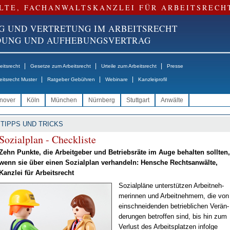
LTE, FACHANWALTSKANZLEI FÜR ARBEITSRECH
G UND VERTRETUNG IM ARBEITSRECHT
NDUNG UND AUFHEBUNGSVERTRAG
|
|
|
itsrecht
Gesetze zum Arbeitsrecht
Urteile zum Arbeitsrecht
Presse
|
|
|
eitsrecht Muster
Ratgeber Gebühren
Webinare
Kanzleiprofil
nover
Köln
München
Nürnberg
Stuttgart
Anwälte
TIPPS UND TRICKS
So­zi­al­plan - Check­lis­te
Zehn Punk­te, die Ar­beit­ge­ber und Be­triebs­rä­te im Au­ge be­hal­ten soll­ten,
wenn sie über ei­nen So­zi­al­plan ver­han­deln: Hen­sche Rechts­an­wäl­te,
Kanz­lei für Ar­beits­recht
So­zi­al­plä­ne un­ter­stüt­zen Ar­beit­neh­
me­rin­nen und Ar­beit­neh­mern, die von
ein­schnei­den­den be­trieb­li­chen Ver­än­
de­run­gen be­trof­fen sind, bis hin zum
Ver­lust des Ar­beits­plat­zen in­fol­ge