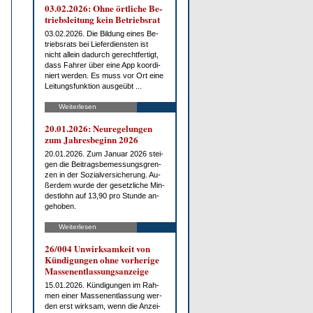
03.02.2026: Oh­ne ört­li­che Be­
triebs­lei­tung kein Be­triebs­rat
03.02.2026. Die Bil­dung ei­nes Be­
triebs­rats bei Lie­fer­diens­ten ist
nicht al­lein da­durch ge­recht­fer­tigt,
dass Fah­rer über ei­ne App ko­or­di­
niert wer­den. Es muss vor Ort ei­ne
Lei­tungs­funk­ti­on aus­ge­übt ...
Weiterlesen
20.01.2026: Neu­re­ge­lun­gen
zum Jah­res­be­ginn 2026
20.01.2026. Zum Ja­nu­ar 2026 stei­
gen die Bei­trags­be­mes­sungs­gren­
zen in der So­zi­al­ver­si­che­rung. Au­
ßer­dem wur­de der ge­setz­li­che Min­
dest­lohn auf 13,90 pro St­un­de an­
ge­ho­ben.
Weiterlesen
26/004 Un­wirk­sam­keit von
Kün­di­gun­gen oh­ne vor­he­ri­ge
Mas­sen­ent­las­sungs­an­zei­ge
15.01.2026. Kün­di­gun­gen im Rah­
men ei­ner Mas­sen­ent­las­sung wer­
den erst wirk­sam, wenn die An­zei­