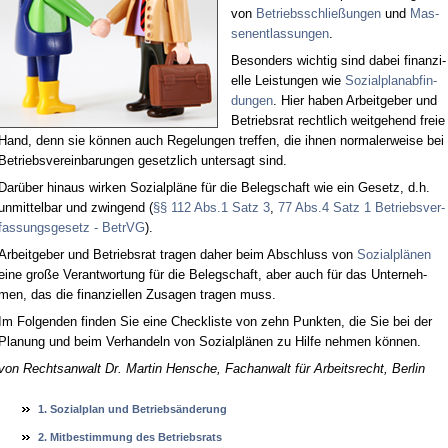
von
Be­triebs­schlie­ßun­gen
und
Mas­
sen­ent­las­sun­gen
.
Be­son­ders wich­tig sind da­bei fi­nan­zi­
el­le Leis­tun­gen wie
So­zi­al­plan­ab­fin­
dun­gen
. Hier ha­ben Ar­beit­ge­ber und
Be­triebs­rat recht­lich weit­ge­hend freie
Hand, denn sie kön­nen auch Re­ge­lun­gen tref­fen, die ih­nen nor­ma­ler­wei­se bei
Be­triebs­ver­ein­ba­run­gen ge­setz­lich un­ter­sagt sind.
Dar­über hin­aus wir­ken So­zi­al­plä­ne für die Be­leg­schaft wie ein Ge­setz, d.h.
un­mit­tel­bar und zwin­gend (
§§ 112 Abs.1 Satz 3
,
77 Abs.4 Satz 1 Be­triebs­ver­
fas­sungs­ge­setz - Be­trVG
).
Ar­beit­ge­ber und Be­triebs­rat tra­gen da­her beim Ab­schluss von
So­zi­al­plä­nen
ei­ne gro­ße Ver­ant­wor­tung für die Be­leg­schaft, aber auch für das Un­ter­neh­
men, das die fi­nan­zi­el­len Zu­sa­gen tra­gen muss.
Im Fol­gen­den fin­den Sie ei­ne Check­lis­te von zehn Punk­ten, die Sie bei der
Pla­nung und beim Ver­han­deln von So­zi­al­plä­nen zu Hil­fe neh­men kön­nen.
von Rechts­an­walt Dr. Mar­tin Hen­sche, Fach­an­walt für Ar­beits­recht, Ber­lin
1. So­zi­al­plan und Be­triebsände­rung
2. Mit­be­stim­mung des Be­triebs­rats