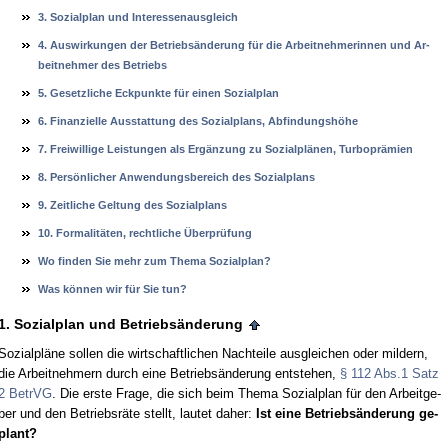
3. So­zi­al­plan und In­ter­es­sen­aus­gleich
4. Aus­wir­kun­gen der Be­triebsände­rung für die Ar­beit­neh­me­rin­nen und Ar­
beit­neh­mer des Be­triebs
5. Ge­setz­li­che Eck­punk­te für ei­nen So­zi­al­plan
6. Fi­nan­zi­el­le Aus­stat­tung des So­zi­al­plans, Ab­fin­dungshöhe
7. Frei­wil­li­ge Leis­tun­gen als Ergänzung zu So­zi­alplänen, Tur­bo­prämi­en
8. Persönli­cher An­wen­dungs­be­reich des So­zi­al­plans
9. Zeit­li­che Gel­tung des So­zi­al­plans
10. For­ma­litäten, recht­li­che Über­prüfung
Wo fin­den Sie mehr zum The­ma So­zi­al­plan?
Was kön­nen wir für Sie tun?
1. So­zi­al­plan und Be­triebsände­rung
So­zi­alpläne sol­len die wirt­schaft­li­chen Nach­tei­le aus­glei­chen oder mil­dern,
die Ar­beit­neh­mern durch ei­ne Be­triebsände­rung ent­ste­hen,
§ 112 Abs.1 Satz
2 Be­trVG
. Die ers­te Fra­ge, die sich beim The­ma So­zi­al­plan für den Ar­beit­ge­
ber und den Be­triebsräte stellt, lau­tet da­her:
Ist ei­ne Be­triebsände­rung ge­
plant?