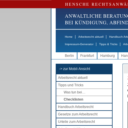
HENSCHE RECHTSANWÄ
ANWALTLICHE BERATUN
BEI KÜNDIGUNG, ABFI
|
|
Home
Arbeitsrecht aktuell
Handbuch Arbe
|
|
Impressum-Generator
Tipps & Tricks
Arb
Berlin
Frankfurt
Hamburg
Han
-> zur Mobil-Ansicht
Arbeitsrecht aktuell
Tipps und Tricks
Was tun bei…
Checklisten
Handbuch Arbeitsrecht
Gesetze zum Arbeitsrecht
Urteile zum Arbeitsrecht