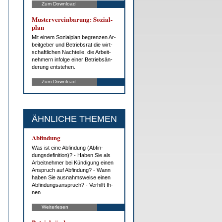
Zum Download
Mus­ter­ver­ein­ba­rung: So­zi­al­
plan
Mit ei­nem So­zi­al­plan be­gren­zen Ar­
beit­ge­ber und Be­triebs­rat die wirt­
schaft­li­chen Nach­tei­le, die Ar­beit­
neh­mern in­fol­ge ei­ner Be­trieb­s­än­
de­rung ent­ste­hen.
Zum Download
ÄHNLICHE THEMEN
Ab­fin­dung
Was ist ei­ne Ab­fin­dung (Ab­fin­
dungs­de­fi­ni­ti­on)? - Ha­ben Sie als
Ar­beit­neh­mer bei Kün­di­gung ei­nen
An­spruch auf Ab­fin­dung? - Wann
ha­ben Sie aus­nahms­wei­se ei­nen
Ab­fin­dungs­an­spruch? - Ver­hilft Ih­
nen ...
Weiterlesen