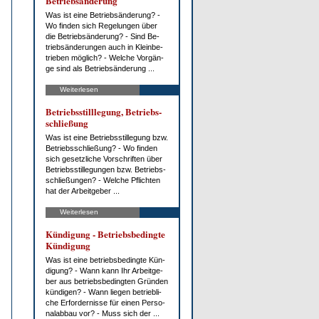
Be­trieb­s­än­de­rung
Was ist ei­ne Be­trieb­s­än­de­rung? -
Wo fin­den sich Re­ge­lun­gen über
die Be­trieb­s­än­de­rung? - Sind Be­
trieb­s­än­de­run­gen auch in Klein­be­
trie­ben mög­lich? - Wel­che Vor­gän­
ge sind als Be­trieb­s­än­de­rung ...
Weiterlesen
Be­triebs­still­le­gung, Be­triebs­
schlie­ßung
Was ist ei­ne Be­triebs­stil­le­gung bzw.
Be­triebs­schlie­ßung? - Wo fin­den
sich ge­setz­li­che Vor­schrif­ten über
Be­triebs­stil­le­gun­gen bzw. Be­triebs­
schlie­ßun­gen? - Wel­che Pflich­ten
hat der Ar­beit­ge­ber ...
Weiterlesen
Kün­di­gung - Be­triebs­be­ding­te
Kün­di­gung
Was ist ei­ne be­triebs­be­ding­te Kün­
di­gung? - Wann kann Ihr Ar­beit­ge­
ber aus be­triebs­be­ding­ten Grün­den
kün­di­gen? - Wann lie­gen be­trieb­li­
che Er­for­der­nis­se für ei­nen Per­so­
nal­ab­bau vor? - Muss sich der ...