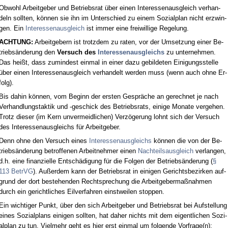
Ob­wohl Ar­beit­ge­ber und Be­triebs­rat über ei­nen In­ter­es­sen­aus­gleich ver­han­
deln soll­ten, können sie ihn im Un­ter­schied zu ei­nem So­zi­al­plan nicht er­zwin­
gen. Ein
In­ter­es­sen­aus­gleich
ist im­mer ei­ne frei­wil­li­ge Re­ge­lung.
ACH­TUNG:
Ar­beit­ge­bern ist trotz­dem zu ra­ten, vor der Um­set­zung ei­ner Be­
triebsände­rung den
Ver­such des
In­ter­es­sen­aus­gleichs
zu un­ter­neh­men.
Das heißt, dass zu­min­dest ein­mal in ei­ner da­zu ge­bil­de­ten Ei­ni­gungs­stel­le
über ei­nen In­ter­es­sen­aus­gleich ver­han­delt wer­den muss (wenn auch oh­ne Er­
folg).
Bis da­hin können, vom Be­ginn der ers­ten Gespräche an ge­rech­net je nach
Ver­hand­lungs­tak­tik und -ge­schick des Be­triebs­rats, ei­ni­ge Mo­na­te ver­ge­hen.
Trotz die­ser (im Kern un­ver­meid­li­chen) Verzöge­rung lohnt sich der Ver­such
des In­ter­es­sen­aus­gleichs für Ar­beit­ge­ber.
Denn oh­ne den Ver­such ei­nes
In­ter­es­sen­aus­gleichs
können die von der Be­
triebsände­rung be­trof­fe­nen Ar­beit­neh­mer ei­nen
Nach­teils­aus­gleich
ver­lan­gen,
d.h. ei­ne fi­nan­zi­el­le Entschädi­gung für die Fol­gen der Be­triebsände­rung (
§
113 Be­trVG
). Außer­dem kann der Be­triebs­rat in ei­ni­gen Ge­richts­be­zir­ken auf­
grund der dort be­ste­hen­den Recht­spre­chung die Ar­beit­ge­ber­maßnah­men
durch ein ge­richt­li­ches Eil­ver­fah­ren einst­wei­len stop­pen.
Ein wich­ti­ger Punkt, über den sich Ar­beit­ge­ber und Be­triebs­rat bei Auf­stel­lung
ei­nes So­zi­al­plans ei­ni­gen soll­ten, hat da­her nichts mit dem ei­gent­li­chen So­zi­
al­plan zu tun. Viel­mehr geht es hier erst ein­mal um fol­gen­de Vor­fra­ge(n):