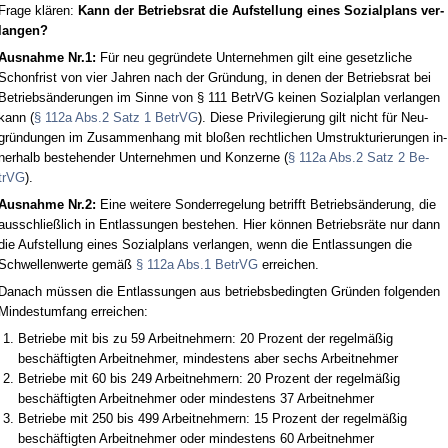
Fra­ge klären:
Kann der Be­triebs­rat die Auf­stel­lung ei­nes So­zi­al­plans ver­
lan­gen?
Aus­nah­me Nr.1:
Für neu ge­gründe­te Un­ter­neh­men gilt ei­ne ge­setz­li­che
Schon­frist von vier Jah­ren nach der Gründung, in de­nen der Be­triebs­rat bei
Be­triebsände­run­gen im Sin­ne von § 111 Be­trVG kei­nen So­zi­al­plan ver­lan­gen
kann (
§ 112a Abs.2 Satz 1 Be­trVG
). Die­se Pri­vi­le­gie­rung gilt nicht für Neu­
gründun­gen im Zu­sam­men­hang mit bloßen recht­li­chen Um­struk­tu­rie­run­gen in­
ner­halb be­ste­hen­der Un­ter­neh­men und Kon­zer­ne (
§ 112a Abs.2 Satz 2 Be­
trVG
).
Aus­nah­me Nr.2:
Ei­ne wei­te­re Son­der­re­ge­lung be­trifft Be­triebsände­rung, die
aus­sch­ließlich in Ent­las­sun­gen be­ste­hen. Hier können Be­triebsräte nur dann
die Auf­stel­lung ei­nes So­zi­al­plans ver­lan­gen, wenn die Ent­las­sun­gen die
Schwel­len­wer­te gemäß
§ 112a Abs.1 Be­trVG
er­rei­chen.
Da­nach müssen die Ent­las­sun­gen aus be­triebs­be­ding­ten Gründen fol­gen­den
Min­dest­um­fang er­rei­chen:
Be­trie­be mit bis zu 59 Ar­beit­neh­mern: 20 Pro­zent der re­gelmäßig
beschäftig­ten Ar­beit­neh­mer, min­des­tens aber sechs Ar­beit­neh­mer
Be­trie­be mit 60 bis 249 Ar­beit­neh­mern: 20 Pro­zent der re­gelmäßig
beschäftig­ten Ar­beit­neh­mer oder min­des­tens 37 Ar­beit­neh­mer
Be­trie­be mit 250 bis 499 Ar­beit­neh­mern: 15 Pro­zent der re­gelmäßig
beschäftig­ten Ar­beit­neh­mer oder min­des­tens 60 Ar­beit­neh­mer