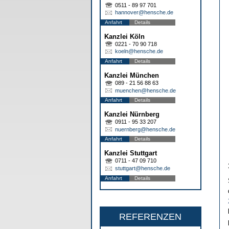
0511 - 89 97 701
hannover@hensche.de
Anfahrt
Details
Kanzlei Köln
0221 - 70 90 718
koeln@hensche.de
Anfahrt
Details
Kanzlei München
089 - 21 56 88 63
muenchen@hensche.de
Anfahrt
Details
Kanzlei Nürnberg
0911 - 95 33 207
nuernberg@hensche.de
Anfahrt
Details
Kanzlei Stuttgart
0711 - 47 09 710
stuttgart@hensche.de
Anfahrt
Details
REFERENZEN