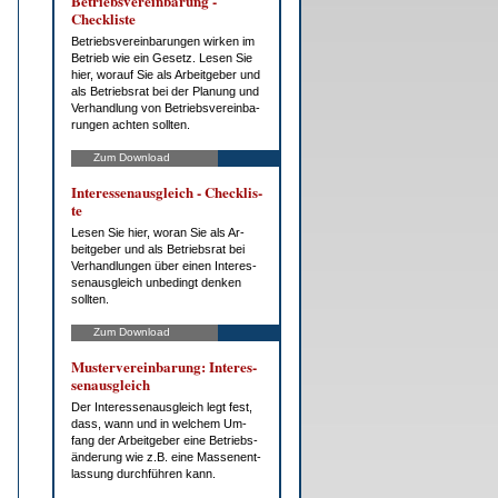
Be­triebs­ver­ein­ba­rung -
Check­lis­te
Be­triebs­ver­ein­ba­run­gen wir­ken im
Be­trieb wie ein Ge­setz. Le­sen Sie
hier, wor­auf Sie als Ar­beit­ge­ber und
als Be­triebs­rat bei der Pla­nung und
Ver­hand­lung von Be­triebs­ver­ein­ba­
run­gen ach­ten soll­ten.
Zum Download
In­ter­es­sen­aus­gleich - Check­lis­
te
Le­sen Sie hier, wor­an Sie als Ar­
beit­ge­ber und als Be­triebs­rat bei
Ver­hand­lun­gen über ei­nen In­ter­es­
sen­aus­gleich un­be­dingt den­ken
soll­ten.
Zum Download
Mus­ter­ver­ein­ba­rung: In­ter­es­
sen­aus­gleich
Der In­ter­es­sen­aus­gleich legt fest,
dass, wann und in wel­chem Um­
fang der Ar­beit­ge­ber ei­ne Be­trieb­s­
än­de­rung wie z.B. ei­ne Mas­sen­ent­
las­sung durch­füh­ren kann.