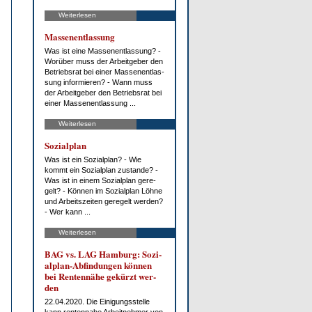
Weiterlesen
Mas­sen­ent­las­sung
Was ist ei­ne Mas­sen­ent­las­sung? -
Wor­über muss der Ar­beit­ge­ber den
Be­triebs­rat bei ei­ner Mas­sen­ent­las­
sung in­for­mie­ren? - Wann muss
der Ar­beit­ge­ber den Be­triebs­rat bei
ei­ner Mas­sen­ent­las­sung ...
Weiterlesen
So­zi­al­plan
Was ist ein So­zi­al­plan? - Wie
kommt ein So­zi­al­plan zu­stan­de? -
Was ist in ei­nem So­zi­al­plan ge­re­
gelt? - Kön­nen im So­zi­al­plan Löh­ne
und Ar­beits­zei­ten ge­re­gelt wer­den?
- Wer kann ...
Weiterlesen
BAG vs. LAG Ham­burg: So­zi­
al­plan-Ab­fin­dun­gen kön­nen
bei Ren­ten­nä­he ge­kürzt wer­
den
22.04.2020. Die Ei­ni­gungs­stel­le