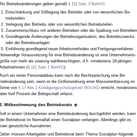
Als Be­triebsände­run­gen gel­ten gemäß
§ 111 Satz 3 Be­trVG
:
Ein­schränkung und Still­le­gung des Be­triebs oder von we­sent­li­chen Be­
triebs­tei­len
Ver­le­gung des Be­triebs oder von we­sent­li­chen Be­triebs­tei­len
Zu­sam­men­schluss mit an­de­ren Be­trie­ben oder die Spal­tung von Be­trie­ben
Grund­le­gen­de Ände­run­gen der Be­triebs­or­ga­ni­sa­ti­on, des Be­triebs­zwecks
oder der Be­triebs­an­la­gen
Einführung grund­le­gend neu­er Ar­beits­me­tho­den und Fer­ti­gungs­ver­fah­ren
Not­wen­di­ge Vor­aus­set­zung für ei­ne Be­triebsände­rung ist ei­ne Un­ter­neh­mens­
größe von mehr als zwan­zig wahl­be­rech­tig­ten, d.h. min­des­tens 18-jähri­gen
Ar­beit­neh­mern (
§ 111 Satz 1 Be­trVG
).
Auch ein rei­ner Per­so­nal­ab­bau kann nach der Recht­spre­chung ei­ne Be­
triebsände­rung sein, wenn er die Größen­ord­nung ei­ner Mas­sen­ent­las­sung im
Sin­ne von
§ 17 Abs.1 Kündi­gungs­schutz­ge­setz (KSchG)
er­reicht, min­des­tens
aber fünf Pro­zent der Be­leg­schaft er­fasst.
2. Mit­be­stim­mung des Be­triebs­rats
Soll in ei­nem Un­ter­neh­men ei­ne Be­triebsände­rung durch­geführt wer­den, kann
der Be­triebs­rat im Nor­mal­fall ei­nen So­zi­al­plan ver­lan­gen. Al­ler­dings gibt es
zwei ge­setz­li­che Aus­nah­men.
Da­her müssen Ar­beit­ge­ber und Be­triebs­rat beim The­ma So­zi­al­plan fol­gen­de