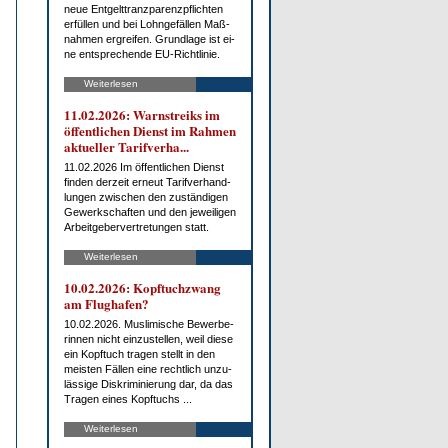
neue Ent­gelt­tranz­pa­renz­pflich­ten
er­fül­len und bei Lohn­ge­fäl­len Maß­
nah­men er­grei­fen. Grund­la­ge ist ei­
ne ent­spre­chen­de EU-Richt­li­nie.
Weiterlesen
11.02.2026: Warn­streiks im
öf­fent­li­chen Dienst im Rah­men
ak­tu­el­ler Ta­rif­ver­ha...
11.02.2026 Im öf­fent­li­chen Dienst
fin­den der­zeit er­neut Ta­rif­ver­hand­
lun­gen zwi­schen den zu­stän­di­gen
Ge­werk­schaf­ten und den je­wei­li­gen
Ar­beit­ge­ber­ver­tre­tun­gen statt.
Weiterlesen
10.02.2026: Kopf­tuch­zwang
am Flug­ha­fen?
10.02.2026. Mus­li­mi­sche Be­wer­be­
rin­nen nicht ein­zu­stel­len, weil die­se
ein Kopf­tuch tra­gen stellt in den
meis­ten Fäl­len ei­ne recht­lich un­zu­
läs­si­ge Dis­kri­mi­nie­rung dar, da das
Tra­gen ei­nes Kopf­tuchs ...
Weiterlesen