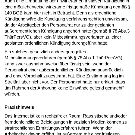
Auch eine Umdeutung der unwirksamen fristlosen Kündigung in
eine möglicherweise wirksame fristgemäße Kündigung gemäß §
140 BGB kam hier nicht in Betracht. Denn als ordentliche
Kündigung wäre die Kündigung verfahrensrechtlich unwirksam,
da der Arbeitgeber den Personalrat nur zu der geplanten
außerordentlichen Kündigung angehört hatte (gemäß § 78 Abs.3
ThürPersVG), aber kein Mitbestimmungsverfahren zu einer
geplanten ordentlichen Kündigung durchgeführt hatte.
Ein solches, gesetzlich anders geregeltes
Mitbestimmungsverfahren (gemäß § 78 Abs.1 ThürPersVG)
kann zwar ausnahmsweise überflüssig sein, wenn der
Personalrat einer außerordentlichen Kündigung ausdrücklich
und ohne Vorbehalt zugestimmt hat. Eine Zustimmung lag im
Streitfall aber nicht vor. Der Personalrat hatte nur erklärt, dass
„im Rahmen der Anhörung keine Einwände geltend gemacht“
würden.
Praxishinweis
Das Internet ist kein rechtsfreier Raum. Rassistische und/oder
fremdenfeindliche Beleidigungen in sozialen Medien können zu
strafrechtlichen Ermittlungsverfahren führen. Wenn der
Arbeitgeber davon erfährt, ist außerdem mit einer fristlosen