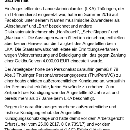
Sachverhalt
Ein Angestellter des Landeskriminalamtes (LKA) Thüringen, der
im IT-Innendienst eingesetzt war, hatte im Sommer 2016 auf
Facebook unter seinem Namen muslimische Zuwanderer als
„Abschaum“ und „Brut“ bezeichnet und andere
Diskussionsteilnehmer als „Hohlfrosch“, „Scheißlappen“ und
„Nazipack“. Die Aussagen waren öffentlich einsehbar, enthielten
aber keinen Hinweis auf die Tätigkeit des Angestellten beim
LKA. Die Staatsanwaltschaft leitete ein Ermittlungsverfahren
wegen Volksverhetzung und Beleidigung ein, das gegen Zahlung
einer Geldbuße von 4.000,00 EUR eingestellt wurde.
Der Arbeitgeber hörte den Personalrat daraufhin gemäß § 78
Abs.3 Thüringer Personalvertretungsgesetz (ThürPersVG) zu
einer beabsichtigten außerordentlichen Kündigung an, woraufhin
der Personalrat erklärte, keine Einwände zu erheben. Zum
Zeitpunkt der Kündigung war der Angestellte 52 Jahre alt und
bereits mehr als 17 Jahre beim LKA beschäftigt.
Gegen die daraufhin ausgesprochene außerordentliche und
fristlose Kündigung erhob der Angestellte
Kündigungsschutzklage und hatte damit vor dem Arbeitsgericht
Erfurt (Urteil vom 25.08.2017, 8 Ca 739/17) und vor dem
Thüringer Landesarbeitsgericht (LAG) Erfolg (Urteil vom