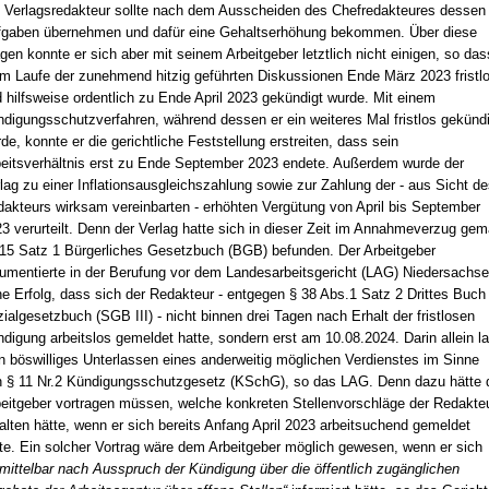
 Verlagsredakteur sollte nach dem Ausscheiden des Chefredakteures dessen
gaben übernehmen und dafür eine Gehaltserhöhung bekommen. Über diese
gen konnte er sich aber mit seinem Arbeitgeber letztlich nicht einigen, so das
im Laufe der zunehmend hitzig geführten Diskussionen Ende März 2023 fristl
 hilfsweise ordentlich zu Ende April 2023 gekündigt wurde. Mit einem
digungsschutzverfahren, während dessen er ein weiteres Mal fristlos gekündi
de, konnte er die gerichtliche Feststellung erstreiten, dass sein
eitsverhältnis erst zu Ende September 2023 endete. Außerdem wurde der
lag zu einer Inflationsausgleichszahlung sowie zur Zahlung der - aus Sicht de
akteurs wirksam vereinbarten - erhöhten Vergütung von April bis September
3 verurteilt. Denn der Verlag hatte sich in dieser Zeit im Annahmeverzug ge
15 Satz 1 Bürgerliches Gesetzbuch (BGB) befunden. Der Arbeitgeber
umentierte in der Berufung vor dem Landesarbeitsgericht (LAG) Niedersachs
e Erfolg, dass sich der Redakteur - entgegen § 38 Abs.1 Satz 2 Drittes Buch
ialgesetzbuch (SGB III) - nicht binnen drei Tagen nach Erhalt der fristlosen
digung arbeitslos gemeldet hatte, sondern erst am 10.08.2024. Darin allein l
n böswilliges Unterlassen eines anderweitig möglichen Verdienstes im Sinne
 § 11 Nr.2 Kündigungsschutzgesetz (KSchG), so das LAG. Denn dazu hätte 
eitgeber vortragen müssen, welche konkreten Stellenvorschläge der Redakte
alten hätte, wenn er sich bereits Anfang April 2023 arbeitsuchend gemeldet
te. Ein solcher Vortrag wäre dem Arbeitgeber möglich gewesen, wenn er sich
mittelbar nach Ausspruch der Kündigung über die öffentlich zugänglichen