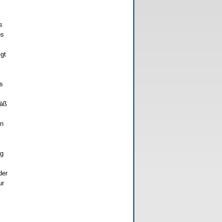
s
os
gt
s
mäß
en
ag
der
ur