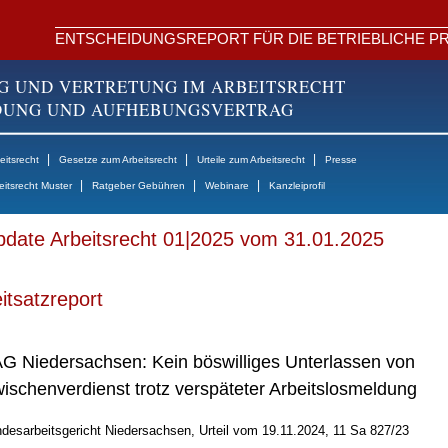
ENTSCHEIDUNGSREPORT FÜR DIE BETRIEBLICHE PR
G UND VERTRETUNG IM ARBEITSRECHT
NDUNG UND AUFHEBUNGSVERTRAG
|
|
|
itsrecht
Gesetze zum Arbeitsrecht
Urteile zum Arbeitsrecht
Presse
|
|
|
eitsrecht Muster
Ratgeber Gebühren
Webinare
Kanzleiprofil
date Arbeitsrecht 01|2025 vom 31.01.2025
itsatzreport
G Niedersachsen: Kein böswilliges Unterlassen von
ischenverdienst trotz verspäteter Arbeitslosmeldung
desarbeitsgericht Niedersachsen, Urteil vom 19.11.2024, 11 Sa 827/23