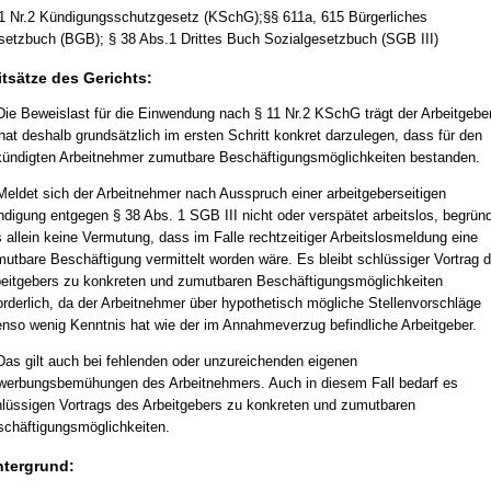
1 Nr.2 Kündigungsschutzgesetz (KSchG);§§ 611a, 615 Bürgerliches
etzbuch (BGB); § 38 Abs.1 Drittes Buch Sozialgesetzbuch (SGB III)
itsätze des Gerichts:
Die Beweislast für die Einwendung nach § 11 Nr.2 KSchG trägt der Arbeitgeber
hat deshalb grundsätzlich im ersten Schritt konkret darzulegen, dass für den
ündigten Arbeitnehmer zumutbare Beschäftigungsmöglichkeiten bestanden.
Meldet sich der Arbeitnehmer nach Ausspruch einer arbeitgeberseitigen
digung entgegen § 38 Abs. 1 SGB III nicht oder verspätet arbeitslos, begrün
 allein keine Vermutung, dass im Falle rechtzeitiger Arbeitslosmeldung eine
utbare Beschäftigung vermittelt worden wäre. Es bleibt schlüssiger Vortrag 
eitgebers zu konkreten und zumutbaren Beschäftigungsmöglichkeiten
orderlich, da der Arbeitnehmer über hypothetisch mögliche Stellenvorschläge
nso wenig Kenntnis hat wie der im Annahmeverzug befindliche Arbeitgeber.
Das gilt auch bei fehlenden oder unzureichenden eigenen
erbungsbemühungen des Arbeitnehmers. Auch in diesem Fall bedarf es
lüssigen Vortrags des Arbeitgebers zu konkreten und zumutbaren
chäftigungsmöglichkeiten.
ntergrund: