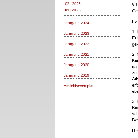
02 | 2025
§ 1
01 | 2025
Ges
Le
Jahrgang 2024
1. 
Jahrgang 2023
Er 
Jahrgang 2022
gek
2. 
Jahrgang 2021
Kün
Jahrgang 2020
das
zum
Jahrgang 2019
Arb
erf
Ansichtsexemplar
ebe
3. 
Bew
sch
Bes
Hi