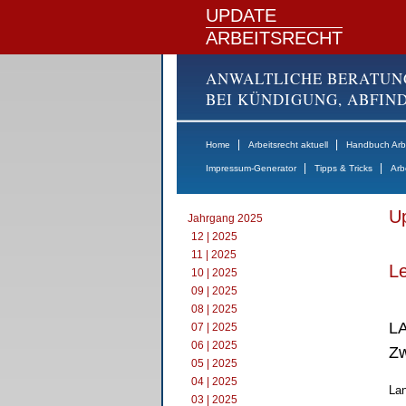
UPDATE
ARBEITSRECHT
ANWALTLICHE BERATUN
BEI KÜNDIGUNG, ABFI
|
|
Home
Arbeitsrecht aktuell
Handbuch Arbe
|
|
Impressum-Generator
Tipps & Tricks
Arb
Up
Jahrgang 2025
12 | 2025
11 | 2025
Le
10 | 2025
09 | 2025
08 | 2025
LA
07 | 2025
06 | 2025
Zw
05 | 2025
04 | 2025
Lan
03 | 2025