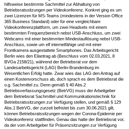
hilfsweise bestimmte Sachmittel zur Abhaltung von
Betriebsratssitzungen per Videokonferenz. Konkret ging es um
zwei Lizenzen für MS-Teams (mindestens in der Version Office
365 Business Standard) oder für eine vergleichbare
Videokonferenzplattform, um zwei Headsets mit einem
bestimmten Frequenzbereich nebst USB-Anschluss, um zwei
Webcams mit einer bestimmten Mindestauflösung nebst USB-
Anschluss, sowie um elf internetfähige und mit einer
Frontkamera ausgestattete Smartphones. Das Arbeitsgericht
Berlin wies den Eilantrag ab (Beschluss vom 02.03.2021, 8
BVGa 2158/21), während der Betriebsrat vor dem
Landesarbeitsgericht (LAG) Berlin-Brandenburg im
Wesentlichen Erfolg hatte. Zwar wies das LAG den Antrag auf
einen Kostenvorschuss ab, doch sprach es dem Betriebsrat die
o.g. Sachmittel zu. Denn gemäß § 40 Abs.2
Betriebsverfassungsgesetz (BetrVG) muss der Arbeitgeber
dem Betriebsrat Sachmittel und Kommunikationstechnik für
Betriebsratssitzungen zur Verfügung stellen, und gemäß § 129
Abs.1 BetrVG, der zurzeit befristet bis zum 30.06.2021 gilt,
können Betriebsratssitzungen wegen der Corona-Epidemie per
Videokonferenz stattfinden. Genau das hatte der Betriebsrat vor,
da der vom Arbeitgeber für Präsenzsitzungen zur Verfügung