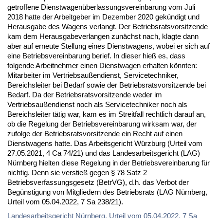
getroffene Dienstwagenüberlassungsvereinbarung vom Juli
2018 hatte der Arbeitgeber im Dezember 2020 gekündigt und
Herausgabe des Wagens verlangt. Der Betriebsratsvorsitzende
kam dem Herausgabeverlangen zunächst nach, klagte dann
aber auf erneute Stellung eines Dienstwagens, wobei er sich auf
eine Betriebsvereinbarung berief. In dieser hieß es, dass
folgende Arbeitnehmer einen Dienstwagen erhalten könnten:
Mitarbeiter im Vertriebsaußendienst, Servicetechniker,
Bereichsleiter bei Bedarf sowie der Betriebsratsvorsitzende bei
Bedarf. Da der Betriebsratsvorsitzende weder im
Vertriebsaußendienst noch als Servicetechniker noch als
Bereichsleiter tätig war, kam es im Streitfall rechtlich darauf an,
ob die Regelung der Betriebsvereinbarung wirksam war, der
zufolge der Betriebsratsvorsitzende ein Recht auf einen
Dienstwagens hatte. Das Arbeitsgericht Würzburg (Urteil vom
27.05.2021, 4 Ca 74/21) und das Landesarbeitsgericht (LAG)
Nürnberg hielten diese Regelung in der Betriebsvereinbarung für
nichtig. Denn sie verstieß gegen § 78 Satz 2
Betriebsverfassungsgesetz (BetrVG), d.h. das Verbot der
Begünstigung von Mitgliedern des Betriebsrats (LAG Nürnberg,
Urteil vom 05.04.2022, 7 Sa 238/21).
Landesarbeitsgericht Nürnberg, Urteil vom 05.04.2022, 7 Sa