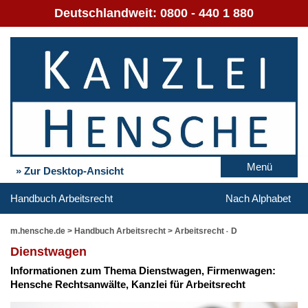
Deutschlandweit:
0800 - 440 1 880
Menü
» Zur Desktop-Ansicht
Handbuch Arbeitsrecht
Nach Alphabet
m.hensche.de
>
Handbuch Arbeitsrecht
>
Arbeitsrecht - D
Dienst­wa­gen
In­for­ma­tio­nen zum The­ma Dienst­wa­gen, Fir­men­wa­gen:
Hen­sche Rechts­an­wäl­te, Kanz­lei für Ar­beits­recht