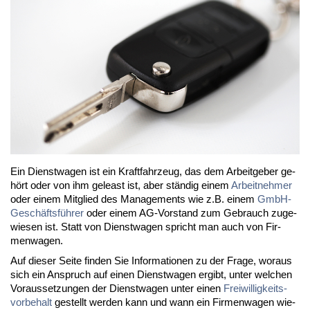
Ein Dienst­wa­gen ist ein Kraft­fahr­zeug, das dem Ar­beit­ge­ber ge­
hört oder von ihm ge­least ist, aber stän­dig ei­nem
Ar­beit­neh­mer
oder ei­nem Mit­glied des Ma­nage­ments wie z.B. ei­nem
GmbH-
Ge­schäfts­füh­rer
oder ei­nem AG-Vor­stand zum Ge­brauch zu­ge­
wie­sen ist. Statt von Dienst­wa­gen spricht man auch von Fir­
men­wa­gen.
Auf die­ser Sei­te fin­den Sie In­for­ma­tio­nen zu der Fra­ge, wor­aus
sich ein An­spruch auf ei­nen Dienst­wa­gen er­gibt, un­ter wel­chen
Vor­aus­set­zun­gen der Dienst­wa­gen un­ter ei­nen
Frei­wil­lig­keits­
vor­be­halt
ge­stellt wer­den kann und wann ein Fir­men­wa­gen wie­