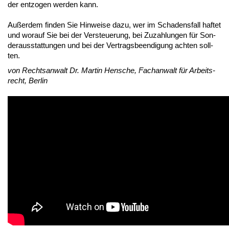
der ent­zo­gen wer­den kann.
Au­ßer­dem fin­den Sie Hin­wei­se da­zu, wer im Scha­dens­fall haf­tet
und wor­auf Sie bei der Ver­steue­rung, bei Zu­zah­lun­gen für Son­
der­aus­stat­tun­gen und bei der Ver­trags­be­en­di­gung ach­ten soll­
ten.
von Rechts­an­walt Dr. Mar­tin Hen­sche, Fach­an­walt für Ar­beits­
recht, Ber­lin