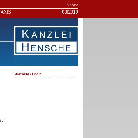
Ausgabe
AXIS
03|2019
Startseite / Login
st