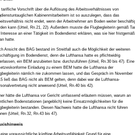
 tarifliche Vorschrift über die Auflösung des Arbeitsverhältnisses von
gdienstuntauglichen Kabinenmitarbeitern ist so auszulegen, dass das
eitsverhältnis nicht endet, wenn der Arbeitnehmer am Boden weiter beschäfti
den kann (Urteil, Rn.21, 22). Außerdem musste die Flugbegleiterin gemäß Tar
 Interesse an einer Tätigkeit im Bodendienst erklären, was sie hier fristgemäß
an hatte.
h Ansicht des BAG bestand im Streitfall auch die Möglichkeit der weiteren
chäftigung im Bodendienst, denn die Lufthansa hatte es pflichtwidrig
erlassen, ein BEM anzubieten bzw. durchzuführen (Urteil, Rn.30 bis 47). Eine
etzeskonforme Einladung zu einem BEM hatte die Lufthansa der
gbegleiterin nämlich nie zukommen lassen, und das Gespräch im November
5 ließ das BAG nicht als BEM gelten, denn dabei war die Lufthansa-
sonalvertretung nicht anwesend (Urteil, Rn.40 bis 42).
er hätte die Lufthansa vor Gericht umfassend erläutern müssen, warum an
tlichen Bodenstationen (angeblich) keine Einsatzmöglichkeiten für die
gbegleiterin bestanden. Diesen Nachweis hatte die Lufthansa nicht führen
nen (Urteil, Rn.32, Rn.43 bis 47).
axishinweis
eine voraussichtliche künftige Arbeitsunfähigkeit Grund für eine