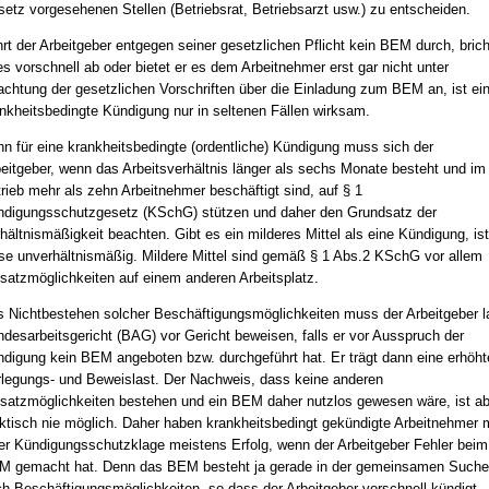
etz vorgesehenen Stellen (Betriebsrat, Betriebsarzt usw.) zu entscheiden.
rt der Arbeitgeber entgegen seiner gesetzlichen Pflicht kein BEM durch, brich
es vorschnell ab oder bietet er es dem Arbeitnehmer erst gar nicht unter
chtung der gesetzlichen Vorschriften über die Einladung zum BEM an, ist ei
nkheitsbedingte Kündigung nur in seltenen Fällen wirksam.
n für eine krankheitsbedingte (ordentliche) Kündigung muss sich der
eitgeber, wenn das Arbeitsverhältnis länger als sechs Monate besteht und im
rieb mehr als zehn Arbeitnehmer beschäftigt sind, auf § 1
digungsschutzgesetz (KSchG) stützen und daher den Grundsatz der
hältnismäßigkeit beachten. Gibt es ein milderes Mittel als eine Kündigung, ist
se unverhältnismäßig. Mildere Mittel sind gemäß § 1 Abs.2 KSchG vor allem
satzmöglichkeiten auf einem anderen Arbeitsplatz.
 Nichtbestehen solcher Beschäftigungsmöglichkeiten muss der Arbeitgeber l
desarbeitsgericht (BAG) vor Gericht beweisen, falls er vor Ausspruch der
digung kein BEM angeboten bzw. durchgeführt hat. Er trägt dann eine erhöht
legungs- und Beweislast. Der Nachweis, dass keine anderen
satzmöglichkeiten bestehen und ein BEM daher nutzlos gewesen wäre, ist ab
ktisch nie möglich. Daher haben krankheitsbedingt gekündigte Arbeitnehmer m
er Kündigungsschutzklage meistens Erfolg, wenn der Arbeitgeber Fehler beim
 gemacht hat. Denn das BEM besteht ja gerade in der gemeinsamen Suche
h Beschäftigungsmöglichkeiten, so dass der Arbeitgeber vorschnell kündigt,