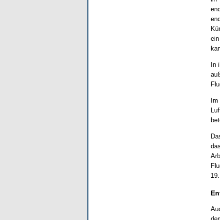
end
end
Kün
ein
kan
In 
auß
Flu
Im 
Luf
bet
Das
das
Arb
Flu
19.
En
Auc
dem