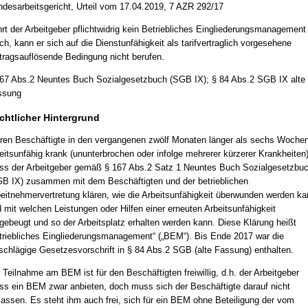
desarbeitsgericht, Urteil vom 17.04.2019, 7 AZR 292/17
rt der Arbeitgeber pflichtwidrig kein Betriebliches Eingliederungsmanagement
ch, kann er sich auf die Dienstunfähigkeit als tarifvertraglich vorgesehene
tragsauflösende Bedingung nicht berufen.
67 Abs.2 Neuntes Buch Sozialgesetzbuch (SGB IX); § 84 Abs.2 SGB IX alte
ssung
chtlicher Hintergrund
en Beschäftigte in den vergangenen zwölf Monaten länger als sechs Woche
eitsunfähig krank (ununterbrochen oder infolge mehrerer kürzerer Krankheiten)
s der Arbeitgeber gemäß § 167 Abs.2 Satz 1 Neuntes Buch Sozialgesetzbu
B IX) zusammen mit dem Beschäftigten und der betrieblichen
eitnehmervertretung klären, wie die Arbeitsunfähigkeit überwunden werden ka
 mit welchen Leistungen oder Hilfen einer erneuten Arbeitsunfähigkeit
gebeugt und so der Arbeitsplatz erhalten werden kann. Diese Klärung heißt
triebliches Eingliederungsmanagement“ („BEM“). Bis Ende 2017 war die
schlägige Gesetzesvorschrift in § 84 Abs.2 SGB (alte Fassung) enthalten.
 Teilnahme am BEM ist für den Beschäftigten freiwillig, d.h. der Arbeitgeber
s ein BEM zwar anbieten, doch muss sich der Beschäftigte darauf nicht
lassen. Es steht ihm auch frei, sich für ein BEM ohne Beteiligung der vom