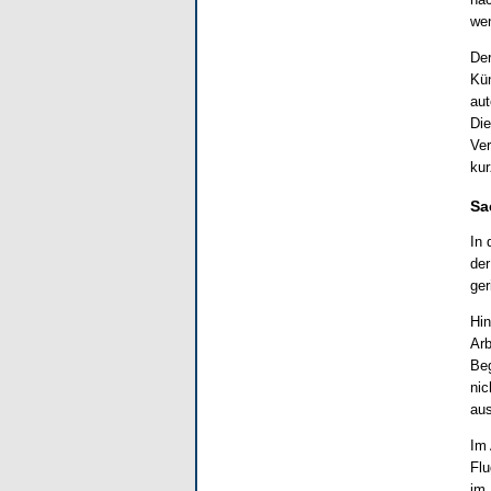
wen
Der
Kün
aut
Die
Ver
kur
Sa
In 
der
ger
Hin
Arb
Beg
nic
aus
Im 
Flu
im 