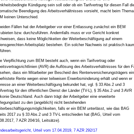
nkheitsbedingte Kündigung sein soll oder ob ein Tarifvertrag für diesen Fall di
omatische Beendigung des Arbeitsverhältnisses vorsieht, macht beim Thema
 keinen Unterschied.
beiden Fällen hat der Arbeitgeber vor einer Entlassung zunächst ein BEM
ubieten bzw. durchzuführen. Andernfalls muss er vor Gericht konkret
hweisen, dass keine Möglichkeiten der Weiterbeschäftigung auf einem
densgerechten Arbeitsplatz bestehen. Ein solcher Nachweis ist praktisch kau
führen.
e Verpflichtung zum BEM besteht auch, wenn ein Tarifvertrag oder
eitsvertragsrichtlinien (AVR) die Auflösung des Arbeitsverhältnisses für den Fa
sehen, dass ein Mitarbeiter per Bescheid des Rentenversicherungsträgers ei
efristete Rente wegen einer teilweisen Erwerbsminderung erhält und wenn er
eresse an einer Weiterbeschäftigung bekundet hat, vgl. § 33 Abs.2 und 3
ifvertrag für den öffentlichen Dienst der Länder (TV-L), § 35 Abs.2 und 3 AVR
konie Deutschland. Auch dann trägt der Arbeitgeber eine erweiterte
legungslast zu den (angeblich) nicht bestehenden
terbeschäftigungsmöglichkeiten, falls er ein BEM unterlässt, wie das BAG
eits 2017 zu § 33 Abs.2 und 3 TV-L entschieden hat (BAG, Urteil vom
08.2017, 7 AZR 204/16, Leitsätze).
desarbeitsgericht, Urteil vom 17.04.2019, 7 AZR 292/17