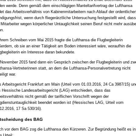
en werde. Denn gemäß dem einschlägigen Manteltarifvertrag der Lufthansa
et das Arbeitsverhältnis von Kabinenmitarbeitern nach Ablauf der ordentliche
digungsfrist, wenn durch fliegerärztliche Untersuchung festgestellt wird, dass
 Mitarbeiter wegen körperlicher Untauglichkeit seinen Beruf nicht mehr ausüb
n.
ihrem Schreiben vom Mai 2015 fragte die Lufthansa die Flugbegleiterin
erdem, ob sie an einer Tätigkeit am Boden interessiert wäre, woraufhin die
gbegleiterin ein Interesse daran bekundete.
November 2015 fand dann ein Gespräch zwischen der Flugbegleiterin und zw
thansa-Vertreterinnen statt, an dem die Lufthansa-Personalvertretung nicht
eiligt war.
 Arbeitsgericht Frankfurt am Main (Urteil vom 01.03.2016, 24 Ca 3987/15) un
 Hessische Landesarbeitsgericht (LAG) entschieden, dass das
eitsverhältnis nicht gemäß der tariflichen Vorschrift wegen der
gdienstuntauglichkeit beendet worden ist (Hessisches LAG, Urteil vom
12.2016, 17 Sa 530/16).
tscheidung des BAG
h vor dem BAG zog die Lufthansa den Kürzeren. Zur Begründung heißt es in
 Urteil: