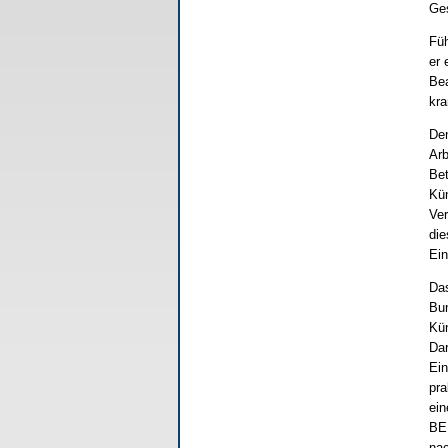
Ges
Füh
er 
Bea
kra
Den
Arb
Bet
Kün
Ver
die
Ein
Das
Bun
Kün
Dar
Ein
pra
ein
BEM
nac