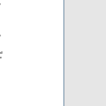
e
m
ll
ne