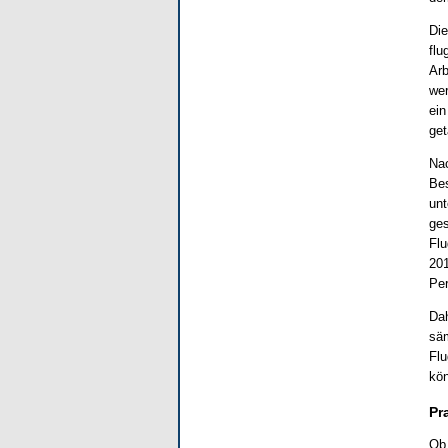
Die
flu
Arb
wer
ein
get
Nac
Bes
unt
ges
Flu
201
Per
Dah
säm
Flu
kön
Pr
Ob 