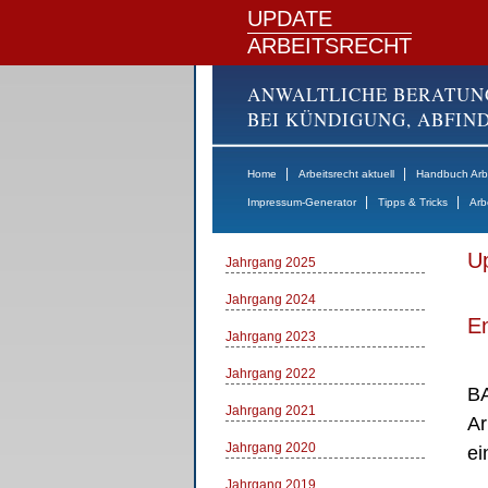
UPDATE
ARBEITSRECHT
ANWALTLICHE BERATUN
BEI KÜNDIGUNG, ABFI
|
|
Home
Arbeitsrecht aktuell
Handbuch Arbe
|
|
Impressum-Generator
Tipps & Tricks
Arb
Up
Jahrgang 2025
Jahrgang 2024
E
Jahrgang 2023
Jahrgang 2022
BA
Jahrgang 2021
Ar
Jahrgang 2020
ei
Jahrgang 2019