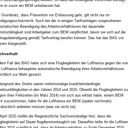
n er zuvor ein BEM unterlassen hat.
 Grundsatz, dass Prävention vor Entlassung geht, gilt nicht nur im
digungsschutzrecht. Auch bei der in einigen Tarifverträgen vorgesehenen
omatischen Beendigung des Arbeitsverhältnisses bei dauernder
nstunfähigkeit sind Arbeitgeber zum BEM verpflichtet, bevor sie sich auf die
tragsbeendigung gemäß Tarifvertrag berufen können. Das hat das BAG vor
zem klargestellt.
chverhalt
dem Fall des BAG hatte sich eine Flugbegleiterin der Lufthansa gegen die von
 Lufthansa behauptete automatische Beendigung ihres Arbeitsverhältnisses
ichtlich zur Wehr gesetzt.
tergrund des Streits waren mehrmonatige krankheitsbedingte
eitsunfähigkeiten in den Jahren 2014 und 2015. Obwohl die Flugbegleiterin zu
inn ihrer Fehlzeiten (im März 2014) von sich aus erklärt hatte, einem BEM
ht zuzustimmen, hätte ihr die Lufthansa ein BEM (später nochmals)
drücklich anbieten müssen (was sie nicht tat).
April 2015 stellte die fliegerärztliche Sachverständige fest, dass die
gbegleiterin auf Dauer flugdienstuntauglich sei. Daraufhin teilte ihr die Luftha
Mai 2015 schriftlich mit, dass ihr Arbeitsverhältnis zu Ende Dezember 2015