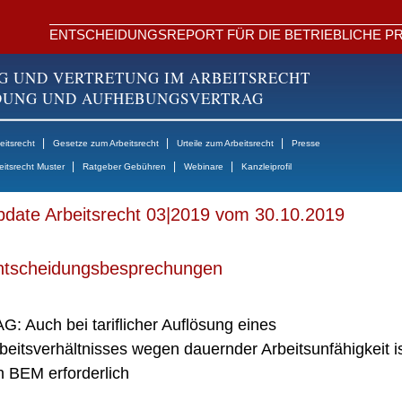
ENTSCHEIDUNGSREPORT FÜR DIE BETRIEBLICHE PR
G UND VERTRETUNG IM ARBEITSRECHT
NDUNG UND AUFHEBUNGSVERTRAG
|
|
|
itsrecht
Gesetze zum Arbeitsrecht
Urteile zum Arbeitsrecht
Presse
|
|
|
eitsrecht Muster
Ratgeber Gebühren
Webinare
Kanzleiprofil
date Arbeitsrecht 03|2019 vom 30.10.2019
ntscheidungsbesprechungen
G: Auch bei tariflicher Auflösung eines
beitsverhältnisses wegen dauernder Arbeitsunfähigkeit i
n BEM erforderlich