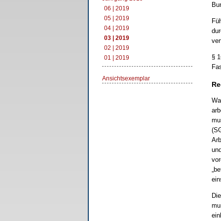
Bun
06 | 2019
05 | 2019
Füh
04 | 2019
dur
03 | 2019
ver
02 | 2019
§ 1
01 | 2019
Fa
Ansichtsexemplar
Re
War
arb
mus
(SG
Arb
und
vor
„be
ein
Die
mus
ein