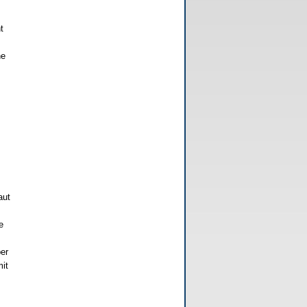
t
ne
aut
e
er
it