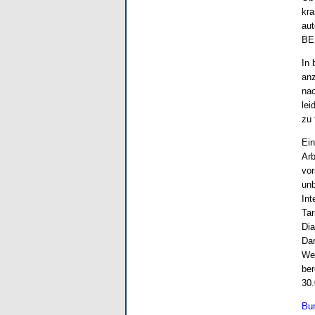
kra
aut
BEM
In 
anz
nac
lei
zu 
Ein
Arb
vor
unb
Int
Tar
Dia
Dar
Wei
ber
30.
Bun