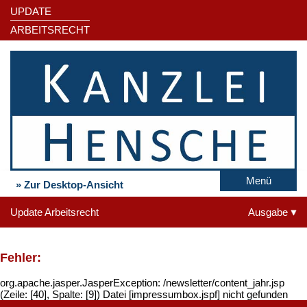
UPDATE
ARBEITSRECHT
Menü
» Zur Desktop-Ansicht
Update Arbeitsrecht
Ausgabe
Fehler:
org.apache.jasper.JasperException: /newsletter/content_jahr.jsp
(Zeile: [40], Spalte: [9]) Datei [impressumbox.jspf] nicht gefunden