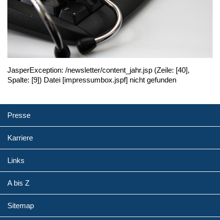
JasperException: /newsletter/content_­jahr.jsp (Zeile: [40],
Spalte: [9]) Datei [impressumbox.jspf] nicht gefunden
Presse
Karriere
Links
A bis Z
Sitemap