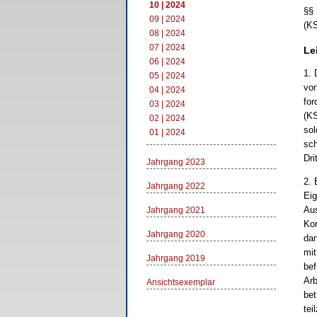
10 | 2024
§§ 
09 | 2024
(K
08 | 2024
07 | 2024
Le
06 | 2024
1. 
05 | 2024
von
04 | 2024
for
03 | 2024
(KS
02 | 2024
sol
01 | 2024
sch
Dri
Jahrgang 2023
2. 
Jahrgang 2022
Eig
Aus
Jahrgang 2021
Kon
Jahrgang 2020
dan
mit
Jahrgang 2019
bef
Arb
Ansichtsexemplar
bet
tei