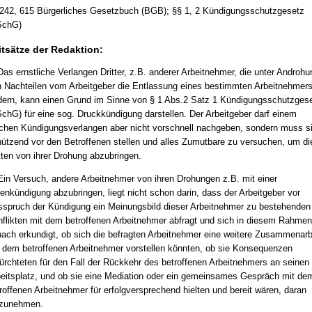
242, 615 Bürgerliches Gesetzbuch (BGB); §§ 1, 2 Kündigungsschutzgesetz
SchG)
itsätze der Redaktion:
Das ernstliche Verlangen Dritter, z.B. anderer Arbeitnehmer, die unter Androhu
 Nachteilen vom Arbeitgeber die Entlassung eines bestimmten Arbeitnehmer
dern, kann einen Grund im Sinne von § 1 Abs.2 Satz 1 Kündigungsschutzges
chG) für eine sog. Druckkündigung darstellen. Der Arbeitgeber darf einem
chen Kündigungsverlangen aber nicht vorschnell nachgeben, sondern muss s
ützend vor den Betroffenen stellen und alles Zumutbare zu versuchen, um di
tten von ihrer Drohung abzubringen.
Ein Versuch, andere Arbeitnehmer von ihren Drohungen z.B. mit einer
enkündigung abzubringen, liegt nicht schon darin, dass der Arbeitgeber vor
spruch der Kündigung ein Meinungsbild dieser Arbeitnehmer zu bestehenden
flikten mit dem betroffenen Arbeitnehmer abfragt und sich in diesem Rahmen
ach erkundigt, ob sich die befragten Arbeitnehmer eine weitere Zusammenarb
 dem betroffenen Arbeitnehmer vorstellen könnten, ob sie Konsequenzen
ürchteten für den Fall der Rückkehr des betroffenen Arbeitnehmers an seinen
eitsplatz, und ob sie eine Mediation oder ein gemeinsames Gespräch mit de
roffenen Arbeitnehmer für erfolgversprechend hielten und bereit wären, daran
lzunehmen.