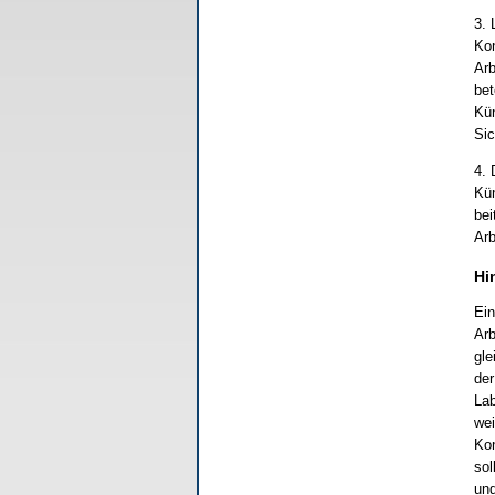
3. 
Kon
Arb
bet
Kün
Sic
4. 
Kün
bei
Arb
Hi
Ein
Arb
gle
der
Lab
wei
Kon
sol
und