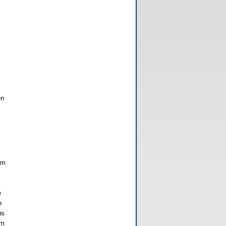
m
en
hm
e
n
us
hm