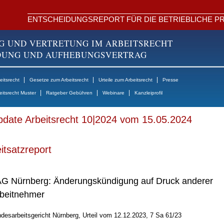
ENTSCHEIDUNGSREPORT FÜR DIE BETRIEBLICHE PR
G UND VERTRETUNG IM ARBEITSRECHT
NDUNG UND AUFHEBUNGSVERTRAG
|
|
|
itsrecht
Gesetze zum Arbeitsrecht
Urteile zum Arbeitsrecht
Presse
|
|
|
eitsrecht Muster
Ratgeber Gebühren
Webinare
Kanzleiprofil
date Arbeitsrecht 10|2024 vom 15.05.2024
itsatzreport
G Nürnberg: Änderungskündigung auf Druck anderer
beitnehmer
desarbeitsgericht Nürnberg, Urteil vom 12.12.2023, 7 Sa 61/23