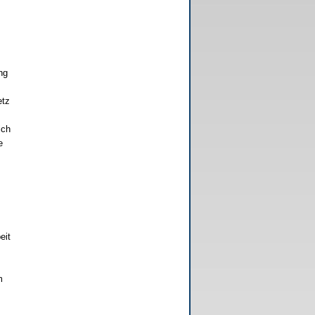
ng
s
etz
ich
e
eit
m