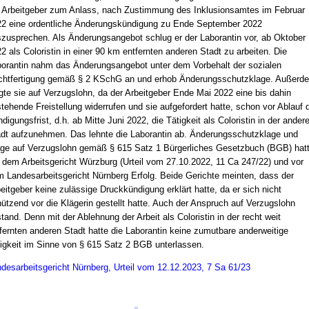
 Arbeitgeber zum Anlass, nach Zustimmung des Inklusionsamtes im Februar
2 eine ordentliche Änderungskündigung zu Ende September 2022
zusprechen. Als Änderungsangebot schlug er der Laborantin vor, ab Oktober
2 als Coloristin in einer 90 km entfernten anderen Stadt zu arbeiten. Die
orantin nahm das Änderungsangebot unter dem Vorbehalt der sozialen
htfertigung gemäß § 2 KSchG an und erhob Änderungsschutzklage. Außerd
gte sie auf Verzugslohn, da der Arbeitgeber Ende Mai 2022 eine bis dahin
tehende Freistellung widerrufen und sie aufgefordert hatte, schon vor Ablauf 
digungsfrist, d.h. ab Mitte Juni 2022, die Tätigkeit als Coloristin in der ander
dt aufzunehmen. Das lehnte die Laborantin ab. Änderungsschutzklage und
ge auf Verzugslohn gemäß § 615 Satz 1 Bürgerliches Gesetzbuch (BGB) hat
 dem Arbeitsgericht Würzburg (Urteil vom 27.10.2022, 11 Ca 247/22) und vor
 Landesarbeitsgericht Nürnberg Erfolg. Beide Gerichte meinten, dass der
eitgeber keine zulässige Druckkündigung erklärt hatte, da er sich nicht
ützend vor die Klägerin gestellt hatte. Auch der Anspruch auf Verzugslohn
tand. Denn mit der Ablehnung der Arbeit als Coloristin in der recht weit
fernten anderen Stadt hatte die Laborantin keine zumutbare anderweitige
igkeit im Sinne von § 615 Satz 2 BGB unterlassen.
desarbeitsgericht Nürnberg, Urteil vom 12.12.2023, 7 Sa 61/23