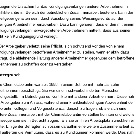
Liegen die Ursachen für das Kündigungsverlangen anderer Arbeitnehmer in
flikten, die im Bereich der betrieblichen Zusammenarbeit bestehen, kann der
eitgeber gehalten sein, durch Ausübung seines Weisungsrechts auf die
eiligten Arbeitnehmer einzuwirken. Dazu kann gehören, dass er den mit eine
digungsverlangen hervorgetretenen Arbeitnehmern mitteilt, dass aus seiner
ht kein Kündigungsgrund vorliegt.
Der Arbeitgeber verletzt seine Pflicht, sich schützend vor den von einem
digungsverlangen betroffenen Arbeitnehmer zu stellen, wenn er aktiv dazu
trägt, die ablehnende Haltung anderer Arbeitnehmer gegenüber dem betroffen
eitnehmer zu schaffen oder zu verstärken.
ntergrund:
e Chemielaborantin war seit 1998 in einem Betrieb mit mehr als zehn
eitnehmern beschäftigt. Sie war einem schwerbehinderten Menschen
ichgestellt. Im Betrieb gab es Konflikte mit anderen Arbeitnehmern. Diese na
 Arbeitgeber zum Anlass, während einer krankheitsbedingten Abwesenheit der
orantin Kollegen und Vorgesetzte u.a. danach zu fragen, ob sie sich eine
tere Zusammenarbeit mit der Chemielaborantin vorstellen könnten und welch
sequenzen sie in Betracht zögen, falls sie an ihren Arbeitsplatz zurückkehre
lte. Einige der Befragten schlossen daraufhin eine weitere Zusammenarbeit a
 äußerten die Vermutung, dass es zu Kündigungen kommen werde. Dies na