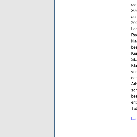
der
202
aus
202
Lab
Rec
kla
bes
Kün
Sta
Kla
vor
dem
Arb
sch
bes
ent
Tät
Lan