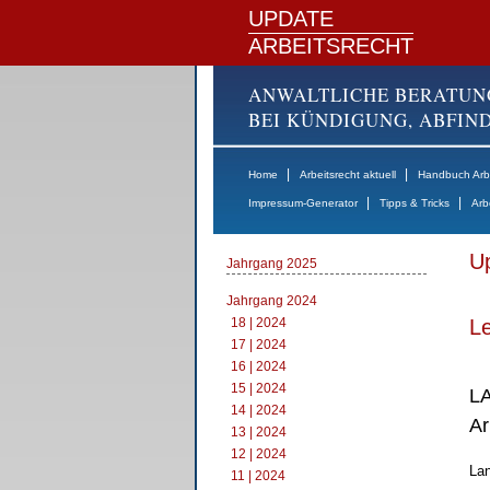
UPDATE
ARBEITSRECHT
ANWALTLICHE BERATUN
BEI KÜNDIGUNG, ABFI
|
|
Home
Arbeitsrecht aktuell
Handbuch Arbe
|
|
Impressum-Generator
Tipps & Tricks
Arb
Up
Jahrgang 2025
Jahrgang 2024
18 | 2024
Le
17 | 2024
16 | 2024
15 | 2024
LA
14 | 2024
Ar
13 | 2024
12 | 2024
Lan
11 | 2024