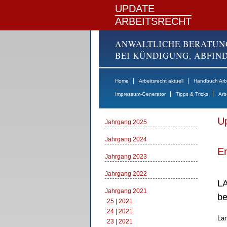
UPDATE
ARBEITSRECHT
ANWALTLICHE BERATUN
BEI KÜNDIGUNG, ABFI
|
|
Home
Arbeitsrecht aktuell
Handbuch Arbe
|
|
Impressum-Generator
Tipps & Tricks
Arb
Up
Jahrgang 2025
Jahrgang 2024
E
Jahrgang 2023
Jahrgang 2022
LA
Jahrgang 2021
be
25 | 2021
24 | 2021
Lan
23 | 2021