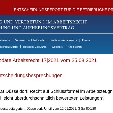
ENTSCHEIDUNGSREPORT FÜR DIE BETRIEBLICHE PR
G UND VERTRETUNG IM ARBEITSRECHT
NDUNG UND AUFHEBUNGSVERTRAG
|
|
|
itsrecht
Gesetze zum Arbeitsrecht
Urteile zum Arbeitsrecht
Presse
|
|
|
eitsrecht Muster
Ratgeber Gebühren
Webinare
Kanzleiprofil
date Arbeitsrecht 17|2021 vom 25.08.2021
ntscheidungsbesprechungen
G Düsseldorf: Recht auf Schlussformel im Arbeitszeugn
i leicht überdurchschnittlich bewerteten Leistungen?
desarbeitsgericht Düsseldorf, Urteil vom 12.01.2021, 3 Sa 800/20