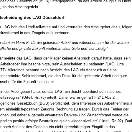
gerliches Gesetzbuch (BGB) untergegangen, da das erteilte Zeugnis in Ordn
, so das Arbeitsgericht.
tscheidung des LAG Düsseldorf
 LAG hob das Urteil teilweise auf und verurteilte den Arbeitgeber dazu, folge
lussformel in das Zeugnis aufzunehmen:
r danken Herrn K. für die geleistete Arbeit und wünschen ihm für die weitere
ufliche und private Zukunft weiterhin alles Gute und viel Erfolg.“
r meinte das LAG, dass der Kläger keinen Anspruch darauf hatte, dass sein
Arbeitgeber ihm bescheinigte, sein Ausscheiden zu bedauern (LAG, Urteil,
77). Allerdings bestand nach Ansicht des LAG ein Anspruch auf eine
geschränkte Schlussformel, die den Dank für die geleistete Arbeit und gute
sche für die Zukunft beinhaltet.
n der Arbeitgeber hatte, so das LAG, ein „leicht überdurchschnittliches
eitszeugnis“ (Urteil, Rn.76) erteilt. Daher war er gemäß § 241 Abs.2
gerliches Gesetzbuch (BGB) verpflichtet, dem Interesse des Arbeitnehmers 
em einheitlich-positiven Zeugnis Rechnung zu tragen. Durch das Fehlen der
ichen und daher allgemein erwarteten Dankes- und Wunschformel werde die
gentlich positiv erfolgte Beurteilung gleich wieder nivelliert“ (Urteil, Rn.92). Dar
gt nach Ansicht des Gerichts ein nicht gerechtfertigter Eingriff in das