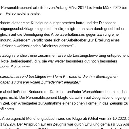
 Personaldisponent arbeitete von Anfang März 2017 bis Ende März 2020 bei
em Personaldienstleister.
hdem dieser eine Kündigung ausgesprochen hatte und der Disponent
digungsschutzklage eingereicht hatte, einigte man sich durch gerichtlichen
gleich auf die Beendigung des Arbeitsverhältnisses gegen Zahlung einer
indung. Außerdem verpflichtete sich der Arbeitgeber „zur Erteilung eines
lifizierten wohlwollenden Arbeitszeugnisses“.
 Zeugnis enthielt eine zusammenfassende Leistungsbewertung entsprechen
 Note „befriedigend“, d.h. sie war weder besonders gut noch besonders
lecht. Sie lautete:
sammenfassend bestätigen wir Herrn K., dass er die ihm übertragenen
gaben zu unserer vollen Zufriedenheit erledigte.“
e abschließende Bedauerns-, Dankens- und/oder Wunschformel enthielt das
gnis nicht. Der Personaldisponent klagte daraufhin auf Zeugnisberichtigung m
 Ziel, den Arbeitgeber zur Aufnahme einer solchen Formel in das Zeugnis zu
pflichten.
 Arbeitsgericht Mönchengladbach wies die Klage ab (Urteil vom 27.10.2020, 
1729/20). Der Anspruch auf ein Zeugnis war durch Erfüllung gemäß § 362 Ab