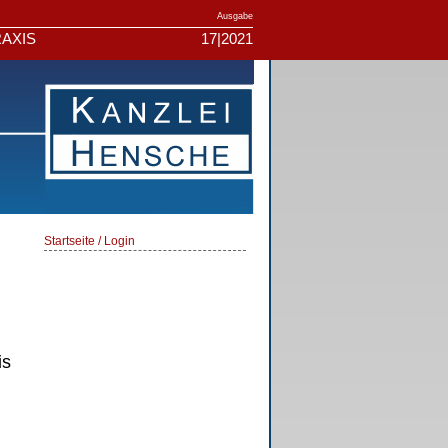
Ausgabe
AXIS
17|2021
Startseite / Login
is