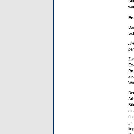
Bür
war
En
Das
Sch
„Wi
ber
Zwa
Ex-
Rn.
ein
Wün
Den
Arb
Bür
ein
übl
„ei
lie