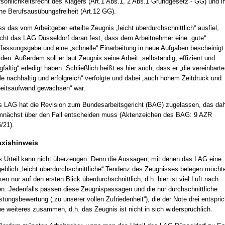
sönlichkeitsrecht des Klägers (Art.1 Abs.1, 2 Abs.1 Grundgesetz - GG) und i
ne Berufsausübungsfreiheit (Art.12 GG).
s das vom Arbeitgeber erteilte Zeugnis „leicht überdurchschnittlich“ ausfiel,
ht das LAG Düsseldorf daran fest, dass dem Arbeitnehmer eine „gute“
fassungsgabe und eine „schnelle“ Einarbeitung in neue Aufgaben bescheinigt
den. Außerdem soll er laut Zeugnis seine Arbeit „selbständig, effizient und
gfältig“ erledigt haben. Schließlich heißt es hier auch, dass er „die vereinbarte
le nachhaltig und erfolgreich“ verfolgte und dabei „auch hohem Zeitdruck und
eitsaufwand gewachsen“ war.
 LAG hat die Revision zum Bundesarbeitsgericht (BAG) zugelassen, das da
nächst über den Fall entscheiden muss (Aktenzeichen des BAG: 9 AZR
/21).
axishinweis
 Urteil kann nicht überzeugen. Denn die Aussagen, mit denen das LAG eine
eblich „leicht überdurchschnittliche“ Tendenz des Zeugnisses belegen möcht
ken nur auf den ersten Blick überdurchschnittlich, d.h. hier ist viel Luft nach
n. Jedenfalls passen diese Zeugnispassagen und die nur durchschnittliche
stungsbewertung („zu unserer vollen Zufriedenheit“), die der Note drei entspric
e weiteres zusammen, d.h. das Zeugnis ist nicht in sich widersprüchlich.