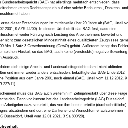
 Bundesarbeitsgericht (BAG) hat allerdings mehrfach entschieden, dass
eitnehmer keinen Rechtsanspruch auf eine solche Bedauerns-, Dankens- und
nschformel haben.
 erste dieser Entscheidungen ist mittlerweile über 20 Jahre alt (BAG, Urteil v
02.2001, 9 AZR 44/00). In diesem Urteil stellt das BAG fest, dass eine
lussformel weder Führung noch Leistung des Arbeitnehmers bewertet und
er nicht zum gesetzlichen Mindestinhalt eines qualifizierten Zeugnisses gem
09 Abs.1 Satz 3 Gewerbeordnung (GewO) gehört. Außerdem bringt das Fehle
er solchen Floskel, so das BAG, auch keine (versteckte) negative Bewertung
m Ausdruck.
hdem sich einige Arbeits- und Landesarbeitsgerichte damit nicht abfinden
lten und immer wieder anders entschieden, bekräftigte das BAG Ende 2012
ne Position aus dem Jahre 2001 noch einmal (BAG, Urteil vom 11.12.2012, 9
 227/11).
cheinend muss das BAG auch weiterhin im Zehnjahrestakt über diese Frage
scheiden. Denn vor kurzem hat das Landesarbeitsgericht (LAG) Düsseldorf
en Arbeitgeber dazu verurteilt, das von ihm bereits erteilte (durchschnittliche)
gnis abzuändern und dort eine Dankens- und Wunschformel aufzunehmen
G Düsseldorf, Urteil vom 12.01.2021, 3 Sa 800/20).
chverhalt