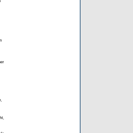
n
n
her
e,
ht,