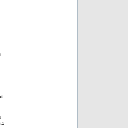
d
it
1
s.1