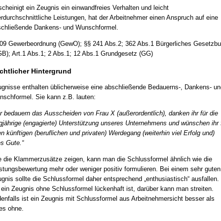
cheinigt ein Zeugnis ein einwandfreies Verhalten und leicht
rdurchschnittliche Leistungen, hat der Arbeitnehmer einen Anspruch auf eine
chließende Dankens- und Wunschformel.
09 Gewerbeordnung (GewO); §§ 241 Abs.2; 362 Abs.1 Bürgerliches Gesetzb
B); Art.1 Abs.1; 2 Abs.1; 12 Abs.1 Grundgesetz (GG)
chtlicher Hintergrund
gnisse enthalten üblicherweise eine abschließende Bedauerns-, Dankens- un
schformel. Sie kann z.B. lauten:
r bedauern das Ausscheiden von Frau X (außerordentlich), danken ihr für die
gjährige (engagierte) Unterstützung unseres Unternehmens und wünschen ihr 
en künftigen (beruflichen und privaten) Werdegang (weiterhin viel Erfolg und)
es Gute.“
 die Klammerzusätze zeigen, kann man die Schlussformel ähnlich wie die
stungsbewertung mehr oder weniger positiv formulieren. Bei einem sehr guten
gnis sollte die Schlussformel daher entsprechend „enthusiastisch“ ausfallen.
ein Zeugnis ohne Schlussformel lückenhaft ist, darüber kann man streiten.
enfalls ist ein Zeugnis mit Schlussformel aus Arbeitnehmersicht besser als
es ohne.