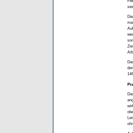
Per
sei
Das
mac
Auf
wer
sor
Zie
Arb
Das
dem
146
Pr
Das
ang
wir
obe
Lei
ohn