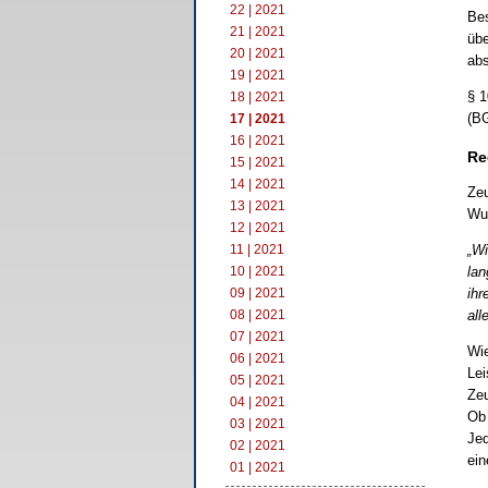
22 | 2021
Bes
21 | 2021
übe
20 | 2021
abs
19 | 2021
§ 1
18 | 2021
(BG
17 | 2021
16 | 2021
Re
15 | 2021
14 | 2021
Zeu
13 | 2021
Wun
12 | 2021
11 | 2021
„Wi
10 | 2021
lan
09 | 2021
ihr
08 | 2021
all
07 | 2021
Wie
06 | 2021
Lei
05 | 2021
Zeu
04 | 2021
Ob 
03 | 2021
Jed
02 | 2021
ein
01 | 2021