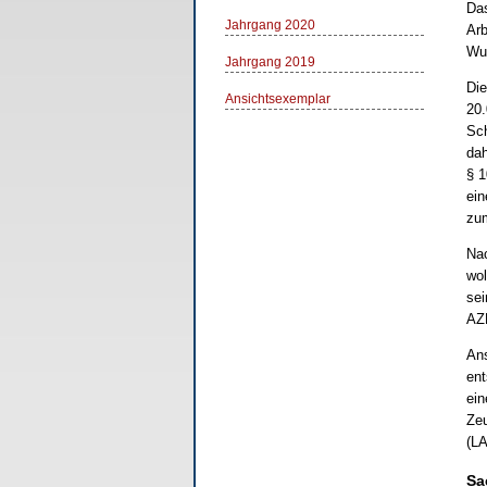
Das
Jahrgang 2020
Arb
Wu
Jahrgang 2019
Die
Ansichtsexemplar
20.
Sch
dah
§ 1
ein
zu
Nac
wol
sei
AZR
Ans
ent
ein
Zeu
(LA
Sa