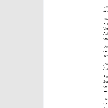
Ein
ein
Nac
Kün
Ver
Abf
qua
Das
der
sch
„Zu
Auf
Ein
Zeu
dem
ver
Das
Ca 