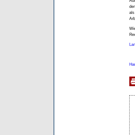
Auß
den
als
Arb
Wie
Rec
Lan
Han