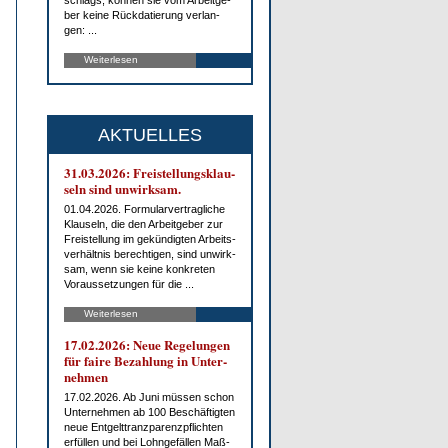
schlags, kön­nen sie vom Ar­beit­ge­
ber kei­ne Rück­da­tie­rung ver­lan­
gen: ...
Weiterlesen
AKTUELLES
31.03.2026: Frei­stel­lungs­klau­
seln sind un­wirk­sam.
01.04.2026. For­mu­lar­ver­trag­li­che
Klau­seln, die den Ar­beit­ge­ber zur
Frei­stel­lung im ge­kün­dig­ten Ar­beits­
ver­hält­nis be­rech­ti­gen, sind un­wirk­
sam, wenn sie kei­ne kon­kre­ten
Vor­aus­set­zun­gen für die ...
Weiterlesen
17.02.2026: Neue Re­ge­lun­gen
für fai­re Be­zah­lung in Un­ter­
neh­men
17.02.2026. Ab Ju­ni müs­sen schon
Un­ter­neh­men ab 100 Be­schäf­tig­ten
neue Ent­gelt­tranz­pa­renz­pflich­ten
er­fül­len und bei Lohn­ge­fäl­len Maß­