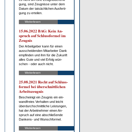
gung, sind Zeug­nis­se un­ter dem
Da­tum der tat­säch­li­chen Aus­fer­ti­
gung zu er­tei­len.
Weiterlesen
15.06.2022 BAG: Kein An­
spruch auf Schluss­for­mel im
Zeug­nis
Der Ar­beit­ge­ber kann für ei­nen
aus­schei­den­den Mit­ar­bei­ter Dank
emp­fin­den und ihm für die Zu­kunft
al­les Gu­te und viel Er­folg wün­
schen - oder auch nicht.
Weiterlesen
25.08.2021 Recht auf Schluss­
for­mel bei über­schnitt­li­chen
Ar­beits­zeug­nis
Be­schei­nigt ein Zeug­nis ein ein­
wand­frei­es Ver­hal­ten und leicht
über­durch­schnitt­li­che Leis­tun­gen,
hat der Ar­beit­neh­mer ei­nen An­
spruch auf ei­ne ab­schlie­ßen­de
Dan­kens- und Wunsch­for­mel.
Weiterlesen