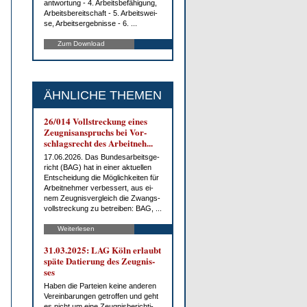
ant­wor­tung - 4. Ar­beits­be­fä­hi­gung,
Ar­beits­be­reit­schaft - 5. Ar­beits­wei­
se, Ar­beits­er­geb­nis­se - 6. ...
Zum Download
ÄHNLICHE THEMEN
26/014 Voll­stre­ckung ei­nes
Zeug­nis­an­spruchs bei Vor­
schlags­recht des Ar­beit­neh...
17.06.2026. Das Bun­des­ar­beits­ge­
richt (BAG) hat in ei­ner ak­tu­el­len
Ent­schei­dung die Mög­lich­kei­ten für
Ar­beit­neh­mer ver­bes­sert, aus ei­
nem Zeug­nis­ver­gleich die Zwangs­
voll­stre­ckung zu be­trei­ben: BAG, ...
Weiterlesen
31.03.2025: LAG Köln er­laubt
spä­te Da­tie­rung des Zeug­nis­
ses
Ha­ben die Par­tei­en kei­ne an­de­ren
Ver­ein­ba­run­gen ge­trof­fen und geht
es nicht um ei­ne Zeug­nis­be­rich­ti­