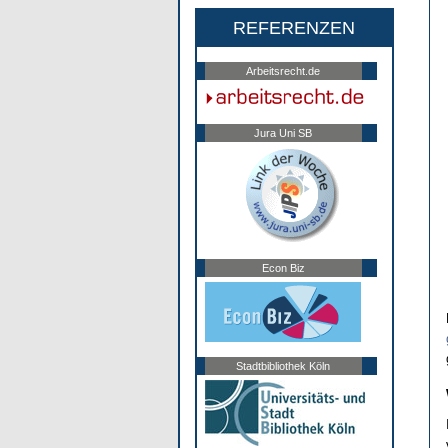
REFERENZEN
Arbeitsrecht.de
Jura Uni SB
Econ Biz
Stadtbibliothek Köln