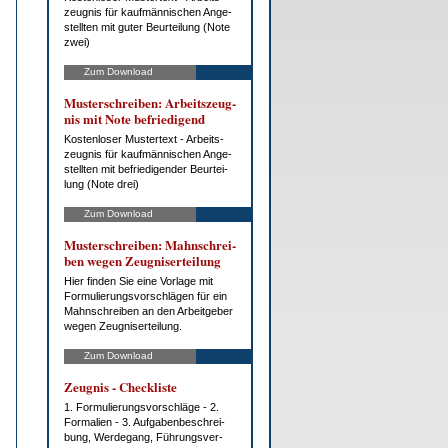
zeug­nis für kauf­män­ni­schen An­ge­
stell­ten mit gu­ter Be­ur­tei­lung (No­te
zwei)
Zum Download
Mus­ter­schrei­ben: Ar­beits­zeug­
nis mit No­te be­frie­di­gend
Kos­ten­lo­ser Mus­ter­text - Ar­beits­
zeug­nis für kauf­män­ni­schen An­ge­
stell­ten mit be­frie­di­gen­der Be­ur­tei­
lung (No­te drei)
Zum Download
Mus­ter­schrei­ben: Mahn­schrei­
ben we­gen Zeug­nis­er­tei­lung
Hier fin­den Sie ei­ne Vor­la­ge mit
For­mu­lie­rungs­vor­schlä­gen für ein
Mahn­schrei­ben an den Ar­beit­ge­ber
we­gen Zeug­nis­er­tei­lung.
Zum Download
Zeug­nis - Check­lis­te
1. For­mu­lie­rungs­vor­schlä­ge - 2.
For­ma­li­en - 3. Auf­ga­ben­be­schrei­
bung, Wer­de­gang, Füh­rungs­ver­