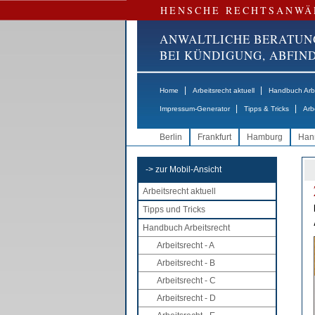
HENSCHE RECHTSANWÄ
ANWALTLICHE BERATUN
BEI KÜNDIGUNG, ABFI
|
|
Home
Arbeitsrecht aktuell
Handbuch Arbe
|
|
Impressum-Generator
Tipps & Tricks
Arb
Berlin
Frankfurt
Hamburg
Han
-> zur Mobil-Ansicht
Arbeitsrecht aktuell
Tipps und Tricks
Handbuch Arbeitsrecht
Arbeitsrecht - A
Arbeitsrecht - B
Arbeitsrecht - C
Arbeitsrecht - D