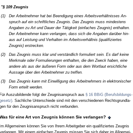
"§ 109 Zeug­nis
(1)
Der Ar­beit­neh­mer hat bei Be­en­di­gung ei­nes Ar­beits­verhält­nis­ses An­
spruch auf ein schrift­li­ches Zeug­nis. Das Zeug­nis muss min­des­tens
An­ga­ben zu Art und Dau­er der Tätig­keit (ein­fa­ches Zeug­nis) ent­hal­ten.
Der Ar­beit­neh­mer kann ver­lan­gen, dass sich die An­ga­ben darüber hin­
aus auf Leis­tung und Ver­hal­ten im Ar­beits­verhält­nis (qua­li­fi­zier­tes
Zeug­nis) er­stre­cken.
(2)
Das Zeug­nis muss klar und verständ­lich for­mu­liert sein. Es darf kei­ne
Merk­ma­le oder For­mu­lie­run­gen ent­hal­ten, die den Zweck ha­ben, ei­ne
an­de­re als aus der äußeren Form oder aus dem Wort­laut er­sicht­li­che
Aus­sa­ge über den Ar­beit­neh­mer zu tref­fen.
(3)
Das Zeug­nis kann mit Ein­wil­li­gung des Ar­beit­neh­mers in elek­tro­ni­scher
Form er­teilt wer­den.
Für Aus­zu­bil­den­de folgt der Zeug­nis­an­spruch aus
§ 16 BBiG (Be­rufs­bil­dungs­
ge­setz)
. Sach­li­che Un­ter­schie­de sind mit den ver­schie­de­nen Rechts­grund­la­
gen für den Zeug­nis­an­spruch nicht ver­bun­den.
Was für ei­ne Art von Zeug­nis können Sie ver­lan­gen?
Im All­ge­mei­nen können Sie von Ih­rem Ar­beit­ge­ber ein qua­li­fi­zier­tes Zeug­nis
ver­lan­gen. Mit ei­nem ein­fa­chen Zeug­nis müssen Sie sich da­her im All­ge­mei­