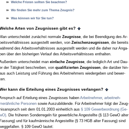
Wel­che Fris­ten soll­ten Sie be­ach­ten?
Wo fin­den Sie mehr zum The­ma Zeug­nis?
Was kön­nen wir für Sie tun?
Wel­che Ar­ten von Zeug­nis­sen gibt es?
Man un­ter­schei­det zunächst nor­ma­le
Zeug­nis­se
, die bei Be­en­di­gung des Ar­
beits­verhält­nis­ses aus­ge­stellt wer­den, von
Zwi­schen­zeug­nis­sen
, die be­reits
während des Ar­beits­verhält­nis­ses aus­ge­stellt wer­den und die da­her nur An­ga­
ben über den bis­he­ri­gen Ver­lauf des Ar­beits­verhält­nis­ses ent­hal­ten.
Außer­dem un­ter­schei­det man
ein­fa­che Zeug­nis­se
, die le­dig­lich Art und Dau­
er der Tätig­keit be­schrei­ben, von
qua­li­fi­zier­ten Zeug­nis­sen
, die darüber hin­
aus auch Leis­tung und Führung des Ar­beit­neh­mers wie­der­ge­ben und be­wer­
ten.
Wer kann die Er­tei­lung ei­nes Zeug­nis­ses ver­lan­gen?
An­spruch auf Er­tei­lung ei­nes Zeug­nis­ses ha­ben
Ar­beit­neh­mer
,
ar­beit­neh­
merähn­li­che Per­so­nen
so­wie Aus­zu­bil­den­de. Für Ar­beit­neh­mer folgt der Zeug­
nis­an­spruch seit dem 01.01.2003 ein­heit­lich aus
§ 109 Ge­wer­be­ord­nung (Ge­
wO)
. Die frühe­ren Son­der­re­geln für ge­werb­li­che An­ge­stell­te (§ 113 Ge­wO al­ter
Fas­sung) und für kaufmänni­sche An­ge­stell­te (§ 73 HGB al­ter Fas­sung) sind
weg­ge­fal­len. § 109 Ge­wO lau­tet: