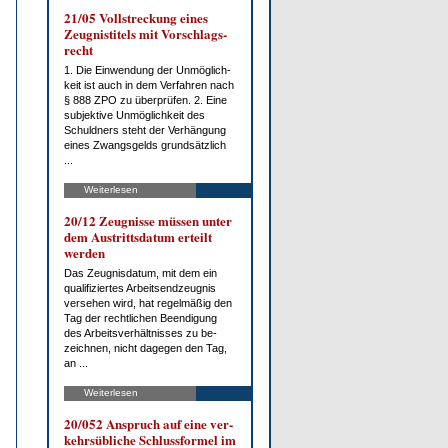
21/05 Voll­stre­ckung ei­nes
Zeug­nis­ti­tels mit Vor­schlags­
recht
1. Die Ein­wen­dung der Un­mög­lich­
keit ist auch in dem Ver­fah­ren nach
§ 888 ZPO zu über­prü­fen. 2. Ei­ne
sub­jek­ti­ve Un­mög­lich­keit des
Schuld­ners steht der Ver­hän­gung
ei­nes Zwangs­gelds grund­sätz­lich
...
Weiterlesen
20/12 Zeug­nis­se müs­sen un­ter
dem Aus­tritts­da­tum er­teilt
wer­den
Das Zeug­nis­da­tum, mit dem ein
qua­li­fi­zier­tes Ar­beits­end­zeug­nis
ver­se­hen wird, hat re­gel­mä­ßig den
Tag der recht­li­chen Be­en­di­gung
des Ar­beits­ver­hält­nis­ses zu be­
zeich­nen, nicht da­ge­gen den Tag,
an ...
Weiterlesen
20/052 An­spruch auf ei­ne ver­
kehrs­üb­li­che Schluss­for­mel im