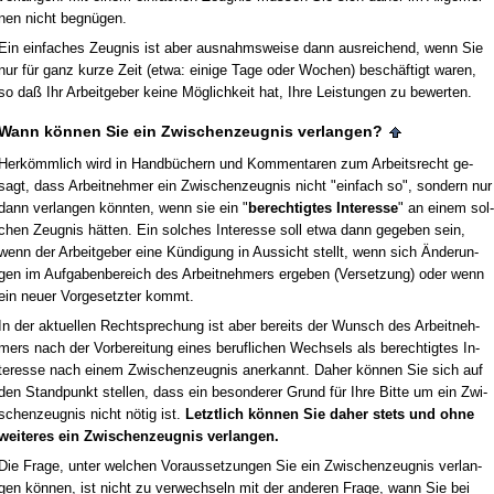
nen nicht be­gnügen.
Ein ein­fa­ches Zeug­nis ist aber aus­nahms­wei­se dann aus­rei­chend, wenn Sie
nur für ganz kur­ze Zeit (et­wa: ei­ni­ge Ta­ge oder Wo­chen) beschäftigt wa­ren,
so daß Ihr Ar­beit­ge­ber kei­ne Möglich­keit hat, Ih­re Leis­tun­gen zu be­wer­ten.
Wann können Sie ein Zwi­schen­zeug­nis ver­lan­gen?
Herkömmlich wird in Handbüchern und Kom­men­ta­ren zum Ar­beits­recht ge­
sagt, dass Ar­beit­neh­mer ein Zwi­schen­zeug­nis nicht "ein­fach so", son­dern nur
dann ver­lan­gen könn­ten, wenn sie ein "
be­rech­tig­tes In­ter­es­se
" an ei­nem sol­
chen Zeug­nis hätten. Ein sol­ches In­ter­es­se soll et­wa dann ge­ge­ben sein,
wenn der Ar­beit­ge­ber ei­ne Kündi­gung in Aus­sicht stellt, wenn sich Ände­run­
gen im Auf­ga­ben­be­reich des Ar­beit­neh­mers er­ge­ben (Ver­set­zung) oder wenn
ein neu­er Vor­ge­setz­ter kommt.
In der ak­tu­el­len Recht­spre­chung ist aber be­reits der Wunsch des Ar­beit­neh­
mers nach der Vor­be­rei­tung ei­nes be­ruf­li­chen Wech­sels als be­rech­tig­tes In­
ter­es­se nach ei­nem Zwi­schen­zeug­nis an­er­kannt. Da­her können Sie sich auf
den Stand­punkt stel­len, dass ein be­son­de­rer Grund für Ih­re Bit­te um ein Zwi­
schen­zeug­nis nicht nötig ist.
Letzt­lich
können Sie da­her stets und oh­ne
wei­te­res ein Zwi­schen­zeug­nis ver­lan­gen.
Die Fra­ge, un­ter wel­chen Vor­aus­set­zun­gen Sie ein Zwi­schen­zeug­nis ver­lan­
gen können, ist nicht zu ver­wech­seln mit der an­de­ren Fra­ge, wann Sie bei