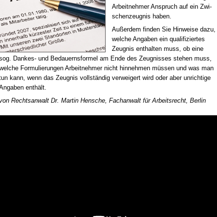
Ar­beit­neh­mer An­spruch auf ein Zwi­
schen­zeug­nis ha­ben.
Au­ßer­dem fin­den Sie Hin­wei­se da­zu,
wel­che An­ga­ben ein qua­li­fi­zier­tes
Zeug­nis ent­hal­ten muss, ob ei­ne
sog. Dan­kes- und Be­dau­erns­for­mel am En­de des Zeug­nis­ses ste­hen muss,
wel­che For­mu­lie­run­gen Ar­beit­neh­mer nicht hin­neh­men müs­sen und was man
tun kann, wenn das Zeug­nis voll­stän­dig ver­wei­gert wird oder aber un­rich­ti­ge
An­ga­ben ent­hält.
von Rechts­an­walt Dr. Mar­tin Hen­sche, Fach­an­walt für Ar­beits­recht, Ber­lin