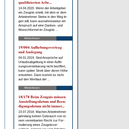
qua­li­fi­zier­ten Ar­be...
14.04.2020. Wenn der Ar­beit­ge­ber
ein Zeug­nis er­teilt, mit dem er dem
Ar­beit­neh­mer St­ei­ne in den Weg le­
gen will, kann aus­nahms­wei­se ein
An­spruch auf ei­ne Dan­kes- und
Wunsch­for­mel im Zeug­nis ...
Weiterlesen
19/004 Auf­he­bungs­ver­trag
und Aus­le­gung
04.01.2019. Sind An­sprü­che auf
Ur­laubs­ab­gel­tung in ei­ner Auf­lö­
sungs­ver­ein­ba­rung nicht be­zif­fert,
kann spä­ter Streit über de­ren Hö­he
ent­ste­hen. Dann kommt es nicht
auf den Wort­laut der ...
Weiterlesen
18/178 Beim Zeug­nis müs­sen
Aus­stel­lungs­da­tum und Be­en­
di­gungs­da­tum nicht im­mer...
23.07.2018. Ma­chen Ar­beit­neh­mer
jah­re­lang kei­nen Ge­brauch von ei­
nem ver­ein­bar­ten Recht zur For­
mu­lie­rung ei­nes Zeug­nis­vor­