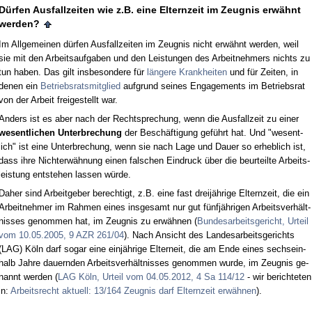
Dürfen Aus­fall­zei­ten wie z.B. ei­ne El­tern­zeit im Zeug­nis erwähnt
wer­den?
Im All­ge­mei­nen dürfen Aus­fall­zei­ten im Zeug­nis nicht erwähnt wer­den, weil
sie mit den Ar­beits­auf­ga­ben und den Leis­tun­gen des Ar­beit­neh­mers nichts zu
tun ha­ben. Das gilt ins­be­son­de­re für
länge­re Krank­hei­ten
und für Zei­ten, in
de­nen ein
Be­triebs­rats­mit­glied
auf­grund sei­nes En­ga­ge­ments im Be­triebs­rat
von der Ar­beit frei­ge­stellt war.
An­ders ist es aber nach der Recht­spre­chung, wenn die Aus­fall­zeit zu ei­ner
we­sent­li­chen Un­ter­bre­chung
der Beschäfti­gung geführt hat. Und "we­sent­
lich" ist ei­ne Un­ter­bre­chung, wenn sie nach La­ge und Dau­er so er­heb­lich ist,
dass ih­re Nich­terwähnung ei­nen fal­schen Ein­druck über die be­ur­teil­te Ar­beits­
leis­tung ent­ste­hen las­sen würde.
Da­her sind Ar­beit­ge­ber be­rech­tigt, z.B. ei­ne fast dreijähri­ge El­tern­zeit, die ein
Ar­beit­neh­mer im Rah­men ei­nes ins­ge­samt nur gut fünfjähri­gen Ar­beits­verhält­
nis­ses ge­nom­men hat, im Zeug­nis zu erwähnen (
Bun­des­ar­beits­ge­richt, Ur­teil
vom 10.05.2005, 9 AZR 261/04
). Nach An­sicht des Lan­des­ar­beits­ge­richts
(LAG) Köln darf so­gar ei­ne einjähri­ge El­ter­neit, die am En­de ei­nes sechs­ein­
halb Jah­re dau­ern­den Ar­beits­verhält­nis­ses ge­nom­men wur­de, im Zeug­nis ge­
nannt wer­den (
LAG Köln, Ur­teil vom 04.05.2012, 4 Sa 114/12
- wir be­rich­te­ten
in:
Ar­beits­recht ak­tu­ell: 13/164 Zeug­nis darf El­tern­zeit erwähnen
).