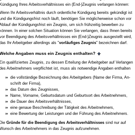
Kündi­gung Ih­res Ar­beits­verhält­nis­ses ein (End-)Zeug­nis ver­lan­gen können:
Wenn Ihr Ar­beits­verhält­nis durch or­dent­li­che Kündi­gung be­reits gekündigt ist
und die Kündi­gungs­frist noch läuft, benöti­gen Sie mögli­cher­wei­se schon vor
Ab­lauf der Kündi­gungs­frist ein Zeug­nis, um sich frühzei­tig be­wer­ben zu
können. In ei­ner sol­chen Si­tua­ti­on können Sie ver­lan­gen, dass Ih­nen be­reits
vor Be­en­di­gung des Ar­beits­verhält­nis­ses ein (End-)Zeug­nis aus­ge­stellt wird,
das Ihr Ar­beit­ge­ber al­ler­dings als "
vorläufi­ges Zeug­nis
" be­zeich­nen darf.
Wel­che An­ga­ben muss ein Zeug­nis ent­hal­ten?
Ein qua­li­fi­zier­tes Zeug­nis, zu des­sen Er­tei­lung der Ar­beit­ge­ber auf Ver­lan­gen
des Ar­beit­neh­mers ver­pflich­tet ist, muss als not­wen­di­ge An­ga­ben ent­hal­ten
die vollständi­ge Be­zeich­nung des Ar­beit­ge­bers (Na­me der Fir­ma, An­
schrift der Fir­ma),
das Da­tum des Zeug­nis­ses,
Na­me, Vor­na­me, Ge­burts­da­tum und Ge­burts­ort des Ar­beit­neh­mers,
die Dau­er des Ar­beits­verhält­nis­ses,
ei­ne ge­naue Be­schrei­bung der Tätig­keit des Ar­beit­neh­mers,
ei­ne Be­wer­tung der Leis­tun­gen und der Führung des Ar­beit­neh­mers.
Die
Gründe für die Be­en­di­gung des Ar­beits­verhält­nis­ses
sind nur auf
Wunsch des Ar­beit­neh­mers in das Zeug­nis auf­zu­neh­men.