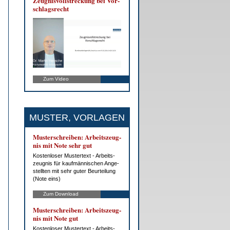
Zeug­nis­voll­stre­ckung bei Vor­
schlags­recht
Zum Video
MUSTER, VORLAGEN
Mus­ter­schrei­ben: Ar­beits­zeug­
nis mit No­te sehr gut
Kos­ten­lo­ser Mus­ter­text - Ar­beits­
zeug­nis für kauf­män­ni­schen An­ge­
stell­ten mit sehr gu­ter Be­ur­tei­lung
(No­te eins)
Zum Download
Mus­ter­schrei­ben: Ar­beits­zeug­
nis mit No­te gut
Kos­ten­lo­ser Mus­ter­text - Ar­beits­