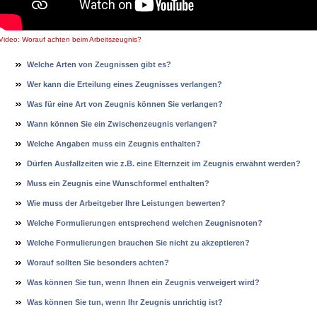
Video: Worauf achten beim Arbeitszeugnis?
Wel­che Ar­ten von Zeug­nis­sen gibt es?
Wer kann die Er­tei­lung ei­nes Zeug­nis­ses ver­lan­gen?
Was für ei­ne Art von Zeug­nis können Sie ver­lan­gen?
Wann können Sie ein Zwi­schen­zeug­nis ver­lan­gen?
Wel­che An­ga­ben muss ein Zeug­nis ent­hal­ten?
Dürfen Aus­fall­zei­ten wie z.B. ei­ne El­tern­zeit im Zeug­nis erwähnt wer­den?
Muss ein Zeug­nis ei­ne Wunsch­for­mel ent­hal­ten?
Wie muss der Ar­beit­ge­ber Ih­re Leis­tun­gen be­wer­ten?
Wel­che For­mu­lie­run­gen ent­spre­chend wel­chen Zeug­nis­no­ten?
Wel­che For­mu­lie­run­gen brau­chen Sie nicht zu ak­zep­tie­ren?
Wor­auf soll­ten Sie be­son­ders ach­ten?
Was können Sie tun, wenn Ih­nen ein Zeug­nis ver­wei­gert wird?
Was können Sie tun, wenn Ihr Zeug­nis un­rich­tig ist?