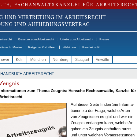
LTE, FACHANWALTSKANZLEI FÜR ARBEITSRECH
G UND VERTRETUNG IM ARBEITSRECHT
NDUNG UND AUFHEBUNGSVERTRAG
|
|
|
itsrecht
Gesetze zum Arbeitsrecht
Urteile zum Arbeitsrecht
Presse
|
|
|
eitsrecht Muster
Ratgeber Gebühren
Webinare
Kanzleiprofil
nover
Köln
München
Nürnberg
Stuttgart
Anwälte
HANDBUCH ARBEITSRECHT
Zeug­nis
In­for­ma­tio­nen zum The­ma Zeug­nis: Hen­sche Rechts­an­wäl­te, Kanz­lei für
Ar­beits­recht
Auf die­ser Sei­te fin­den Sie In­for­ma­
tio­nen zu der Fra­ge, wel­che Ar­ten
von Zeug­nis­sen es gibt und wer ein
Zeug­nis ver­lan­gen kann, wel­che An­
ga­ben ein Zeug­nis ent­hal­ten muss
und un­ter wel­chen Vor­aus­set­zun­gen