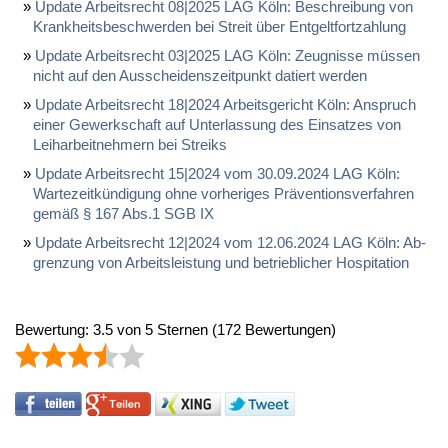
Up­date Ar­beits­recht 08|2025 LAG Köln: Be­schrei­bung von
Krank­heits­be­schwer­den bei Streit über Ent­gelt­fort­zah­lung
Up­date Ar­beits­recht 03|2025 LAG Köln: Zeug­nis­se müssen
nicht auf den Aus­schei­dens­zeit­punkt da­tiert wer­den
Up­date Ar­beits­recht 18|2024 Ar­beits­ge­richt Köln: An­spruch
ei­ner Ge­werk­schaft auf Un­ter­las­sung des Ein­sat­zes von
Leih­ar­beit­neh­mern bei Streiks
Up­date Ar­beits­recht 15|2024 vom 30.09.2024 LAG Köln:
War­te­zeitkündi­gung oh­ne vor­he­ri­ges Präven­ti­ons­ver­fah­ren
gemäß § 167 Abs.1 SGB IX
Up­date Ar­beits­recht 12|2024 vom 12.06.2024 LAG Köln: Ab­
gren­zung von Ar­beits­leis­tung und be­trieb­li­cher Hos­pi­ta­ti­on
Bewertung:
3.5
von
5
Sternen
(
172
Bewertungen)