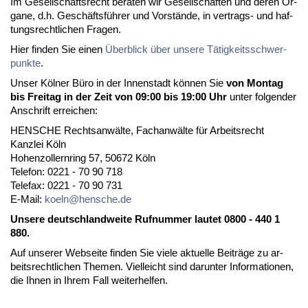
Im Ge­sell­schafts­recht be­ra­ten wir Ge­sell­schaf­ten und de­ren Or­
ga­ne, d.h. Geschäftsführer und Vorstände, in ver­trags- und haf­
tungs­recht­li­chen Fra­gen.
Hier fin­den Sie ei­nen
Über­blick über un­se­re Tätig­keits­schwer­
punk­te
.
Un­ser Kölner Büro in der In­nen­stadt können Sie
von Mon­tag
bis Frei­tag in der Zeit von 09:00 bis 19:00 Uhr
un­ter fol­gen­der
An­schrift er­rei­chen:
HENSCHE Rechts­anwälte, Fach­anwälte für Ar­beits­recht
Kanz­lei Köln
Ho­hen­zol­lern­ring 57, 50672 Köln
Te­le­fon: 0221 - 70 90 718
Te­le­fax: 0221 - 70 90 731
E-Mail:
koeln@hen­sche.de
Un­se­re deutsch­land­wei­te Ruf­num­mer lau­tet 0800 - 440 1
880.
Auf un­se­rer Web­sei­te fin­den Sie vie­le ak­tu­el­le Beiträge zu ar­
beits­recht­li­chen The­men. Viel­leicht sind dar­un­ter In­for­ma­tio­nen,
die Ih­nen in Ih­rem Fall wei­ter­hel­fen.