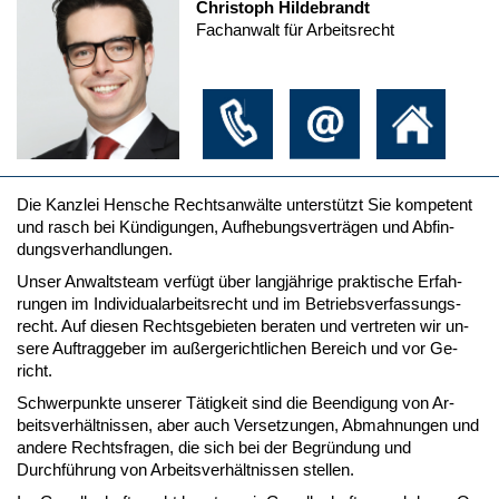
Christoph Hildebrandt
Fachanwalt für Arbeitsrecht
Die Kanz­lei Hen­sche Rechts­anwälte un­terstützt Sie kom­pe­tent
und rasch bei Kündi­gun­gen, Auf­he­bungs­verträgen und Ab­fin­
dungs­ver­hand­lun­gen.
Un­ser An­walts­team verfügt über langjähri­ge prak­ti­sche Er­fah­
run­gen im In­di­vi­dual­ar­beits­recht und im Be­triebs­ver­fas­sungs­
recht. Auf die­sen Rechts­ge­bie­ten be­ra­ten und ver­tre­ten wir un­
se­re Auf­trag­ge­ber im außer­ge­richt­li­chen Be­reich und vor Ge­
richt.
Schwer­punk­te un­se­rer Tätig­keit sind die Be­en­di­gung von Ar­
beits­verhält­nis­sen, aber auch Ver­set­zun­gen, Ab­mah­nun­gen und
an­de­re Rechts­fra­gen, die sich bei der Be­gründung und
Durchführung von Ar­beits­verhält­nis­sen stel­len.