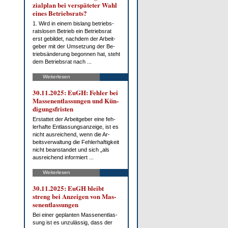
zi­al­plan bei ver­spä­te­ter Wahl
ei­nes Be­triebs­rats?
1. Wird in ei­nem bis­lang be­triebs­
rats­lo­sen Be­trieb ein Be­triebs­rat
erst ge­bil­det, nach­dem der Ar­beit­
ge­ber mit der Um­set­zung der Be­
trieb­s­än­de­rung be­gon­nen hat, steht
dem Be­triebs­rat nach ...
Weiterlesen
30.11.2025: EuGH: Feh­ler bei
Mas­sen­ent­las­sun­gen und Kün­
di­gungs­fris­ten
Er­stat­tet der Ar­beit­ge­ber ei­ne feh­
ler­haf­te Ent­las­sungs­an­zei­ge, ist es
nicht aus­rei­chend, wenn die Ar­
beits­ver­wal­tung die Feh­ler­haf­tig­keit
nicht be­an­stan­det und sich „als
aus­rei­chend in­for­miert ...
Weiterlesen
30.11.2025: EuGH bleibt
streng bei An­zei­gen von Mas­
sen­ent­las­sun­gen
Bei ei­ner ge­plan­ten Mas­sen­ent­las­
sung ist es un­zu­läs­sig, dass der