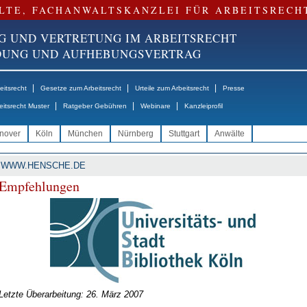
LTE, FACHANWALTSKANZLEI FÜR ARBEITSRECH
G UND VERTRETUNG IM ARBEITSRECHT
NDUNG UND AUFHEBUNGSVERTRAG
|
|
|
itsrecht
Gesetze zum Arbeitsrecht
Urteile zum Arbeitsrecht
Presse
|
|
|
eitsrecht Muster
Ratgeber Gebühren
Webinare
Kanzleiprofil
nover
Köln
München
Nürnberg
Stuttgart
Anwälte
WWW.HENSCHE.DE
Emp­feh­lun­gen
Letzte Überarbeitung: 26. März 2007