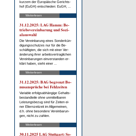
kur­zem der Eu­ro­päi­sche Ge­richts­
hof (EuGH) ent­schie­den: EuGH, ...
Weiterlesen
31.12.2025: LAG Hamm: Be­
triebs­ver­ein­ba­rung und So­zi­
al­aus­wahl
Die Ver­ein­ba­rung ei­nes Son­der­kün­
di­gungs­schut­zes nur für die Be­
schäf­tig­ten, die sich mit ei­ner Ver­
än­de­rung ih­rer ar­beits­ver­trag­li­chen
Ver­ein­ba­run­gen ein­ver­stan­den er­
klärt ha­ben, steht ei­ner ...
Weiterlesen
31.12.2025: BAG be­grenzt Bo­
nus­an­sprü­che bei Fehl­zei­ten
Va­ria­ble er­folgs­ab­hän­gi­ge Ge­halts­
be­stand­tei­le oh­ne un­mit­tel­ba­ren
Leis­tungs­be­zug sind für Zei­ten ei­
ner El­tern­zeit­zeit im All­ge­mei­nen,
d.h. oh­ne be­son­de­re Ver­ein­ba­run­
gen, nicht zu zah­len.
Weiterlesen
30.11.2025 LAG Stutt­gart: So­