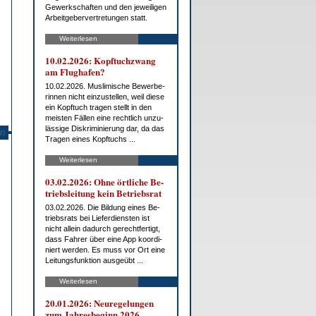
Ge­werk­schaf­ten und den je­wei­li­gen
Ar­beit­ge­ber­ver­tre­tun­gen statt.
Weiterlesen
10.02.2026: Kopf­tuch­zwang
am Flug­ha­fen?
10.02.2026. Mus­li­mi­sche Be­wer­be­
rin­nen nicht ein­zu­stel­len, weil die­se
ein Kopf­tuch tra­gen stellt in den
meis­ten Fäl­len ei­ne recht­lich un­zu­
läs­si­ge Dis­kri­mi­nie­rung dar, da das
n
Tra­gen ei­nes Kopf­tuchs ...
Weiterlesen
03.02.2026: Oh­ne ört­li­che Be­
triebs­lei­tung kein Be­triebs­rat
03.02.2026. Die Bil­dung ei­nes Be­
triebs­rats bei Lie­fer­diens­ten ist
nicht al­lein da­durch ge­recht­fer­tigt,
dass Fah­rer über ei­ne App ko­or­di­
niert wer­den. Es muss vor Ort ei­ne
Lei­tungs­funk­ti­on aus­ge­übt ...
Weiterlesen
20.01.2026: Neu­re­ge­lun­gen
zum Jah­res­be­ginn 2026