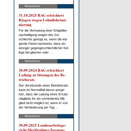
Weiterlesen
31.10.2025 BAG er­leich­tert
Kla­gen we­gen Lohn­dis­kri­mi­
nie­rung
Für die Ver­mu­tung ei­ner Ent­gelt­be­
nach­tei­li­gung we­gen des Ge­
schlechts ge­nügt es, wenn die kla­
gen­de Par­tei nach­weist, dass ein
ein­zi­ger ge­gen­ge­schlecht­li­cher Kol­
le­ge bei glei­cher oder ...
Weiterlesen
30.09.2024 BAG er­leich­tert
La­dung zu Sit­zun­gen des Be­
triebs­rats
Der Vor­sit­zen­de ei­nes Be­triebs­rats
kann im Nor­mal­fall da­von aus­ge­
hen, dass die La­dung ei­nes Er­satz­
mit­glieds für ein ver­hin­der­tes Mit­
glied nicht mög­lich ist, wenn er von
der Ver­hin­de­rung am Tag ...
Weiterlesen
30.09.2025 Lan­des­ar­beits­ge­
richt Meck­len­burg-Vor­pom­