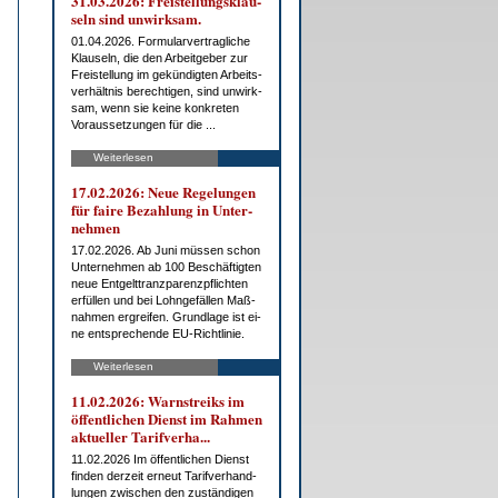
31.03.2026: Frei­stel­lungs­klau­
seln sind un­wirk­sam.
01.04.2026. For­mu­lar­ver­trag­li­che
Klau­seln, die den Ar­beit­ge­ber zur
Frei­stel­lung im ge­kün­dig­ten Ar­beits­
ver­hält­nis be­rech­ti­gen, sind un­wirk­
sam, wenn sie kei­ne kon­kre­ten
Vor­aus­set­zun­gen für die ...
Weiterlesen
17.02.2026: Neue Re­ge­lun­gen
für fai­re Be­zah­lung in Un­ter­
neh­men
17.02.2026. Ab Ju­ni müs­sen schon
Un­ter­neh­men ab 100 Be­schäf­tig­ten
neue Ent­gelt­tranz­pa­renz­pflich­ten
er­fül­len und bei Lohn­ge­fäl­len Maß­
nah­men er­grei­fen. Grund­la­ge ist ei­
ne ent­spre­chen­de EU-Richt­li­nie.
Weiterlesen
11.02.2026: Warn­streiks im
öf­fent­li­chen Dienst im Rah­men
ak­tu­el­ler Ta­rif­ver­ha...
11.02.2026 Im öf­fent­li­chen Dienst
fin­den der­zeit er­neut Ta­rif­ver­hand­
lun­gen zwi­schen den zu­stän­di­gen