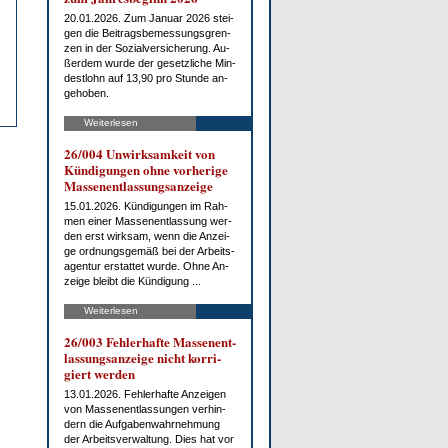
20.01.2026. Zum Ja­nu­ar 2026 stei­
gen die Bei­trags­be­mes­sungs­gren­
zen in der So­zi­al­ver­si­che­rung. Au­
ßer­dem wur­de der ge­setz­li­che Min­
dest­lohn auf 13,90 pro St­un­de an­
ge­ho­ben.
Weiterlesen
26/004 Un­wirk­sam­keit von
Kün­di­gun­gen oh­ne vor­he­ri­ge
Mas­sen­ent­las­sungs­an­zei­ge
15.01.2026. Kün­di­gun­gen im Rah­
men ei­ner Mas­sen­ent­las­sung wer­
den erst wirk­sam, wenn die An­zei­
ge ord­nungs­ge­mäß bei der Ar­beits­
agen­tur er­stat­tet wur­de. Oh­ne An­
zei­ge bleibt die Kün­di­gung ...
Weiterlesen
26/003 Feh­ler­haf­te Mas­sen­ent­
las­sungs­an­zei­ge nicht kor­ri­
giert wer­den
13.01.2026. Feh­ler­haf­te An­zei­gen
von Mas­sen­ent­las­sun­gen ver­hin­
dern die Auf­ga­ben­wahr­neh­mung
der Ar­beits­ver­wal­tung. Dies hat vor