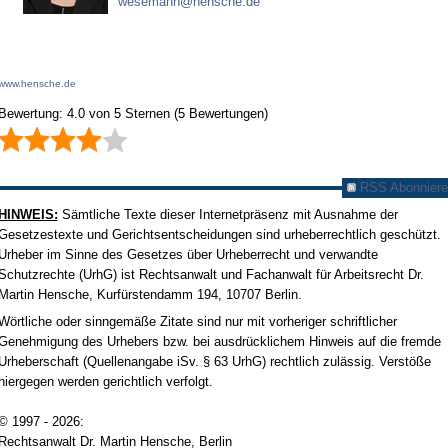
wesemann@hensche.de
www.hensche.de
Bewertung:
4.0
von
5
Sternen
(
5
Bewertungen)
RSS Abonniere
HINWEIS:
Sämtliche Texte dieser Internetpräsenz mit Ausnahme der
Gesetzestexte und Gerichtsentscheidungen sind urheberrechtlich geschützt.
Urheber im Sinne des Gesetzes über Urheberrecht und verwandte
Schutzrechte (UrhG) ist Rechtsanwalt und Fachanwalt für Arbeitsrecht Dr.
Martin Hensche, Kurfürstendamm 194, 10707 Berlin.
Wörtliche oder sinngemäße Zitate sind nur mit vorheriger schriftlicher
Genehmigung des Urhebers bzw. bei ausdrücklichem Hinweis auf die fremde
Urheberschaft (Quellenangabe iSv. § 63 UrhG) rechtlich zulässig. Verstöße
hiergegen werden gerichtlich verfolgt.
© 1997 - 2026:
Rechtsanwalt Dr. Martin Hensche, Berlin