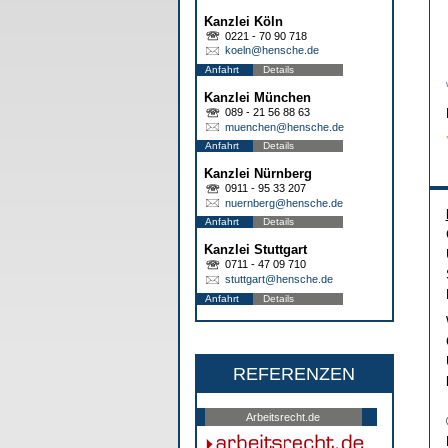
Kanzlei Köln
0221 - 70 90 718
koeln@hensche.de
Anfahrt
Details
Kanzlei München
089 - 21 56 88 63
muenchen@hensche.de
Anfahrt
Details
Kanzlei Nürnberg
0911 - 95 33 207
nuernberg@hensche.de
Anfahrt
Details
Kanzlei Stuttgart
0711 - 47 09 710
stuttgart@hensche.de
Anfahrt
Details
REFERENZEN
Arbeitsrecht.de