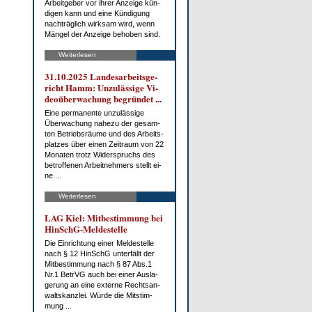
Ar­beit­ge­ber vor ih­rer An­zei­ge kün­
di­gen kann und ei­ne Kün­di­gung
nach­träg­lich wirk­sam wird, wenn
Män­gel der An­zei­ge be­ho­ben sind.
Weiterlesen
31.10.2025 Lan­des­ar­beits­ge­
richt Hamm: Un­zu­läs­si­ge Vi­
deo­über­wa­chung be­grün­det ...
Ei­ne per­ma­nen­te un­zu­läs­si­ge
Über­wa­chung na­he­zu der ge­sam­
ten Be­triebs­räu­me und des Ar­beits­
plat­zes über ei­nen Zeit­raum von 22
Mo­na­ten trotz Wi­der­spruchs des
be­trof­fe­nen Ar­beit­neh­mers stellt ei­
ne ...
Weiterlesen
LAG Kiel: Mit­be­stim­mung bei
HinSchG-Mel­de­stel­le
Die Ein­rich­tung ei­ner Mel­de­stel­le
nach § 12 HinSchG un­ter­fällt der
Mit­be­stim­mung nach § 87 Abs.1
Nr.1 Be­trVG auch bei ei­ner Aus­la­
ge­rung an ei­ne ex­ter­ne Rechts­an­
walts­kanz­lei. Wür­de die Mit­stim­
mung ...