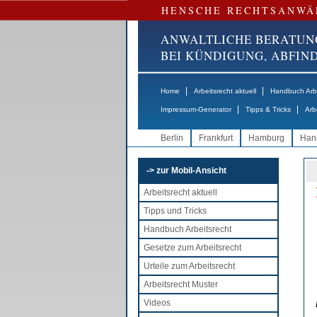
HENSCHE RECHTSANWÄ
ANWALTLICHE BERATUN
BEI KÜNDIGUNG, ABFI
|
|
Home
Arbeitsrecht aktuell
Handbuch Arbe
|
|
Impressum-Generator
Tipps & Tricks
Arb
Berlin
Frankfurt
Hamburg
Han
-> zur Mobil-Ansicht
Arbeitsrecht aktuell
Tipps und Tricks
Handbuch Arbeitsrecht
Gesetze zum Arbeitsrecht
Urteile zum Arbeitsrecht
Arbeitsrecht Muster
Videos