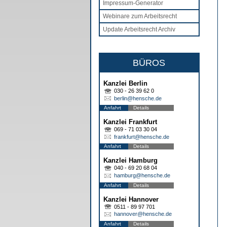
Impressum-Generator
Webinare zum Arbeitsrecht
Update Arbeitsrecht Archiv
BÜROS
Kanzlei Berlin
030 - 26 39 62 0
berlin@hensche.de
Anfahrt
Details
Kanzlei Frankfurt
069 - 71 03 30 04
frankfurt@hensche.de
Anfahrt
Details
Kanzlei Hamburg
040 - 69 20 68 04
hamburg@hensche.de
Anfahrt
Details
Kanzlei Hannover
0511 - 89 97 701
hannover@hensche.de
Anfahrt
Details