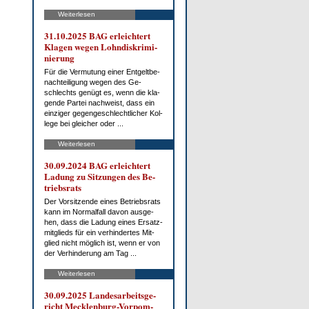
Weiterlesen
31.10.2025 BAG er­leich­tert
Kla­gen we­gen Lohn­dis­kri­mi­
nie­rung
Für die Ver­mu­tung ei­ner Ent­gelt­be­
nach­tei­li­gung we­gen des Ge­
schlechts ge­nügt es, wenn die kla­
gen­de Par­tei nach­weist, dass ein
ein­zi­ger ge­gen­ge­schlecht­li­cher Kol­
le­ge bei glei­cher oder ...
Weiterlesen
30.09.2024 BAG er­leich­tert
La­dung zu Sit­zun­gen des Be­
triebs­rats
Der Vor­sit­zen­de ei­nes Be­triebs­rats
kann im Nor­mal­fall da­von aus­ge­
hen, dass die La­dung ei­nes Er­satz­
mit­glieds für ein ver­hin­der­tes Mit­
glied nicht mög­lich ist, wenn er von
der Ver­hin­de­rung am Tag ...
Weiterlesen
30.09.2025 Lan­des­ar­beits­ge­
richt Meck­len­burg-Vor­pom­