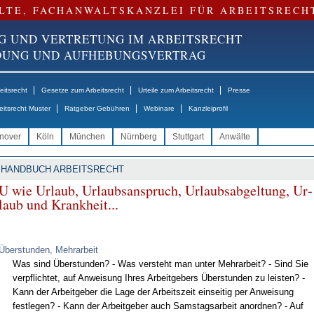
LTE, FACHANWALTSKANZLEI FÜR ARBEITSRECH
G UND VERTRETUNG IM ARBEITSRECHT
NDUNG UND AUFHEBUNGSVERTRAG
|
|
|
itsrecht
Gesetze zum Arbeitsrecht
Urteile zum Arbeitsrecht
Presse
|
|
|
eitsrecht Muster
Ratgeber Gebühren
Webinare
Kanzleiprofil
nover
Köln
München
Nürnberg
Stuttgart
Anwälte
HANDBUCH ARBEITSRECHT
U wie Ur­laub, Ur­laubs­an­spruch, Ur­laubs­ab­gel­tung, Ur­
laub und Krank­heit...
Überstunden, Mehrarbeit
Was sind Über­stun­den? - Was ver­steht man un­ter Mehr­ar­beit? - Sind Sie
ver­pflich­tet, auf An­wei­sung Ih­res Ar­beit­ge­bers Über­stun­den zu leis­ten? -
Kann der Ar­beit­ge­ber die La­ge der Ar­beits­zeit ein­sei­tig per An­wei­sung
fest­le­gen? - Kann der Ar­beit­ge­ber auch Sams­tags­ar­beit an­ord­nen? - Auf