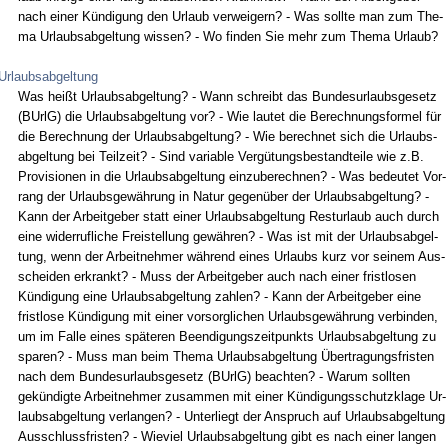
nach ei­ner Kündi­gung den Ur­laub ver­wei­gern? - Was soll­te man zum The­
ma Ur­laubs­ab­gel­tung wis­sen? - Wo fin­den Sie mehr zum The­ma Ur­laub?
Urlaubsabgeltung
Was heißt Ur­laubs­ab­gel­tung? - Wann schreibt das Bun­des­ur­laubs­ge­setz
(BUrlG) die Ur­laubs­ab­gel­tung vor? - Wie lau­tet die Be­rech­nungs­for­mel für
die Be­rech­nung der Ur­laubs­ab­gel­tung? - Wie be­rech­net sich die Ur­laubs­
ab­gel­tung bei Teil­zeit? - Sind va­ria­ble Vergütungs­be­stand­tei­le wie z.B.
Pro­vi­sio­nen in die Ur­laubs­ab­gel­tung ein­zu­be­rech­nen? - Was be­deu­tet Vor­
rang der Ur­laubs­gewährung in Na­tur ge­genüber der Ur­laubs­ab­gel­tung? -
Kann der Ar­beit­ge­ber statt ei­ner Ur­laubs­ab­gel­tung Rest­ur­laub auch durch
ei­ne wi­der­ruf­li­che Frei­stel­lung gewähren? - Was ist mit der Ur­laubs­ab­gel­
tung, wenn der Ar­beit­neh­mer während ei­nes Ur­laubs kurz vor sei­nem Aus­
schei­den er­krankt? - Muss der Ar­beit­ge­ber auch nach ei­ner frist­lo­sen
Kündi­gung ei­ne Ur­laubs­ab­gel­tung zah­len? - Kann der Ar­beit­ge­ber ei­ne
frist­lo­se Kündi­gung mit ei­ner vor­sorg­li­chen Ur­laubs­gewährung ver­bin­den,
um im Fal­le ei­nes späte­ren Be­en­di­gungs­zeit­punkts Ur­laubs­ab­gel­tung zu
spa­ren? - Muss man beim The­ma Ur­laubs­ab­gel­tung Über­tra­gungs­fris­ten
nach dem Bun­des­ur­laubs­ge­setz (BUrlG) be­ach­ten? - War­um soll­ten
gekündig­te Ar­beit­neh­mer zu­sam­men mit ei­ner Kündi­gungs­schutz­kla­ge Ur­
laubs­ab­gel­tung ver­lan­gen? - Un­ter­liegt der An­spruch auf Ur­laubs­ab­gel­tung
Aus­schluss­fris­ten? - Wie­viel Ur­laubs­ab­gel­tung gibt es nach ei­ner lan­gen