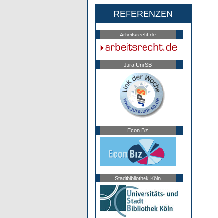
REFERENZEN
Arbeitsrecht.de
Jura Uni SB
Econ Biz
Stadtbibliothek Köln