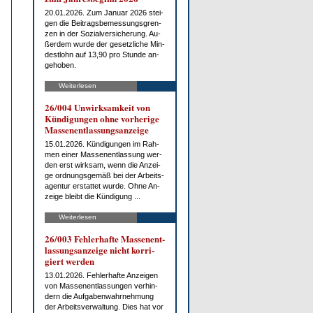
20.01.2026. Zum Ja­nu­ar 2026 stei­
gen die Bei­trags­be­mes­sungs­gren­
zen in der So­zi­al­ver­si­che­rung. Au­
ßer­dem wur­de der ge­setz­li­che Min­
dest­lohn auf 13,90 pro St­un­de an­
ge­ho­ben.
Weiterlesen
26/004 Un­wirk­sam­keit von
Kün­di­gun­gen oh­ne vor­he­ri­ge
Mas­sen­ent­las­sungs­an­zei­ge
15.01.2026. Kün­di­gun­gen im Rah­
men ei­ner Mas­sen­ent­las­sung wer­
den erst wirk­sam, wenn die An­zei­
ge ord­nungs­ge­mäß bei der Ar­beits­
agen­tur er­stat­tet wur­de. Oh­ne An­
zei­ge bleibt die Kün­di­gung ...
Weiterlesen
26/003 Feh­ler­haf­te Mas­sen­ent­
las­sungs­an­zei­ge nicht kor­ri­
giert wer­den
13.01.2026. Feh­ler­haf­te An­zei­gen
von Mas­sen­ent­las­sun­gen ver­hin­
dern die Auf­ga­ben­wahr­neh­mung
der Ar­beits­ver­wal­tung. Dies hat vor