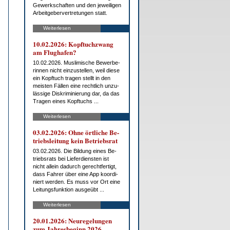
Ge­werk­schaf­ten und den je­wei­li­gen
Ar­beit­ge­ber­ver­tre­tun­gen statt.
Weiterlesen
10.02.2026: Kopf­tuch­zwang
am Flug­ha­fen?
10.02.2026. Mus­li­mi­sche Be­wer­be­
rin­nen nicht ein­zu­stel­len, weil die­se
ein Kopf­tuch tra­gen stellt in den
meis­ten Fäl­len ei­ne recht­lich un­zu­
läs­si­ge Dis­kri­mi­nie­rung dar, da das
Tra­gen ei­nes Kopf­tuchs ...
Weiterlesen
03.02.2026: Oh­ne ört­li­che Be­
triebs­lei­tung kein Be­triebs­rat
03.02.2026. Die Bil­dung ei­nes Be­
triebs­rats bei Lie­fer­diens­ten ist
nicht al­lein da­durch ge­recht­fer­tigt,
dass Fah­rer über ei­ne App ko­or­di­
niert wer­den. Es muss vor Ort ei­ne
Lei­tungs­funk­ti­on aus­ge­übt ...
Weiterlesen
20.01.2026: Neu­re­ge­lun­gen
zum Jah­res­be­ginn 2026