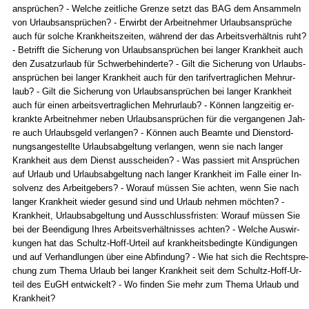
ansprüchen? - Wel­che zeit­li­che Gren­ze setzt das BAG dem An­sam­meln
von Ur­laubs­ansprüchen? - Er­wirbt der Ar­beit­neh­mer Ur­laubs­ansprüche
auch für sol­che Krank­heits­zei­ten, während der das Ar­beits­verhält­nis ruht?
- Be­trifft die Si­che­rung von Ur­laubs­ansprüchen bei lan­ger Krank­heit auch
den Zu­satz­ur­laub für Schwer­be­hin­der­te? - Gilt die Si­che­rung von Ur­laubs­
ansprüchen bei lan­ger Krank­heit auch für den ta­rif­ver­trag­li­chen Mehr­ur­
laub? - Gilt die Si­che­rung von Ur­laubs­ansprüchen bei lan­ger Krank­heit
auch für ei­nen ar­beits­ver­trag­li­chen Mehr­ur­laub? - Können lang­zei­tig er­
krank­te Ar­beit­neh­mer ne­ben Ur­laubs­ansprüchen für die ver­gan­ge­nen Jah­
re auch Ur­laubs­geld ver­lan­gen? - Können auch Be­am­te und Dienst­ord­
nungs­an­ge­stell­te Ur­laubs­ab­gel­tung ver­lan­gen, wenn sie nach lan­ger
Krank­heit aus dem Dienst aus­schei­den? - Was pas­siert mit Ansprüchen
auf Ur­laub und Ur­laubs­ab­gel­tung nach lan­ger Krank­heit im Fal­le ei­ner In­
sol­venz des Ar­beit­ge­bers? - Wor­auf müssen Sie ach­ten, wenn Sie nach
lan­ger Krank­heit wie­der ge­sund sind und Ur­laub neh­men möch­ten? -
Krank­heit, Ur­laubs­ab­gel­tung und Aus­schluss­fris­ten: Wor­auf müssen Sie
bei der Be­en­di­gung Ih­res Ar­beits­verhält­nis­ses ach­ten? - Wel­che Aus­wir­
kun­gen hat das Schultz-Hoff-Ur­teil auf krank­heits­be­ding­te Kündi­gun­gen
und auf Ver­hand­lun­gen über ei­ne Ab­fin­dung? - Wie hat sich die Recht­spre­
chung zum The­ma Ur­laub bei lan­ger Krank­heit seit dem Schultz-Hoff-Ur­
teil des EuGH ent­wi­ckelt? - Wo fin­den Sie mehr zum The­ma Ur­laub und
Krank­heit?