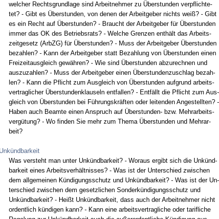
wel­cher Rechts­grund­la­ge sind Ar­beit­neh­mer zu Über­stun­den ver­pflich­te­
tet? - Gibt es Über­stun­den, von de­nen der Ar­beit­ge­ber nichts weiß? - Gibt
es ein Recht auf Über­stun­den? - Braucht der Ar­beit­ge­ber für Über­stun­den
im­mer das OK des Be­triebs­rats? - Wel­che Gren­zen enthält das Ar­beits­
zeit­ge­setz (Arb­ZG) für Über­stun­den? - Muss der Ar­beit­ge­ber Über­stun­den
be­zah­len? - Kann der Ar­beit­ge­ber statt Be­zah­lung von Über­stun­den ei­nen
Frei­zeit­aus­gleich gewähren? - Wie sind Über­stun­den ab­zu­rech­nen und
aus­zu­zah­len? - Muss der Ar­beit­ge­ber ei­nen Über­stun­den­zu­schlag be­zah­
len? - Kann die Pflicht zum Aus­gleich von Über­stun­den auf­grund ar­beits­
ver­trag­li­cher Über­stun­den­klau­seln ent­fal­len? - Entfällt die Pflicht zum Aus­
gleich von Über­stun­den bei Führungs­kräften oder lei­ten­den An­ge­stell­ten? -
Ha­ben auch Be­am­te ei­nen An­spruch auf Über­stun­den- bzw. Mehr­ar­beits­
vergütung? - Wo fin­den Sie mehr zum The­ma Über­stun­den und Mehr­ar­
beit?
Unkündbarkeit
Was ver­steht man un­ter Unkünd­bar­keit? - Wor­aus er­gibt sich die Unkünd­
bar­keit ei­nes Ar­beits­verhält­nis­ses? - Was ist der Un­ter­schied zwi­schen
dem all­ge­mei­nen Kündi­gungs­schutz und Unkünd­bar­keit? - Was ist der Un­
ter­schied zwi­schen dem ge­setz­li­chen Son­derkündi­gungs­schutz und
Unkünd­bar­keit? - Heißt Unkünd­bar­keit, dass auch der Ar­beit­neh­mer nicht
or­dent­lich kündi­gen kann? - Kann ei­ne ar­beits­ver­trag­li­che oder ta­rif­li­che