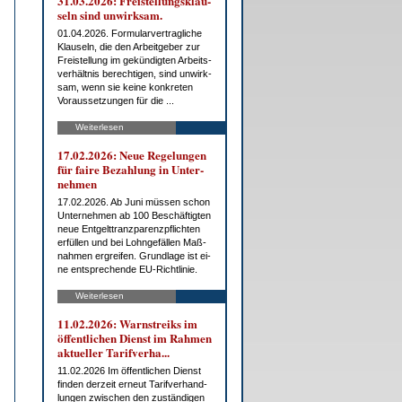
31.03.2026: Frei­stel­lungs­klau­
seln sind un­wirk­sam.
01.04.2026. For­mu­lar­ver­trag­li­che
Klau­seln, die den Ar­beit­ge­ber zur
Frei­stel­lung im ge­kün­dig­ten Ar­beits­
ver­hält­nis be­rech­ti­gen, sind un­wirk­
sam, wenn sie kei­ne kon­kre­ten
Vor­aus­set­zun­gen für die ...
Weiterlesen
17.02.2026: Neue Re­ge­lun­gen
für fai­re Be­zah­lung in Un­ter­
neh­men
17.02.2026. Ab Ju­ni müs­sen schon
Un­ter­neh­men ab 100 Be­schäf­tig­ten
neue Ent­gelt­tranz­pa­renz­pflich­ten
er­fül­len und bei Lohn­ge­fäl­len Maß­
nah­men er­grei­fen. Grund­la­ge ist ei­
ne ent­spre­chen­de EU-Richt­li­nie.
Weiterlesen
11.02.2026: Warn­streiks im
öf­fent­li­chen Dienst im Rah­men
ak­tu­el­ler Ta­rif­ver­ha...
11.02.2026 Im öf­fent­li­chen Dienst
fin­den der­zeit er­neut Ta­rif­ver­hand­
lun­gen zwi­schen den zu­stän­di­gen