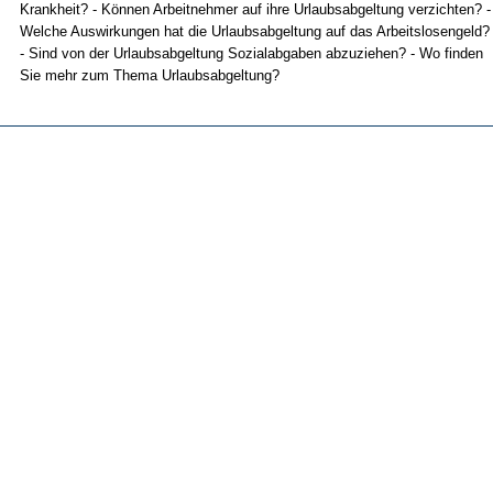
Krank­heit? - Können Ar­beit­neh­mer auf ih­re Ur­laubs­ab­gel­tung ver­zich­ten? -
Wel­che Aus­wir­kun­gen hat die Ur­laubs­ab­gel­tung auf das Ar­beits­lo­sen­geld?
- Sind von der Ur­laubs­ab­gel­tung So­zi­al­ab­ga­ben ab­zu­zie­hen? - Wo fin­den
Sie mehr zum The­ma Ur­laubs­ab­gel­tung?