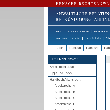
HENSCHE RECHTSANWÄ
ANWALTLICHE BERATUN
BEI KÜNDIGUNG, ABFI
|
|
Home
Arbeitsrecht aktuell
Handbuch Arbe
|
|
Impressum-Generator
Tipps & Tricks
Arb
Berlin
Frankfurt
Hamburg
Han
-> zur Mobil-Ansicht
Arbeitsrecht aktuell
Tipps und Tricks
Handbuch Arbeitsrecht
Arbeitsrecht - A
Arbeitsrecht - B
Arbeitsrecht - C
Arbeitsrecht - D