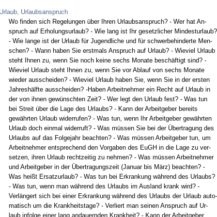
Urlaub, Urlaubsanspruch
Wo fin­den sich Re­ge­lun­gen über Ih­ren Ur­laubs­an­spruch? - Wer hat An­
spruch auf Er­ho­lungs­ur­laub? - Wie lang ist Ihr ge­setz­li­cher Min­des­t­ur­laub?
- Wie lan­ge ist der Ur­laub für Ju­gend­li­che und für schwer­be­hin­der­te Men­
schen? - Wann ha­ben Sie erst­mals An­spruch auf Ur­laub? - Wie­viel Ur­laub
steht Ih­nen zu, wenn Sie noch kei­ne sechs Mo­na­te beschäftigt sind? -
Wie­viel Ur­laub steht Ih­nen zu, wenn Sie vor Ab­lauf von sechs Mo­na­te
wie­der aus­schei­den? - Wie­viel Ur­laub ha­ben Sie, wenn Sie in der ers­ten
Jah­reshälf­te aus­schei­den? -Ha­ben Ar­beit­neh­mer ein Recht auf Ur­laub in
der von ih­nen gewünsch­ten Zeit? - Wer legt den Ur­laub fest? - Was tun
bei Streit über die La­ge des Ur­laubs? - Kann der Ar­beit­ge­ber be­reits
gewähr­ten Ur­laub wi­der­ru­fen? - Was tun, wenn Ihr Ar­beit­ge­ber gewähr­ten
Ur­laub doch ein­mal wi­der­ruft? - Was müssen Sie bei der Über­tra­gung des
Ur­laubs auf das Fol­ge­jahr be­ach­ten? - Was müssen Ar­beit­ge­ber tun, um
Ar­beit­neh­mer ent­spre­chend den Vor­ga­ben des EuGH in die La­ge zu ver­
set­zen, ih­ren Ur­laub recht­zei­tig zu neh­men? - Was müssen Ar­beit­neh­mer
und Ar­beit­ge­ber in der Über­tra­gungs­zeit (Ja­nu­ar bis März) be­ach­ten? -
Was heißt Er­satz­ur­laub? - Was tun bei Er­kran­kung während des Ur­laubs?
- Was tun, wenn man während des Ur­laubs im Aus­land krank wird? -
Verlängert sich bei ei­ner Er­kran­kung während des Ur­laubs der Ur­laub au­to­
ma­tisch um die Krank­heits­ta­ge? - Ver­liert man sei­nen An­spruch auf Ur­
laub in­fol­ge ei­ner lang an­dau­ern­den Krank­heit? - Kann der Ar­beit­ge­ber