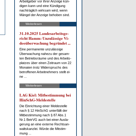
Ar­beit­ge­ber vor ih­rer An­zei­ge kün­
di­gen kann und ei­ne Kün­di­gung
nach­träg­lich wirk­sam wird, wenn
Män­gel der An­zei­ge be­ho­ben sind.
Weiterlesen
31.10.2025 Lan­des­ar­beits­ge­
richt Hamm: Un­zu­läs­si­ge Vi­
deo­über­wa­chung be­grün­det ...
Ei­ne per­ma­nen­te un­zu­läs­si­ge
Über­wa­chung na­he­zu der ge­sam­
ten Be­triebs­räu­me und des Ar­beits­
plat­zes über ei­nen Zeit­raum von 22
Mo­na­ten trotz Wi­der­spruchs des
be­trof­fe­nen Ar­beit­neh­mers stellt ei­
ne ...
Weiterlesen
LAG Kiel: Mit­be­stim­mung bei
HinSchG-Mel­de­stel­le
Die Ein­rich­tung ei­ner Mel­de­stel­le
nach § 12 HinSchG un­ter­fällt der
Mit­be­stim­mung nach § 87 Abs.1
Nr.1 Be­trVG auch bei ei­ner Aus­la­
ge­rung an ei­ne ex­ter­ne Rechts­an­
walts­kanz­lei. Wür­de die Mit­stim­
mung ...