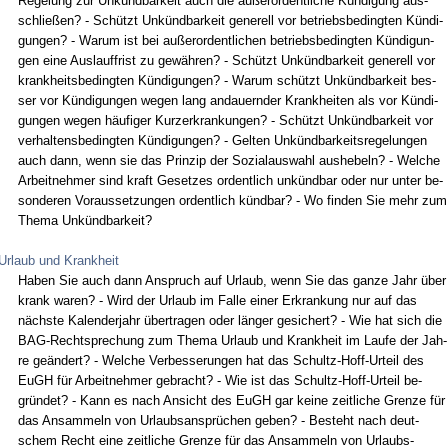
Re­ge­lung zur Unkünd­bar­keit auch die außer­or­dent­li­che Kündi­gung aus­
sch­ließen? - Schützt Unkünd­bar­keit ge­ne­rell vor be­triebs­be­ding­ten Kündi­
gun­gen? - War­um ist bei außer­or­dent­li­chen be­triebs­be­ding­ten Kündi­gun­
gen ei­ne Aus­lauf­frist zu gewähren? - Schützt Unkünd­bar­keit ge­ne­rell vor
krank­heits­be­ding­ten Kündi­gun­gen? - War­um schützt Unkünd­bar­keit bes­
ser vor Kündi­gun­gen we­gen lang an­dau­ern­der Krank­hei­ten als vor Kündi­
gun­gen we­gen häufi­ger Kurz­er­kran­kun­gen? - Schützt Unkünd­bar­keit vor
ver­hal­tens­be­ding­ten Kündi­gun­gen? - Gel­ten Unkünd­bar­keits­re­ge­lun­gen
auch dann, wenn sie das Prin­zip der So­zi­al­aus­wahl aus­he­beln? - Wel­che
Ar­beit­neh­mer sind kraft Ge­set­zes or­dent­lich unkünd­bar oder nur un­ter be­
son­de­ren Vor­aus­set­zun­gen or­dent­lich künd­bar? - Wo fin­den Sie mehr zum
The­ma Unkünd­bar­keit?
Urlaub und Krankheit
Ha­ben Sie auch dann An­spruch auf Ur­laub, wenn Sie das gan­ze Jahr über
krank wa­ren? - Wird der Ur­laub im Fal­le ei­ner Er­kran­kung nur auf das
nächs­te Ka­len­der­jahr über­tra­gen oder länger ge­si­chert? - Wie hat sich die
BAG-Recht­spre­chung zum The­ma Ur­laub und Krank­heit im Lau­fe der Jah­
re geändert? - Wel­che Ver­bes­se­run­gen hat das Schultz-Hoff-Ur­teil des
EuGH für Ar­beit­neh­mer ge­bracht? - Wie ist das Schultz-Hoff-Ur­teil be­
gründet? - Kann es nach An­sicht des EuGH gar kei­ne zeit­li­che Gren­ze für
das An­sam­meln von Ur­laubs­ansprüchen ge­ben? - Be­steht nach deut­
schem Recht ei­ne zeit­li­che Gren­ze für das An­sam­meln von Ur­laubs­