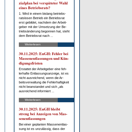
zi­al­plan bei ver­spä­te­ter Wahl
ei­nes Be­triebs­rats?
1. Wird in ei­nem bis­lang be­triebs­
rats­lo­sen Be­trieb ein Be­triebs­rat
erst ge­bil­det, nach­dem der Ar­beit­
ge­ber mit der Um­set­zung der Be­
trieb­s­än­de­rung be­gon­nen hat, steht
dem Be­triebs­rat nach ...
Weiterlesen
30.11.2025: EuGH: Feh­ler bei
Mas­sen­ent­las­sun­gen und Kün­
di­gungs­fris­ten
Er­stat­tet der Ar­beit­ge­ber ei­ne feh­
ler­haf­te Ent­las­sungs­an­zei­ge, ist es
nicht aus­rei­chend, wenn die Ar­
beits­ver­wal­tung die Feh­ler­haf­tig­keit
nicht be­an­stan­det und sich „als
aus­rei­chend in­for­miert ...
Weiterlesen
30.11.2025: EuGH bleibt
streng bei An­zei­gen von Mas­
sen­ent­las­sun­gen
Bei ei­ner ge­plan­ten Mas­sen­ent­las­
sung ist es un­zu­läs­sig, dass der