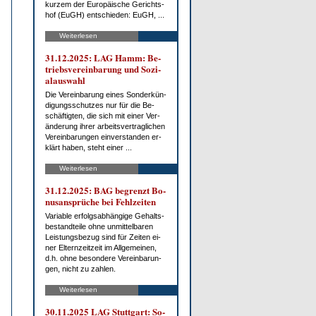
kur­zem der Eu­ro­päi­sche Ge­richts­
hof (EuGH) ent­schie­den: EuGH, ...
Weiterlesen
31.12.2025: LAG Hamm: Be­
triebs­ver­ein­ba­rung und So­zi­
al­aus­wahl
Die Ver­ein­ba­rung ei­nes Son­der­kün­
di­gungs­schut­zes nur für die Be­
schäf­tig­ten, die sich mit ei­ner Ver­
än­de­rung ih­rer ar­beits­ver­trag­li­chen
Ver­ein­ba­run­gen ein­ver­stan­den er­
klärt ha­ben, steht ei­ner ...
Weiterlesen
31.12.2025: BAG be­grenzt Bo­
nus­an­sprü­che bei Fehl­zei­ten
Va­ria­ble er­folgs­ab­hän­gi­ge Ge­halts­
be­stand­tei­le oh­ne un­mit­tel­ba­ren
Leis­tungs­be­zug sind für Zei­ten ei­
ner El­tern­zeit­zeit im All­ge­mei­nen,
d.h. oh­ne be­son­de­re Ver­ein­ba­run­
gen, nicht zu zah­len.
Weiterlesen
30.11.2025 LAG Stutt­gart: So­