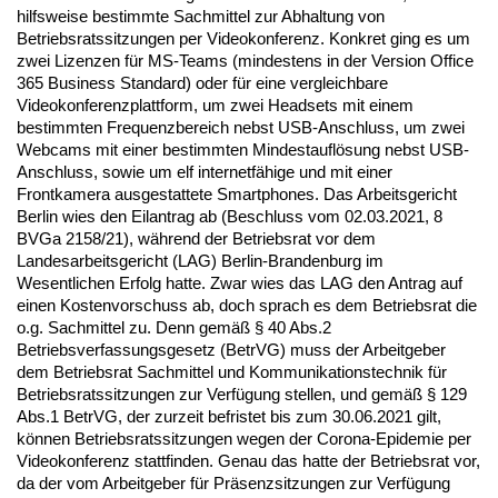
hilfsweise bestimmte Sachmittel zur Abhaltung von
Betriebsratssitzungen per Videokonferenz. Konkret ging es um
zwei Lizenzen für MS-Teams (mindestens in der Version Office
365 Business Standard) oder für eine vergleichbare
Videokonferenzplattform, um zwei Headsets mit einem
bestimmten Frequenzbereich nebst USB-Anschluss, um zwei
Webcams mit einer bestimmten Mindestauflösung nebst USB-
Anschluss, sowie um elf internetfähige und mit einer
Frontkamera ausgestattete Smartphones. Das Arbeitsgericht
Berlin wies den Eilantrag ab (Beschluss vom 02.03.2021, 8
BVGa 2158/21), während der Betriebsrat vor dem
Landesarbeitsgericht (LAG) Berlin-Brandenburg im
Wesentlichen Erfolg hatte. Zwar wies das LAG den Antrag auf
einen Kostenvorschuss ab, doch sprach es dem Betriebsrat die
o.g. Sachmittel zu. Denn gemäß § 40 Abs.2
Betriebsverfassungsgesetz (BetrVG) muss der Arbeitgeber
dem Betriebsrat Sachmittel und Kommunikationstechnik für
Betriebsratssitzungen zur Verfügung stellen, und gemäß § 129
Abs.1 BetrVG, der zurzeit befristet bis zum 30.06.2021 gilt,
können Betriebsratssitzungen wegen der Corona-Epidemie per
Videokonferenz stattfinden. Genau das hatte der Betriebsrat vor,
da der vom Arbeitgeber für Präsenzsitzungen zur Verfügung