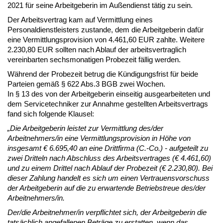
2021 für seine Arbeitgeberin im Außendienst tätig zu sein.
Der Arbeitsvertrag kam auf Vermittlung eines
Personaldienstleisters zustande, dem die Arbeitgeberin dafür
eine Vermittlungsprovision von 4.461,60 EUR zahlte. Weitere
2.230,80 EUR sollten nach Ablauf der arbeitsvertraglich
vereinbarten sechsmonatigen Probezeit fällig werden.
Während der Probezeit betrug die Kündigungsfrist für beide
Parteien gemäß § 622 Abs.3 BGB zwei Wochen.
In § 13 des von der Arbeitgeberin einseitig ausgearbeiteten und
dem Servicetechniker zur Annahme gestellten Arbeitsvertrags
fand sich folgende Klausel:
„Die Arbeitgeberin leistet zur Vermittlung des/der
Arbeitnehmers/in eine Vermittlungsprovision in Höhe von
insgesamt € 6.695,40 an eine Drittfirma (C.-Co.) - aufgeteilt zu
zwei Dritteln nach Abschluss des Arbeitsvertrages (€ 4.461,60)
und zu einem Drittel nach Ablauf der Probezeit (€ 2.230,80). Bei
dieser Zahlung handelt es sich um einen Vertrauensvorschuss
der Arbeitgeberin auf die zu erwartende Betriebstreue des/der
Arbeitnehmers/in.
Der/die Arbeitnehmer/in verpflichtet sich, der Arbeitgeberin die
tatsächlich angefallenen Beträge zu erstatten, wenn das