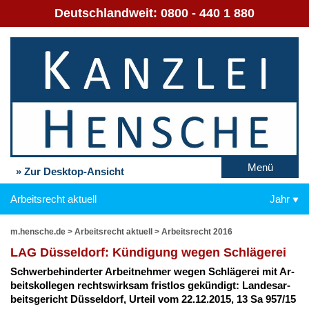
Deutschlandweit:
0800 - 440 1 880
Menü
» Zur Desktop-Ansicht
Arbeitsrecht aktuell
Jahr
m.hensche.de
>
Arbeitsrecht aktuell
>
Arbeitsrecht 2016
LAG Düs­sel­dorf: Kün­di­gung we­gen Schlä­ge­rei
Schwer­be­hin­der­ter Ar­beit­neh­mer we­gen Schlä­ge­rei mit Ar­
beits­kol­le­gen rechts­wirk­sam frist­los ge­kün­digt: Lan­des­ar­
beits­ge­richt Düs­sel­dorf, Ur­teil vom 22.12.2015, 13 Sa 957/15