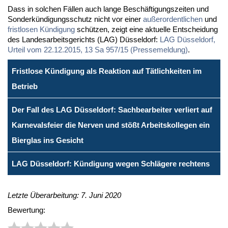
Dass in sol­chen Fäl­len auch lan­ge Be­schäf­ti­gungs­zei­ten und
Son­der­kün­di­gungs­schutz nicht vor ei­ner
au­ßer­or­dent­li­chen
und
frist­lo­sen Kün­di­gung
schüt­zen, zeigt ei­ne ak­tu­el­le Ent­schei­dung
des Lan­des­ar­beits­ge­richts (LAG) Düs­sel­dorf:
LAG Düs­sel­dorf,
Ur­teil vom 22.12.2015, 13 Sa 957/15 (Pres­se­mel­dung)
.
Fristlose Kündigung als Reaktion auf Tätlichkeiten im
Betrieb
Der Fall des LAG Düsseldorf: Sachbearbeiter verliert auf
Karnevalsfeier die Nerven und stößt Arbeitskollegen ein
Bierglas ins Gesicht
LAG Düsseldorf: Kündigung wegen Schlägere rechtens
Letzte Überarbeitung: 7. Juni 2020
Bewertung: