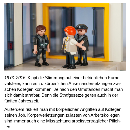
19.01.2016.
Kippt die Stim­mung auf ei­ner be­trieb­li­chen Kar­ne­
vals­fei­er, kann es zu kör­per­li­chen Aus­ein­an­der­set­zun­gen zwi­
schen Kol­le­gen kom­men. Je nach den Um­stän­den macht man
sich da­mit straf­bar. Denn die Straf­ge­set­ze gel­ten auch in der
fünf­ten Jah­res­zeit.
Au­ßer­dem ris­kiert man mit kör­per­li­chen An­grif­fen auf Kol­le­gen
sei­nen Job. Kör­per­ver­let­zun­gen zu­las­ten von Ar­beits­kol­le­gen
sind im­mer auch ei­ne Miss­ach­tung ar­beits­ver­trag­li­cher Pflich­
ten.