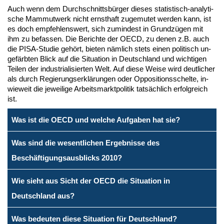
Auch wenn dem Durch­schnitts­bür­ger die­ses sta­tis­tisch-ana­ly­ti­
sche Mam­mut­werk nicht ernst­haft zu­ge­mu­tet wer­den kann, ist
es doch emp­feh­lens­wert, sich zu­min­dest in Grund­zü­gen mit
ihm zu be­fas­sen. Die Be­rich­te der OECD, zu de­nen z.B. auch
die PISA-Stu­die ge­hört, bie­ten näm­lich stets ei­nen po­li­tisch un­
ge­färb­ten Blick auf die Si­tua­ti­on in Deutsch­land und wich­ti­gen
Tei­len der in­dus­tria­li­sier­ten Welt. Auf die­se Wei­se wird deut­li­cher
als durch Re­gie­rungs­er­klä­run­gen oder Op­po­si­ti­ons­schel­te, in­
wie­weit die je­wei­li­ge Ar­beits­markt­po­li­tik tat­säch­lich er­folg­reich
ist.
Was ist die OECD und welche Aufgaben hat sie?
Was sind die wesentlichen Ergebnisse des
Beschäftigungsausblicks 2010?
Wie sieht aus Sicht der OECD die Situation in
Deutschland aus?
Was bedeuten diese Situation für Deutschland?