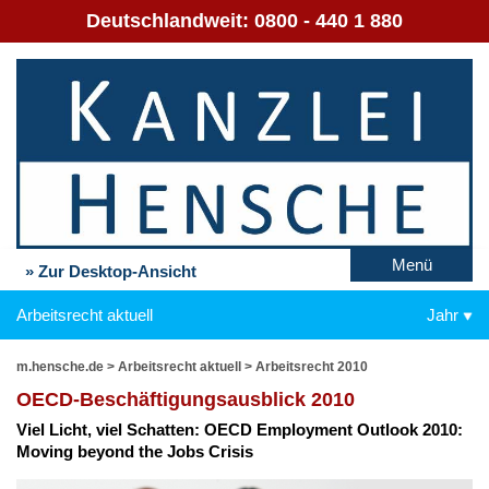
Deutschlandweit:
0800 - 440 1 880
Menü
» Zur Desktop-Ansicht
Arbeitsrecht aktuell
Jahr
m.hensche.de
>
Arbeitsrecht aktuell
>
Arbeitsrecht 2010
OECD-Be­schäf­ti­gungs­aus­blick 2010
Viel Licht, viel Schat­ten: OECD Em­ploy­ment Out­look 2010:
Mo­ving bey­ond the Jobs Cri­sis