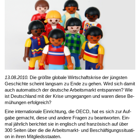
13.08.2010.
Die größ­te glo­ba­le Wirt­schafts­kri­se der jüngs­ten
Ge­schich­te scheint lang­sam zu En­de zu ge­hen. Wird sich da­mit
auch au­to­ma­tisch der deut­sche Ar­beits­markt ent­span­nen? Wie
ist Deutsch­land mit der Kri­se um­ge­gan­gen und wa­ren die­se Be­
mü­hun­gen er­folg­reich?
Ei­ne in­ter­na­tio­na­le Ein­rich­tung, die OECD, hat es sich zur Auf­
ga­be ge­macht, die­se und an­de­re Fra­gen zu be­ant­wor­ten. Ein­
mal jähr­lich be­rich­tet sie in eng­lisch und fran­zö­sisch auf über
300 Sei­ten über die die Ar­beits­markt- und Be­schäf­ti­gungs­si­tua­ti­
on in ih­ren Mit­glieds­staa­ten.