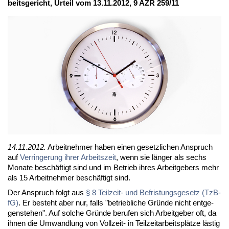
beits­ge­richt, Ur­teil vom 13.11.2012, 9 AZR 259/11
14.11.2012.
Ar­beit­neh­mer ha­ben ei­nen ge­setz­li­chen An­spruch
auf
Ver­rin­ge­rung ih­rer Ar­beits­zeit
, wenn sie län­ger als sechs
Mo­na­te be­schäf­tigt sind und im Be­trieb ih­res Ar­beit­ge­bers mehr
als 15 Ar­beit­neh­mer be­schäf­tigt sind.
Der An­spruch folgt aus
§ 8 Teil­zeit- und Be­fris­tungs­ge­setz (Tz­B­
fG)
. Er be­steht aber nur, falls "be­trieb­li­che Grün­de nicht ent­ge­
gen­ste­hen". Auf sol­che Grün­de be­ru­fen sich Ar­beit­ge­ber oft, da
ih­nen die Um­wand­lung von Voll­zeit- in Teil­zeit­ar­beits­plät­ze läs­tig