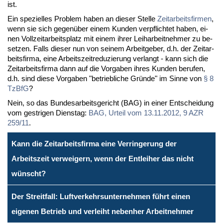
ist.
Ein spe­zi­el­les Pro­blem ha­ben an die­ser Stel­le
Zeit­ar­beits­fir­men
,
wenn sie sich ge­gen­über ei­nem Kun­den ver­pflich­tet ha­ben, ei­
nen Voll­zeit­ar­beits­platz mit ei­nem ih­rer Leih­ar­beit­neh­mer zu be­
set­zen. Falls die­ser nun von sei­nem Ar­beit­ge­ber, d.h. der Zeit­ar­
beits­fir­ma, ei­ne Ar­beits­zeit­re­du­zie­rung ver­langt - kann sich die
Zeit­ar­beits­fir­ma dann auf die Vor­ga­ben ih­res Kun­den be­ru­fen,
d.h. sind die­se Vor­ga­ben "be­trieb­li­che Grün­de" im Sin­ne von
§ 8
Tz­B­fG
?
Nein, so das Bun­des­ar­beits­ge­richt (BAG) in ei­ner Ent­schei­dung
vom gest­ri­gen Diens­tag:
BAG, Ur­teil vom 13.11.2012, 9 AZR
259/11
.
Kann die Zeitarbeitsfirma eine Verringerung der
Arbeitszeit verweigern, wenn der Entleiher das nicht
wünscht?
Der Streitfall: Luftverkehrsunternehmen führt einen
eigenen Betrieb und verleiht nebenher Arbeitnehmer