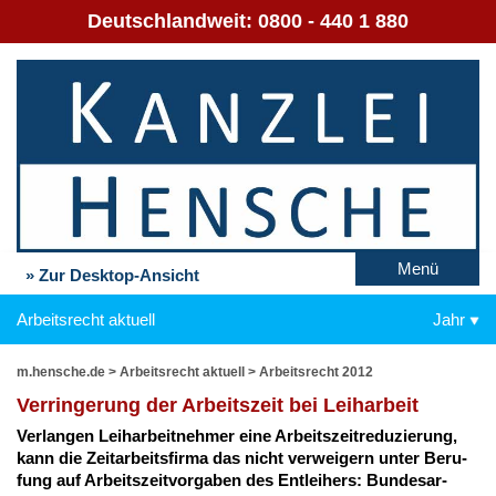
Deutschlandweit:
0800 - 440 1 880
Menü
» Zur Desktop-Ansicht
Arbeitsrecht aktuell
Jahr
m.hensche.de
>
Arbeitsrecht aktuell
>
Arbeitsrecht 2012
Ver­rin­ge­rung der Ar­beits­zeit bei Leih­ar­beit
Ver­lan­gen Leih­ar­beit­neh­mer ei­ne Ar­beits­zeit­re­du­zie­rung,
kann die Zeit­ar­beits­fir­ma das nicht ver­wei­gern un­ter Be­ru­
fung auf Ar­beits­zeit­vor­ga­ben des Ent­lei­hers: Bun­des­ar­