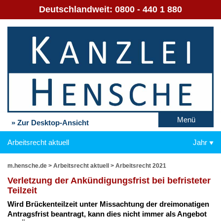
Deutschlandweit:
0800 - 440 1 880
Menü
» Zur Desktop-Ansicht
Arbeitsrecht aktuell
Jahr
m.hensche.de
>
Arbeitsrecht aktuell
>
Arbeitsrecht 2021
Ver­let­zung der An­kün­di­gungs­frist bei be­fris­te­ter
Teil­zeit
Wird Brü­cken­teil­zeit un­ter Miss­ach­tung der drei­mo­na­ti­gen
An­trags­frist be­an­tragt, kann dies nicht im­mer als An­ge­bot