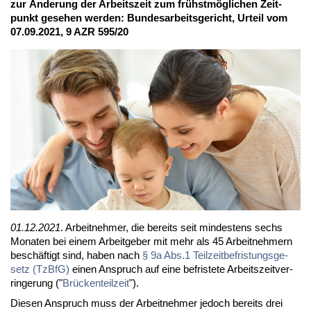
zur Än­de­rung der Ar­beits­zeit zum frühst­mög­li­chen Zeit­
punkt ge­se­hen wer­den: Bun­des­ar­beits­ge­richt, Ur­teil vom
07.09.2021, 9 AZR 595/20
01.12.2021
. Ar­beit­neh­mer, die be­reits seit min­des­tens sechs
Mo­na­ten bei ei­nem Ar­beit­ge­ber mit mehr als 45 Ar­beit­neh­mern
be­schäf­tigt sind, ha­ben nach
§ 9a Abs.1 Teil­zeit­be­fris­tungs­ge­
setz (Tz­B­fG)
ei­nen An­spruch auf ei­ne be­fris­te­te Ar­beits­zeit­ver­
rin­ge­rung ("
Brü­cken­teil­zeit
").
Die­sen An­spruch muss der Ar­beit­neh­mer je­doch be­reits drei