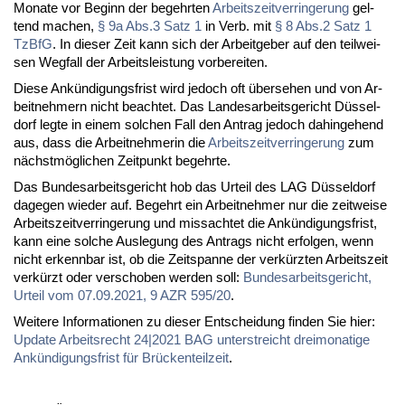
Mo­na­te vor Be­ginn der be­gehr­ten
Ar­beits­zeit­ver­rin­ge­rung
gel­
tend ma­chen,
§ 9a Abs.3 Satz 1
in Verb. mit
§ 8 Abs.2 Satz 1
Tz­B­fG
. In die­ser Zeit kann sich der Ar­beit­ge­ber auf den teil­wei­
sen Weg­fall der Ar­beits­leis­tung vor­be­rei­ten.
Die­se An­kün­di­gungs­frist wird je­doch oft über­se­hen und von Ar­
beit­neh­mern nicht be­ach­tet. Das Lan­des­ar­beits­ge­richt Düs­sel­
dorf leg­te in ei­nem sol­chen Fall den An­trag je­doch da­hin­ge­hend
aus, dass die Ar­beit­neh­me­rin die
Ar­beits­zeit­ver­rin­ge­rung
zum
nächst­mög­li­chen Zeit­punkt be­gehr­te.
Das Bun­des­ar­beits­ge­richt hob das Ur­teil des LAG Düs­sel­dorf
da­ge­gen wie­der auf. Be­gehrt ein Ar­beit­neh­mer nur die zeit­wei­se
Ar­beits­zeit­ver­rin­ge­rung und miss­ach­tet die An­kün­di­gungs­frist,
kann ei­ne sol­che Aus­le­gung des An­trags nicht er­fol­gen, wenn
nicht er­kenn­bar ist, ob die Zeit­span­ne der ver­kürz­ten Ar­beits­zeit
ver­kürzt oder ver­scho­ben wer­den soll:
Bun­des­ar­beits­ge­richt,
Ur­teil vom 07.09.2021, 9 AZR 595/20
.
Wei­te­re In­for­ma­tio­nen zu die­ser Ent­schei­dung fin­den Sie hier:
Up­date Ar­beits­recht 24|2021 BAG un­ter­streicht drei­mo­na­ti­ge
An­kün­di­gungs­frist für Brü­cken­teil­zeit
.