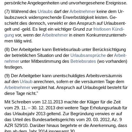
persönli­che An­ge­le­gen­hei­ten und un­vor­her­ge­se­he­ne Er­eig­nis­se.
(7) Während des
Ur­laubs
darf der
Ar­beit­neh­mer
kei­ne dem Ur­
laubs­zweck wi­der­spre­chen­de Er­werbstätig­keit leis­ten. Ge­
schieht dies den­noch, ver­wirkt er den An­spruch auf Ur­laubs­ent­
gelt und -geld. Es liegt ein wich­ti­ger Grund zur
frist­lo­sen Kündi­
gung
vor, wenn der
Ar­beit­neh­mer
in ei­nem Kon­kur­renz­un­ter­neh­
men tätig wird.
(8) Der Ar­beit­ge­ber kann Be­triebs­ur­laub un­ter Berück­sich­ti­gung
der be­trieb­li­chen Si­tua­ti­on und der
Ur­laubs­ansprüche
der
Ar­beit­
neh­mer
un­ter Mit­be­stim­mung des
Be­triebs­ra­tes
(wo vor­han­den)
fest­le­gen.
(9) Der Ar­beit­ge­ber kann un­ent­schul­dig­tes Ar­beits­versäum­nis
auf den
Ur­laub
an­rech­nen, so­fern er die versäum­ten Ta­ge dem
Ar­beit­neh­mer
vergütet hat. An­spruch auf Ur­laubs­geld be­steht für
die­se Ta­ge nicht."
Mit Schrei­ben vom 12.11.2013 mach­te der Kläger für die Zeit
vom 29. 11. – 30. 12. 2013 drei wei­te­re Ta­ge Er­ho­lungs­ur­laub für
das Ur­laubs­jahr 2013 gel­tend. Zur Be­gründung ver­wies er auf
das Ur­teil des Bun­des­ar­beits­ge­richts vom 20. 03. 2012, Az. 9
AZR 529/10. Darüber hin­aus be­gehr­te er die An­er­ken­nung, dass
ihm ab dem Jahr 2014 ins­ge­samt 30