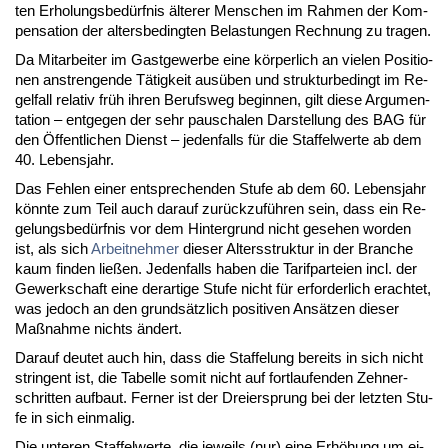
ten Er­ho­lungs­bedürf­nis älte­rer Men­schen im Rah­men der Kom­
pen­sa­ti­on der al­ters­be­ding­ten Be­las­tun­gen Rech­nung zu tra­gen.
Da Mit­ar­bei­ter im Gast­ge­wer­be ei­ne körper­lich an vie­len Po­si­tio­
nen an­stren­gen­de Tätig­keit ausüben und struk­tur­be­dingt im Re­
gel­fall re­la­tiv früh ih­ren Be­rufs­weg be­gin­nen, gilt die­se Ar­gu­men­
ta­ti­on – ent­ge­gen der sehr pau­scha­len Dar­stel­lung des BAG für
den Öffent­li­chen Dienst – je­den­falls für die Staf­fel­wer­te ab dem
40. Le­bens­jahr.
Das Feh­len ei­ner ent­spre­chen­den Stu­fe ab dem 60. Le­bens­jahr
könn­te zum Teil auch dar­auf zurück­zuführen sein, dass ein Re­
ge­lungs­bedürf­nis vor dem Hin­ter­grund nicht ge­se­hen wor­den
ist, als sich
Ar­beit­neh­mer
die­ser Al­ters­struk­tur in der Bran­che
kaum fin­den ließen. Je­den­falls ha­ben die Ta­rif­par­tei­en in­cl. der
Ge­werk­schaft ei­ne der­ar­ti­ge Stu­fe nicht für er­for­der­lich er­ach­tet,
was je­doch an den grundsätz­lich po­si­ti­ven Ansätzen die­ser
Maßnah­me nichts ändert.
Dar­auf deu­tet auch hin, dass die Staf­fe­lung be­reits in sich nicht
strin­gent ist, die Ta­bel­le so­mit nicht auf fort­lau­fen­den Zeh­ner­
schrit­ten auf­baut. Fer­ner ist der Drei­er­sprung bei der letz­ten Stu­
fe in sich ein­ma­lig.
Die un­te­ren Staf­fel­wer­te, die je­weils (nur) ei­ne Erhöhung um ei­