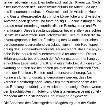
ten­de Tätig­kei­ten aus. Dies tref­fe auch auf den Kläger zu. Nach
ei­ner In­for­ma­ti­on des Bun­des­mi­nis­te­ri­ums für Ar­beit, So­zia­les
und Kon­su­men­ten­schutz in Öster­reich sei die Ar­beit im Ho­tel-
und Gaststätten­ge­wer­be durch ho­he körper­li­che und phy­si­sche
An­for­de­run­gen ge­prägt und führe häufig zu Fehl­be­las­tun­gen und
dar­aus re­sul­tie­ren­den ge­sund­heit­li­chen Be­schwer­den und Er­
kran­kun­gen. Die­se Be­las­tungs­si­tua­ti­on be­tref­fe al­le klas­si­schen
Be­ru­fe im Gaststätten- und Ho­tel­ge­wer­be. Dies muss­ten die Ta­
rif­ver­trags­par­tei­en bei der Fest­le­gung des Ur­laubs­an­spru­ches
be­rufs­grup­penüberg­rei­fend berück­sich­ti­gen. In der Recht­spre­
chung des Bun­des­ar­beits­ge­richts sei an­er­kannt, dass die phy­si­
sche Be­last­bar­keit mit zu­neh­men­dem Al­ter ab­neh­me. Die­ser
Er­fah­rungs­satz be­tref­fe auch den Wir­kungs­zu­sam­men­hang von
er­reich­tem Le­bens­al­ter und Krank­heits­anfällig­keit. Auf die­ser Er­
war­tung be­ruh­ten al­le be­kann­ten pri­va­ten und öffent­li­chen Sys­
te­me der Kran­ken-, Ren­ten- und Le­bens­ver­si­che­rung. Auch
könne als Er­fah­rungs­satz an­ge­nom­men wer­den, dass bei
körper­lich an­stren­gen­den Tätig­kei­ten mit zu­neh­men­dem Al­ter
das Er­ho­lungs­bedürf­nis von Ar­beit­neh­mern stei­ge. Da­her wer­de
den Beschäftig­ten im Ho­tel- und Gaststätten­ge­wer­be mit zu­neh­
men­dem Al­ter ein stei­gen­der
Ur­laubs­an­spruch
gewährt.
Die An­nah­me des Ar­beits­ge­richts Mag­de­burg, aus der Staf­fe­