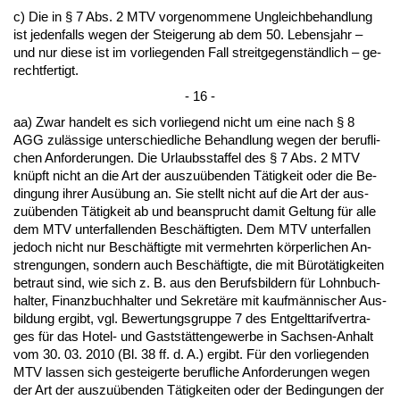
c) Die in § 7 Abs. 2 MTV vor­ge­nom­me­ne Un­gleich­be­hand­lung
ist je­den­falls we­gen der Stei­ge­rung ab dem 50. Le­bens­jahr –
und nur die­se ist im vor­lie­gen­den Fall streit­ge­genständ­lich – ge­
recht­fer­tigt.
- 16 -
aa) Zwar han­delt es sich vor­lie­gend nicht um ei­ne nach § 8
AGG zulässi­ge un­ter­schied­li­che Be­hand­lung we­gen der be­ruf­li­
chen An­for­de­run­gen. Die Ur­laubs­staf­fel des § 7 Abs. 2 MTV
knüpft nicht an die Art der aus­zuüben­den Tätig­keit oder die Be­
din­gung ih­rer Ausübung an. Sie stellt nicht auf die Art der aus­
zuüben­den Tätig­keit ab und be­an­sprucht da­mit Gel­tung für al­le
dem MTV un­ter­fal­len­den Beschäftig­ten. Dem MTV un­ter­fal­len
je­doch nicht nur Beschäftig­te mit ver­mehr­ten körper­li­chen An­
stren­gun­gen, son­dern auch Beschäftig­te, die mit Bürotätig­kei­ten
be­traut sind, wie sich z. B. aus den Be­rufs­bil­dern für Lohn­buch­
hal­ter, Fi­nanz­buch­hal­ter und Se­kretäre mit kaufmänni­scher Aus­
bil­dung er­gibt, vgl. Be­wer­tungs­grup­pe 7 des Ent­gelt­ta­rif­ver­tra­
ges für das Ho­tel- und Gaststätten­ge­wer­be in Sach­sen-An­halt
vom 30. 03. 2010 (Bl. 38 ff. d. A.) er­gibt. Für den vor­lie­gen­den
MTV las­sen sich ge­stei­ger­te be­ruf­li­che An­for­de­run­gen we­gen
der Art der aus­zuüben­den Tätig­kei­ten oder der Be­din­gun­gen der