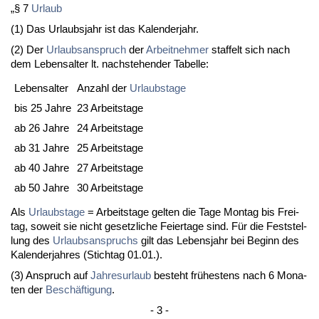
„§ 7
Ur­laub
(1) Das Ur­laubs­jahr ist das Ka­len­der­jahr.
(2) Der
Ur­laubs­an­spruch
der
Ar­beit­neh­mer
staf­felt sich nach
dem Le­bens­al­ter lt. nach­ste­hen­der Ta­bel­le:
Le­bens­al­ter
An­zahl der
Ur­laubs­ta­ge
bis 25 Jah­re
23 Ar­beits­ta­ge
ab 26 Jah­re
24 Ar­beits­ta­ge
ab 31 Jah­re
25 Ar­beits­ta­ge
ab 40 Jah­re
27 Ar­beits­ta­ge
ab 50 Jah­re
30 Ar­beits­ta­ge
Als
Ur­laubs­ta­ge
= Ar­beits­ta­ge gel­ten die Ta­ge Mon­tag bis Frei­
tag, so­weit sie nicht ge­setz­li­che Fei­er­ta­ge sind. Für die Fest­stel­
lung des
Ur­laubs­an­spruchs
gilt das Le­bens­jahr bei Be­ginn des
Ka­len­der­jah­res (Stich­tag 01.01.).
(3) An­spruch auf
Jah­res­ur­laub
be­steht frühes­tens nach 6 Mo­na­
ten der
Beschäfti­gung
.
- 3 -