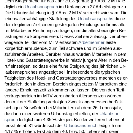
Dem Kläger ste­he für das Jahr 2013 gemäß § 7 Abs. 2 MTV le­
dig­lich ein
Ur­laubs­an­spruch
im Um­fang von 27 Ar­beits­ta­gen zu.
Die Ur­laubs­staf­fe­lung in § 7 Abs. 2 MTV sei rechts­wirk­sam. Die
le­bens­al­ters­abhängi­ge Staf­fe­lung des
Ur­laubs­an­spruchs
die­ne
dem le­gi­ti­men Ziel, ei­nem ge­stei­ger­ten Er­ho­lungs­bedürf­nis älte­
rer Mit­ar­bei­ter Rech­nung zu tra­gen, um die al­ters­be­ding­ten Be­
las­tun­gen zu kom­pen­sie­ren. Die­ses Ziel sei zulässig. Der über­
wie­gen­de Teil der vom MTV er­fass­ten
Ar­beit­neh­mer
leis­te
körper­lich ermüden­de, zum Teil schwe­re und im Ste­hen aus­
zuführen­de Ar­bei­ten. Darüber hin­aus würden Mit­ar­bei­ter in dem
Ho­tel- und Gaststätten­ge­wer­be in re­la­tiv jun­gem Al­ter in den Be­
ruf ein­stei­gen, so dass ei­ne frühe Stei­ge­rung des jähr­li­chen Ur­
laubs­an­spru­ches an­ge­zeigt sei. Ins­be­son­de­re die ty­pi­schen
Tätig­kei­ten des Ho­tel- und Gaststätten­ge­wer­bes mach­ten es er­
for­der­lich, den in die­sem Be­reich ein­ge­setz­ten Mit­ar­bei­tern ei­ne
länge­re Er­ho­lungs­zeit zu­kom­men zu las­sen. Die von den Ta­rif­
ver­trags­par­tei­en im MTV ver­ein­bar­ten Al­ters­gren­zen würden
den mit der Staf­fe­lung ver­folg­ten Zweck an­ge­mes­sen berück­
sich­ti­gen. So würden bei Mit­ar­bei­tern ab dem 26. Le­bens­jahr,
die dann ei­nen wei­te­ren Ur­laubs­tag er­hiel­ten, der
Ur­laubs­an­
spruch
le­dig­lich um 4,35 % stei­gen. Bei der wei­te­ren Le­bens­al­
ters­stu­fe ab 31 würde sich der
Ur­laubs­an­spruch
le­dig­lich um
4,17 % erhöhen. Erst ab dem 40. bzw. 50. Le­bens­jahr sei­en