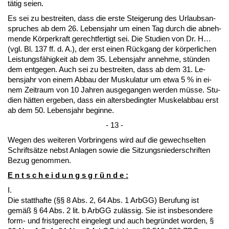
tätig sei­en.
Es sei zu be­strei­ten, dass die ers­te Stei­ge­rung des Ur­laubs­an­
spru­ches ab dem 26. Le­bens­jahr um ei­nen Tag durch die ab­neh­
men­de Körper­kraft ge­recht­fer­tigt sei. Die Stu­di­en von Dr. H…
(vgl. Bl. 137 ff. d. A.), der erst ei­nen Rück­gang der körper­li­chen
Leis­tungsfähig­keit ab dem 35. Le­bens­jahr an­neh­me, stünden
dem ent­ge­gen. Auch sei zu be­strei­ten, dass ab dem 31. Le­
bens­jahr von ei­nem Ab­bau der Mus­ku­la­tur um et­wa 5 % in ei­
nem Zeit­raum von 10 Jah­ren aus­ge­gan­gen wer­den müsse. Stu­
di­en hätten er­ge­ben, dass ein al­ters­be­ding­ter Mus­kelab­bau erst
ab dem 50. Le­bens­jahr be­gin­ne.
- 13 -
We­gen des wei­te­ren Vor­brin­gens wird auf die ge­wech­sel­ten
Schriftsätze nebst An­la­gen so­wie die Sit­zungs­nie­der­schrif­ten
Be­zug ge­nom­men.
E n t s c h e i d u n g s g r ü n d e :
I.
Die statt­haf­te (§§ 8 Abs. 2, 64 Abs. 1 ArbGG) Be­ru­fung ist
gemäß § 64 Abs. 2 lit. b ArbGG zulässig. Sie ist ins­be­son­de­re
form- und frist­ge­recht ein­ge­legt und auch be­gründet wor­den, §