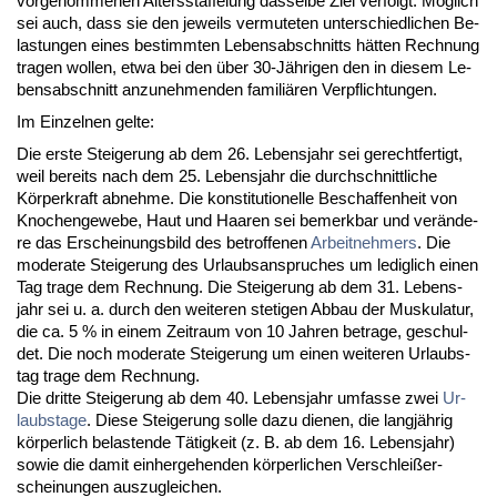
vor­ge­nom­me­nen Al­ters­staf­fe­lung das­sel­be Ziel ver­folgt. Möglich
sei auch, dass sie den je­weils ver­mu­te­ten un­ter­schied­li­chen Be­
las­tun­gen ei­nes be­stimm­ten Le­bens­ab­schnitts hätten Rech­nung
tra­gen wol­len, et­wa bei den über 30-Jähri­gen den in die­sem Le­
bens­ab­schnitt an­zu­neh­men­den fa­mi­liären Ver­pflich­tun­gen.
Im Ein­zel­nen gel­te:
Die ers­te Stei­ge­rung ab dem 26. Le­bens­jahr sei ge­recht­fer­tigt,
weil be­reits nach dem 25. Le­bens­jahr die durch­schnitt­li­che
Körper­kraft ab­neh­me. Die kon­sti­tu­tio­nel­le Be­schaf­fen­heit von
Kno­chen­ge­we­be, Haut und Haa­ren sei be­merk­bar und verände­
re das Er­schei­nungs­bild des be­trof­fe­nen
Ar­beit­neh­mers
. Die
mo­de­ra­te Stei­ge­rung des Ur­laubs­an­spru­ches um le­dig­lich ei­nen
Tag tra­ge dem Rech­nung. Die Stei­ge­rung ab dem 31. Le­bens­
jahr sei u. a. durch den wei­te­ren ste­ti­gen Ab­bau der Mus­ku­la­tur,
die ca. 5 % in ei­nem Zeit­raum von 10 Jah­ren be­tra­ge, ge­schul­
det. Die noch mo­de­ra­te Stei­ge­rung um ei­nen wei­te­ren Ur­laubs­
tag tra­ge dem Rech­nung.
Die drit­te Stei­ge­rung ab dem 40. Le­bens­jahr um­fas­se zwei
Ur­
laubs­ta­ge
. Die­se Stei­ge­rung sol­le da­zu die­nen, die langjährig
körper­lich be­las­ten­de Tätig­keit (z. B. ab dem 16. Le­bens­jahr)
so­wie die da­mit ein­her­ge­hen­den körper­li­chen Ver­sch­leißer­
schei­nun­gen aus­zu­glei­chen.