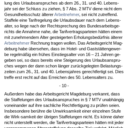
lung des Ur­laubs­an­spru­ches ab dem 26., 31. und 40. Le­bens­
jahr sei der Schluss zu zie­hen, § 7 Abs. 2 MTV die­ne nicht dem
Ge­sund­heits­schutz älte­rer
Ar­beit­neh­mer
, sei nicht zu­tref­fend.
Staf­fe­le ei­ne Ta­rif­re­ge­lung die Ur­laubs­dau­er nach dem Le­bens­
al­ter, so lie­ge nach der Recht­spre­chung des Bun­des­ar­beits­ge­
richts die An­nah­me na­he, die Ta­rif­ver­trags­par­tei­en hätten ei­nem
mit zu­neh­men­dem Al­ter ge­stei­ger­ten Er­ho­lungs­bedürf­nis älte­rer
Ar­beit­neh­mer
Rech­nung tra­gen wol­len. Das Ar­beits­ge­richt Mag­
de­burg ha­be über­se­hen, dass im Ho­tel- und Gaststätten­ge­wer­
be re­gelmäßig ein frühes Ein­stiegs­al­ter von 16 – 21 Jah­ren ge­
ge­ben sei, so dass be­reits ei­ne Stei­ge­rung des Ur­laubs­an­spru­
ches we­gen der dann schon länger zurück­ge­leg­ten Be­las­tungs­
zei­ten zum 26., 31. und 40. Le­bens­jah­res ge­recht­fer­tigt sei. Dies
tref­fe erst recht auf das Er­rei­chen des 50. Le­bens­al­ters zu.
- 10 -
Außer­dem ha­be das Ar­beits­ge­richt Mag­de­burg ver­kannt, dass
die Staf­fe­lun­gen des Ur­laubs­an­spru­ches in § 7 MTV un­abhängig
von­ein­an­der auf ih­re sach­li­che Recht­fer­ti­gung zu prüfen sei­en.
Ins­be­son­de­re berühre die Un­wirk­sam­keit ei­ner ein­zel­nen Stu­fe
die Wirk-sam­keit der übri­gen Staf­fe­lun­gen nicht. Es könne da­her
nicht un­ter­stellt wer­den, die Ta­rif­ver­trags­par­tei­en hätten mit je­der