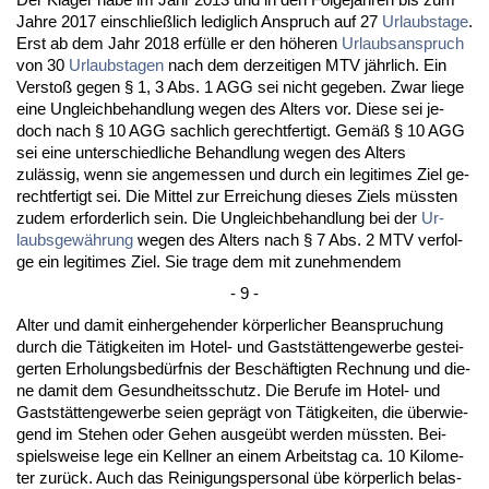
Jah­re 2017 ein­sch­ließlich le­dig­lich An­spruch auf 27
Ur­laubs­ta­ge
.
Erst ab dem Jahr 2018 erfülle er den höhe­ren
Ur­laubs­an­spruch
von 30
Ur­laubs­ta­gen
nach dem der­zei­ti­gen MTV jähr­lich. Ein
Ver­s­toß ge­gen § 1, 3 Abs. 1 AGG sei nicht ge­ge­ben. Zwar lie­ge
ei­ne Un­gleich­be­hand­lung we­gen des Al­ters vor. Die­se sei je­
doch nach § 10 AGG sach­lich ge­recht­fer­tigt. Gemäß § 10 AGG
sei ei­ne un­ter­schied­li­che Be­hand­lung we­gen des Al­ters
zulässig, wenn sie an­ge­mes­sen und durch ein le­gi­ti­mes Ziel ge­
recht­fer­tigt sei. Die Mit­tel zur Er­rei­chung die­ses Ziels müss­ten
zu­dem er­for­der­lich sein. Die Un­gleich­be­hand­lung bei der
Ur­
laubs­gewährung
we­gen des Al­ters nach § 7 Abs. 2 MTV ver­fol­
ge ein le­gi­ti­mes Ziel. Sie tra­ge dem mit zu­neh­men­dem
- 9 -
Al­ter und da­mit ein­her­ge­hen­der körper­li­cher Be­an­spru­chung
durch die Tätig­kei­ten im Ho­tel- und Gaststätten­ge­wer­be ge­stei­
ger­ten Er­ho­lungs­bedürf­nis der Beschäftig­ten Rech­nung und die­
ne da­mit dem Ge­sund­heits­schutz. Die Be­ru­fe im Ho­tel- und
Gaststätten­ge­wer­be sei­en ge­prägt von Tätig­kei­ten, die über­wie­
gend im Ste­hen oder Ge­hen aus­geübt wer­den müss­ten. Bei­
spiels­wei­se le­ge ein Kell­ner an ei­nem Ar­beits­tag ca. 10 Ki­lo­me­
ter zurück. Auch das Rei­ni­gungs­per­so­nal übe körper­lich be­las­