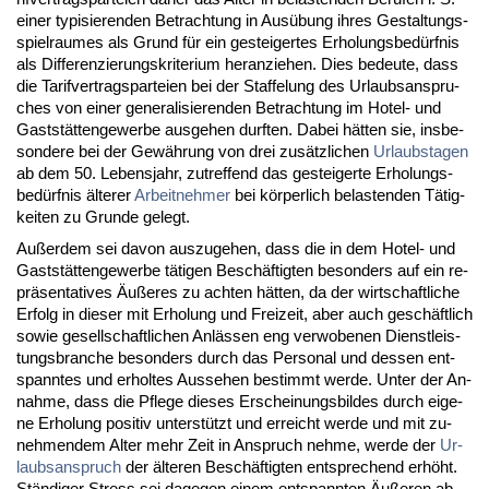
ei­ner ty­pi­sie­ren­den Be­trach­tung in Ausübung ih­res Ge­stal­tungs­
spiel­rau­mes als Grund für ein ge­stei­ger­tes Er­ho­lungs­bedürf­nis
als Dif­fe­ren­zie­rungs­kri­te­ri­um her­an­zie­hen. Dies be­deu­te, dass
die Ta­rif­ver­trags­par­tei­en bei der Staf­fe­lung des Ur­laubs­an­spru­
ches von ei­ner ge­ne­ra­li­sie­ren­den Be­trach­tung im Ho­tel- und
Gaststätten­ge­wer­be aus­ge­hen durf­ten. Da­bei hätten sie, ins­be­
son­de­re bei der Gewährung von drei zusätz­li­chen
Ur­laubs­ta­gen
ab dem 50. Le­bens­jahr, zu­tref­fend das ge­stei­ger­te Er­ho­lungs­
bedürf­nis älte­rer
Ar­beit­neh­mer
bei körper­lich be­las­ten­den Tätig­
kei­ten zu Grun­de ge­legt.
Außer­dem sei da­von aus­zu­ge­hen, dass die in dem Ho­tel- und
Gaststätten­ge­wer­be täti­gen Beschäftig­ten be­son­ders auf ein re­
präsen­ta­ti­ves Äußeres zu ach­ten hätten, da der wirt­schaft­li­che
Er­folg in die­ser mit Er­ho­lung und Frei­zeit, aber auch geschäft­lich
so­wie ge­sell­schaft­li­chen Anlässen eng ver­wo­be­nen Dienst­leis­
tungs­bran­che be­son­ders durch das Per­so­nal und des­sen ent­
spann­tes und er­hol­tes Aus­se­hen be­stimmt wer­de. Un­ter der An­
nah­me, dass die Pfle­ge die­ses Er­schei­nungs­bil­des durch ei­ge­
ne Er­ho­lung po­si­tiv un­terstützt und er­reicht wer­de und mit zu­
neh­men­dem Al­ter mehr Zeit in An­spruch neh­me, wer­de der
Ur­
laubs­an­spruch
der älte­ren Beschäftig­ten ent­spre­chend erhöht.
Ständi­ger Stress sei da­ge­gen ei­nem ent­spann­ten Äußeren ab­