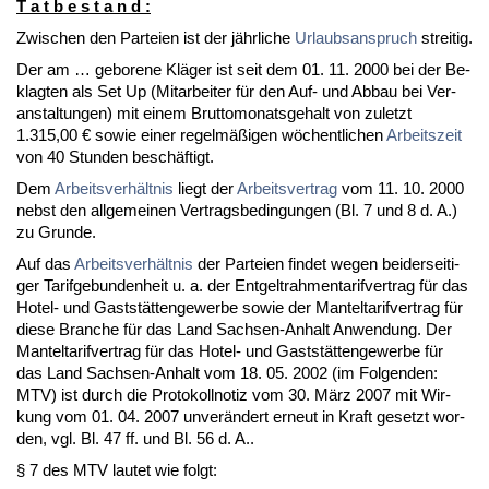
T a t b e s t a n d :
Zwi­schen den Par­tei­en ist der jähr­li­che
Ur­laubs­an­spruch
strei­tig.
Der am … ge­bo­re­ne Kläger ist seit dem 01. 11. 2000 bei der Be­
klag­ten als Set Up (Mit­ar­bei­ter für den Auf- und Ab­bau bei Ver­
an­stal­tun­gen) mit ei­nem Brut­to­mo­nats­ge­halt von zu­letzt
1.315,00 € so­wie ei­ner re­gelmäßigen wöchent­li­chen
Ar­beits­zeit
von 40 St­un­den beschäftigt.
Dem
Ar­beits­verhält­nis
liegt der
Ar­beits­ver­trag
vom 11. 10. 2000
nebst den all­ge­mei­nen Ver­trags­be­din­gun­gen (Bl. 7 und 8 d. A.)
zu Grun­de.
Auf das
Ar­beits­verhält­nis
der Par­tei­en fin­det we­gen bei­der­sei­ti­
ger Ta­rif­ge­bun­den­heit u. a. der Ent­gelt­rah­men­ta­rif­ver­trag für das
Ho­tel- und Gaststätten­ge­wer­be so­wie der Man­tel­ta­rif­ver­trag für
die­se Bran­che für das Land Sach­sen-An­halt An­wen­dung. Der
Man­tel­ta­rif­ver­trag für das Ho­tel- und Gaststätten­ge­wer­be für
das Land Sach­sen-An­halt vom 18. 05. 2002 (im Fol­gen­den:
MTV) ist durch die Pro­to­koll­no­tiz vom 30. März 2007 mit Wir­
kung vom 01. 04. 2007 un­verändert er­neut in Kraft ge­setzt wor­
den, vgl. Bl. 47 ff. und Bl. 56 d. A..
§ 7 des MTV lau­tet wie folgt: