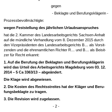
ge­gen
- Be­klag­te und Be­ru­fungskläge­rin -
Pro­zess­be­vollmäch­tig­te:
we­gen Fest­stel­lung des jähr­li­chen Ur­laubs­an­spru­ches
hat die 2. Kam­mer des Lan­des­ar­beits­ge­richts Sach­sen-An­halt
auf die münd­li­che Ver­hand­lung vom 8. De­zem­ber 2015 durch
den Vi­ze­präsi­den­ten des Lan­des­ar­beits­ge­richts B… als Vor­sit­
zen­den und die eh­ren­amt­li­chen Rich­ter R… und B… als Bei­sit­
zer für Recht er­kannt:
1. Auf die Be­ru­fung der Be­klag­ten und Be­ru­fungskläge­rin
wird das Ur­teil des Ar­beits­ge­richts Mag­de­burg vom 03. 12.
2014 – 5 Ca 3363/13 – ab­geändert.
Die Kla­ge wird ab­ge­wie­sen.
2. Die Kos­ten des Rechts­strei­tes hat der Kläger und Be­ru­
fungs­be­klag­te zu tra­gen.
3. Die Re­vi­si­on wird zu­ge­las­sen.
- 2 -