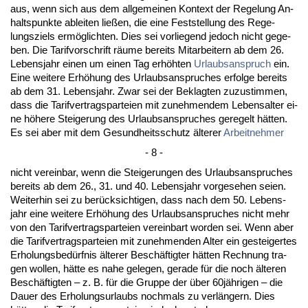
aus, wenn sich aus dem all­ge­mei­nen Kon­text der Re­ge­lung An­
halts­punk­te ab­lei­ten ließen, die ei­ne Fest­stel­lung des Re­ge­
lungs­ziels ermöglich­ten. Dies sei vor­lie­gend je­doch nicht ge­ge­
ben. Die Ta­rif­vor­schrift räume be­reits Mit­ar­bei­tern ab dem 26.
Le­bens­jahr ei­nen um ei­nen Tag erhöhten
Ur­laubs­an­spruch
ein.
Ei­ne wei­te­re Erhöhung des Ur­laubs­an­spru­ches er­fol­ge be­reits
ab dem 31. Le­bens­jahr. Zwar sei der Be­klag­ten zu­zu­stim­men,
dass die Ta­rif­ver­trags­par­tei­en mit zu­neh­men­dem Le­bens­al­ter ei­
ne höhe­re Stei­ge­rung des Ur­laubs­an­spru­ches ge­re­gelt hätten.
Es sei aber mit dem Ge­sund­heits­schutz älte­rer
Ar­beit­neh­mer
- 8 -
nicht ver­ein­bar, wenn die Stei­ge­run­gen des Ur­laubs­an­spru­ches
be­reits ab dem 26., 31. und 40. Le­bens­jahr vor­ge­se­hen sei­en.
Wei­ter­hin sei zu berück­sich­ti­gen, dass nach dem 50. Le­bens­
jahr ei­ne wei­te­re Erhöhung des Ur­laubs­an­spru­ches nicht mehr
von den Ta­rif­ver­trags­par­tei­en ver­ein­bart wor­den sei. Wenn aber
die Ta­rif­ver­trags­par­tei­en mit zu­neh­men­den Al­ter ein ge­stei­ger­tes
Er­ho­lungs­bedürf­nis älte­rer Beschäftig­ter hätten Rech­nung tra­
gen wol­len, hätte es na­he ge­le­gen, ge­ra­de für die noch älte­ren
Beschäftig­ten – z. B. für die Grup­pe der über 60jähri­gen – die
Dau­er des Er­ho­lungs­ur­laubs noch­mals zu verlängern. Dies