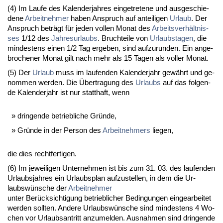
(4) Im Lau­fe des Ka­len­der­jah­res ein­ge­tre­te­ne und aus­ge­schie­
de­ne
Ar­beit­neh­mer
ha­ben An­spruch auf an­tei­li­gen
Ur­laub
. Der
An­spruch beträgt für je­den vol­len Mo­nat des
Ar­beits­verhält­nis­
ses
1/12 des
Jah­res­ur­laubs
. Bruch­tei­le von
Ur­laubs­ta­gen
, die
min­des­tens ei­nen 1/2 Tag er­ge­ben, sind auf­zu­run­den. Ein an­ge­
bro­che­ner Mo­nat gilt nach mehr als 15 Ta­gen als vol­ler Mo­nat.
(5) Der
Ur­laub
muss im lau­fen­den Ka­len­der­jahr gewährt und ge­
nom­men wer­den. Die Über­tra­gung des
Ur­laubs
auf das fol­gen­
de Ka­len­der­jahr ist nur statt­haft, wenn
drin­gen­de be­trieb­li­che Gründe,
Gründe in der Per­son des
Ar­beit­neh­mers
lie­gen,
die dies recht­fer­ti­gen.
(6) Im je­wei­li­gen Un­ter­neh­men ist bis zum 31. 03. des lau­fen­den
Ur­laubs­jah­res ein Ur­laubs­plan auf­zu­stel­len, in dem die Ur­
laubswünsche der
Ar­beit­neh­mer
un­ter Berück­sich­ti­gung be­trieb­li­cher Be­din­gun­gen ein­ge­ar­bei­tet
wer­den soll­ten. An­de­re Ur­laubswünsche sind min­des­tens 4 Wo­
chen vor Ur­laubs­an­tritt an­zu­mel­den. Aus­nah­men sind drin­gen­de