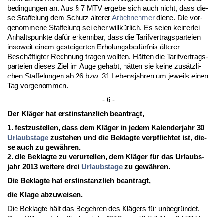
be­din­gun­gen an. Aus § 7 MTV er­ge­be sich auch nicht, dass die­
se Staf­fe­lung dem Schutz älte­rer
Ar­beit­neh­mer
die­ne. Die vor­
ge­nom­me­ne Staf­fe­lung sei eher willkürlich. Es sei­en kei­ner­lei
An­halts­punk­te dafür er­kenn­bar, dass die Ta­rif­ver­trags­par­tei­en
in­so­weit ei­nem ge­stei­ger­ten Er­ho­lungs­bedürf­nis älte­rer
Beschäftig­ter Rech­nung tra­gen woll­ten. Hätten die Ta­rif­ver­trags­
par­tei­en die­ses Ziel im Au­ge ge­habt, hätten sie kei­ne zusätz­li­
chen Staf­fe­lun­gen ab 26 bzw. 31 Le­bens­jah­ren um je­weils ei­nen
Tag vor­ge­nom­men.
- 6 -
Der Kläger hat erst­in­stanz­lich be­an­tragt,
1. fest­zu­stel­len, dass dem Kläger in je­dem Ka­len­der­jahr 30
Ur­laubs­ta­ge
zu­ste­hen und die Be­klag­te ver­pflich­tet ist, die­
se auch zu gewähren.
2. die Be­klag­te zu ver­ur­tei­len, dem Kläger für das Ur­laubs­
jahr 2013 wei­te­re drei
Ur­laubs­ta­ge
zu gewähren.
Die Be­klag­te hat erst­in­stanz­lich be­an­tragt,
die Kla­ge ab­zu­wei­sen.
Die Be­klag­te hält das Be­geh­ren des Klägers für un­be­gründet.