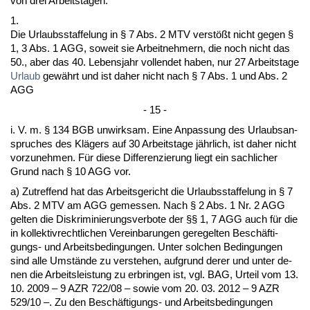
von drei Ar­beits­ta­gen.
1.
Die Ur­laubs­staf­fe­lung in § 7 Abs. 2 MTV verstößt nicht ge­gen §
1, 3 Abs. 1 AGG, so­weit sie Ar­beit­neh­mern, die noch nicht das
50., aber das 40. Le­bens­jahr voll­endet ha­ben, nur 27 Ar­beits­ta­ge
Ur­laub
gewährt und ist da­her nicht nach § 7 Abs. 1 und Abs. 2
AGG
- 15 -
i. V. m. § 134 BGB un­wirk­sam. Ei­ne An­pas­sung des Ur­laubs­an­
spru­ches des Klägers auf 30 Ar­beits­ta­ge jähr­lich, ist da­her nicht
vor­zu­neh­men. Für die­se Dif­fe­ren­zie­rung liegt ein sach­li­cher
Grund nach § 10 AGG vor.
a) Zu­tref­fend hat das Ar­beits­ge­richt die Ur­laubs­staf­fe­lung in § 7
Abs. 2 MTV am AGG ge­mes­sen. Nach § 2 Abs. 1 Nr. 2 AGG
gel­ten die Dis­kri­mi­nie­rungs­ver­bo­te der §§ 1, 7 AGG auch für die
in kol­lek­tiv­recht­li­chen Ver­ein­ba­run­gen ge­re­gel­ten Beschäfti­
gungs- und Ar­beits­be­din­gun­gen. Un­ter sol­chen Be­din­gun­gen
sind al­le Umstände zu ver­ste­hen, auf­grund de­rer und un­ter de­
nen die Ar­beits­leis­tung zu er­brin­gen ist, vgl. BAG, Ur­teil vom 13.
10. 2009 – 9 AZR 722/08 – so­wie vom 20. 03. 2012 – 9 AZR
529/10 –. Zu den Beschäfti­gungs- und Ar­beits­be­din­gun­gen