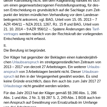
die­ser Klar­stel­lung nicht. Bei dem Kla­ge­an­trag han­delt es sich
um ei­nen ge­gen­warts­be­zo­ge­nen Fest­stel­lungs­an­trag, für des­
sen Ent­schei­dung es grundsätz­lich auf die Sach­la­ge zum Zeit­
punkt der letz­ten münd­li­chen Ver­hand­lung vor dem Lan­des­ar­
beits­ge­richt an­kommt, vgl. BAG, Ur­teil vom 15. 05. 2013 – 7
AZR 494/11 – NZA 2013, 1267, Rz. 15 ff und BAG, Ur­teil vom
21. 10. 2014 – 9 AZR 956/12 –. Späte­re Ände­run­gen des
Ta­rif­
ver­tra­ges
wer­den nämlich von der Rechts­kraft der vor­lie­gen­den
Ent­schei­dung nicht er­fasst.
II.
Die Be­ru­fung ist be­gründet.
Der Kläger hat ge­genüber der Be­klag­ten ei­nen ka­len­derjähr­li­
chen
Ur­laubs­an­spruch
im streit­ge­genständ­li­chen Zeit­raum von
2013 – 2017 von der­zeit 27 Ar­beits­ta­gen. Ein wei­te­rer
Ur­laubs­
an­spruch
von 3 Ar­beits­ta­gen be­steht nicht. Die­ser
Ur­laubs­an­
spruch
ist ihm in der Ver­gan­gen­heit gewährt wor­den. Es sind
kei­ne Gründe er­sicht­lich, dass ihm auch bis zum Jahr 2017 27
Ur­laubs­ta­ge
nicht gewährt wer­den würden.
Für das Jahr 2013 hat der Kläger gemäß §§ 280 Abs. 1, 286
Abs. 1 und Abs. 2 Nr. 3, §§ 287 S. 2, 249 Abs. 1 BGB auch kei­
nen An­spruch auf Gewährung von Er­satz­ur­laub im Um­fan­ge