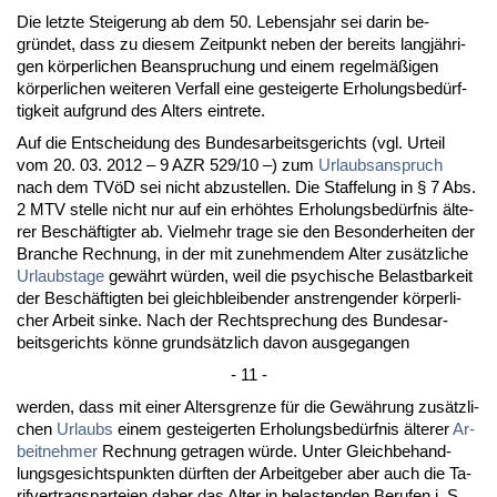
Die letz­te Stei­ge­rung ab dem 50. Le­bens­jahr sei dar­in be­
gründet, dass zu die­sem Zeit­punkt ne­ben der be­reits langjähri­
gen körper­li­chen Be­an­spru­chung und ei­nem re­gelmäßigen
körper­li­chen wei­te­ren Ver­fall ei­ne ge­stei­ger­te Er­ho­lungs­bedürf­
tig­keit auf­grund des Al­ters ein­tre­te.
Auf die Ent­schei­dung des Bun­des­ar­beits­ge­richts (vgl. Ur­teil
vom 20. 03. 2012 – 9 AZR 529/10 –) zum
Ur­laubs­an­spruch
nach dem TVöD sei nicht ab­zu­stel­len. Die Staf­fe­lung in § 7 Abs.
2 MTV stel­le nicht nur auf ein erhöhtes Er­ho­lungs­bedürf­nis älte­
rer Beschäftig­ter ab. Viel­mehr tra­ge sie den Be­son­der­hei­ten der
Bran­che Rech­nung, in der mit zu­neh­men­dem Al­ter zusätz­li­che
Ur­laubs­ta­ge
gewährt würden, weil die psy­chi­sche Be­last­bar­keit
der Beschäftig­ten bei gleich­blei­ben­der an­stren­gen­der körper­li­
cher Ar­beit sin­ke. Nach der Recht­spre­chung des Bun­des­ar­
beits­ge­richts könne grundsätz­lich da­von aus­ge­gan­gen
- 11 -
wer­den, dass mit ei­ner Al­ters­gren­ze für die Gewährung zusätz­li­
chen
Ur­laubs
ei­nem ge­stei­ger­ten Er­ho­lungs­bedürf­nis älte­rer
Ar­
beit­neh­mer
Rech­nung ge­tra­gen würde. Un­ter Gleich­be­hand­
lungs­ge­sichts­punk­ten dürf­ten der Ar­beit­ge­ber aber auch die Ta­
rif­ver­trags­par­tei­en da­her das Al­ter in be­las­ten­den Be­ru­fen i. S.