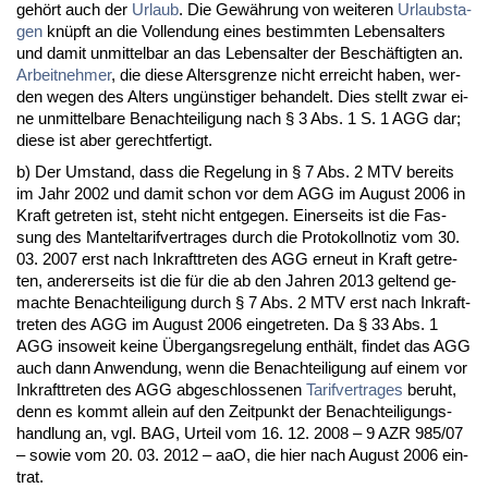
gehört auch der
Ur­laub
. Die Gewährung von wei­te­ren
Ur­laubs­ta­
gen
knüpft an die Voll­endung ei­nes be­stimm­ten Le­bens­al­ters
und da­mit un­mit­tel­bar an das Le­bens­al­ter der Beschäftig­ten an.
Ar­beit­neh­mer
, die die­se Al­ters­gren­ze nicht er­reicht ha­ben, wer­
den we­gen des Al­ters ungüns­ti­ger be­han­delt. Dies stellt zwar ei­
ne un­mit­tel­ba­re Be­nach­tei­li­gung nach § 3 Abs. 1 S. 1 AGG dar;
die­se ist aber ge­recht­fer­tigt.
b) Der Um­stand, dass die Re­ge­lung in § 7 Abs. 2 MTV be­reits
im Jahr 2002 und da­mit schon vor dem AGG im Au­gust 2006 in
Kraft ge­tre­ten ist, steht nicht ent­ge­gen. Ei­ner­seits ist die Fas­
sung des Man­tel­ta­rif­ver­tra­ges durch die Pro­to­koll­no­tiz vom 30.
03. 2007 erst nach In­kraft­tre­ten des AGG er­neut in Kraft ge­tre­
ten, an­de­rer­seits ist die für die ab den Jah­ren 2013 gel­tend ge­
mach­te Be­nach­tei­li­gung durch § 7 Abs. 2 MTV erst nach In­kraft­
tre­ten des AGG im Au­gust 2006 ein­ge­tre­ten. Da § 33 Abs. 1
AGG in­so­weit kei­ne Über­g­angs­re­ge­lung enthält, fin­det das AGG
auch dann An­wen­dung, wenn die Be­nach­tei­li­gung auf ei­nem vor
In­kraft­tre­ten des AGG ab­ge­schlos­se­nen
Ta­rif­ver­tra­ges
be­ruht,
denn es kommt al­lein auf den Zeit­punkt der Be­nach­tei­li­gungs­
hand­lung an, vgl. BAG, Ur­teil vom 16. 12. 2008 – 9 AZR 985/07
– so­wie vom 20. 03. 2012 – aaO, die hier nach Au­gust 2006 ein­
trat.