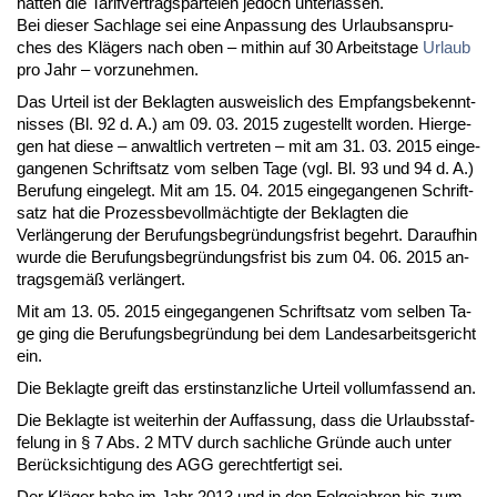
hätten die Ta­rif­ver­trags­par­tei­en je­doch un­ter­las­sen.
Bei die­ser Sach­la­ge sei ei­ne An­pas­sung des Ur­laubs­an­spru­
ches des Klägers nach oben – mit­hin auf 30 Ar­beits­ta­ge
Ur­laub
pro Jahr – vor­zu­neh­men.
Das Ur­teil ist der Be­klag­ten aus­weis­lich des Emp­fangs­be­kennt­
nis­ses (Bl. 92 d. A.) am 09. 03. 2015 zu­ge­stellt wor­den. Hier­ge­
gen hat die­se – an­walt­lich ver­tre­ten – mit am 31. 03. 2015 ein­ge­
gan­ge­nen Schrift­satz vom sel­ben Ta­ge (vgl. Bl. 93 und 94 d. A.)
Be­ru­fung ein­ge­legt. Mit am 15. 04. 2015 ein­ge­gan­ge­nen Schrift­
satz hat die Pro­zess­be­vollmäch­tig­te der Be­klag­ten die
Verlänge­rung der Be­ru­fungs­be­gründungs­frist be­gehrt. Dar­auf­hin
wur­de die Be­ru­fungs­be­gründungs­frist bis zum 04. 06. 2015 an­
trags­gemäß verlängert.
Mit am 13. 05. 2015 ein­ge­gan­ge­nen Schrift­satz vom sel­ben Ta­
ge ging die Be­ru­fungs­be­gründung bei dem Lan­des­ar­beits­ge­richt
ein.
Die Be­klag­te greift das erst­in­stanz­li­che Ur­teil voll­um­fas­send an.
Die Be­klag­te ist wei­ter­hin der Auf­fas­sung, dass die Ur­laubs­staf­
fe­lung in § 7 Abs. 2 MTV durch sach­li­che Gründe auch un­ter
Berück­sich­ti­gung des AGG ge­recht­fer­tigt sei.
Der Kläger ha­be im Jahr 2013 und in den Fol­ge­jah­ren bis zum