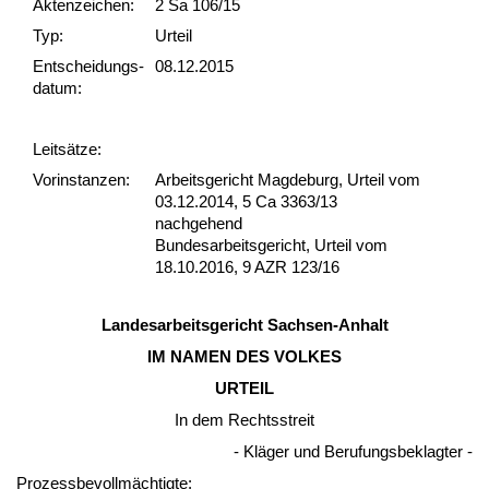
Akten­zeichen:
2 Sa 106/15
Typ:
Urteil
Ent­scheid­ungs­
08.12.2015
datum:
Leit­sätze:
Vor­ins­tan­zen:
Arbeitsgericht Magdeburg, Urteil vom
03.12.2014, 5 Ca 3363/13
nachgehend
Bundesarbeitsgericht, Urteil vom
18.10.2016, 9 AZR 123/16
Lan­des­ar­beits­ge­richt Sach­sen-An­halt
IM NA­MEN DES VOL­KES
UR­TEIL
In dem Rechts­streit
- Kläger und Be­ru­fungs­be­klag­ter -
Pro­zess­be­vollmäch­tig­te: