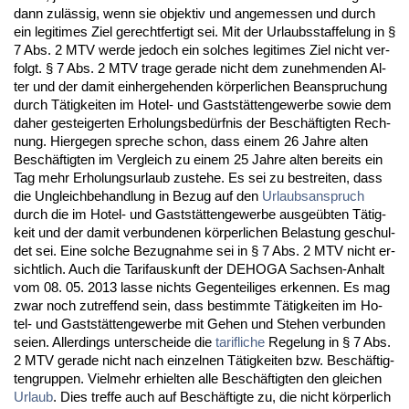
dann zulässig, wenn sie ob­jek­tiv und an­ge­mes­sen und durch
ein le­gi­ti­mes Ziel ge­recht­fer­tigt sei. Mit der Ur­laubs­staf­fe­lung in §
7 Abs. 2 MTV wer­de je­doch ein sol­ches le­gi­ti­mes Ziel nicht ver­
folgt. § 7 Abs. 2 MTV tra­ge ge­ra­de nicht dem zu­neh­men­den Al­
ter und der da­mit ein­her­ge­hen­den körper­li­chen Be­an­spru­chung
durch Tätig­kei­ten im Ho­tel- und Gaststätten­ge­wer­be so­wie dem
da­her ge­stei­ger­ten Er­ho­lungs­bedürf­nis der Beschäftig­ten Rech­
nung. Hier­ge­gen spre­che schon, dass ei­nem 26 Jah­re al­ten
Beschäftig­ten im Ver­gleich zu ei­nem 25 Jah­re al­ten be­reits ein
Tag mehr Er­ho­lungs­ur­laub zu­ste­he. Es sei zu be­strei­ten, dass
die Un­gleich­be­hand­lung in Be­zug auf den
Ur­laubs­an­spruch
durch die im Ho­tel- und Gaststätten­ge­wer­be aus­geübten Tätig­
keit und der da­mit ver­bun­de­nen körper­li­chen Be­las­tung ge­schul­
det sei. Ei­ne sol­che Be­zug­nah­me sei in § 7 Abs. 2 MTV nicht er­
sicht­lich. Auch die Ta­rif­aus­kunft der DE­HO­GA Sach­sen-An­halt
vom 08. 05. 2013 las­se nichts Ge­gen­tei­li­ges er­ken­nen. Es mag
zwar noch zu­tref­fend sein, dass be­stimm­te Tätig­kei­ten im Ho­
tel- und Gaststätten­ge­wer­be mit Ge­hen und Ste­hen ver­bun­den
sei­en. Al­ler­dings un­ter­schei­de die
ta­rif­li­che
Re­ge­lung in § 7 Abs.
2 MTV ge­ra­de nicht nach ein­zel­nen Tätig­kei­ten bzw. Beschäftig­
ten­grup­pen. Viel­mehr er­hiel­ten al­le Beschäftig­ten den glei­chen
Ur­laub
. Dies tref­fe auch auf Beschäftig­te zu, die nicht körper­lich