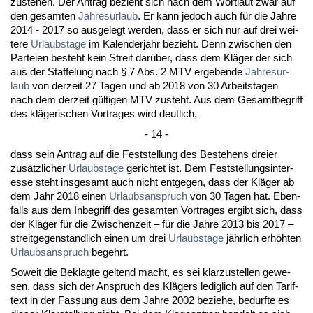
zu­ste­hen. Der An­trag be­zieht sich nach dem Wort­laut zwar auf
den ge­sam­ten
Jah­res­ur­laub
. Er kann je­doch auch für die Jah­re
2014 - 2017 so aus­ge­legt wer­den, dass er sich nur auf drei wei­
te­re
Ur­laubs­ta­ge
im Ka­len­der­jahr be­zieht. Denn zwi­schen den
Par­tei­en be­steht kein Streit darüber, dass dem Kläger der sich
aus der Staf­fe­lung nach § 7 Abs. 2 MTV er­ge­ben­de
Jah­res­ur­
laub
von der­zeit 27 Ta­gen und ab 2018 von 30 Ar­beits­ta­gen
nach dem der­zeit gülti­gen MTV zu­steht. Aus dem Ge­samt­be­griff
des kläge­ri­schen Vor­tra­ges wird deut­lich,
- 14 -
dass sein An­trag auf die Fest­stel­lung des Be­ste­hens drei­er
zusätz­li­cher
Ur­laubs­ta­ge
ge­rich­tet ist. Dem Fest­stel­lungs­in­ter­
es­se steht ins­ge­samt auch nicht ent­ge­gen, dass der Kläger ab
dem Jahr 2018 ei­nen
Ur­laubs­an­spruch
von 30 Ta­gen hat. Eben­
falls aus dem In­be­griff des ge­sam­ten Vor­tra­ges er­gibt sich, dass
der Kläger für die Zwi­schen­zeit – für die Jah­re 2013 bis 2017 –
streit­ge­genständ­lich ei­nen um drei
Ur­laubs­ta­ge
jähr­lich erhöhten
Ur­laubs­an­spruch
be­gehrt.
So­weit die Be­klag­te gel­tend macht, es sei klar­zu­stel­len ge­we­
sen, dass sich der An­spruch des Klägers le­dig­lich auf den Ta­rif­
text in der Fas­sung aus dem Jah­re 2002 be­zie­he, be­durf­te es