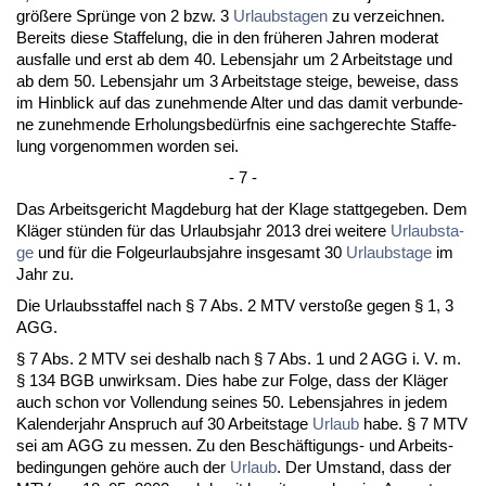
größere Sprünge von 2 bzw. 3
Ur­laubs­ta­gen
zu ver­zeich­nen.
Be­reits die­se Staf­fe­lung, die in den frühe­ren Jah­ren mo­de­rat
aus­fal­le und erst ab dem 40. Le­bens­jahr um 2 Ar­beits­ta­ge und
ab dem 50. Le­bens­jahr um 3 Ar­beits­ta­ge stei­ge, be­wei­se, dass
im Hin­blick auf das zu­neh­men­de Al­ter und das da­mit ver­bun­de­
ne zu­neh­men­de Er­ho­lungs­bedürf­nis ei­ne sach­ge­rech­te Staf­fe­
lung vor­ge­nom­men wor­den sei.
- 7 -
Das Ar­beits­ge­richt Mag­de­burg hat der Kla­ge statt­ge­ge­ben. Dem
Kläger stünden für das Ur­laubs­jahr 2013 drei wei­te­re
Ur­laubs­ta­
ge
und für die Fol­ge­ur­laubs­jah­re ins­ge­samt 30
Ur­laubs­ta­ge
im
Jahr zu.
Die Ur­laubs­staf­fel nach § 7 Abs. 2 MTV ver­s­toße ge­gen § 1, 3
AGG.
§ 7 Abs. 2 MTV sei des­halb nach § 7 Abs. 1 und 2 AGG i. V. m.
§ 134 BGB un­wirk­sam. Dies ha­be zur Fol­ge, dass der Kläger
auch schon vor Voll­endung sei­nes 50. Le­bens­jah­res in je­dem
Ka­len­der­jahr An­spruch auf 30 Ar­beits­ta­ge
Ur­laub
ha­be. § 7 MTV
sei am AGG zu mes­sen. Zu den Beschäfti­gungs- und Ar­beits­
be­din­gun­gen gehöre auch der
Ur­laub
. Der Um­stand, dass der