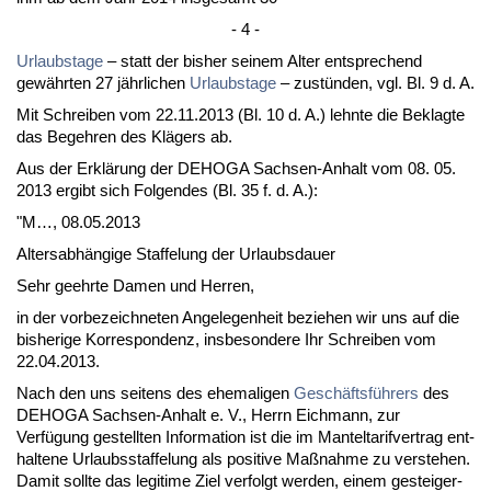
- 4 -
Ur­laubs­ta­ge
– statt der bis­her sei­nem Al­ter ent­spre­chend
gewähr­ten 27 jähr­li­chen
Ur­laubs­ta­ge
– zustünden, vgl. Bl. 9 d. A.
Mit Schrei­ben vom 22.11.2013 (Bl. 10 d. A.) lehn­te die Be­klag­te
das Be­geh­ren des Klägers ab.
Aus der Erklärung der DE­HO­GA Sach­sen-An­halt vom 08. 05.
2013 er­gibt sich Fol­gen­des (Bl. 35 f. d. A.):
"M…, 08.05.2013
Al­ters­abhängi­ge Staf­fe­lung der Ur­laubs­dau­er
Sehr ge­ehr­te Da­men und Her­ren,
in der vor­be­zeich­ne­ten An­ge­le­gen­heit be­zie­hen wir uns auf die
bis­he­ri­ge Kor­re­spon­denz, ins­be­son­de­re Ihr Schrei­ben vom
22.04.2013.
Nach den uns sei­tens des ehe­ma­li­gen
Geschäftsführers
des
DE­HO­GA Sach­sen-An­halt e. V., Herrn Eich­mann, zur
Verfügung ge­stell­ten In­for­ma­ti­on ist die im Man­tel­ta­rif­ver­trag ent­
hal­te­ne Ur­laubs­staf­fe­lung als po­si­ti­ve Maßnah­me zu ver­ste­hen.
Da­mit soll­te das le­gi­ti­me Ziel ver­folgt wer­den, ei­nem ge­stei­ger­