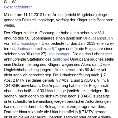
C… W…
Geschäftsführer
"
Mit der am 11.12.2013 beim Ar­beits­ge­richt Mag­de­burg ein­ge­
gan­ge­nen Fest­stel­lungs­kla­ge, ver­folgt der Kläger sein Be­geh­ren
wei­ter.
Der Kläger ist der Auf­fas­sung, er ha­be auch schon vor Voll­
endung des 50. Le­bens­jah­res ei­nen jähr­li­chen
Ur­laubs­an­spruch
von 30
Ur­laubs­ta­gen
. Dies be­deu­te für das Jahr 2013 ei­nen wei­
te­ren
Ur­laubs­an­spruch
von 3 Ta­gen und für die Fol­ge­jah­re ei­nen
sol­chen von 30 (statt 27)
Ur­laubs­ta­gen
. Die an das Le­bens­al­ter
an­knüpfen­de Staf­fe­lung des
ta­rif­li­chen
Ur­laubs­an­spru­ches stel­le
ei­ne Dis­kri­mi­nie­rung des Klägers we­gen des Al­ters dar. Die­se
Un­gleich­be­hand­lung jünge­rer
Ar­beit­neh­mer
als 50 Jah­re sei
nicht sach­lich ge­recht­fer­tigt. Die Ur­laubs­staf­fe­lung nach § 7
Abs. 2 MTV sei da­her gemäß § 7 Abs. 1 und 2 AGG i. V. m. §
134 BGB un­wirk­sam. Die An­pas­sung ha­be in der Fol­ge nach
oben – das heißt auf 30
Ur­laubs­ta­ge
jähr­lich – zu er­fol­gen. Tat­
sa­chen, nach de­nen es sich um ei­ne nach § 8 AGG zulässi­ge
un­ter­schied­li­che Be­hand­lung we­gen be­ruf­li­cher An­for­de­run­gen
hand­le, sei­en durch die Be­klag­te nicht vor­ge­tra­gen wor­den.
Darüber hin­aus knüpfe die Ur­laubs­staf­fel in § 7 MTV ge­ra­de
nicht an die Art der aus­zuüben­den Tätig­keit oder de­ren Ar­beits­