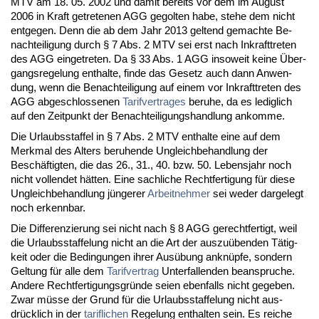
MTV am 18. 05. 2002 und da­mit be­reits vor dem im Au­gust
2006 in Kraft ge­tre­te­nen AGG ge­gol­ten ha­be, ste­he dem nicht
ent­ge­gen. Denn die ab dem Jahr 2013 gel­tend ge­mach­te Be­
nach­tei­li­gung durch § 7 Abs. 2 MTV sei erst nach In­kraft­tre­ten
des AGG ein­ge­tre­ten. Da § 33 Abs. 1 AGG in­so­weit kei­ne Über­
g­angs­re­ge­lung ent­hal­te, fin­de das Ge­setz auch dann An­wen­
dung, wenn die Be­nach­tei­li­gung auf ei­nem vor In­kraft­tre­ten des
AGG ab­ge­schlos­se­nen
Ta­rif­ver­tra­ges
be­ru­he, da es le­dig­lich
auf den Zeit­punkt der Be­nach­tei­li­gungs­hand­lung an­kom­me.
Die Ur­laubs­staf­fel in § 7 Abs. 2 MTV ent­hal­te ei­ne auf dem
Merk­mal des Al­ters be­ru­hen­de Un­gleich­be­hand­lung der
Beschäftig­ten, die das 26., 31., 40. bzw. 50. Le­bens­jahr noch
nicht voll­endet hätten. Ei­ne sach­li­che Recht­fer­ti­gung für die­se
Un­gleich­be­hand­lung jünge­rer
Ar­beit­neh­mer
sei we­der dar­ge­legt
noch er­kenn­bar.
Die Dif­fe­ren­zie­rung sei nicht nach § 8 AGG ge­recht­fer­tigt, weil
die Ur­laubs­staf­fe­lung nicht an die Art der aus­zuüben­den Tätig­
keit oder die Be­din­gun­gen ih­rer Ausübung an­knüpfe, son­dern
Gel­tung für al­le dem
Ta­rif­ver­trag
Un­ter­fal­len­den be­an­spru­che.
An­de­re Recht­fer­ti­gungs­gründe sei­en eben­falls nicht ge­ge­ben.
Zwar müsse der Grund für die Ur­laubs­staf­fe­lung nicht aus­
drück­lich in der
ta­rif­li­chen
Re­ge­lung ent­hal­ten sein. Es rei­che