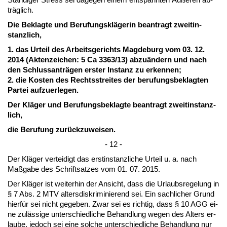
träglich.
Die Be­klag­te und Be­ru­fungskläge­rin be­an­tragt zweit­in­
stanz­lich,
1. das Ur­teil des Ar­beits­ge­richts Mag­de­burg vom 03. 12.
2014 (Ak­ten­zei­chen: 5 Ca 3363/13) ab­zuändern und nach
den Schluss­anträgen ers­ter In­stanz zu er­ken­nen;
2. die Kos­ten des Rechts­strei­tes der be­ru­fungs­be­klag­ten
Par­tei auf­zu­er­le­gen.
Der Kläger und Be­ru­fungs­be­klag­te be­an­tragt zweit­in­stanz­
lich,
die Be­ru­fung zurück­zu­wei­sen.
- 12 -
Der Kläger ver­tei­digt das erst­in­stanz­li­che Ur­teil u. a. nach
Maßga­be des Schrift­sat­zes vom 01. 07. 2015.
Der Kläger ist wei­ter­hin der An­sicht, dass die Ur­laubs­re­ge­lung in
§ 7 Abs. 2 MTV al­ters­dis­kri­mi­nie­rend sei. Ein sach­li­cher Grund
hierfür sei nicht ge­ge­ben. Zwar sei es rich­tig, dass § 10 AGG ei­
ne zulässi­ge un­ter­schied­li­che Be­hand­lung we­gen des Al­ters er­
lau­be, je­doch sei ei­ne sol­che un­ter­schied­li­che Be­hand­lung nur