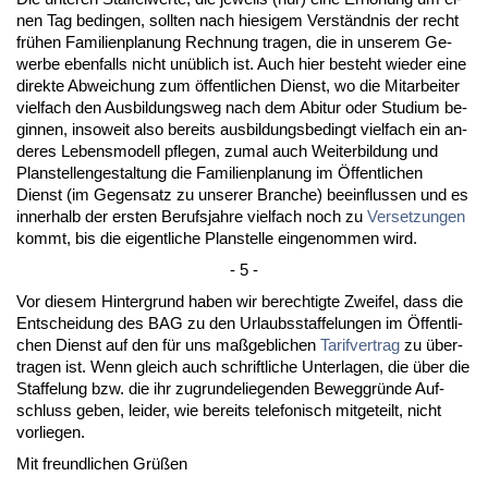
nen Tag be­din­gen, soll­ten nach hie­si­gem Verständ­nis der recht
frühen Fa­mi­li­en­pla­nung Rech­nung tra­gen, die in un­se­rem Ge­
wer­be eben­falls nicht unüblich ist. Auch hier be­steht wie­der ei­ne
di­rek­te Ab­wei­chung zum öffent­li­chen Dienst, wo die Mit­ar­bei­ter
viel­fach den Aus­bil­dungs­weg nach dem Ab­itur oder Stu­di­um be­
gin­nen, in­so­weit al­so be­reits aus­bil­dungs­be­dingt viel­fach ein an­
de­res Le­bens­mo­dell pfle­gen, zu­mal auch Wei­ter­bil­dung und
Plan­stel­len­ge­stal­tung die Fa­mi­li­en­pla­nung im Öffent­li­chen
Dienst (im Ge­gen­satz zu un­se­rer Bran­che) be­ein­flus­sen und es
in­ner­halb der ers­ten Be­rufs­jah­re viel­fach noch zu
Ver­set­zun­gen
kommt, bis die ei­gent­li­che Plan­stel­le ein­ge­nom­men wird.
- 5 -
Vor die­sem Hin­ter­grund ha­ben wir be­rech­tig­te Zwei­fel, dass die
Ent­schei­dung des BAG zu den Ur­laubs­staf­fe­lun­gen im Öffent­li­
chen Dienst auf den für uns maßgeb­li­chen
Ta­rif­ver­trag
zu über­
tra­gen ist. Wenn gleich auch schrift­li­che Un­ter­la­gen, die über die
Staf­fe­lung bzw. die ihr zu­grun­de­lie­gen­den Be­weg­gründe Auf­
schluss ge­ben, lei­der, wie be­reits te­le­fo­nisch mit­ge­teilt, nicht
vor­lie­gen.
Mit freund­li­chen Grüßen