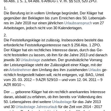
66 Abs. 1 S. 1, 64 Abs. 6 ArbGG i. V. m. §§ 519, 520 ZPO.
1.
Die Be­ru­fung ist in vol­lem Um­fan­ge be­gründet. Der Kläger hat
ge­genüber der Be­klag­ten bis zum Er­rei­chen des 50. Le­bens­jah­
res im Jahr 2018 nur ei­nen jähr­li­chen
Ur­laubs­an­spruch
von 27
Ar­beits­ta­gen, je­doch nicht von 30 Ka­len­der­ta­gen.
2.
Die Fest­stel­lungs­kla­ge ist zulässig. Ins­be­son­de­re be­steht das
er­for­der­li­che Fest­stel­lungs­in­ter­es­se nach § 256 Abs. 1 ZPO.
Der Kläger hat ein recht­li­ches In­ter­es­se dar­an, durch das Ge­
richt fest­stel­len zu las­sen, ob ihm für die Jah­re 2013 und da­nach
je­weils 30
Ur­laubs­ta­ge
zu­ste­hen. Der grundsätz­li­che Vor­rang
der Leis­tungs­kla­ge steht der Zulässig­keit ei­ner Kla­ge, mit der
ein
Ar­beit­neh­mer
den Um­fang des ihm zu­ste­hen­den
Ur­laubs
ge­
richt­lich fest­ge­stellt ha­ben will, nicht ent­ge­gen, vgl. BAG, Ur­teil
vom 20. 03. 2012 – 9 AZR 529/10 – und vom 12. 04. 2011 – 9
AZR 80/10 –.
Der … ge­bo­re­ne Kläger hat ein recht­lich an­er­kann­tes In­ter­es­se
dar­an, als­bald zu er­fah­ren, ob ihm be­reits vor Voll­endung des
50. Le­bens­jah­res drei wei­te­re
Ur­laubs­ta­ge
für das Jahr 2013
und 30
Ur­laubs­ta­ge
Jah­res­ur­laub
für die Zeit von 2014 - 2017