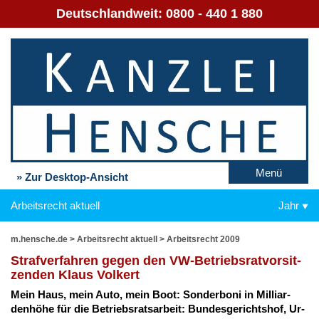
Deutschlandweit:
0800 - 440 1 880
Menü
» Zur Desktop-Ansicht
Arbeitsrecht aktuell
Jahr
m.hensche.de
>
Arbeitsrecht aktuell
>
Arbeitsrecht 2009
Straf­ver­fah­ren ge­gen den VW-Be­triebs­rat­vor­sit­
zen­den Klaus Vol­kert
Mein Haus, mein Au­to, mein Boot: Son­der­bo­ni in Mil­li­ar­
den­hö­he für die Be­triebs­rats­ar­beit: Bun­des­ge­richts­hof, Ur­