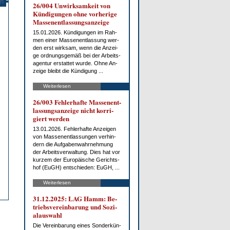
n
26/004 Un­wirk­sam­keit von
Kün­di­gun­gen oh­ne vor­he­ri­ge
Mas­sen­ent­las­sungs­an­zei­ge
15.01.2026. Kün­di­gun­gen im Rah­
men ei­ner Mas­sen­ent­las­sung wer­
den erst wirk­sam, wenn die An­zei­
ge ord­nungs­ge­mäß bei der Ar­beits­
agen­tur er­stat­tet wur­de. Oh­ne An­
zei­ge bleibt die Kün­di­gung ...
Weiterlesen
26/003 Feh­ler­haf­te Mas­sen­ent­
las­sungs­an­zei­ge nicht kor­ri­
giert wer­den
13.01.2026. Feh­ler­haf­te An­zei­gen
von Mas­sen­ent­las­sun­gen ver­hin­
dern die Auf­ga­ben­wahr­neh­mung
der Ar­beits­ver­wal­tung. Dies hat vor
kur­zem der Eu­ro­päi­sche Ge­richts­
hof (EuGH) ent­schie­den: EuGH, ...
Weiterlesen
31.12.2025: LAG Hamm: Be­
triebs­ver­ein­ba­rung und So­zi­
al­aus­wahl
Die Ver­ein­ba­rung ei­nes Son­der­kün­