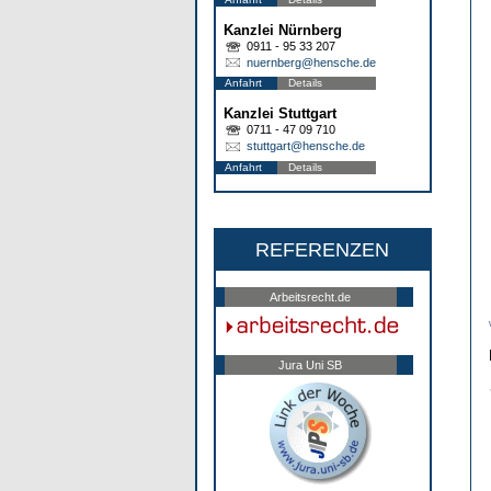
Kanzlei Nürnberg
0911 - 95 33 207
nuernberg@hensche.de
Anfahrt
Details
Kanzlei Stuttgart
0711 - 47 09 710
stuttgart@hensche.de
Anfahrt
Details
REFERENZEN
Arbeitsrecht.de
Jura Uni SB