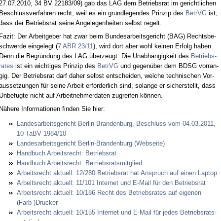
27.07.2010, 34 BV 22183/09) gab das LAG dem Be­triebs­rat im ge­richt­li­chen
Be­schluss­ver­fah­ren recht, weil es ein grund­le­gen­des Prin­zip des
Be­trVG
ist,
dass der Be­triebs­rat sei­ne An­ge­le­gen­hei­ten selbst re­gelt.
Fa­zit: Der Ar­beit­ge­ber hat zwar beim Bun­des­ar­beits­ge­richt (BAG) Rechts­be­
schwer­de ein­ge­legt (
7 ABR 23/11
), wird dort aber wohl kei­nen Er­folg ha­ben.
Denn die Be­grün­dung des LAG über­zeugt: Die Un­ab­hän­gig­keit des
Be­triebs­
ra­tes
ist ein wich­ti­ges Prin­zip des
Be­trVG
und ge­gen­über dem BDSG vor­ran­
gig. Der Be­triebs­rat darf da­her selbst ent­schei­den, wel­che tech­ni­schen Vor­
aus­set­zun­gen für sei­ne Ar­beit er­for­der­lich sind, so­lan­ge er si­cher­stellt, dass
Un­be­fug­te nicht auf Ar­beit­neh­mer­da­ten zu­grei­fen kön­nen.
Nä­he­re In­for­ma­tio­nen fin­den Sie hier:
Lan­des­ar­beits­ge­richt Ber­lin-Bran­den­burg, Be­schluss vom 04.03.2011,
10 TaBV 1984/10
Lan­des­ar­beits­ge­richt Ber­lin-Bran­den­burg (Web­sei­te)
Hand­buch Ar­beits­recht: Be­triebs­rat
Hand­buch Ar­beits­recht: Be­triebs­rats­mit­glied
Ar­beits­recht ak­tu­ell: 12/280 Be­triebs­rat hat An­spruch auf ei­nen Lap­top
Ar­beits­recht ak­tu­ell: 11/101 In­ter­net und E-Mail für den Be­triebs­rat
Ar­beits­recht ak­tu­ell: 10/186 Recht des Be­triebs­ra­tes auf ei­ge­nen
(Farb-)Dru­cker
Ar­beits­recht ak­tu­ell: 10/155 In­ter­net und E-Mail für je­des Be­triebs­rats­