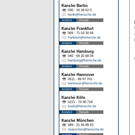
Kanzlei Berlin
030 - 26 39 62 0
berlin@hensche.de
Anfahrt
Details
Kanzlei Frankfurt
069 - 71 03 30 04
frankfurt@hensche.de
Anfahrt
Details
Kanzlei Hamburg
040 - 69 20 68 04
hamburg@hensche.de
Anfahrt
Details
Kanzlei Hannover
0511 - 89 97 701
hannover@hensche.de
Anfahrt
Details
Kanzlei Köln
0221 - 70 90 718
koeln@hensche.de
Anfahrt
Details
Kanzlei München
089 - 21 56 88 63
muenchen@hensche.de
Anfahrt
Details