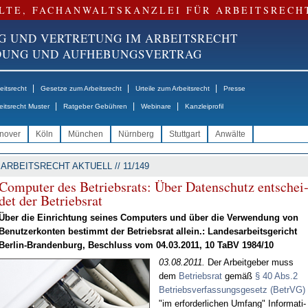
LTE, FACHANWALTSKANZLEI FÜR ARBEITSRECH
G UND VERTRETUNG IM ARBEITSRECHT
NDUNG UND AUFHEBUNGSVERTRAG
|
|
|
itsrecht
Gesetze zum Arbeitsrecht
Urteile zum Arbeitsrecht
Presse
|
|
|
eitsrecht Muster
Ratgeber Gebühren
Webinare
Kanzleiprofil
nover
Köln
München
Nürnberg
Stuttgart
Anwälte
ARBEITSRECHT AKTUELL // 11/149
Com­pu­ter des Be­triebs­rats: Über Da­ten­schutz ent­schei
det der Be­triebs­rat
Über die Ein­rich­tung sei­nes Com­pu­ters und über die Ver­wen­dung von
Be­nut­zer­kon­ten be­stimmt der Be­triebs­rat al­lein.: Lan­des­ar­beits­ge­richt
Ber­lin-Bran­den­burg, Be­schluss vom 04.03.2011, 10 TaBV 1984/10
03.08.2011.
Der Ar­beit­ge­ber muss
dem
Be­triebs­rat
ge­mäß
§ 40 Abs.2
Be­triebs­ver­fas­sungs­ge­setz (Be­trVG)
"im er­for­der­li­chen Um­fang" In­for­ma­ti­