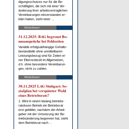
di­gungs­schut­zes nur für die Be­
schäf­tig­ten, die sich mit ei­ner Ver­
än­de­rung ih­rer ar­beits­ver­trag­li­chen
Ver­ein­ba­run­gen ein­ver­stan­den er­
klärt ha­ben, steht ei­ner ...
Weiterlesen
31.12.2025: BAG be­grenzt Bo­
nus­an­sprü­che bei Fehl­zei­ten
Va­ria­ble er­folgs­ab­hän­gi­ge Ge­halts­
be­stand­tei­le oh­ne un­mit­tel­ba­ren
Leis­tungs­be­zug sind für Zei­ten ei­
ner El­tern­zeit­zeit im All­ge­mei­nen,
d.h. oh­ne be­son­de­re Ver­ein­ba­run­
gen, nicht zu zah­len.
Weiterlesen
30.11.2025 LAG Stutt­gart: So­
zi­al­plan bei ver­spä­te­ter Wahl
ei­nes Be­triebs­rats?
1. Wird in ei­nem bis­lang be­triebs­
rats­lo­sen Be­trieb ein Be­triebs­rat
erst ge­bil­det, nach­dem der Ar­beit­
ge­ber mit der Um­set­zung der Be­
trieb­s­än­de­rung be­gon­nen hat, steht
dem Be­triebs­rat nach ...