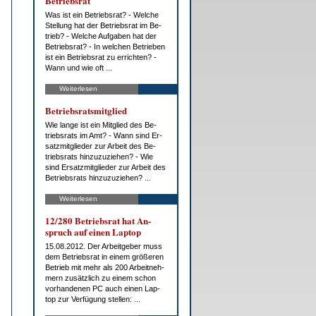
Be­triebs­rat
Was ist ein Be­triebs­rat? - Wel­che
Stel­lung hat der Be­triebs­rat im Be­
trieb? - Wel­che Auf­ga­ben hat der
Be­triebs­rat? - In wel­chen Be­trie­ben
ist ein Be­triebs­rat zu er­rich­ten? -
Wann und wie oft ...
Weiterlesen
Be­triebs­rats­mit­glied
Wie lan­ge ist ein Mit­glied des Be­
triebs­rats im Amt? - Wann sind Er­
satz­mit­glie­der zur Ar­beit des Be­
triebs­rats hin­zu­zu­zie­hen? - Wie
sind Er­satz­mit­glie­der zur Ar­beit des
Be­triebs­rats hin­zu­zu­zie­hen? ...
Weiterlesen
12/280 Be­triebs­rat hat An­
spruch auf ei­nen Lap­top
15.08.2012. Der Ar­beit­ge­ber muss
dem Be­triebs­rat in ei­nem grö­ße­ren
Be­trieb mit mehr als 200 Ar­beit­neh­
mern zu­sätz­lich zu ei­nem schon
vor­han­de­nen PC auch ei­nen Lap­
top zur Ver­fü­gung stel­len: ...