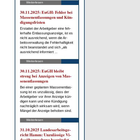
Weiterlesen
30.11.2025: EuGH: Feh­ler bei
Mas­sen­ent­las­sun­gen und Kün­
di­gungs­fris­ten
Er­stat­tet der Ar­beit­ge­ber ei­ne feh­
ler­haf­te Ent­las­sungs­an­zei­ge, ist es
nicht aus­rei­chend, wenn die Ar­
beits­ver­wal­tung die Feh­ler­haf­tig­keit
nicht be­an­stan­det und sich „als
aus­rei­chend in­for­miert ...
Weiterlesen
30.11.2025: EuGH bleibt
streng bei An­zei­gen von Mas­
sen­ent­las­sun­gen
Bei ei­ner ge­plan­ten Mas­sen­ent­las­
sung ist es un­zu­läs­sig, dass der
Ar­beit­ge­ber vor ih­rer An­zei­ge kün­
di­gen kann und ei­ne Kün­di­gung
nach­träg­lich wirk­sam wird, wenn
Män­gel der An­zei­ge be­ho­ben sind.
Weiterlesen
31.10.2025 Lan­des­ar­beits­ge­
richt Hamm: Un­zu­läs­si­ge Vi­
deo­über­wa­chung be­grün­det ...