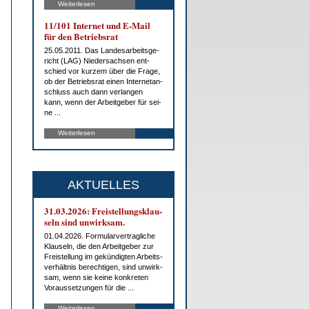
Weiterlesen
11/101 In­ter­net und E-Mail
für den Be­triebs­rat
25.05.2011. Das Lan­des­ar­beits­ge­
richt (LAG) Nie­der­sach­sen ent­
schied vor kur­zem über die Fra­ge,
ob der Be­triebs­rat ei­nen In­ter­net­an­
schluss auch dann ver­lan­gen
kann, wenn der Ar­beit­ge­ber für sei­
ne ...
Weiterlesen
AKTUELLES
31.03.2026: Frei­stel­lungs­klau­
seln sind un­wirk­sam.
01.04.2026. For­mu­lar­ver­trag­li­che
Klau­seln, die den Ar­beit­ge­ber zur
Frei­stel­lung im ge­kün­dig­ten Ar­beits­
ver­hält­nis be­rech­ti­gen, sind un­wirk­
sam, wenn sie kei­ne kon­kre­ten
Vor­aus­set­zun­gen für die ...
Weiterlesen