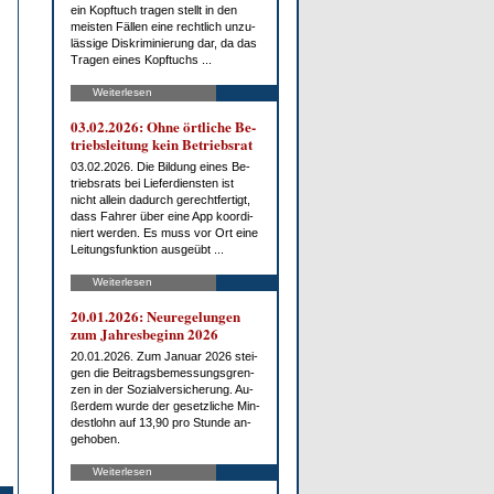
ein Kopf­tuch tra­gen stellt in den
meis­ten Fäl­len ei­ne recht­lich un­zu­
läs­si­ge Dis­kri­mi­nie­rung dar, da das
Tra­gen ei­nes Kopf­tuchs ...
Weiterlesen
03.02.2026: Oh­ne ört­li­che Be­
triebs­lei­tung kein Be­triebs­rat
03.02.2026. Die Bil­dung ei­nes Be­
triebs­rats bei Lie­fer­diens­ten ist
nicht al­lein da­durch ge­recht­fer­tigt,
dass Fah­rer über ei­ne App ko­or­di­
niert wer­den. Es muss vor Ort ei­ne
Lei­tungs­funk­ti­on aus­ge­übt ...
Weiterlesen
20.01.2026: Neu­re­ge­lun­gen
zum Jah­res­be­ginn 2026
20.01.2026. Zum Ja­nu­ar 2026 stei­
gen die Bei­trags­be­mes­sungs­gren­
zen in der So­zi­al­ver­si­che­rung. Au­
ßer­dem wur­de der ge­setz­li­che Min­
dest­lohn auf 13,90 pro St­un­de an­
ge­ho­ben.
Weiterlesen