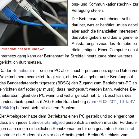
ons- und Kom­mu­ni­ka­ti­ons­tech­nik zur
Ver­fü­gung stel­len.
Der Be­triebs­rat ent­schei­det selbst
dar­über, was er be­nö­tigt, muss da­bei
aber auch die fi­nan­zi­el­len In­ter­es­sen
des Ar­beit­ge­bers und das all­ge­mei­ne
Aus­stat­tungs­ni­veau des Be­triebs be­
Be­triebs­rä­te ans Netz: Aber wie?
rück­sich­ti­gen. Ei­nen Com­pu­ter nebst
In­ter­net­zu­gang kann der Be­triebs­rat im Streit­fall heut­zu­ta­ge oh­ne wei­te­res
ge­richt­lich durch­set­zen.
Da der
Be­triebs­rat
mit sei­nem PC aber - auch - per­so­nen­be­zo­ge­ne Da­ten von
Ar­beit­neh­mern be­ar­bei­tet, fragt sich, ob der Ar­beit­ge­ber un­ter Be­ru­fung auf
das Bun­des­da­ten­schutz­ge­setz (BDSG) den Zu­gang zum Be­triebs­rats-PC so
ein­rich­ten darf (oder gar muss), dass nach­ge­prüft wer­den kann, wel­ches Be­
triebs­rats­mit­glied den PC wann und wo­für ge­nutzt hat. Ein Be­schluss des
Lan­des­ar­beits­ge­richts (LAG) Ber­lin-Bran­den­burg (
vom 04.03.2011, 10 TaBV
1984/10
) be­fasst sich mit die­sem Pro­blem.
Der Ar­beit­ge­ber hat­te dem Be­triebs­rat ei­nen PC ge­stellt und so ein­ge­rich­tet,
dass sich je­des
Be­triebs­rats­mit­glied
per­sön­lich an­mel­den muss­te. For­de­run­
gen nach ei­nem ein­heit­li­chen Be­nut­zer­na­men für den ge­sam­ten
Be­triebs­rat
lehn­te er ab. An­ders als zu­vor das Ar­beits­ge­richt Ber­lin (Be­schluss vom