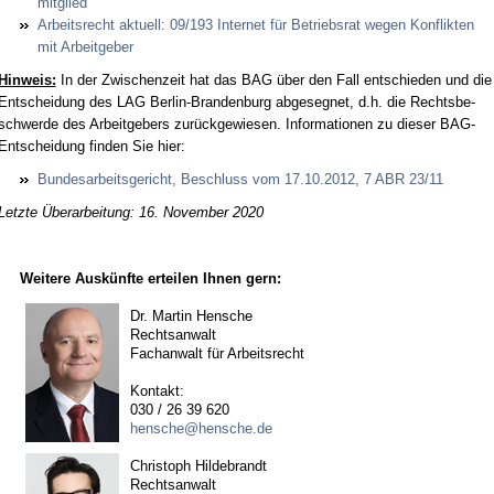
mit­glied
Ar­beits­recht ak­tu­ell: 09/193 In­ter­net für Be­triebs­rat we­gen Kon­flik­ten
mit Ar­beit­ge­ber
Hin­weis:
In der Zwi­schen­zeit hat das BAG über den Fall ent­schie­den und die
Ent­schei­dung des LAG Ber­lin-Bran­den­burg ab­ge­seg­net, d.h. die Rechts­be­
schwer­de des Ar­beit­ge­bers zu­rück­ge­wie­sen. In­for­ma­tio­nen zu die­ser BAG-
Ent­schei­dung fin­den Sie hier:
Bun­des­ar­beits­ge­richt, Be­schluss vom 17.10.2012, 7 ABR 23/11
Letzte Überarbeitung: 16. November 2020
Weitere Auskünfte erteilen Ihnen gern:
Dr. Martin Hensche
Rechtsanwalt
Fachanwalt für Arbeitsrecht
Kontakt:
030 / 26 39 620
hensche@hensche.de
Christoph Hildebrandt
Rechtsanwalt