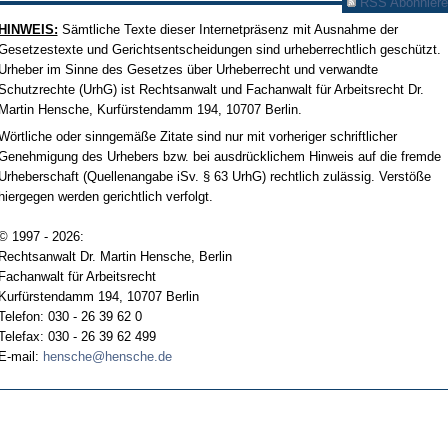
RSS Abonniere
HINWEIS:
Sämtliche Texte dieser Internetpräsenz mit Ausnahme der
Gesetzestexte und Gerichtsentscheidungen sind urheberrechtlich geschützt.
Urheber im Sinne des Gesetzes über Urheberrecht und verwandte
Schutzrechte (UrhG) ist Rechtsanwalt und Fachanwalt für Arbeitsrecht Dr.
Martin Hensche, Kurfürstendamm 194, 10707 Berlin.
Wörtliche oder sinngemäße Zitate sind nur mit vorheriger schriftlicher
Genehmigung des Urhebers bzw. bei ausdrücklichem Hinweis auf die fremde
Urheberschaft (Quellenangabe iSv. § 63 UrhG) rechtlich zulässig. Verstöße
hiergegen werden gerichtlich verfolgt.
© 1997 - 2026:
Rechtsanwalt Dr. Martin Hensche, Berlin
Fachanwalt für Arbeitsrecht
Kurfürstendamm 194, 10707 Berlin
Telefon: 030 - 26 39 62 0
Telefax: 030 - 26 39 62 499
E-mail:
hensche@hensche.de