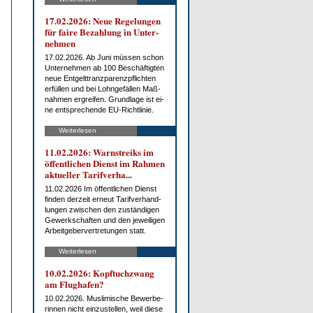
17.02.2026: Neue Re­ge­lun­gen
für fai­re Be­zah­lung in Un­ter­
neh­men
17.02.2026. Ab Ju­ni müs­sen schon
Un­ter­neh­men ab 100 Be­schäf­tig­ten
neue Ent­gelt­tranz­pa­renz­pflich­ten
er­fül­len und bei Lohn­ge­fäl­len Maß­
nah­men er­grei­fen. Grund­la­ge ist ei­
ne ent­spre­chen­de EU-Richt­li­nie.
Weiterlesen
11.02.2026: Warn­streiks im
öf­fent­li­chen Dienst im Rah­men
ak­tu­el­ler Ta­rif­ver­ha...
11.02.2026 Im öf­fent­li­chen Dienst
fin­den der­zeit er­neut Ta­rif­ver­hand­
lun­gen zwi­schen den zu­stän­di­gen
Ge­werk­schaf­ten und den je­wei­li­gen
Ar­beit­ge­ber­ver­tre­tun­gen statt.
Weiterlesen
10.02.2026: Kopf­tuch­zwang
am Flug­ha­fen?
10.02.2026. Mus­li­mi­sche Be­wer­be­
rin­nen nicht ein­zu­stel­len, weil die­se