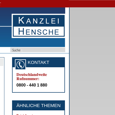
T
KONTAKT
­
Deutschlandweite
Rufnummer:
0800 - 440 1 880
ÄHNLICHE THEMEN