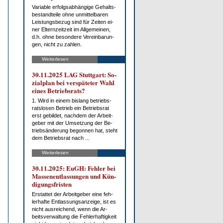
Va­ria­ble er­folgs­ab­hän­gi­ge Ge­halts­
be­stand­tei­le oh­ne un­mit­tel­ba­ren
Leis­tungs­be­zug sind für Zei­ten ei­
ner El­tern­zeit­zeit im All­ge­mei­nen,
d.h. oh­ne be­son­de­re Ver­ein­ba­run­
gen, nicht zu zah­len.
Weiterlesen
30.11.2025 LAG Stutt­gart: So­
zi­al­plan bei ver­spä­te­ter Wahl
ei­nes Be­triebs­rats?
1. Wird in ei­nem bis­lang be­triebs­
rats­lo­sen Be­trieb ein Be­triebs­rat
erst ge­bil­det, nach­dem der Ar­beit­
ge­ber mit der Um­set­zung der Be­
trieb­s­än­de­rung be­gon­nen hat, steht
dem Be­triebs­rat nach ...
Weiterlesen
30.11.2025: EuGH: Feh­ler bei
Mas­sen­ent­las­sun­gen und Kün­
di­gungs­fris­ten
Er­stat­tet der Ar­beit­ge­ber ei­ne feh­
ler­haf­te Ent­las­sungs­an­zei­ge, ist es
nicht aus­rei­chend, wenn die Ar­
beits­ver­wal­tung die Feh­ler­haf­tig­keit