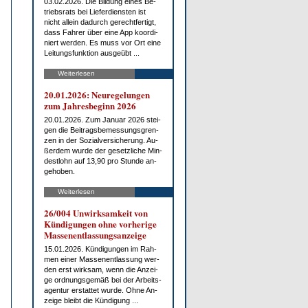
03.02.2026. Die Bil­dung ei­nes Be­
triebs­rats bei Lie­fer­diens­ten ist
nicht al­lein da­durch ge­recht­fer­tigt,
dass Fah­rer über ei­ne App ko­or­di­
niert wer­den. Es muss vor Ort ei­ne
Lei­tungs­funk­ti­on aus­ge­übt ...
Weiterlesen
20.01.2026: Neu­re­ge­lun­gen
zum Jah­res­be­ginn 2026
20.01.2026. Zum Ja­nu­ar 2026 stei­
gen die Bei­trags­be­mes­sungs­gren­
zen in der So­zi­al­ver­si­che­rung. Au­
ßer­dem wur­de der ge­setz­li­che Min­
dest­lohn auf 13,90 pro St­un­de an­
ge­ho­ben.
Weiterlesen
26/004 Un­wirk­sam­keit von
Kün­di­gun­gen oh­ne vor­he­ri­ge
Mas­sen­ent­las­sungs­an­zei­ge
15.01.2026. Kün­di­gun­gen im Rah­
men ei­ner Mas­sen­ent­las­sung wer­
den erst wirk­sam, wenn die An­zei­
ge ord­nungs­ge­mäß bei der Ar­beits­
agen­tur er­stat­tet wur­de. Oh­ne An­
zei­ge bleibt die Kün­di­gung ...