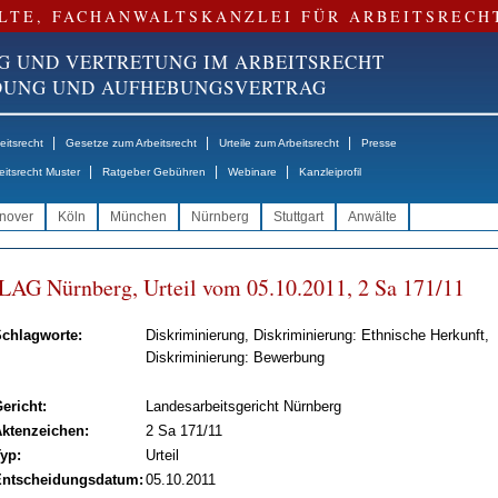
LTE, FACHANWALTSKANZLEI FÜR ARBEITSRECH
G UND VERTRETUNG IM ARBEITSRECHT
NDUNG UND AUFHEBUNGSVERTRAG
|
|
|
itsrecht
Gesetze zum Arbeitsrecht
Urteile zum Arbeitsrecht
Presse
|
|
|
eitsrecht Muster
Ratgeber Gebühren
Webinare
Kanzleiprofil
nover
Köln
München
Nürnberg
Stuttgart
Anwälte
LAG Nürn­berg, Ur­teil vom 05.10.2011, 2 Sa 171/11
chlagworte:
Diskriminierung, Diskriminierung: Ethnische Herkunft,
Diskriminierung: Bewerbung
ericht:
Landesarbeitsgericht Nürnberg
ktenzeichen:
2 Sa 171/11
yp:
Urteil
ntscheidungsdatum:
05.10.2011