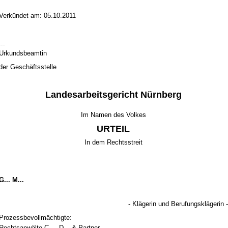
Verkündet am: 05.10.2011
...
Ur­kunds­be­am­tin
der Geschäfts­stel­le
Lan­des­ar­beits­ge­richt Nürn­berg
Im Na­men des Vol­kes
UR­TEIL
In dem Rechts­streit
G... M...
- Kläge­rin und Be­ru­fungskläge­rin -
Pro­zess­be­vollmäch­tig­te:
Rechts­anwälte C..., D... & Part­ner