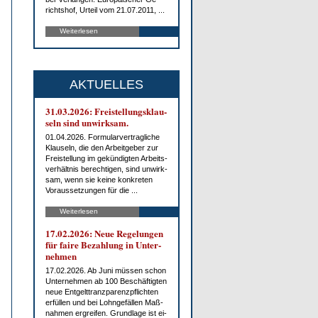
richts­hof, Ur­teil vom 21.07.2011, ...
Weiterlesen
AKTUELLES
31.03.2026: Frei­stel­lungs­klau­
seln sind un­wirk­sam.
01.04.2026. For­mu­lar­ver­trag­li­che
Klau­seln, die den Ar­beit­ge­ber zur
Frei­stel­lung im ge­kün­dig­ten Ar­beits­
ver­hält­nis be­rech­ti­gen, sind un­wirk­
sam, wenn sie kei­ne kon­kre­ten
Vor­aus­set­zun­gen für die ...
Weiterlesen
17.02.2026: Neue Re­ge­lun­gen
für fai­re Be­zah­lung in Un­ter­
neh­men
17.02.2026. Ab Ju­ni müs­sen schon
Un­ter­neh­men ab 100 Be­schäf­tig­ten
neue Ent­gelt­tranz­pa­renz­pflich­ten
er­fül­len und bei Lohn­ge­fäl­len Maß­
nah­men er­grei­fen. Grund­la­ge ist ei­