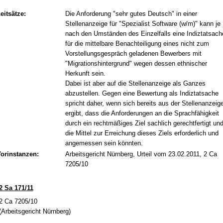
eitsätze:
Die Anforderung "sehr gutes Deutsch" in einer
Stellenanzeige für "Spezialist Software (w/m)" kann je
nach den Umständen des Einzelfalls eine Indiztatsach
für die mittelbare Benachteiligung eines nicht zum
Vorstellungsgespräch geladenen Bewerbers mit
"Migrationshintergrund" wegen dessen ethnischer
Herkunft sein.
Dabei ist aber auf die Stellenanzeige als Ganzes
abzustellen. Gegen eine Bewertung als Indiztatsache
spricht daher, wenn sich bereits aus der Stellenanzeig
ergibt, dass die Anforderungen an die Sprachfähigkeit
durch ein rechtmäßiges Ziel sachlich gerechtfertigt un
die Mittel zur Erreichung dieses Ziels erforderlich und
angemessen sein könnten.
orinstanzen:
Arbeitsgericht Nürnberg, Urteil vom 23.02.2011, 2 Ca
7205/10
2 Sa 171/11
2 Ca 7205/10
(Ar­beits­ge­richt Nürn­berg)