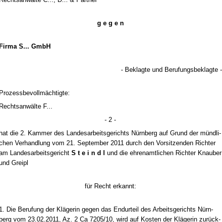
g e g e n
Fir­ma S... GmbH
- Be­klag­te und Be­ru­fungs­be­klag­te -
Pro­zess­be­vollmäch­tig­te:
Rechts­anwälte F...
- 2 -
hat die 2. Kam­mer des Lan­des­ar­beits­ge­richts Nürn­berg auf Grund der münd­li­
chen Ver­hand­lung vom 21. Sep­tem­ber 2011 durch den Vor­sit­zen­den Rich­ter
am Lan­des­ar­beits­ge­richt
S t e i n d l
und die eh­ren­amt­li­chen Rich­ter Knau­ber
und Greipl
für Recht er­kannt:
1. Die Be­ru­fung der Kläge­rin ge­gen das En­dur­teil des Ar­beits­ge­richts Nürn­
berg vom 23.02.2011, Az. 2 Ca 7205/10, wird auf Kos­ten der Kläge­rin zurück­