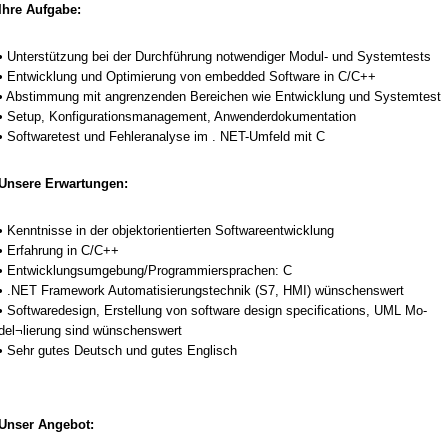
Ih­re Auf­ga­be:
• Un­terstützung bei der Durchführung not­wen­di­ger Mo­dul- und Sys­tem­tests
• Ent­wick­lung und Op­ti­mie­rung von em­bed­ded Soft­ware in C/C++
• Ab­stim­mung mit an­gren­zen­den Be­rei­chen wie Ent­wick­lung und Sys­tem­test
• Se­t­up, Kon­fi­gu­ra­ti­ons­ma­nage­ment, An­wen­der­do­ku­men­ta­ti­on
• Soft­ware­test und Feh­ler­ana­ly­se im . NET-Um­feld mit C
Un­se­re Er­war­tun­gen:
• Kennt­nis­se in der ob­jekt­ori­en­tier­ten Soft­ware­ent­wick­lung
• Er­fah­rung in C/C++
• Ent­wick­lungs­um­ge­bung/Pro­gram­mier­spra­chen: C
• .NET Frame­work Au­to­ma­ti­sie­rungs­tech­nik (S7, HMI) wünschens­wert
• Soft­ware­de­sign, Er­stel­lung von soft­ware de­sign spe­ci­fi­ca­ti­ons, UML Mo­
del¬lie­rung sind wünschens­wert
• Sehr gu­tes Deutsch und gu­tes Eng­lisch
Un­ser An­ge­bot: