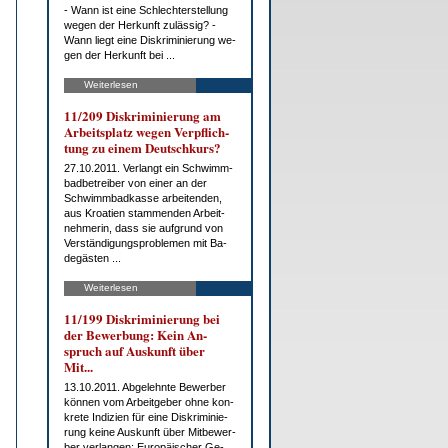
- Wann ist ei­ne Schlech­ter­stel­lung
we­gen der Her­kunft zu­läs­sig? -
Wann liegt ei­ne Dis­kri­mi­nie­rung we­
gen der Her­kunft bei ...
Weiterlesen
11/209 Dis­kri­mi­nie­rung am
Ar­beits­platz we­gen Ver­pflich­
tung zu ei­nem Deutsch­kurs?
27.10.2011. Ver­langt ein Schwimm­
bad­be­trei­ber von ei­ner an der
Schwimm­bad­kas­se ar­bei­ten­den,
aus Kroa­ti­en stam­men­den Ar­beit­
neh­me­rin, dass sie auf­grund von
Ver­stän­di­gungs­pro­ble­men mit Ba­
de­gäs­ten ...
Weiterlesen
11/199 Dis­kri­mi­nie­rung bei
der Be­wer­bung: Kein An­
spruch auf Aus­kunft über
Mit...
13.10.2011. Ab­ge­lehn­te Be­wer­ber
kön­nen vom Ar­beit­ge­ber oh­ne kon­
kre­te In­di­zi­en für ei­ne Dis­kri­mi­nie­
rung kei­ne Aus­kunft über Mit­be­wer­
ber ver­lan­gen: Eu­ro­päi­scher Ge­