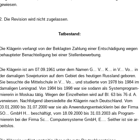
ge­wie­sen.
2. Die Re­vi­si­on wird nicht zu­ge­las­sen.
Tat­be­stand:
Die Kläge­rin ver­langt von der Be­klag­ten Zah­lung ei­ner Entschädi­gung we­gen
be­haup­te­ter Be­nach­tei­li­gung bei ei­ner Stel­len­be­wer­bung.
Die Kläge­rin ist am 07.09.1961 un­ter dem Na­men G... V... K... in V... Vo... in
der da­ma­li­gen So­wjet­uni­on auf dem Ge­biet des heu­ti­gen Russ­land ge­bo­ren.
Sie be­such­te die Mit­tel­schu­le in V... Vo... und stu­dier­te von 1978 bis 1984 im
da­ma­li­gen Le­nin­grad. Von 1984 bis 1998 war sie so­dann als Sys­tem­pro­gram­
mie­re­rin in Mos­kau tätig. We­gen der Ein­zel­hei­ten wird auf Bl. 63 bis 76 d. A.
ver­wie­sen. Nach­fol­gend über­sie­del­te die Kläge­rin nach Deutsch­land. Vom
03.01.2000 bis 31.07.2000 war sie als An­wen­dungs­ent­wick­le­rin bei der Fir­ma
SO... GmbH H... beschäftigt, vom 18.09.2000 bis 31.03.2003 als Pro­gram­
mie­re­rin bei der Fir­ma Sc... Com­pu­ter­sys­te­me GmbH, E.... Seit­her ist sie ar­
beits­los.