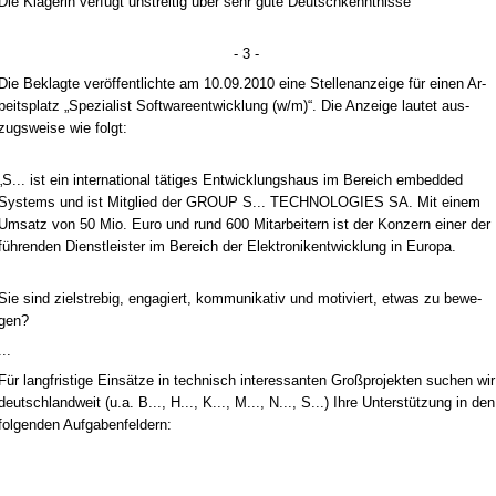
Die Kläge­rin verfügt un­strei­tig über sehr gu­te Deutsch­kennt­nis­se
- 3 -
Die Be­klag­te veröffent­lich­te am 10.09.2010 ei­ne Stel­len­an­zei­ge für ei­nen Ar­
beits­platz „Spe­zia­list Soft­ware­ent­wick­lung (w/m)“. Die An­zei­ge lau­tet aus­
zugs­wei­se wie folgt:
„S... ist ein in­ter­na­tio­nal täti­ges Ent­wick­lungs­haus im Be­reich em­bed­ded
Sys­tems und ist Mit­glied der GROUP S... TECH­NO­LO­GIES SA. Mit ei­nem
Um­satz von 50 Mio. Eu­ro und rund 600 Mit­ar­bei­tern ist der Kon­zern ei­ner der
führen­den Dienst­leis­ter im Be­reich der Elek­tro­nik­ent­wick­lung in Eu­ro­pa.
Sie sind ziel­stre­big, en­ga­giert, kom­mu­ni­ka­tiv und mo­ti­viert, et­was zu be­we­
gen?
...
Für lang­fris­ti­ge Einsätze in tech­nisch in­ter­es­san­ten Großpro­jek­ten su­chen wir
deutsch­land­weit (u.a. B..., H..., K..., M..., N..., S...) Ih­re Un­terstützung in den
fol­gen­den Auf­ga­ben­fel­dern: