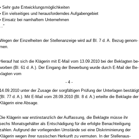
• Sehr gu­te Ent­wick­lungsmöglich­kei­ten
• Ein viel­sei­ti­ges und her­aus­for­dern­des Auf­ga­ben­ge­biet
• Ein­satz bei nam­haf­tem Un­ter­neh­men
...“
We­gen der Ein­zel­hei­ten der Stel­len­an­zei­ge wird auf Bl. 7 d. A. Be­zug ge­nom­
men.
Hier­auf hat sich die Kläge­rin mit E-Mail vom 13.09.2010 bei der Be­klag­ten be­
wor­ben (Bl. 61 d. A.). Der Ein­gang der Be­wer­bung wur­de durch E-Mail der Be­
klag­ten vom
- 4 -
14.09.2010 un­ter der Zu­sa­ge der sorgfälti­gen Prüfung der Un­ter­la­gen bestätigt
(Bl. 77 d. A.). Mit E-Mail vom 28.09.2010 (Bl. 8 d. A.) er­teil­te die Be­klag­te der
Kläge­rin ei­ne Ab­sa­ge.
Die Kläge­rin war erst­in­stanz­lich der Auf­fas­sung, die Be­klag­te müsse ihr
sechs Mo­nats­gehälter als Entschädi­gung für die er­folg­te Be­nach­tei­li­gung
zah­len. Auf­grund der vor­lie­gen­den Umstände sei ei­ne Dis­kri­mi­nie­rung der
Kläge­rin we­gen ih­rer rus­si­schen Her­kunft zu ver­mu­ten. In der Stel­len­aus­