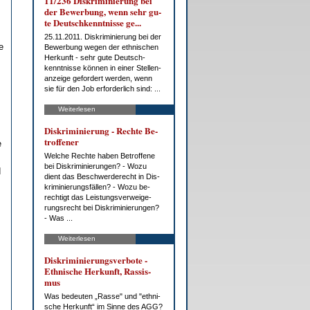
11/236 Dis­kri­mi­nie­rung bei
der Be­wer­bung, wenn sehr gu­
te Deutsch­kennt­nis­se ge...
25.11.2011. Dis­kri­mi­nie­rung bei der
e
Be­wer­bung we­gen der eth­ni­schen
Her­kunft - sehr gu­te Deutsch­
kennt­nis­se kön­nen in ei­ner Stel­len­
an­zei­ge ge­for­dert wer­den, wenn
sie für den Job er­for­der­lich sind: ...
Weiterlesen
Dis­kri­mi­nie­rung - Rech­te Be­
trof­fe­ner
e
Wel­che Rech­te ha­ben Be­trof­fe­ne
bei Dis­kri­mi­nie­run­gen? - Wo­zu
d
dient das Be­schwer­de­recht in Dis­
kri­mi­nie­rungs­fäl­len? - Wo­zu be­
rech­tigt das Leis­tungs­ver­wei­ge­
rungs­recht bei Dis­kri­mi­nie­run­gen?
- Was ...
Weiterlesen
Dis­kri­mi­nie­rungs­ver­bo­te -
Eth­ni­sche Her­kunft, Ras­sis­
mus
Was be­deu­ten „Ras­se" und "eth­ni­
sche Her­kunft“ im Sin­ne des AGG?