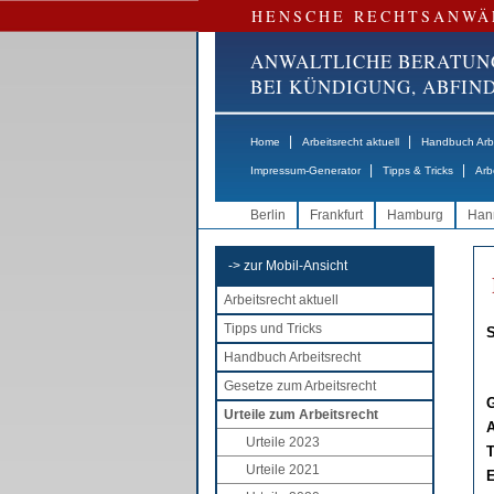
HENSCHE RECHTSANWÄ
ANWALTLICHE BERATUN
BEI KÜNDIGUNG, ABFI
|
|
Home
Arbeitsrecht aktuell
Handbuch Arbe
|
|
Impressum-Generator
Tipps & Tricks
Arb
Berlin
Frankfurt
Hamburg
Han
-> zur Mobil-Ansicht
Arbeitsrecht aktuell
Tipps und Tricks
S
Handbuch Arbeitsrecht
Gesetze zum Arbeitsrecht
G
Urteile zum Arbeitsrecht
A
Urteile 2023
T
Urteile 2021
E