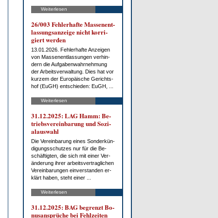
Weiterlesen
26/003 Feh­ler­haf­te Mas­sen­ent­
las­sungs­an­zei­ge nicht kor­ri­
giert wer­den
13.01.2026. Feh­ler­haf­te An­zei­gen
von Mas­sen­ent­las­sun­gen ver­hin­
dern die Auf­ga­ben­wahr­neh­mung
der Ar­beits­ver­wal­tung. Dies hat vor
kur­zem der Eu­ro­päi­sche Ge­richts­
hof (EuGH) ent­schie­den: EuGH, ...
Weiterlesen
31.12.2025: LAG Hamm: Be­
triebs­ver­ein­ba­rung und So­zi­
al­aus­wahl
Die Ver­ein­ba­rung ei­nes Son­der­kün­
di­gungs­schut­zes nur für die Be­
schäf­tig­ten, die sich mit ei­ner Ver­
än­de­rung ih­rer ar­beits­ver­trag­li­chen
Ver­ein­ba­run­gen ein­ver­stan­den er­
klärt ha­ben, steht ei­ner ...
Weiterlesen
31.12.2025: BAG be­grenzt Bo­
nus­an­sprü­che bei Fehl­zei­ten