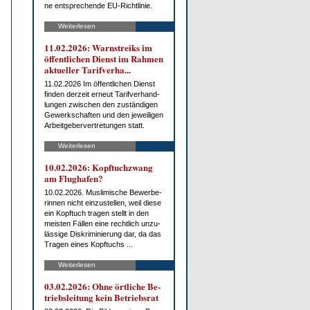
ne ent­spre­chen­de EU-Richt­li­nie.
Weiterlesen
11.02.2026: Warn­streiks im
öf­fent­li­chen Dienst im Rah­men
ak­tu­el­ler Ta­rif­ver­ha...
11.02.2026 Im öf­fent­li­chen Dienst
fin­den der­zeit er­neut Ta­rif­ver­hand­
lun­gen zwi­schen den zu­stän­di­gen
Ge­werk­schaf­ten und den je­wei­li­gen
Ar­beit­ge­ber­ver­tre­tun­gen statt.
Weiterlesen
10.02.2026: Kopf­tuch­zwang
am Flug­ha­fen?
10.02.2026. Mus­li­mi­sche Be­wer­be­
rin­nen nicht ein­zu­stel­len, weil die­se
ein Kopf­tuch tra­gen stellt in den
meis­ten Fäl­len ei­ne recht­lich un­zu­
läs­si­ge Dis­kri­mi­nie­rung dar, da das
Tra­gen ei­nes Kopf­tuchs ...
Weiterlesen
03.02.2026: Oh­ne ört­li­che Be­
triebs­lei­tung kein Be­triebs­rat