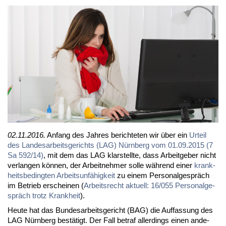
02.11.2016.
An­fang des Jah­res be­rich­te­ten wir über ein
Ur­teil
des Lan­des­ar­beits­ge­richts (LAG) Nürn­berg vom 01.09.2015 (7
Sa 592/14)
, mit dem das LAG klar­stell­te, dass Ar­beit­ge­ber nicht
ver­lan­gen kön­nen, der Ar­beit­neh­mer sol­le wäh­rend ei­ner
krank­
heits­be­ding­ten Ar­beits­un­fä­hig­keit
zu ei­nem Per­so­nal­ge­spräch
im Be­trieb er­schei­nen (
Ar­beits­recht ak­tu­ell: 16/055 Per­so­nal­ge­
spräch trotz Krank­heit
).
Heu­te hat das Bun­des­ar­beits­ge­richt (BAG) die Auf­fas­sung des
LAG Nürn­berg be­stä­tigt. Der Fall be­traf al­ler­dings ei­nen an­de­