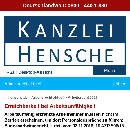
Deutschlandweit:
0800 - 440 1 880
Menü
» Zur Desktop-Ansicht
Arbeitsrecht aktuell
Jahr
m.hensche.de
>
Arbeitsrecht aktuell
>
Arbeitsrecht 2016
Er­reich­bar­keit bei Ar­beits­un­fä­hig­keit
Ar­beits­un­fä­hig er­krank­te Ar­beit­neh­mer müs­sen nicht im
Be­trieb er­schei­nen, um dort Per­so­nal­ge­sprä­che zu füh­ren:
Bun­des­ar­beits­ge­richt, Ur­teil vom 02.11.2016, 10 AZR 596/15