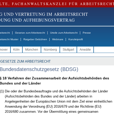
LTE, FACHANWALTSKANZLEI FÜR ARBEITSRECH
G UND VERTRETUNG IM ARBEITSRECHT
NDUNG UND AUFHEBUNGSVERTRAG
|
|
|
itsrecht
Gesetze zum Arbeitsrecht
Urteile zum Arbeitsrecht
Presse
|
|
|
eitsrecht Muster
Ratgeber Gebühren
Webinare
Kanzleiprofil
nover
Köln
München
Nürnberg
Stuttgart
Anwälte
GESETZE ZUM ARBEITSRECHT
Bundesdatenschutzgesetz (BDSG)
§ 18 Verfahren der Zusammenarbeit der Aufsichtsbehörden des
Bundes und der Länder
(1)
Die oder der Bundesbeauftragte und die Aufsichtsbehörden der Länder
(Aufsichtsbehörden des Bundes und der Länder) arbeiten in
Angelegenheiten der Europäischen Union mit dem Ziel einer einheitlichen
Anwendung der Verordnung (EU) 2016/679 und der Richtlinie (EU)
2016/680 zusammen. Vor der Übermittlung eines gemeinsamen