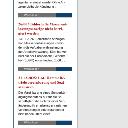
agen­tur er­stat­tet wur­de. Oh­ne An­
zei­ge bleibt die Kün­di­gung ...
Weiterlesen
26/003 Feh­ler­haf­te Mas­sen­ent­
las­sungs­an­zei­ge nicht kor­ri­
giert wer­den
13.01.2026. Feh­ler­haf­te An­zei­gen
von Mas­sen­ent­las­sun­gen ver­hin­
dern die Auf­ga­ben­wahr­neh­mung
der Ar­beits­ver­wal­tung. Dies hat vor
kur­zem der Eu­ro­päi­sche Ge­richts­
hof (EuGH) ent­schie­den: EuGH, ...
Weiterlesen
31.12.2025: LAG Hamm: Be­
triebs­ver­ein­ba­rung und So­zi­
al­aus­wahl
Die Ver­ein­ba­rung ei­nes Son­der­kün­
di­gungs­schut­zes nur für die Be­
schäf­tig­ten, die sich mit ei­ner Ver­
än­de­rung ih­rer ar­beits­ver­trag­li­chen
Ver­ein­ba­run­gen ein­ver­stan­den er­
klärt ha­ben, steht ei­ner ...
Weiterlesen