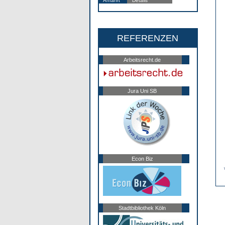
Anfahrt
Details
REFERENZEN
Arbeitsrecht.de
Jura Uni SB
Econ Biz
Stadtbibliothek Köln