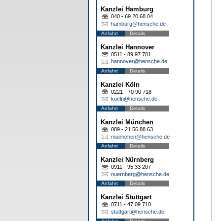
Kanzlei Hamburg
040 - 69 20 68 04
hamburg@hensche.de
Anfahrt
Details
Kanzlei Hannover
0511 - 89 97 701
hannover@hensche.de
Anfahrt
Details
Kanzlei Köln
0221 - 70 90 718
koeln@hensche.de
Anfahrt
Details
Kanzlei München
089 - 21 56 88 63
muenchen@hensche.de
Anfahrt
Details
Kanzlei Nürnberg
0911 - 95 33 207
nuernberg@hensche.de
Anfahrt
Details
Kanzlei Stuttgart
0711 - 47 09 710
stuttgart@hensche.de