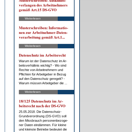
Mus­ter­schrei­ben: Aus­kunfts­
ver­lan­gen des Ar­beit­neh­mers
ge­mäß Art.15 DS-GVO
Weiterlesen
Mus­ter­schrei­ben: In­for­ma­tio­
nen zur Ar­beit­neh­mer-Da­ten­
ver­ar­bei­tung ge­mäß Art.1...
Weiterlesen
Da­ten­schutz im Ar­beits­recht
War­um ist der Da­ten­schutz im Ar­
beits­ver­hält­nis wich­tig? - Wo sind
Rech­te von Ar­beit­neh­mern und
Pflich­ten für Ar­beit­ge­ber in Be­zug
auf den Da­ten­schutz ge­re­gelt? -
War­um müs­sen Ar­beit­ge­ber die ...
Weiterlesen
18/125 Da­ten­schutz im Ar­
beits­recht nach der DS-GVO
25.05.2018. Die Da­ten­schutz-
Grund­ver­ord­nung (DS-GVO) soll
den Miss­brauch per­so­nen­be­zo­ge­
ner Da­ten ein­däm­men. Für klei­ne
und kleins­te Be­trie­be be­deu­tet die