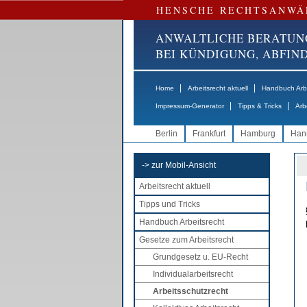
HENSCHE RECHTSANWÄ
ANWALTLICHE BERATUN
BEI KÜNDIGUNG, ABFI
|
|
Home
Arbeitsrecht aktuell
Handbuch Arbe
|
|
Impressum-Generator
Tipps & Tricks
Arb
Berlin
Frankfurt
Hamburg
Han
-> zur Mobil-Ansicht
Arbeitsrecht aktuell
Tipps und Tricks
Handbuch Arbeitsrecht
Gesetze zum Arbeitsrecht
Grundgesetz u. EU-Recht
Individualarbeitsrecht
Arbeitsschutzrecht