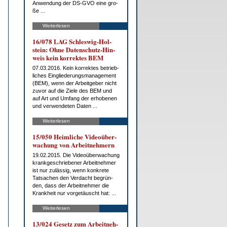
An­wen­dung der DS-GVO ei­ne gro­
ße ...
Weiterlesen
16/078 LAG Schles­wig-Hol­
stein: Oh­ne Da­ten­schutz-Hin­
weis kein kor­rek­tes BEM
07.03.2016. Kein kor­rek­tes be­trieb­
li­ches Ein­glie­de­rungs­ma­nage­ment
(BEM), wenn der Ar­beit­ge­ber nicht
zu­vor auf die Zie­le des BEM und
auf Art und Um­fang der er­ho­be­nen
und ver­wen­de­ten Da­ten ...
Weiterlesen
15/050 Heim­li­che Vi­deo­über­
wa­chung von Ar­beit­neh­mern
19.02.2015. Die Vi­deo­über­wa­chung
krank­ge­schrie­be­ner Ar­beit­neh­mer
ist nur zu­läs­sig, wenn kon­kre­te
Tat­sa­chen den Ver­dacht be­grün­
den, dass der Ar­beit­neh­mer die
Krank­heit nur vor­ge­täuscht hat: ...
Weiterlesen
13/024 Ge­setz zum Ar­beit­neh­