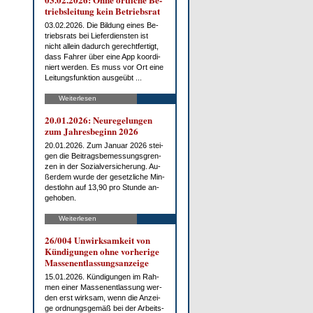
triebs­lei­tung kein Be­triebs­rat
03.02.2026. Die Bil­dung ei­nes Be­
triebs­rats bei Lie­fer­diens­ten ist
nicht al­lein da­durch ge­recht­fer­tigt,
dass Fah­rer über ei­ne App ko­or­di­
niert wer­den. Es muss vor Ort ei­ne
Lei­tungs­funk­ti­on aus­ge­übt ...
Weiterlesen
20.01.2026: Neu­re­ge­lun­gen
zum Jah­res­be­ginn 2026
20.01.2026. Zum Ja­nu­ar 2026 stei­
gen die Bei­trags­be­mes­sungs­gren­
zen in der So­zi­al­ver­si­che­rung. Au­
ßer­dem wur­de der ge­setz­li­che Min­
dest­lohn auf 13,90 pro St­un­de an­
ge­ho­ben.
Weiterlesen
26/004 Un­wirk­sam­keit von
Kün­di­gun­gen oh­ne vor­he­ri­ge
Mas­sen­ent­las­sungs­an­zei­ge
15.01.2026. Kün­di­gun­gen im Rah­
men ei­ner Mas­sen­ent­las­sung wer­
den erst wirk­sam, wenn die An­zei­
ge ord­nungs­ge­mäß bei der Ar­beits­