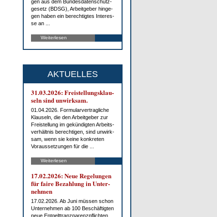
gen aus dem Bun­des­da­ten­schutz­
ge­setz (BDSG), Ar­beit­ge­ber hin­ge­
gen ha­ben ein be­rech­tig­tes In­ter­es­
se an ...
Weiterlesen
AKTUELLES
31.03.2026: Frei­stel­lungs­klau­
seln sind un­wirk­sam.
01.04.2026. For­mu­lar­ver­trag­li­che
Klau­seln, die den Ar­beit­ge­ber zur
Frei­stel­lung im ge­kün­dig­ten Ar­beits­
ver­hält­nis be­rech­ti­gen, sind un­wirk­
sam, wenn sie kei­ne kon­kre­ten
Vor­aus­set­zun­gen für die ...
Weiterlesen
17.02.2026: Neue Re­ge­lun­gen
für fai­re Be­zah­lung in Un­ter­
neh­men
17.02.2026. Ab Ju­ni müs­sen schon
Un­ter­neh­men ab 100 Be­schäf­tig­ten
neue Ent­gelt­tranz­pa­renz­pflich­ten