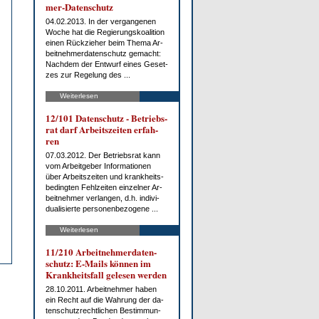
mer-Da­ten­schutz
04.02.2013. In der ver­gan­ge­nen
Wo­che hat die Re­gie­rungs­ko­ali­ti­on
ei­nen Rück­zie­her beim The­ma Ar­
beit­neh­mer­da­ten­schutz ge­macht:
Nach­dem der Ent­wurf ei­nes Ge­set­
zes zur Re­ge­lung des ...
Weiterlesen
12/101 Da­ten­schutz - Be­triebs­
rat darf Ar­beits­zei­ten er­fah­
ren
07.03.2012. Der Be­triebs­rat kann
vom Ar­beit­ge­ber In­for­ma­tio­nen
über Ar­beits­zei­ten und krank­heits­
be­ding­ten Fehl­zei­ten ein­zel­ner Ar­
beit­neh­mer ver­lan­gen, d.h. in­di­vi­
dua­li­sier­te per­so­nen­be­zo­ge­ne ...
Weiterlesen
11/210 Ar­beit­neh­mer­da­ten­
schutz: E-Mails kön­nen im
Krank­heits­fall ge­le­sen wer­den
28.10.2011. Ar­beit­neh­mer ha­ben
ein Recht auf die Wah­rung der da­
ten­schutz­recht­li­chen Be­stim­mun­