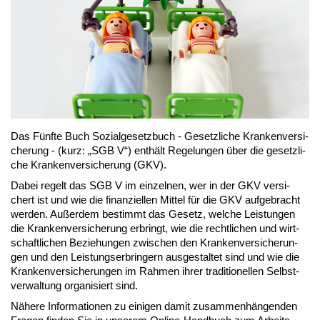
Das Fünf­te Buch So­zi­al­ge­setz­buch - Ge­setz­li­che Kran­ken­ver­si­
che­rung - (kurz: „SGB V“) ent­hält Re­ge­lun­gen über die ge­setz­li­
che Kran­ken­ver­si­che­rung (GKV).
Da­bei re­gelt das SGB V im ein­zel­nen, wer in der GKV ver­si­
chert ist und wie die fi­nan­zi­el­len Mit­tel für die GKV auf­ge­bracht
wer­den. Au­ßer­dem be­stimmt das Ge­setz, wel­che Leis­tun­gen
die Kran­ken­ver­si­che­rung er­bringt, wie die recht­li­chen und wirt­
schaft­li­chen Be­zie­hun­gen zwi­schen den Kran­ken­ver­si­che­run­
gen und den Leis­tungs­er­brin­gern aus­ge­stal­tet sind und wie die
Kran­ken­ver­si­che­run­gen im Rah­men ih­rer tra­di­tio­nel­len Selbst­
ver­wal­tung or­ga­ni­siert sind.
Nä­he­re In­for­ma­tio­nen zu ei­ni­gen da­mit zu­sam­men­hän­gen­den