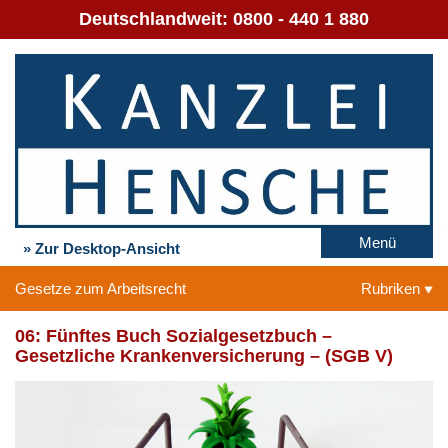
Deutschlandweit:
0800 - 440 1 880
Menü
» Zur Desktop-Ansicht
Gesetze zum Arbeitsrecht
Rubriken
06: Fünftes Buch Sozialgesetzbuch –
Gesetzliche Krankenversicherung – (SGB V)