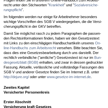
Fra­gen fin­den Sie in un­se­rem On­line-Hand­buch zum Ar­beits­
recht un­ter den Stich­wor­ten "
Krank­heit
" und "
So­zi­al­ver­si­che­
rungs­pflicht
".
Im fol­gen­den wer­den nur ei­ni­ge für Ar­beit­neh­mer be­son­ders
wich­ti­ge Vor­schrif­ten des SGB V wie­der­ge­ge­ben, die die Ver­si­
che­rungs­pflicht in der GKV be­tref­fen.
Da­mit Sie mög­lichst rasch zu je­dem Pa­ra­gra­phen die pas­sen­
den Rechts­in­for­ma­tio­nen fin­den, ha­ben wir den Ge­set­zes­text
mit Links zu den ein­schlä­gi­gen Hand­buch­ar­ti­keln un­se­res
On­
line-Hand­buchs zum Ar­beits­recht
ver­se­hen. Bit­te be­ach­ten Sie,
dass dies ei­ne Ge­set­zes­be­ar­bei­tung durch uns dar­stellt. Der
recht­lich ver­bind­li­che ("amt­li­che") Ge­set­zes­text ist nur im
Bun­
des­ge­setz­blatt (BGBl)
en­hal­ten, und zwar in des­sen ge­druck­ter
Fas­sung. Ak­tu­el­le, ver­läss­li­che und voll­stän­di­ge Fas­sun­gen des
SGB V und an­de­rer Ge­set­ze fin­den Sie im In­ter­net z.B. un­ter
http://de­ju­re.org/
oder un­ter
www.ge­set­ze-im-in­ter­net.de
.
Zweites Kapitel
Versicherter Personenkreis
Erster Abschnitt
Versicherung kraft Gesetzes