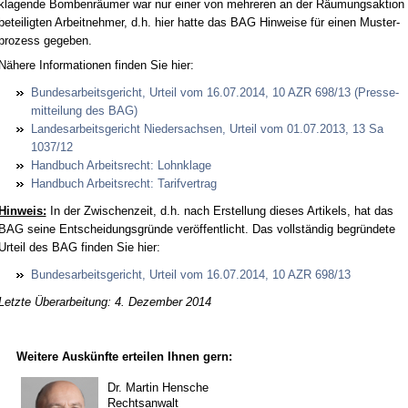
kla­gen­de Bom­benräum­er war nur ei­ner von meh­re­ren an der Räum­ungs­ak­ti­on
be­tei­lig­ten Ar­beit­neh­mer, d.h. hier hat­te das BAG Hin­wei­se für ei­nen Mus­ter­
pro­zess ge­ge­ben.
Nähe­re In­for­ma­tio­nen fin­den Sie hier:
Bun­des­ar­beits­ge­richt, Ur­teil vom 16.07.2014, 10 AZR 698/13 (Pres­se­
mit­tei­lung des BAG)
Lan­des­ar­beits­ge­richt Nie­der­sach­sen, Ur­teil vom 01.07.2013, 13 Sa
1037/12
Hand­buch Ar­beits­recht: Lohn­kla­ge
Hand­buch Ar­beits­recht: Ta­rif­ver­trag
Hin­weis:
In der Zwi­schen­zeit, d.h. nach Er­stel­lung die­ses Ar­ti­kels, hat das
BAG sei­ne Ent­schei­dungs­gründe veröffent­licht. Das vollständig be­gründe­te
Ur­teil des BAG fin­den Sie hier:
Bun­des­ar­beits­ge­richt, Ur­teil vom 16.07.2014, 10 AZR 698/13
Letzte Überarbeitung: 4. Dezember 2014
Weitere Auskünfte erteilen Ihnen gern:
Dr. Martin Hensche
Rechtsanwalt