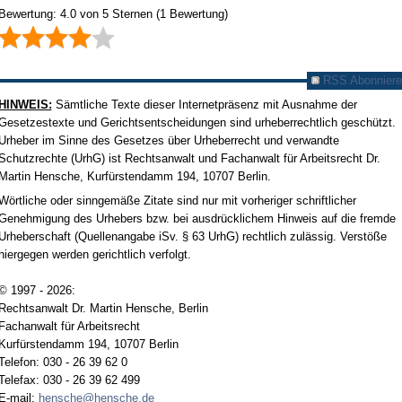
Bewertung:
4.0
von
5
Sternen
(
1
Bewertung)
RSS Abonniere
HINWEIS:
Sämtliche Texte dieser Internetpräsenz mit Ausnahme der
Gesetzestexte und Gerichtsentscheidungen sind urheberrechtlich geschützt.
Urheber im Sinne des Gesetzes über Urheberrecht und verwandte
Schutzrechte (UrhG) ist Rechtsanwalt und Fachanwalt für Arbeitsrecht Dr.
Martin Hensche, Kurfürstendamm 194, 10707 Berlin.
Wörtliche oder sinngemäße Zitate sind nur mit vorheriger schriftlicher
Genehmigung des Urhebers bzw. bei ausdrücklichem Hinweis auf die fremde
Urheberschaft (Quellenangabe iSv. § 63 UrhG) rechtlich zulässig. Verstöße
hiergegen werden gerichtlich verfolgt.
© 1997 - 2026:
Rechtsanwalt Dr. Martin Hensche, Berlin
Fachanwalt für Arbeitsrecht
Kurfürstendamm 194, 10707 Berlin
Telefon: 030 - 26 39 62 0
Telefax: 030 - 26 39 62 499
E-mail:
hensche@hensche.de