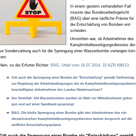
In ei­nem ges­tern ver­han­del­ten Fall
muss­te das Bun­des­ar­beits­ge­richt
(BAG) über ei­ne ta­rif­li­che Prä­mie für
die Ent­schär­fung von Bom­ben ent­
schei­den.
Um­strit­ten war, ob Ar­beit­neh­mer des
Kampf­mit­tel­be­sei­ti­gungs­diens­tes die­
se Son­der­zah­lung auch für die Spren­gung ei­ner Was­ser­bom­be ver­lan­gen kön­
nen.
Nein, so die Er­fur­ter Rich­ter:
BAG, Ur­teil vom 16.07.2014, 10 AZR 698/13
.
Gilt auch die Spren­gung ei­ner Bom­be als "Entschärfung" gemäß Ta­rif­ver­trag
zur Re­ge­lung der Ar­beits­be­din­gun­gen der im Kampf­mit­tel­be­sei­ti­gungs­dienst
beschäftig­ten Ar­beit­neh­mer des Lan­des Nie­der­sach­sen?
Der Streit­fall: 104 Was­ser­bom­ben wer­den im Watt vor Wil­helms­ha­ven ge­bor­
gen und auf ei­ner Sand­bank ge­sprengt
BAG: Die bloße Spren­gung ei­ner Bom­be gibt den Ar­beit­neh­mer des nie­
dersäch­si­schen Kampf­mit­tel­be­sei­ti­gungs­diens­tes kei­nen An­spruch auf die
ta­rif­li­che Entschärfungs­prämie
Gilt auch die Spren­gung ei­ner Bom­be als "Entschärfung" gemäß