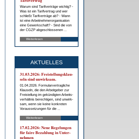
Ta­rif­ver­trag
War­um sind Ta­rif­ver­trä­ge wich­tig? -
Was ist ein Ta­rif­ver­trag und wer
schließt Ta­rif­ver­trä­ge ab? - Wann
ist ei­ne Ar­beit­neh­mer­or­ga­ni­sa­ti­on
ei­ne Ge­werk­schaft? - Sind die von
der CG­ZP ab­ge­schlos­se­nen ...
Weiterlesen
AKTUELLES
31.03.2026: Frei­stel­lungs­klau­
seln sind un­wirk­sam.
01.04.2026. For­mu­lar­ver­trag­li­che
Klau­seln, die den Ar­beit­ge­ber zur
Frei­stel­lung im ge­kün­dig­ten Ar­beits­
ver­hält­nis be­rech­ti­gen, sind un­wirk­
sam, wenn sie kei­ne kon­kre­ten
Vor­aus­set­zun­gen für die ...
Weiterlesen
17.02.2026: Neue Re­ge­lun­gen
für fai­re Be­zah­lung in Un­ter­
neh­men