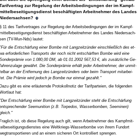
Ta­rif­ver­trag zur Re­ge­lung der Ar­beits­be­din­gun­gen der im Kampf­
mit­tel­be­sei­ti­gungs­dienst beschäftig­ten Ar­beit­neh­mer des Lan­des
Nie­der­sach­sen?
§ 11 des Ta­rif­ver­tra­ges zur Re­ge­lung der Ar­beits­be­din­gun­gen der im Kampf­
mit­tel­be­sei­ti­gungs­dienst beschäftig­ten Ar­beit­neh­mer des Lan­des Nie­der­sach­
sen (TV-Mun-Nds) lau­tet:
"Für die Entschärfung ei­ner Bom­be mit Lang­zeitzünder ein­sch­ließlich des et­
wa er­for­der­li­chen Trans­ports der noch nicht entschärf­ten Bom­be wird ei­ne
Son­der­prämie von 1.080,00 DM, ab 01.01.2002 567,53 €, als zusätz­li­che Ge­
fah­ren­zu­la­ge gewährt. Die Son­der­prämie erhält je­der Ar­beit­neh­mer, der un­mit­
tel­bar an der Ent­fer­nung des Lang­zeitzünders oder beim Trans­port mit­ar­bei­
tet. Die Prämie wird je­doch je Bom­be nur ein­mal ge­zahlt."
Da­zu gibt es ei­ne erläutern­de Pro­to­koll­no­tiz der Ta­rif­par­tei­en, die fol­gen­den
Wort­laut hat:
"Der Entschärfung ei­ner Bom­be mit Lang­zeitzünder steht die Entschärfung
ent­spre­chen­der See­mu­ni­ti­on (z.B. Tor­pe­dos, Was­ser­bom­ben, See­mi­nen)
gleich."
Frag­lich ist, ob die­se Re­ge­lung auch gilt, wenn Ar­beit­neh­mer des Kampf­mit­
tel­be­sei­ti­gungs­diens­tes ei­ne Welt­kriegs-Was­ser­bom­be von ih­rem Fund­ort
weg­trans­por­tie­ren und an ei­nem si­che­ren Ort kon­trol­liert spren­gen.