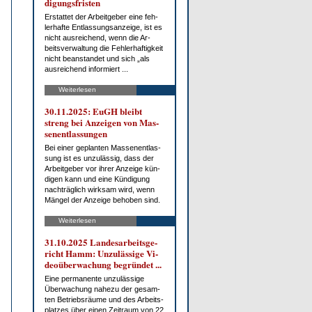
di­gungs­fris­ten
Er­stat­tet der Ar­beit­ge­ber ei­ne feh­
ler­haf­te Ent­las­sungs­an­zei­ge, ist es
nicht aus­rei­chend, wenn die Ar­
beits­ver­wal­tung die Feh­ler­haf­tig­keit
nicht be­an­stan­det und sich „als
aus­rei­chend in­for­miert ...
Weiterlesen
30.11.2025: EuGH bleibt
streng bei An­zei­gen von Mas­
sen­ent­las­sun­gen
Bei ei­ner ge­plan­ten Mas­sen­ent­las­
sung ist es un­zu­läs­sig, dass der
Ar­beit­ge­ber vor ih­rer An­zei­ge kün­
di­gen kann und ei­ne Kün­di­gung
nach­träg­lich wirk­sam wird, wenn
Män­gel der An­zei­ge be­ho­ben sind.
Weiterlesen
31.10.2025 Lan­des­ar­beits­ge­
richt Hamm: Un­zu­läs­si­ge Vi­
deo­über­wa­chung be­grün­det ...
Ei­ne per­ma­nen­te un­zu­läs­si­ge
Über­wa­chung na­he­zu der ge­sam­
ten Be­triebs­räu­me und des Ar­beits­
plat­zes über ei­nen Zeit­raum von 22