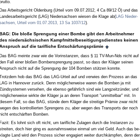
brut­to.
Das Ar­beits­ge­richt Ol­den­burg (Ur­teil vom 09.07.2012, 4 Ca 89/12 Ö) und das
Lan­des­ar­beits­ge­richt (LAG) Nie­der­sach­sen wie­sen die Kla­ge ab(
LAG Nie­der­
sach­sen, Ur­teil vom 01.07.2013, 13 Sa 1037/12
).
BAG: Die bloße Spren­gung ei­ner Bom­be gibt den Ar­beit­neh­mer
des nie­dersäch­si­schen Kampf­mit­tel­be­sei­ti­gungs­diens­tes kei­nen
An­spruch auf die ta­rif­li­che Entschärfungs­prämie
Das BAG mein­te zwar wie die Vor­in­stan­zen, dass § 11 TV-Mun-Nds nicht auf
den Fall ei­ner bloßen Bom­benspren­gung passt, so dass der Kläger sei­nen
An­spruch nicht auf die Spren­gung der 104 Bom­ben stützen konn­te.
Trotz­dem hob das BAG das LAG-Ur­teil auf und ver­wies den Pro­zess an das
LAG in Han­no­ver zurück. Denn mögli­cher­wei­se wa­ren die Bom­ben ja mit
Zünd­sys­te­men ver­se­hen, die eben­so gefähr­lich sind wie Lang­zeitzünder, und
mögli­cher­wei­se wirk­te der Kläger ja an de­ren Trans­port "un­mit­tel­bar" mit. In
die­sem Fall, so das BAG, stünde dem Kläger die strei­ti­ge Prämie zwar nicht
we­gen des kon­trol­lier­ten Spren­gens zu, aber we­gen des Trans­ports der noch
nicht entschärf­ten Bom­ben.
Fa­zit: Es lohnt sich oft nicht, um ta­rif­li­che Zu­la­gen durch die In­stan­zen zu
strei­ten, doch hier ging es aus­nahms­wei­se ein­mal um viel Geld. Auch das be­
klag­te Land wird den Pro­zess si­cher en­ga­giert wei­ter durchkämp­fen, denn der