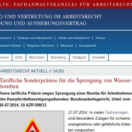
LTE, FACHANWALTSKANZLEI FÜR ARBEITSRECH
G UND VERTRETUNG IM ARBEITSRECHT
NDUNG UND AUFHEBUNGSVERTRAG
|
|
|
itsrecht
Gesetze zum Arbeitsrecht
Urteile zum Arbeitsrecht
Presse
|
|
|
eitsrecht Muster
Ratgeber Gebühren
Webinare
Kanzleiprofil
nover
Köln
München
Nürnberg
Stuttgart
Anwälte
ARBEITSRECHT AKTUELL // 14/252
Ta­rif­li­che Son­der­prä­mie für die Spren­gung von Was­ser
bom­ben
Kei­ne ta­rif­li­che Prä­mie we­gen Spren­gung ei­ner Bom­be für Ar­beit­neh­mer
des Kampf­mit­tel­be­sei­ti­gungs­diens­tes: Bun­des­ar­beits­ge­richt, Ur­teil vom
16.07.2014, 10 AZR 698/13
17.07.2014.
In vie­len
Ta­rif­ver­trä­gen
sind be­son­de­re Zu­la­gen für schwe­re,
un­an­ge­neh­me oder ge­fähr­li­che Ar­bei­
ten vor­ge­se­hen.