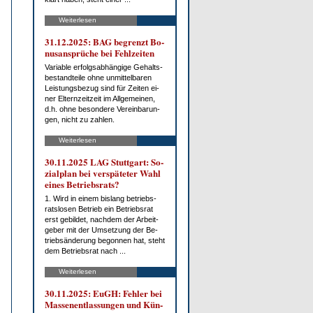
Weiterlesen
31.12.2025: BAG be­grenzt Bo­
nus­an­sprü­che bei Fehl­zei­ten
Va­ria­ble er­folgs­ab­hän­gi­ge Ge­halts­
be­stand­tei­le oh­ne un­mit­tel­ba­ren
Leis­tungs­be­zug sind für Zei­ten ei­
ner El­tern­zeit­zeit im All­ge­mei­nen,
d.h. oh­ne be­son­de­re Ver­ein­ba­run­
gen, nicht zu zah­len.
Weiterlesen
30.11.2025 LAG Stutt­gart: So­
zi­al­plan bei ver­spä­te­ter Wahl
ei­nes Be­triebs­rats?
1. Wird in ei­nem bis­lang be­triebs­
rats­lo­sen Be­trieb ein Be­triebs­rat
erst ge­bil­det, nach­dem der Ar­beit­
ge­ber mit der Um­set­zung der Be­
trieb­s­än­de­rung be­gon­nen hat, steht
dem Be­triebs­rat nach ...
Weiterlesen
30.11.2025: EuGH: Feh­ler bei
Mas­sen­ent­las­sun­gen und Kün­