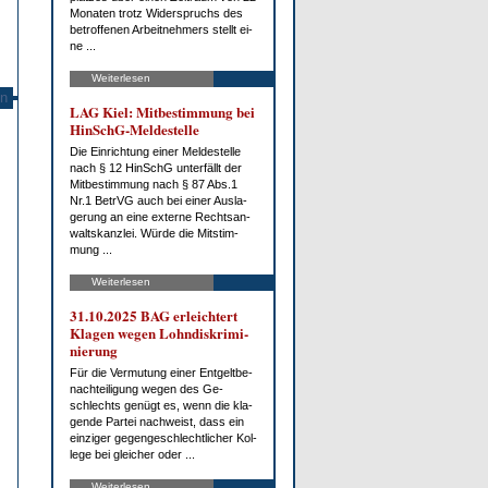
Mo­na­ten trotz Wi­der­spruchs des
be­trof­fe­nen Ar­beit­neh­mers stellt ei­
ne ...
Weiterlesen
n
LAG Kiel: Mit­be­stim­mung bei
HinSchG-Mel­de­stel­le
Die Ein­rich­tung ei­ner Mel­de­stel­le
nach § 12 HinSchG un­ter­fällt der
Mit­be­stim­mung nach § 87 Abs.1
Nr.1 Be­trVG auch bei ei­ner Aus­la­
ge­rung an ei­ne ex­ter­ne Rechts­an­
walts­kanz­lei. Wür­de die Mit­stim­
mung ...
Weiterlesen
31.10.2025 BAG er­leich­tert
Kla­gen we­gen Lohn­dis­kri­mi­
nie­rung
Für die Ver­mu­tung ei­ner Ent­gelt­be­
nach­tei­li­gung we­gen des Ge­
schlechts ge­nügt es, wenn die kla­
gen­de Par­tei nach­weist, dass ein
ein­zi­ger ge­gen­ge­schlecht­li­cher Kol­
le­ge bei glei­cher oder ...
Weiterlesen