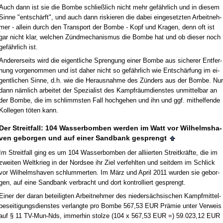
Auch dann ist sie die Bom­be schließlich nicht mehr gefähr­lich und in die­sem
Sin­ne "entschärft", und auch dann ris­kie­ren die da­bei ein­ge­setz­ten Ar­beit­neh­
mer - al­lein durch den Trans­port der Bom­be - Kopf und Kra­gen, denn oft ist
gar nicht klar, wel­chen Zünd­me­cha­nis­mus die Bom­be hat und ob die­ser noch
gefähr­lich ist.
An­de­rer­seits wird die ei­gent­li­che Spren­gung ei­ner Bom­be aus si­che­rer Ent­fer­
nung vor­ge­nom­men und ist da­her nicht so gefähr­lich wie Entschärfung im ei­
gent­li­chen Sin­ne, d.h. wie die Her­aus­nah­me des Zünders aus der Bom­be. Nur
dann nämlich ar­bei­tet der Spe­zia­list des Kampfräum­diens­tes un­mit­tel­bar an
der Bom­be, die im schlimms­ten Fall hoch­ge­hen und ihn und ggf. mit­hel­fen­de
Kol­le­gen töten kann.
Der Streit­fall: 104 Was­ser­bom­ben wer­den im Watt vor Wil­helms­ha­
ven ge­bor­gen und auf ei­ner Sand­bank ge­sprengt
Im Streit­fall ging es um 104 Was­ser­bom­ben der al­li­ier­ten Streit­kräfte, die im
zwei­ten Welt­krieg in der Nord­see ihr Ziel ver­fehl­ten und seit­dem im Schlick
vor Wil­helms­ha­ven schlum­mer­ten. Im März und April 2011 wur­den sie ge­bor­
gen, auf ei­ne Sand­bank ver­bracht und dort kon­trol­liert ge­sprengt.
Ei­ner der dar­an be­tei­lig­ten Ar­beit­neh­mer des nie­dersäch­si­schen Kampf­mit­tel­
be­sei­ti­gungs­diens­tes ver­lang­te pro Bom­be 567,53 EUR Prämie un­ter Ver­weis
auf § 11 TV-Mun-Nds, im­mer­hin stol­ze (104 x 567,53 EUR =) 59.023,12 EUR