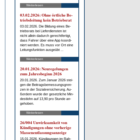
Weiterlesen
03.02.2026: Oh­ne ört­li­che Be­
triebs­lei­tung kein Be­triebs­rat
03.02.2026. Die Bil­dung ei­nes Be­
triebs­rats bei Lie­fer­diens­ten ist
nicht al­lein da­durch ge­recht­fer­tigt,
dass Fah­rer über ei­ne App ko­or­di­
niert wer­den. Es muss vor Ort ei­ne
Lei­tungs­funk­ti­on aus­ge­übt ...
Weiterlesen
20.01.2026: Neu­re­ge­lun­gen
zum Jah­res­be­ginn 2026
20.01.2026. Zum Ja­nu­ar 2026 stei­
gen die Bei­trags­be­mes­sungs­gren­
zen in der So­zi­al­ver­si­che­rung. Au­
ßer­dem wur­de der ge­setz­li­che Min­
dest­lohn auf 13,90 pro St­un­de an­
ge­ho­ben.
Weiterlesen
26/004 Un­wirk­sam­keit von
Kün­di­gun­gen oh­ne vor­he­ri­ge
Mas­sen­ent­las­sungs­an­zei­ge
15.01.2026. Kün­di­gun­gen im Rah­