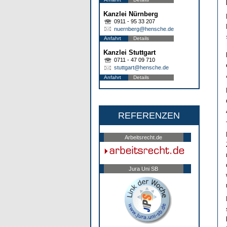
Kanzlei Nürnberg
0911 - 95 33 207
nuernberg@hensche.de
Anfahrt
Details
Kanzlei Stuttgart
0711 - 47 09 710
stuttgart@hensche.de
Anfahrt
Details
REFERENZEN
Arbeitsrecht.de
Jura Uni SB