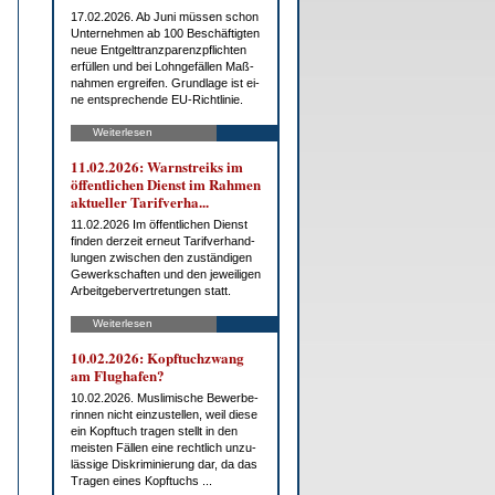
17.02.2026. Ab Ju­ni müs­sen schon
Un­ter­neh­men ab 100 Be­schäf­tig­ten
neue Ent­gelt­tranz­pa­renz­pflich­ten
er­fül­len und bei Lohn­ge­fäl­len Maß­
nah­men er­grei­fen. Grund­la­ge ist ei­
ne ent­spre­chen­de EU-Richt­li­nie.
Weiterlesen
11.02.2026: Warn­streiks im
öf­fent­li­chen Dienst im Rah­men
ak­tu­el­ler Ta­rif­ver­ha...
11.02.2026 Im öf­fent­li­chen Dienst
fin­den der­zeit er­neut Ta­rif­ver­hand­
lun­gen zwi­schen den zu­stän­di­gen
Ge­werk­schaf­ten und den je­wei­li­gen
Ar­beit­ge­ber­ver­tre­tun­gen statt.
Weiterlesen
10.02.2026: Kopf­tuch­zwang
am Flug­ha­fen?
10.02.2026. Mus­li­mi­sche Be­wer­be­
rin­nen nicht ein­zu­stel­len, weil die­se
ein Kopf­tuch tra­gen stellt in den
meis­ten Fäl­len ei­ne recht­lich un­zu­
läs­si­ge Dis­kri­mi­nie­rung dar, da das
Tra­gen ei­nes Kopf­tuchs ...