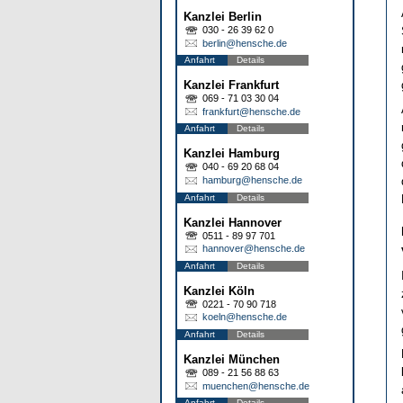
Kanzlei Berlin
030 - 26 39 62 0
berlin@hensche.de
Anfahrt
Details
Kanzlei Frankfurt
069 - 71 03 30 04
frankfurt@hensche.de
Anfahrt
Details
Kanzlei Hamburg
040 - 69 20 68 04
hamburg@hensche.de
Anfahrt
Details
Kanzlei Hannover
0511 - 89 97 701
hannover@hensche.de
Anfahrt
Details
Kanzlei Köln
0221 - 70 90 718
koeln@hensche.de
Anfahrt
Details
Kanzlei München
089 - 21 56 88 63
muenchen@hensche.de
Anfahrt
Details