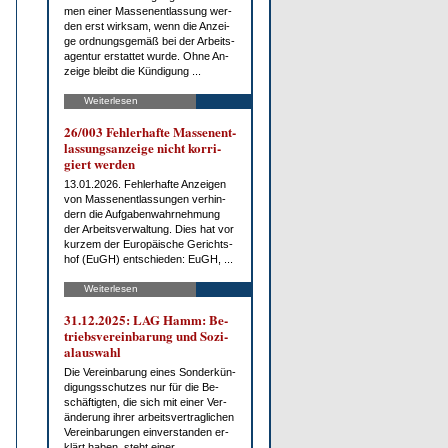
men ei­ner Mas­sen­ent­las­sung wer­
den erst wirk­sam, wenn die An­zei­
ge ord­nungs­ge­mäß bei der Ar­beits­
agen­tur er­stat­tet wur­de. Oh­ne An­
zei­ge bleibt die Kün­di­gung ...
Weiterlesen
26/003 Feh­ler­haf­te Mas­sen­ent­
las­sungs­an­zei­ge nicht kor­ri­
giert wer­den
13.01.2026. Feh­ler­haf­te An­zei­gen
von Mas­sen­ent­las­sun­gen ver­hin­
dern die Auf­ga­ben­wahr­neh­mung
der Ar­beits­ver­wal­tung. Dies hat vor
kur­zem der Eu­ro­päi­sche Ge­richts­
hof (EuGH) ent­schie­den: EuGH, ...
Weiterlesen
31.12.2025: LAG Hamm: Be­
triebs­ver­ein­ba­rung und So­zi­
al­aus­wahl
Die Ver­ein­ba­rung ei­nes Son­der­kün­
di­gungs­schut­zes nur für die Be­
schäf­tig­ten, die sich mit ei­ner Ver­
än­de­rung ih­rer ar­beits­ver­trag­li­chen
Ver­ein­ba­run­gen ein­ver­stan­den er­
klärt ha­ben, steht ei­ner ...