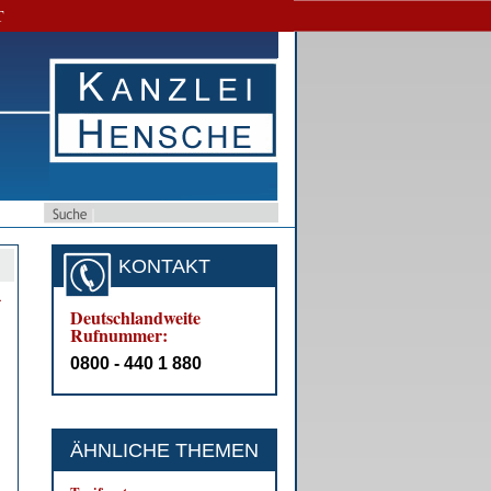
T
KONTAKT
­
Deutschlandweite
Rufnummer:
0800 - 440 1 880
ÄHNLICHE THEMEN