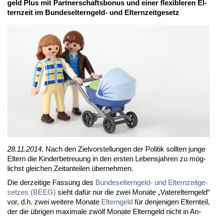
geld Plus mit Part­ner­schafts­bo­nus und ei­ner fle­xi­ble­ren El­
tern­zeit im Bun­des­el­tern­geld- und El­tern­zeit­ge­setz
28.11.2014
. Nach den Ziel­vor­stel­lun­gen der Po­li­tik soll­ten jun­ge
El­tern die Kin­der­be­treu­ung in den ers­ten Le­bens­jah­ren zu mög­
lichst glei­chen Zeit­an­tei­len über­neh­men.
Die der­zei­ti­ge Fas­sung des
Bun­des­el­tern­geld- und El­tern­zeit­ge­
set­zes (BEEG)
sieht da­für nur die zwei Mo­na­te „Va­ter­el­tern­geld“
vor, d.h. zwei wei­te­re Mo­na­te
El­tern­geld
für den­je­ni­gen El­tern­teil,
der die üb­ri­gen ma­xi­ma­le zwölf Mo­na­te El­tern­geld nicht in An­