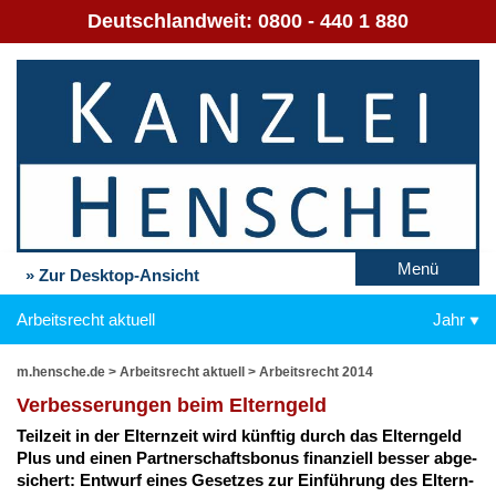
Deutschlandweit:
0800 - 440 1 880
Menü
» Zur Desktop-Ansicht
Arbeitsrecht aktuell
Jahr
m.hensche.de
>
Arbeitsrecht aktuell
>
Arbeitsrecht 2014
Ver­bes­se­run­gen beim El­tern­geld
Teil­zeit in der El­tern­zeit wird künf­tig durch das El­tern­geld
Plus und ei­nen Part­ner­schafts­bo­nus fi­nan­zi­ell bes­ser ab­ge­
si­chert: Ent­wurf ei­nes Ge­set­zes zur Ein­füh­rung des El­tern­