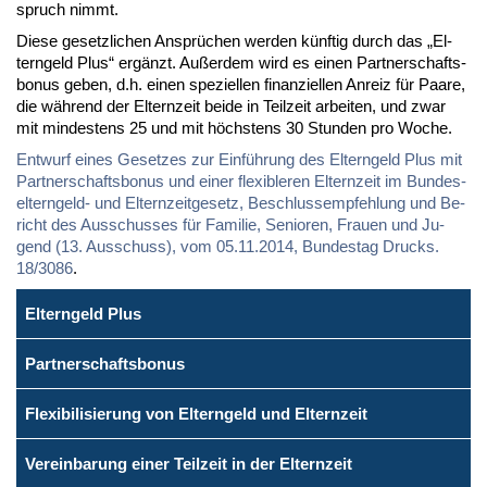
spruch nimmt.
Die­se ge­setz­li­chen An­sprü­chen wer­den künf­tig durch das „El­
tern­geld Plus“ er­gänzt. Au­ßer­dem wird es ei­nen Part­ner­schafts­
bo­nus ge­ben, d.h. ei­nen spe­zi­el­len fi­nan­zi­el­len An­reiz für Paa­re,
die wäh­rend der El­tern­zeit bei­de in Teil­zeit ar­bei­ten, und zwar
mit min­des­tens 25 und mit höchs­tens 30 St­un­den pro Wo­che.
Ent­wurf ei­nes Ge­set­zes zur Ein­füh­rung des El­tern­geld Plus mit
Part­ner­schafts­bo­nus und ei­ner fle­xi­ble­ren El­tern­zeit im Bun­des­
el­tern­geld- und El­tern­zeit­ge­setz, Be­schluss­emp­feh­lung und Be­
richt des Aus­schus­ses für Fa­mi­lie, Se­nio­ren, Frau­en und Ju­
gend (13. Aus­schuss), vom 05.11.2014, Bun­des­tag Drucks.
18/3086
.
Elterngeld Plus
Partnerschaftsbonus
Flexibilisierung von Elterngeld und Elternzeit
Vereinbarung einer Teilzeit in der Elternzeit