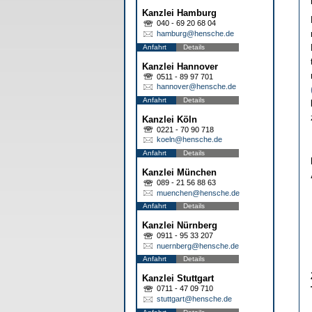
Kanzlei Hamburg
040 - 69 20 68 04
hamburg@hensche.de
Anfahrt
Details
Kanzlei Hannover
0511 - 89 97 701
hannover@hensche.de
Anfahrt
Details
Kanzlei Köln
0221 - 70 90 718
koeln@hensche.de
Anfahrt
Details
Kanzlei München
089 - 21 56 88 63
muenchen@hensche.de
Anfahrt
Details
Kanzlei Nürnberg
0911 - 95 33 207
nuernberg@hensche.de
Anfahrt
Details
Kanzlei Stuttgart
0711 - 47 09 710
stuttgart@hensche.de