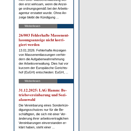
den erst wirk­sam, wenn die An­zei­
ge ord­nungs­ge­mäß bei der Ar­beits­
agen­tur er­stat­tet wur­de. Oh­ne An­
zei­ge bleibt die Kün­di­gung ...
Weiterlesen
26/003 Feh­ler­haf­te Mas­sen­ent­
las­sungs­an­zei­ge nicht kor­ri­
giert wer­den
13.01.2026. Feh­ler­haf­te An­zei­gen
von Mas­sen­ent­las­sun­gen ver­hin­
dern die Auf­ga­ben­wahr­neh­mung
der Ar­beits­ver­wal­tung. Dies hat vor
kur­zem der Eu­ro­päi­sche Ge­richts­
hof (EuGH) ent­schie­den: EuGH, ...
Weiterlesen
31.12.2025: LAG Hamm: Be­
triebs­ver­ein­ba­rung und So­zi­
al­aus­wahl
Die Ver­ein­ba­rung ei­nes Son­der­kün­
di­gungs­schut­zes nur für die Be­
schäf­tig­ten, die sich mit ei­ner Ver­
än­de­rung ih­rer ar­beits­ver­trag­li­chen
Ver­ein­ba­run­gen ein­ver­stan­den er­
klärt ha­ben, steht ei­ner ...