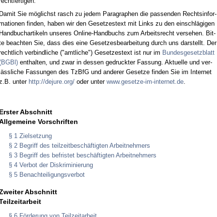
recht­fer­ti­gen.
Da­mit Sie mög­lichst rasch zu je­dem Pa­ra­gra­phen die pas­sen­den Rechts­in­for­
ma­tio­nen fin­den, ha­ben wir den Ge­set­zes­text mit Links zu den ein­schlä­gi­gen
Hand­buch­ar­ti­keln un­se­res On­line-Hand­buchs zum Ar­beits­recht ver­se­hen. Bit­
te be­ach­ten Sie, dass dies ei­ne Ge­set­zes­be­ar­bei­tung durch uns dar­stellt. Der
recht­lich ver­bind­li­che ("amt­li­che") Ge­set­zes­text ist nur im
Bun­des­ge­setz­blatt
(BGBl)
ent­hal­ten, und zwar in des­sen ge­druck­ter Fas­sung. Ak­tu­el­le und ver­
läss­li­che Fas­sun­gen des Tz­B­fG und an­de­rer Ge­set­ze fin­den Sie im In­ter­net
z.B. un­ter
http://de­ju­re.org/
oder un­ter
www.ge­set­ze-im-in­ter­net.de
.
Erster Abschnitt
Allgemeine Vorschriften
§ 1 Zielsetzung
§ 2 Begriff des teilzeitbeschäftigten Arbeitnehmers
§ 3 Begriff des befristet beschäftigten Arbeitnehmers
§ 4 Verbot der Diskriminierung
§ 5 Benachteiligungsverbot
Zweiter Abschnitt
Teilzeitarbeit
§ 6 Förderung von Teilzeitarbeit