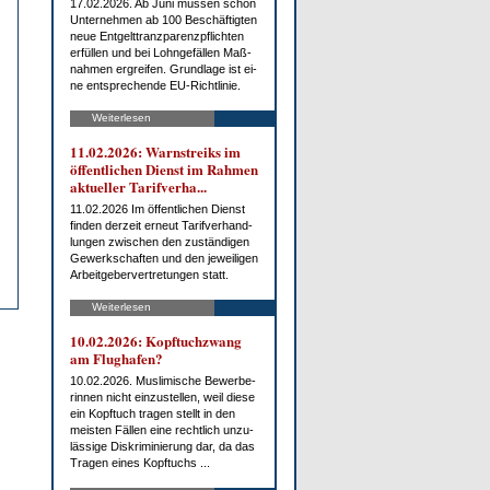
17.02.2026. Ab Ju­ni müs­sen schon
Un­ter­neh­men ab 100 Be­schäf­tig­ten
neue Ent­gelt­tranz­pa­renz­pflich­ten
er­fül­len und bei Lohn­ge­fäl­len Maß­
nah­men er­grei­fen. Grund­la­ge ist ei­
ne ent­spre­chen­de EU-Richt­li­nie.
Weiterlesen
11.02.2026: Warn­streiks im
öf­fent­li­chen Dienst im Rah­men
ak­tu­el­ler Ta­rif­ver­ha...
11.02.2026 Im öf­fent­li­chen Dienst
fin­den der­zeit er­neut Ta­rif­ver­hand­
lun­gen zwi­schen den zu­stän­di­gen
Ge­werk­schaf­ten und den je­wei­li­gen
Ar­beit­ge­ber­ver­tre­tun­gen statt.
Weiterlesen
10.02.2026: Kopf­tuch­zwang
am Flug­ha­fen?
10.02.2026. Mus­li­mi­sche Be­wer­be­
rin­nen nicht ein­zu­stel­len, weil die­se
ein Kopf­tuch tra­gen stellt in den
meis­ten Fäl­len ei­ne recht­lich un­zu­
läs­si­ge Dis­kri­mi­nie­rung dar, da das
Tra­gen ei­nes Kopf­tuchs ...