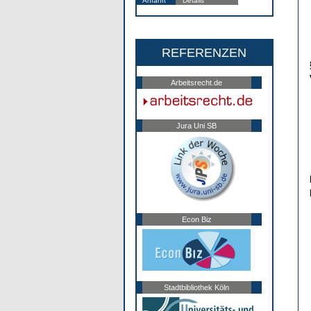
Anfahrt
Details
REFERENZEN
Arbeitsrecht.de
Jura Uni SB
Econ Biz
Stadtbibliothek Köln