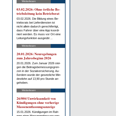
Weiterlesen
03.02.2026: Oh­ne ört­li­che Be­
triebs­lei­tung kein Be­triebs­rat
03.02.2026. Die Bil­dung ei­nes Be­
triebs­rats bei Lie­fer­diens­ten ist
nicht al­lein da­durch ge­recht­fer­tigt,
dass Fah­rer über ei­ne App ko­or­di­
niert wer­den. Es muss vor Ort ei­ne
Lei­tungs­funk­ti­on aus­ge­übt ...
Weiterlesen
20.01.2026: Neu­re­ge­lun­gen
zum Jah­res­be­ginn 2026
20.01.2026. Zum Ja­nu­ar 2026 stei­
gen die Bei­trags­be­mes­sungs­gren­
zen in der So­zi­al­ver­si­che­rung. Au­
ßer­dem wur­de der ge­setz­li­che Min­
dest­lohn auf 13,90 pro St­un­de an­
ge­ho­ben.
Weiterlesen
26/004 Un­wirk­sam­keit von
Kün­di­gun­gen oh­ne vor­he­ri­ge
Mas­sen­ent­las­sungs­an­zei­ge
15.01.2026. Kün­di­gun­gen im Rah­
men ei­ner Mas­sen­ent­las­sung wer­