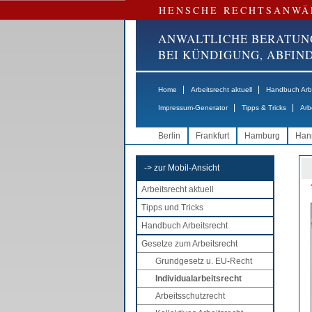
HENSCHE RECHTSANWÄ
ANWALTLICHE BERATUN
BEI KÜNDIGUNG, ABFI
|
|
Home
Arbeitsrecht aktuell
Handbuch Arbe
|
|
Impressum-Generator
Tipps & Tricks
Arb
Berlin
Frankfurt
Hamburg
Han
-> zur Mobil-Ansicht
Arbeitsrecht aktuell
Tipps und Tricks
Handbuch Arbeitsrecht
Gesetze zum Arbeitsrecht
Grundgesetz u. EU-Recht
Individualarbeitsrecht
Arbeitsschutzrecht