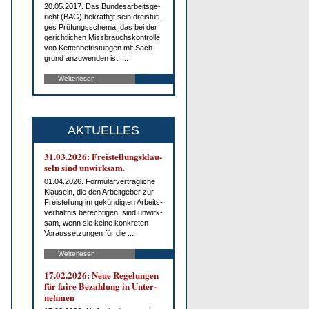
20.05.2017. Das Bun­des­ar­beits­ge­
richt (BAG) be­kräf­tigt sein drei­stu­fi­
ges Prü­fungs­sche­ma, das bei der
ge­richt­li­chen Miss­brauchs­kon­trol­le
von Ket­ten­be­fris­tun­gen mit Sach­
grund an­zu­wen­den ist: ...
Weiterlesen
AKTUELLES
31.03.2026: Frei­stel­lungs­klau­
seln sind un­wirk­sam.
01.04.2026. For­mu­lar­ver­trag­li­che
Klau­seln, die den Ar­beit­ge­ber zur
Frei­stel­lung im ge­kün­dig­ten Ar­beits­
ver­hält­nis be­rech­ti­gen, sind un­wirk­
sam, wenn sie kei­ne kon­kre­ten
Vor­aus­set­zun­gen für die ...
Weiterlesen
17.02.2026: Neue Re­ge­lun­gen
für fai­re Be­zah­lung in Un­ter­
neh­men