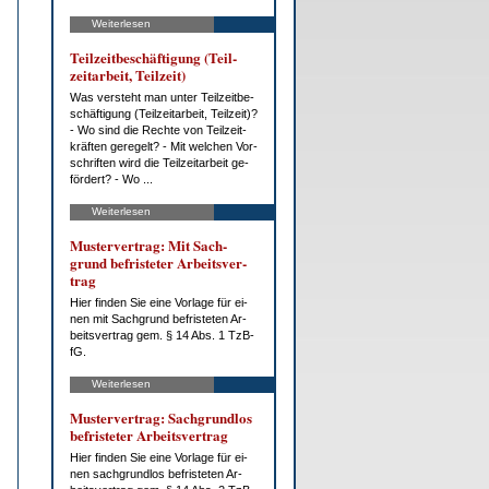
Weiterlesen
Teil­zeit­be­schäf­ti­gung (Teil­
zeit­ar­beit, Teil­zeit)
Was ver­steht man un­ter Teil­zeit­be­
schäf­ti­gung (Teil­zeit­ar­beit, Teil­zeit)?
- Wo sind die Rech­te von Teil­zeit­
kräf­ten ge­re­gelt? - Mit wel­chen Vor­
schrif­ten wird die Teil­zeit­ar­beit ge­
för­dert? - Wo ...
Weiterlesen
Mus­ter­ver­trag: Mit Sach­
grund be­fris­te­ter Ar­beits­ver­
trag
Hier fin­den Sie ei­ne Vor­la­ge für ei­
nen mit Sach­grund be­fris­te­ten Ar­
beits­ver­trag gem. § 14 Abs. 1 Tz­B­
fG.
Weiterlesen
Mus­ter­ver­trag: Sach­grund­los
be­fris­te­ter Ar­beits­ver­trag
Hier fin­den Sie ei­ne Vor­la­ge für ei­
nen sach­grund­los be­fris­te­ten Ar­