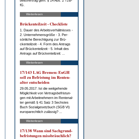
beits­ver­trag gem. § 14 Abs. 2 Tz­B­
fG.
Weiterlesen
Brü­cken­teil­zeit - Check­lis­te
1. Dau­er des Ar­beits­ver­hält­nis­ses -
2. Un­ter­neh­mens­grö­ße - 3. Per­
sön­li­che Be­rech­ti­gung zur Brü­
cken­teil­zeit - 4. Form des An­trags
auf Brü­cken­teil­zeit - 5. In­halt des
An­trags auf Brü­cken­teil­zeit: ...
Weiterlesen
17/143 LAG Bre­men: EuGH
soll zu Be­fris­tung im Ren­ten­
al­ter ent­schei­den
29.05.2017. Ist die weit­ge­hen­de
Mög­lich­keit von Ver­trags­be­fris­tun­
gen mit Ar­beit­neh­mern im Ren­ten­al­
ter ge­mäß § 41 Satz 3 Sechs­tes
Buch So­zi­al­ge­setz­buch (SGB VI)
eu­ro­pa­recht­lich zu­läs­sig? ...
Weiterlesen
17/138 Wann sind Sach­grund­
be­fris­tun­gen miss­bräuch­lich?