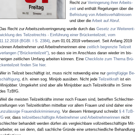
Recht zur
Ver­rin­ge­rung ih­rer Ar­beits­
zeit
und ent­hält Re­ge­lun­gen über die
Be­fris­tung von Ar­beits­ver­hält­nis­sen
und über die
Ar­beit auf Ab­ruf
.
Das Recht zur Ar­beits­zeit­ver­rin­ge­rung wur­de durch das
Ge­setz zur Wei­ter­ent­
wick­lung des Teil­zeit­rechts - Ein­füh­rung ei­ner Brü­cken­teil­zeit, vom
11.12.2018 (BGBl. I S. 2384)
, zum 01.01.2019 ver­bes­sert. Seit An­fang 2019
kön­nen Ar­beit­neh­mer und Ar­beit­neh­me­rin­nen ei­ne
zeit­lich be­grenz­te Teil­zeit
ver­lan­gen ("Brü­cken­teil­zeit")
, so dass sie im An­schluss dar­an wie­der im bis­
he­ri­gen zeit­li­chen Um­fang ar­bei­ten kön­nen. Ei­ne
Check­lis­te zum The­ma Brü­
cken­teil­zeit fin­den Sie hier
.
Wer in Teil­zeit be­schäf­tigt ist, muss nicht not­wen­dig ei­ne nur
ge­ring­fü­gi­ge Be­
schäf­ti­gung
, d.h. ei­nen sog. Mi­ni­job aus­üben. Nicht je­de
Teil­zeit­kraft
ist ein
Mi­ni­job­ber. Um­ge­kehrt sind aber al­le Mi­ni­job­ber auch Teil­zeit­kräf­te im Sin­ne
des Tz­B­fG.
Weil die meis­ten Teil­zeit­kräf­te im­mer noch Frau­en sind, be­tref­fen Schlech­ter­
stel­lun­gen von Teil­zeit­kräf­ten mit­tel­bar vor al­lem Frau­en und sind da­her ei­ne
un­zu­läs­si­ge Frau­en­dis­kri­mi­nie­rung
. Vor die­sem Hin­ter­grund schreibt
§ 4 Tz­B­
fG
vor, dass
teil­zeit­be­schäf­tig­te Ar­beit­neh­mer und Ar­beit­neh­me­rin­nen
nicht
schlech­ter be­han­delt wer­den dür­fen als ver­gleich­ba­re voll­zeit­be­schäf­tig­te Mit­
ar­bei­ter, es sei denn, daß sach­li­che Grün­de ei­ne un­ter­schied­li­che Be­hand­lung