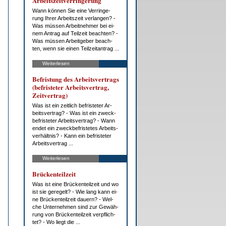
Ar­beits­zeit­ver­rin­ge­rung
Wann kön­nen Sie ei­ne Ver­rin­ge­
rung Ih­rer Ar­beits­zeit ver­lan­gen? -
Was müs­sen Ar­beit­neh­mer bei ei­
nem An­trag auf Teil­zeit be­ach­ten? -
Was müs­sen Ar­beit­ge­ber be­ach­
ten, wenn sie ei­nen Teil­zeit­an­trag ...
Weiterlesen
Be­fris­tung des Ar­beits­ver­trags
(be­fris­te­ter Ar­beits­ver­trag,
Zeit­ver­trag)
Was ist ein zeit­lich be­fris­te­ter Ar­
beits­ver­trag? - Was ist ein zweck­
be­fris­te­ter Ar­beits­ver­trag? - Wann
en­det ein zweck­be­fris­te­tes Ar­beits­
ver­hält­nis? - Kann ein be­fris­te­ter
Ar­beits­ver­trag ...
Weiterlesen
Brü­cken­teil­zeit
Was ist ei­ne Brü­cken­teil­zeit und wo
ist sie ge­re­gelt? - Wie lang kann ei­
ne Brü­cken­teil­zeit dau­ern? - Wel­
che Un­ter­neh­men sind zur Ge­wäh­
rung von Brü­cken­teil­zeit ver­pflich­
tet? - Wo liegt die ...