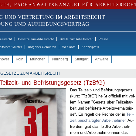
LTE, FACHANWALTSKANZLEI FÜR ARBEITSRECH
G UND VERTRETUNG IM ARBEITSRECHT
NDUNG UND AUFHEBUNGSVERTRAG
|
|
|
itsrecht
Gesetze zum Arbeitsrecht
Urteile zum Arbeitsrecht
Presse
|
|
|
eitsrecht Muster
Ratgeber Gebühren
Webinare
Kanzleiprofil
nover
Köln
München
Nürnberg
Stuttgart
Anwälte
GESETZE ZUM ARBEITSRECHT
Teilzeit- und Befristungsgesetz (TzBfG)
Das Teil­zeit- und Be­fris­tungs­ge­setz
(kurz: "Tz­B­fG") heißt of­fi­zi­ell mit vol­
lem Na­men "Ge­setz über Teil­zeit­ar­
beit und be­fris­te­te Ar­beits­ver­hält­nis­
se". Es re­gelt die Rech­te der in
Teil­
zeit be­schäf­tig­ten Ar­beit­neh­mer
. Au­
ßer­dem gibt das Tz­B­fG Ar­beit­neh­
mern und Ar­beit­neh­me­rin­nen das