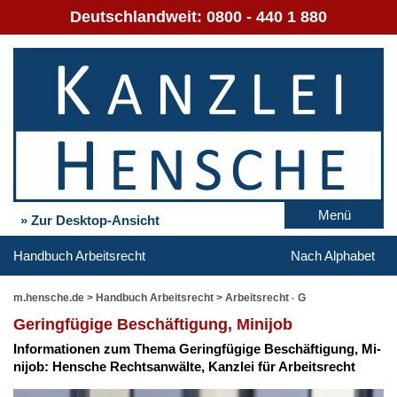
Deutschlandweit:
0800 - 440 1 880
Menü
» Zur Desktop-Ansicht
Handbuch Arbeitsrecht
Nach Alphabet
m.hensche.de
>
Handbuch Arbeitsrecht
>
Arbeitsrecht - G
Ge­ring­fü­gi­ge Be­schäf­ti­gung, Mi­ni­job
In­for­ma­tio­nen zum The­ma Ge­ring­fü­gi­ge Be­schäf­ti­gung, Mi­
ni­job: Hen­sche Rechts­an­wäl­te, Kanz­lei für Ar­beits­recht