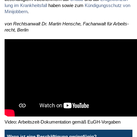
lung im Krank­heits­fall
ha­ben so­wie zum
Kün­di­gungs­schutz von
Mi­ni­job­bern
.
von Rechts­an­walt Dr. Mar­tin Hen­sche, Fach­an­walt für Ar­beits­
recht, Ber­lin
Video: Arbeitszeit-Dokumentation gemäß EuGH-Vorgaben
Wann ist eine Beschäftigung geringfügig?