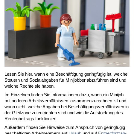
Le­sen Sie hier, wann ei­ne Be­schäf­ti­gung ge­ring­fü­gig ist, wel­che
Steu­ern und So­zi­al­ab­ga­ben für Mi­ni­job­ber ab­zu­füh­ren sind und
wel­che Rech­te sie ha­ben.
Im Ein­zel­nen fin­den Sie In­for­ma­tio­nen da­zu, wann ein Mi­ni­job
mit an­de­ren Ar­beits­ver­hält­nis­sen zu­sam­men­zu­rech­nen ist und
wann nicht, wel­che Ab­ga­ben bei Be­schäf­ti­gungs­ver­hält­nis­sen in
der Gleit­zo­ne zu ent­rich­ten sind und wie die Auf­sto­ckung des
Ren­ten­bei­trags funk­tio­niert.
Au­ßer­dem fin­den Sie Hin­wei­se zum An­spruch von ge­ring­fü­gig
be­schäf­tig­ten Ar­beit­neh­mern auf
Ur­laub
und auf
Ent­gelt­fort­zah­