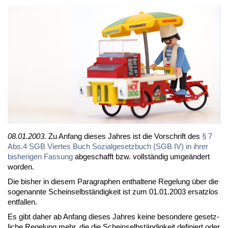
08.01.2003.
Zu An­fang die­ses Jah­res ist die Vor­schrift des
§ 7
Abs.4 SGB Vier­tes Buch So­zi­al­ge­setz­buch (SGB IV) in ih­rer
bis­he­ri­gen Fas­sung
ab­ge­schafft bzw. voll­stän­dig um­ge­än­dert
wor­den.
Die bis­her in die­sem Pa­ra­gra­phen ent­hal­te­ne Re­ge­lung über die
so­ge­nann­te Schein­selb­stän­dig­keit ist zum 01.01.2003 er­satz­los
ent­fal­len.
Es gibt da­her ab An­fang die­ses Jah­res kei­ne be­son­de­re ge­setz­
li­che Re­ge­lung mehr, die die Schein­selb­stän­dig­keit de­fi­niert oder