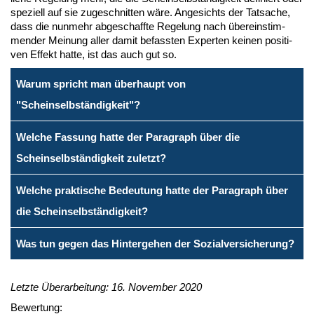
spe­zi­ell auf sie zu­ge­schnit­ten wä­re. An­ge­sichts der Tat­sa­che,
dass die nun­mehr ab­ge­schaff­te Re­ge­lung nach über­ein­stim­
men­der Mei­nung al­ler da­mit be­fass­ten Ex­per­ten kei­nen po­si­ti­
ven Ef­fekt hat­te, ist das auch gut so.
Warum spricht man überhaupt von
"Scheinselbständigkeit"?
Welche Fassung hatte der Paragraph über die
Scheinselbständigkeit zuletzt?
Welche praktische Bedeutung hatte der Paragraph über
die Scheinselbständigkeit?
Was tun gegen das Hintergehen der Sozialversicherung?
Letzte Überarbeitung: 16. November 2020
Bewertung: