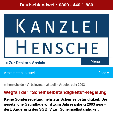
Deutschlandweit:
0800 - 440 1 880
Menü
» Zur Desktop-Ansicht
Arbeitsrecht aktuell
Jahr
m.hensche.de
>
Arbeitsrecht aktuell
>
Arbeitsrecht 2003
Weg­fall der "Schein­selb­stän­dig­keits"-Re­ge­lung
Kei­ne Son­der­re­ge­lung­mehr zur Schein­selb­stän­dig­keit: Die
ge­setz­li­che Grund­la­ge wird zum Jah­res­an­fang 2003 ge­än­
dert: Än­de­rung des SGB IV zur Schein­selb­stän­dig­keit