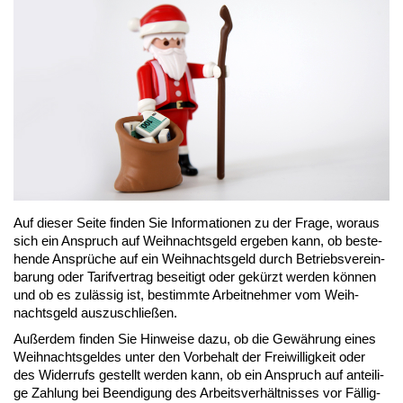
Auf die­ser Sei­te fin­den Sie In­for­ma­tio­nen zu der Fra­ge, wor­aus
sich ein An­spruch auf Weih­nachts­geld er­ge­ben kann, ob be­ste­
hen­de An­sprü­che auf ein Weih­nachts­geld durch Be­triebs­ver­ein­
ba­rung oder Ta­rif­ver­trag be­sei­tigt oder ge­kürzt wer­den kön­nen
und ob es zu­läs­sig ist, be­stimm­te Ar­beit­neh­mer vom Weih­
nachts­geld aus­zu­schlie­ßen.
Au­ßer­dem fin­den Sie Hin­wei­se da­zu, ob die Ge­wäh­rung ei­nes
Weih­nachts­gel­des un­ter den Vor­be­halt der Frei­wil­lig­keit oder
des Wi­der­rufs ge­stellt wer­den kann, ob ein An­spruch auf an­tei­li­
ge Zah­lung bei Be­en­di­gung des Ar­beits­ver­hält­nis­ses vor Fäl­lig­