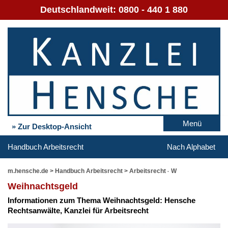
Deutschlandweit:
0800 - 440 1 880
Menü
» Zur Desktop-Ansicht
Handbuch Arbeitsrecht
Nach Alphabet
m.hensche.de
>
Handbuch Arbeitsrecht
>
Arbeitsrecht - W
Weih­nachts­geld
In­for­ma­tio­nen zum The­ma Weih­nachts­geld: Hen­sche
Rechts­an­wäl­te, Kanz­lei für Ar­beits­recht