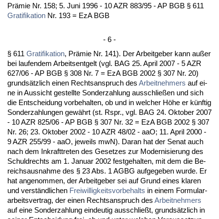
Prämie Nr. 158; 5. Ju­ni 1996 - 10 AZR 883/95 - AP BGB § 611
Gra­ti­fi­ka­ti­on
Nr. 193 = EzA BGB
- 6 -
§ 611
Gra­ti­fi­ka­ti­on
, Prämie Nr. 141). Der Ar­beit­ge­ber kann außer
bei lau­fen­dem Ar­beits­ent­gelt (vgl. BAG 25. April 2007 - 5 AZR
627/06 - AP BGB § 308 Nr. 7 = EzA BGB 2002 § 307 Nr. 20)
grundsätz­lich ei­nen Rechts­an­spruch des
Ar­beit­neh­mers
auf ei­
ne in Aus­sicht ge­stell­te Son­der­zah­lung aus­sch­ließen und sich
die Ent­schei­dung vor­be­hal­ten, ob und in wel­cher Höhe er künf­tig
Son­der­zah­lun­gen gewährt (st. Rspr., vgl. BAG 24. Ok­to­ber 2007
- 10 AZR 825/06 - AP BGB § 307 Nr. 32 = EzA BGB 2002 § 307
Nr. 26; 23. Ok­to­ber 2002 - 10 AZR 48/02 - aaO; 11. April 2000 -
9 AZR 255/99 - aaO, je­weils mwN). Dar­an hat der Se­nat auch
nach dem In­kraft­tre­ten des Ge­set­zes zur Mo­der­ni­sie­rung des
Schuld­rechts am 1. Ja­nu­ar 2002 fest­ge­hal­ten, mit dem die Be­
reichs­aus­nah­me des § 23 Abs. 1 AGBG auf­ge­ge­ben wur­de. Er
hat an­ge­nom­men, der Ar­beit­ge­ber sei auf Grund ei­nes kla­ren
und verständ­li­chen
Frei­wil­lig­keits­vor­be­halts
in ei­nem For­mu­lar­
ar­beits­ver­trag, der ei­nen Rechts­an­spruch des
Ar­beit­neh­mers
auf ei­ne Son­der­zah­lung ein­deu­tig aus­sch­ließt, grundsätz­lich in