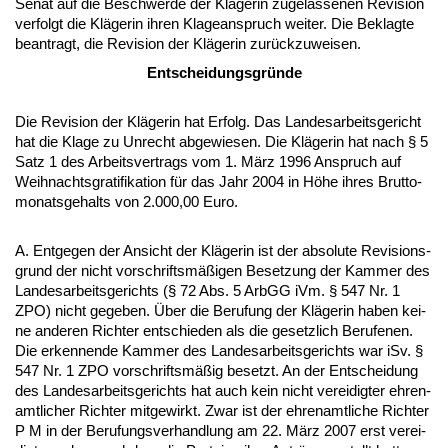
Se­nat auf die Be­schwer­de der Kläge­rin zu­ge­las­se­nen Re­vi­si­on
ver­folgt die Kläge­rin ih­ren Kla­ge­an­spruch wei­ter. Die Be­klag­te
be­an­tragt, die Re­vi­si­on der Kläge­rin zurück­zu­wei­sen.
Ent­schei­dungs­gründe
Die Re­vi­si­on der Kläge­rin hat Er­folg. Das Lan­des­ar­beits­ge­richt
hat die Kla­ge zu Un­recht ab­ge­wie­sen. Die Kläge­rin hat nach § 5
Satz 1 des Ar­beits­ver­trags vom 1. März 1996 An­spruch auf
Weih­nachts­gra­ti­fi­ka­ti­on für das Jahr 2004 in Höhe ih­res Brut­to­
mo­nats­ge­halts von 2.000,00 Eu­ro.
A. Ent­ge­gen der An­sicht der Kläge­rin ist der ab­so­lu­te Re­vi­si­ons­
grund der nicht vor­schriftsmäßigen Be­set­zung der Kam­mer des
Lan­des­ar­beits­ge­richts (§ 72 Abs. 5 ArbGG iVm. § 547 Nr. 1
ZPO) nicht ge­ge­ben. Über die Be­ru­fung der Kläge­rin ha­ben kei­
ne an­de­ren Rich­ter ent­schie­den als die ge­setz­lich Be­ru­fe­nen.
Die er­ken­nen­de Kam­mer des Lan­des­ar­beits­ge­richts war iSv. §
547 Nr. 1 ZPO vor­schriftsmäßig be­setzt. An der Ent­schei­dung
des Lan­des­ar­beits­ge­richts hat auch kein nicht ver­ei­dig­ter eh­ren­
amt­li­cher Rich­ter mit­ge­wirkt. Zwar ist der eh­ren­amt­li­che Rich­ter
P M in der Be­ru­fungs­ver­hand­lung am 22. März 2007 erst ver­ei­