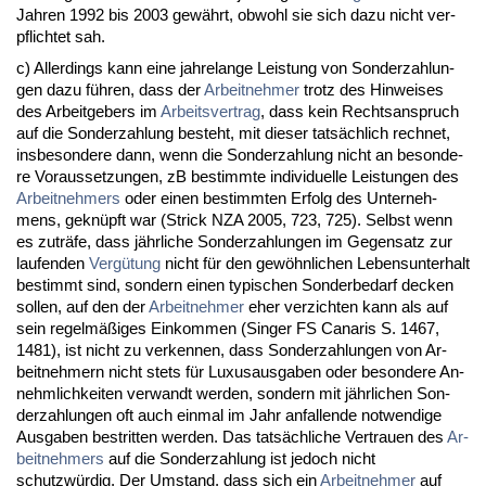
Jah­ren 1992 bis 2003 gewährt, ob­wohl sie sich da­zu nicht ver­
pflich­tet sah.
c) Al­ler­dings kann ei­ne jah­re­lan­ge Leis­tung von Son­der­zah­lun­
gen da­zu führen, dass der
Ar­beit­neh­mer
trotz des Hin­wei­ses
des Ar­beit­ge­bers im
Ar­beits­ver­trag
, dass kein Rechts­an­spruch
auf die Son­der­zah­lung be­steht, mit die­ser tatsächlich rech­net,
ins­be­son­de­re dann, wenn die Son­der­zah­lung nicht an be­son­de­
re Vor­aus­set­zun­gen, zB be­stimm­te in­di­vi­du­el­le Leis­tun­gen des
Ar­beit­neh­mers
oder ei­nen be­stimm­ten Er­folg des Un­ter­neh­
mens, ge­knüpft war (Strick NZA 2005, 723, 725). Selbst wenn
es zu­träfe, dass jähr­li­che Son­der­zah­lun­gen im Ge­gen­satz zur
lau­fen­den
Vergütung
nicht für den gewöhn­li­chen Le­bens­un­ter­halt
be­stimmt sind, son­dern ei­nen ty­pi­schen Son­der­be­darf de­cken
sol­len, auf den der
Ar­beit­neh­mer
eher ver­zich­ten kann als auf
sein re­gelmäßiges Ein­kom­men (Sin­ger FS Ca­na­ris S. 1467,
1481), ist nicht zu ver­ken­nen, dass Son­der­zah­lun­gen von Ar­
beit­neh­mern nicht stets für Lu­xus­aus­ga­ben oder be­son­de­re An­
nehm­lich­kei­ten ver­wandt wer­den, son­dern mit jähr­li­chen Son­
der­zah­lun­gen oft auch ein­mal im Jahr an­fal­len­de not­wen­di­ge
Aus­ga­ben be­strit­ten wer­den. Das tatsächli­che Ver­trau­en des
Ar­
beit­neh­mers
auf die Son­der­zah­lung ist je­doch nicht
schutzwürdig. Der Um­stand, dass sich ein
Ar­beit­neh­mer
auf