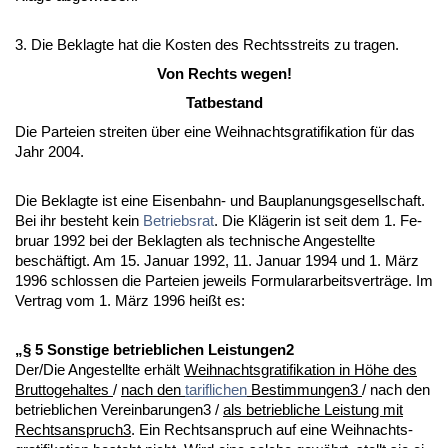
3. Die Be­klag­te hat die Kos­ten des Rechts­streits zu tra­gen.
Von Rechts we­gen!
Tat­be­stand
Die Par­tei­en strei­ten über ei­ne Weih­nachts­gra­ti­fi­ka­ti­on für das
Jahr 2004.
Die Be­klag­te ist ei­ne Ei­sen­bahn- und Bau­pla­nungs­ge­sell­schaft.
Bei ihr be­steht kein
Be­triebs­rat
. Die Kläge­rin ist seit dem 1. Fe­
bru­ar 1992 bei der Be­klag­ten als tech­ni­sche An­ge­stell­te
beschäftigt. Am 15. Ja­nu­ar 1992, 11. Ja­nu­ar 1994 und 1. März
1996 schlos­sen die Par­tei­en je­weils For­mu­lar­ar­beits­verträge. Im
Ver­trag vom 1. März 1996 heißt es:
„§ 5 Sons­ti­ge be­trieb­li­chen Leistungen2
Der/Die An­ge­stell­te erhält
Weih­nachts­gra­ti­fi­ka­ti­on in Höhe des
Brut­to­ge­hal­tes
/
nach den
ta­rif­li­chen
Bestimmungen3
/ nach den
be­trieb­li­chen Vereinbarungen3 /
als be­trieb­li­che Leis­tung mit
Rechtsanspruch3
. Ein Rechts­an­spruch auf ei­ne Weih­nachts­