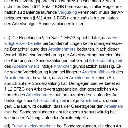
die Ar­beits­ver­trags­par­tei­en aus­sch­ließlich ei­ne nach Zeit-ab­
schnit­ten iSv. § 614 Satz 2 BGB be­mes­se­ne, in al­ler Re­gel mo­
nat­lich zu zah­len­de lau­fen­de
Vergütung
ver­ein­bart, muss der Ar­
beit­ge­ber nach § 611 Abs. 1 BGB nicht zusätz­lich zum lau­fen­
den Ar­beits­ent­gelt Son­der­zah­lun­gen leis­ten.
cc) Die Re­ge­lung in § 4a Satz 1 EFZG spricht dafür, dass
Frei­
wil­lig­keits­vor­be­hal­te
bei Son­der­zah­lun­gen kei­ne un­an­ge­mes­se­
ne Be­nach­tei­li­gung des
Ar­beit­neh­mers
be­deu­ten. Nach die­ser
Vor­schrift ist ei­ne Ver­ein­ba­rung der Ar­beits­ver­trags­par­tei­en über
die Kürzung von Son­der­zah­lun­gen auf Grund
Ar­beits­unfähig­keit
des
Ar­beit­neh­mers
in­fol­ge
Krank­heit
grundsätz­lich zulässig. Ei­
ne sol­che Ver­ein­ba­rung kann bei länge­rer
Ar­beits­unfähig­keit
des
Ar­beit­neh­mers
be­wir­ken, dass der
Ar­beit­neh­mer
kei­nen An­
spruch auf die Son­der­zah­lung hat. Dem­ge­genüber ver­bie­tet es
§ 12 EFZG den Ar­beits­ver­trags­par­tei­en, den ge­setz­li­chen An­
spruch des
Ar­beit­neh­mers
auf fort­zu­zah­len­des, lau­fen­des Ar­
beits­ent­gelt bei
Ar­beits­unfähig­keit
in­fol­ge
Krank­heit
ab­zu­be­din­
gen. Dar­aus wird deut­lich, dass der Ge­setz­ge­ber den
Ar­beit­neh­
mer
bei Son­der­zah­lun­gen nicht für eben­so schutzwürdig hält
wie bei der Zah­lung lau­fen­den Ar­beits­ent­gelts.
dd)
Frei­wil­lig­keits­vor­be­hal­te
bei Son­der­zah­lun­gen, die ei­nen An­