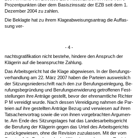
Pro­zent­punk­ten über dem Ba­sis­zins­satz der EZB seit dem 1.
De­zem­ber 2004 zu zah­len.
Die Be­klag­te hat zu ih­rem Kla­ge­ab­wei­sungs­an­trag die Auf­fas­
sung ver-
- 4 -
nachts­gra­ti­fi­ka­ti­on nicht be­ste­he, hin­de­re den An­spruch der
Kläge­rin auf die be­an­spruch­te Zah­lung.
Das Ar­beits­ge­richt hat die Kla­ge ab­ge­wie­sen. In der Be­ru­fungs­
ver­hand­lung am 22. März 2007 ha­ben die Par­tei­en aus­weis­lich
der Sit­zungs­nie­der­schrift nach den zur Be­ru­fungs­ein­le­gung, Be­
ru­fungs­be­gründung und Be­ru­fungs­er­wi­de­rung ge­trof­fe­nen Fest­
stel­lun­gen ih­re Anträge ge­stellt, be­vor der eh­ren­amt­li­che Rich­ter
P M ver­ei­digt wur­de. Nach des­sen Ver­ei­di­gung nah­men die Par­
tei­en auf ih­re ge­stell­ten Anträge Be­zug und ver­wie­sen auf ih­ren
Tat­sa­chen­vor­trag so­wie die von ih­nen vor­ge­brach­ten Ar­gu­men­
te. Am En­de des Sit­zungs­ta­ges hat das Lan­des­ar­beits­ge­richt
die Be­ru­fung der Kläge­rin ge­gen das Ur­teil des Ar­beits­ge­richts
zurück­ge­wie­sen, oh­ne die Re­vi­si­on zu­zu­las­sen. Mit der vom