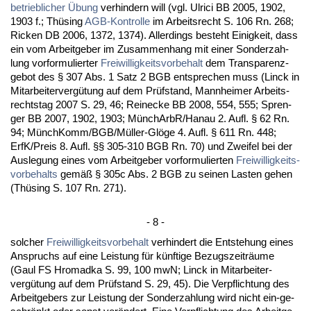
be­trieb­li­cher Übung
ver­hin­dern will (vgl. Ul­ri­ci BB 2005, 1902,
1903 f.; Thüsing
AGB-Kon­trol­le
im Ar­beits­recht S. 106 Rn. 268;
Ri­cken DB 2006, 1372, 1374). Al­ler­dings be­steht Ei­nig­keit, dass
ein vom Ar­beit­ge­ber im Zu­sam­men­hang mit ei­ner Son­der­zah­
lung vor­for­mu­lier­ter
Frei­wil­lig­keits­vor­be­halt
dem Trans­pa­renz-
ge­bot des § 307 Abs. 1 Satz 2 BGB ent­spre­chen muss (Linck in
Mit­ar­bei­ter­vergütung auf dem Prüfstand, Mann­hei­mer Ar­beits­
rechts­tag 2007 S. 29, 46; Rei­ne­cke BB 2008, 554, 555; Spren­
ger BB 2007, 1902, 1903; MünchArbR/Ha­nau 2. Aufl. § 62 Rn.
94; Münch­Komm/BGB/Müller-Glöge 4. Aufl. § 611 Rn. 448;
ErfK/Preis 8. Aufl. §§ 305-310 BGB Rn. 70) und Zwei­fel bei der
Aus­le­gung ei­nes vom Ar­beit­ge­ber vor­for­mu­lier­ten
Frei­wil­lig­keits­
vor­be­halts
gemäß § 305c Abs. 2 BGB zu sei­nen Las­ten ge­hen
(Thüsing S. 107 Rn. 271).
- 8 -
sol­cher
Frei­wil­lig­keits­vor­be­halt
ver­hin­dert die Ent­ste­hung ei­nes
An­spruchs auf ei­ne Leis­tung für künf­ti­ge Be­zugs­zeiträume
(Gaul FS Hromad­ka S. 99, 100 mwN; Linck in Mit­ar­bei­ter­
vergütung auf dem Prüfstand S. 29, 45). Die Ver­pflich­tung des
Ar­beit­ge­bers zur Leis­tung der Son­der­zah­lung wird nicht ein-ge­