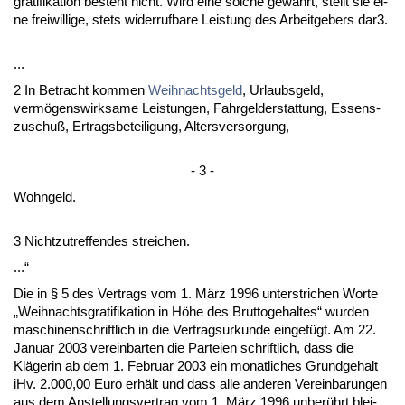
gra­ti­fi­ka­ti­on be­steht nicht. Wird ei­ne sol­che gewährt, stellt sie ei­
ne frei­wil­li­ge, stets wi­der­ruf­ba­re Leis­tung des Ar­beit­ge­bers dar3.
...
2 In Be­tracht kom­men
Weih­nachts­geld
, Ur­laubs­geld,
vermögens­wirk­sa­me Leis­tun­gen, Fahr­geld­er­stat­tung, Es­sens­
zu­schuß, Er­trags­be­tei­li­gung, Al­ters­ver­sor­gung,
- 3 -
Wohn­geld.
3 Nicht­zu­tref­fen­des strei­chen.
...“
Die in § 5 des Ver­trags vom 1. März 1996 un­ter­stri­chen Wor­te
„Weih­nachts­gra­ti­fi­ka­ti­on in Höhe des Brut­to­ge­hal­tes“ wur­den
ma­schi­nen­schrift­lich in die Ver­trags­ur­kun­de ein­gefügt. Am 22.
Ja­nu­ar 2003 ver­ein­bar­ten die Par­tei­en schrift­lich, dass die
Kläge­rin ab dem 1. Fe­bru­ar 2003 ein mo­nat­li­ches Grund­ge­halt
iHv. 2.000,00 Eu­ro erhält und dass al­le an­de­ren Ver­ein­ba­run­gen
aus dem An­stel­lungs­ver­trag vom 1. März 1996 un­berührt blei­