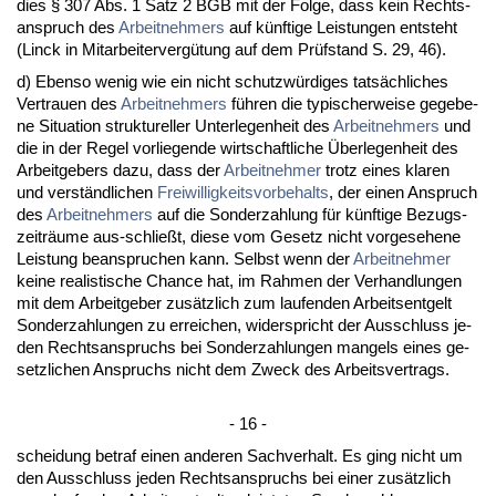
dies § 307 Abs. 1 Satz 2 BGB mit der Fol­ge, dass kein Rechts­
an­spruch des
Ar­beit­neh­mers
auf künf­ti­ge Leis­tun­gen ent­steht
(Linck in Mit­ar­bei­ter­vergütung auf dem Prüfstand S. 29, 46).
d) Eben­so we­nig wie ein nicht schutzwürdi­ges tatsächli­ches
Ver­trau­en des
Ar­beit­neh­mers
führen die ty­pi­scher­wei­se ge­ge­be­
ne Si­tua­ti­on struk­tu­rel­ler Un­ter­le­gen­heit des
Ar­beit­neh­mers
und
die in der Re­gel vor­lie­gen­de wirt­schaft­li­che Über­le­gen­heit des
Ar­beit­ge­bers da­zu, dass der
Ar­beit­neh­mer
trotz ei­nes kla­ren
und verständ­li­chen
Frei­wil­lig­keits­vor­be­halts
, der ei­nen An­spruch
des
Ar­beit­neh­mers
auf die Son­der­zah­lung für künf­ti­ge Be­zugs­
zeiträume aus-schließt, die­se vom Ge­setz nicht vor­ge­se­he­ne
Leis­tung be­an­spru­chen kann. Selbst wenn der
Ar­beit­neh­mer
kei­ne rea­lis­ti­sche Chan­ce hat, im Rah­men der Ver­hand­lun­gen
mit dem Ar­beit­ge­ber zusätz­lich zum lau­fen­den Ar­beits­ent­gelt
Son­der­zah­lun­gen zu er­rei­chen, wi­der­spricht der Aus­schluss je­
den Rechts­an­spruchs bei Son­der­zah­lun­gen man­gels ei­nes ge­
setz­li­chen An­spruchs nicht dem Zweck des Ar­beits­ver­trags.
- 16 -
schei­dung be­traf ei­nen an­de­ren Sach­ver­halt. Es ging nicht um
den Aus­schluss je­den Rechts­an­spruchs bei ei­ner zusätz­lich