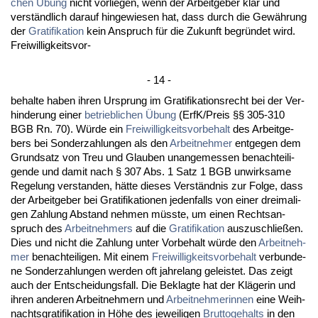
chen Übung
nicht vor­lie­gen, wenn der Ar­beit­ge­ber klar und
verständ­lich dar­auf hin­ge­wie­sen hat, dass durch die Gewährung
der
Gra­ti­fi­ka­ti­on
kein An­spruch für die Zu­kunft be­gründet wird.
Frei­wil­lig­keits­vor-
- 14 -
be­hal­te ha­ben ih­ren Ur­sprung im Gra­ti­fi­ka­ti­ons­recht bei der Ver­
hin­de­rung ei­ner
be­trieb­li­chen Übung
(ErfK/Preis §§ 305-310
BGB Rn. 70). Würde ein
Frei­wil­lig­keits­vor­be­halt
des Ar­beit­ge­
bers bei Son­der­zah­lun­gen als den
Ar­beit­neh­mer
ent­ge­gen dem
Grund­satz von Treu und Glau­ben un­an­ge­mes­sen be­nach­tei­li­
gen­de und da­mit nach § 307 Abs. 1 Satz 1 BGB un­wirk­sa­me
Re­ge­lung ver­stan­den, hätte die­ses Verständ­nis zur Fol­ge, dass
der Ar­beit­ge­ber bei Gra­ti­fi­ka­tio­nen je­den­falls von ei­ner drei­ma­li­
gen Zah­lung Ab­stand neh­men müss­te, um ei­nen Rechts­an­
spruch des
Ar­beit­neh­mers
auf die
Gra­ti­fi­ka­ti­on
aus­zu­sch­ließen.
Dies und nicht die Zah­lung un­ter Vor­be­halt würde den
Ar­beit­neh­
mer
be­nach­tei­li­gen. Mit ei­nem
Frei­wil­lig­keits­vor­be­halt
ver­bun­de­
ne Son­der­zah­lun­gen wer­den oft jah­re­lang ge­leis­tet. Das zeigt
auch der Ent­schei­dungs­fall. Die Be­klag­te hat der Kläge­rin und
ih­ren an­de­ren Ar­beit­neh­mern und
Ar­beit­neh­me­rin­nen
ei­ne Weih­
nachts­gra­ti­fi­ka­ti­on in Höhe des je­wei­li­gen
Brut­to­ge­halts
in den