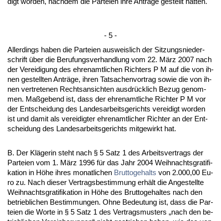
digt wor­den, nach­dem die Par­tei­en ih­re Anträge ge­stellt hat­ten.
- 5 -
Al­ler­dings ha­ben die Par­tei­en aus­weis­lich der Sit­zungs­nie­der­
schrift über die Be­ru­fungs­ver­hand­lung vom 22. März 2007 nach
der Ver­ei­di­gung des eh­ren­amt­li­chen Rich­ters P M auf die von ih­
nen ge­stell­ten Anträge, ih­ren Tat­sa­chen­vor­trag so­wie die von ih­
nen ver­tre­te­nen Rechts­an­sich­ten aus­drück­lich Be­zug ge­nom­
men. Maßge­bend ist, dass der eh­ren­amt­li­che Rich­ter P M vor
der Ent­schei­dung des Lan­des­ar­beits­ge­richts ver­ei­digt wor­den
ist und da­mit als ver­ei­dig­ter eh­ren­amt­li­cher Rich­ter an der Ent­
schei­dung des Lan­des­ar­beits­ge­richts mit­ge­wirkt hat.
B. Der Kläge­rin steht nach § 5 Satz 1 des Ar­beits­ver­trags der
Par­tei­en vom 1. März 1996 für das Jahr 2004 Weih­nachts­gra­ti­fi­
ka­ti­on in Höhe ih­res mo­nat­li­chen
Brut­to­ge­halts
von 2.000,00 Eu­
ro zu. Nach die­ser Ver­trags­be­stim­mung erhält die An­ge­stell­te
Weih­nachts­gra­ti­fi­ka­ti­on in Höhe des Brut­to­ge­hal­tes nach den
be­trieb­li­chen Be­stim­mun­gen. Oh­ne Be­deu­tung ist, dass die Par­
tei­en die Wor­te in § 5 Satz 1 des Ver­trags­mus­ters „nach den be­