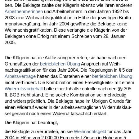
ben. Die Be­klag­te zahl­te der Kläge­rin eben­so wie ih­ren an­de­ren
Ar­beit­neh­me­rin­nen
und Ar­beit­neh­mern in den Jah­ren 1992 bis
2003 ei­ne Weih­nachts­gra­ti­fi­ka­ti­on in Höhe der je­wei­li­gen Brut­to­
mo­nats­vergütung. Im Jahr 2004 gewähr­te die Be­klag­te kei­ne
Weih­nachts­gra­ti­fi­ka­ti­on. Die­se ver­lang­te die Kläge­rin von der
Be­klag­ten oh­ne Er­folg mit ei­nem Schrei­ben vom 28. Ja­nu­ar
2005.
Die Kläge­rin hat die Auf­fas­sung ver­tre­ten, sie ha­be nach den
Grundsätzen der
be­trieb­li­chen Übung
An­spruch auf Weih­
nachts­gra­ti­fi­ka­ti­on für das Jahr 2004. Die Re­ge­lun­gen in § 5 der
Ar­beits­verträge
hätten das Ent­ste­hen ei­ner
be­trieb­li­chen Übung
nicht ver­hin­dert. Die Kom­bi­na­ti­on ei­nes Frei­wil­lig­keits- mit ei­nem
Wi­der­rufs­vor­be­halt
hal­te ei­ner In­halts­kon­trol­le nach den §§ 305
ff. BGB nicht stand. Ei­ne sol­che Kom­bi­na­ti­on sei mehr­deu­tig
und wi­dersprüchlich. Die Be­klag­te ha­be im Übri­gen Gründe für
ei­nen Wi­der­ruf we­der in der ar­beits­ver­trag­li­chen Wi­der­rufs­klau­
sel ge­nannt noch ei­nen Wi­der­ruf tatsächlich erklärt.
Die Kläge­rin hat be­an­tragt,
die Be­klag­te zu ver­ur­tei­len, an sie
Weih­nachts­geld
für das Jahr
2004 in Höhe von 2.000,00 Eu­ro nebst Zin­sen in Höhe von 5