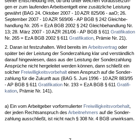
sei­ner Ent­schei­dung frei, ob und un­ter wel­chen Vor­aus­set­zun­
gen er zum lau­fen­den Ar­beits­ent­gelt ei­ne zusätz­li­che Leis­tung
gewährt (BAG 24. Ok­to­ber 2007 - 10 AZR 825/06 - aaO; 26.
Sep­tem­ber 2007 - 10 AZR 569/06 - AP BGB § 242 Gleich­be­
hand­lung Nr. 205 = EzA BGB 2002 § 242 Gleich­be­hand­lung Nr.
13; 28. März 2007 - 10 AZR 261/06 - AP BGB § 611
Gra­ti­fi­ka­ti­on
Nr. 265 = EzA BGB 2002 § 611
Gra­ti­fi­ka­ti­on
, Prämie Nr. 21).
2. Dar­an ist fest­zu­hal­ten. Wird be­reits im
Ar­beits­ver­trag
oder
später bei der Leis­tung der Son­der­zah­lung klar und verständ­lich
dar­auf hin­ge­wie­sen, dass aus der Leis­tung der Son­der­zah­lung
Ansprüche nicht her­ge­lei­tet wer­den können, dann schließt ein
sol­cher
Frei­wil­lig­keits­vor­be­halt
ei­nen An­spruch auf die Son­der­
zah­lung für die Zu­kunft aus (BAG 5. Ju­ni 1996 - 10 AZR 883/95
- AP BGB § 611
Gra­ti­fi­ka­ti­on
Nr. 193 = EzA BGB § 611
Gra­ti­fi­
ka­ti­on
, Prämie Nr. 141).
a) Ein vom Ar­beit­ge­ber vor­for­mu­lier­ter
Frei­wil­lig­keits­vor­be­halt
,
der je­den Rechts­an­spruch des
Ar­beit­neh­mers
auf die Son­der­
zah­lung aus­sch­ließt, ist nicht nach § 308 Nr. 4 BGB un­wirk­sam.