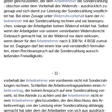
ge­ber gleich­zu­stel­len, der dem
Ar­beit­neh­mer
die Son­der­zah­lung
- ob­schon un­ter dem Vor­be­halt des Wi­der­rufs - aus­drück­lich zu­
ge­sagt und sich da­mit zur Leis­tung der Son­der­zah­lung ver­pflich­
tet hat. Bei ei­ner Zu­sa­ge un­ter
Wi­der­rufs­vor­be­halt
kann der
Ar­
beit­neh­mer
mit der Son­der­zah­lung rech­nen und sie be­an­spru­
chen, so­lan­ge der Ar­beit­ge­ber kei­nen Wi­der­ruf erklärt hat. Selbst
wenn der Ar­beit­ge­ber von sei­nem ver­ein­bar­ten Wi­der­rufs­recht
Ge­brauch ge­macht hat, ist der Wi­der­ruf nur dann wirk­sam,
wenn die­ser für den
Ar­beit­neh­mer
nach § 308 Nr. 4 BGB zu­mut­
bar ist. Da­ge­gen darf bei ei­nem klar und verständ­lich for­mu­lier­
ten, ei­nen Rechts­an­spruch auf die Son­der­zah­lung aus­sch­
ließen­den Frei­wil­lig­keits-
- 11 -
vor­be­halt der
Ar­beit­neh­mer
von vorn­her­ein nicht mit Son­der­zah­
lun­gen rech­nen. Sch­ließen die Ar­beits­ver­trags­par­tei­en ei­nen
Ar­
beits­ver­trag
, der kei­nen An­spruch auf ei­ne Son­der­zah­lung vor­
sieht, ist ih­re Ab­re­de zu ach­ten und der
Ar­beit­neh­mer
nicht ei­
nem
Ar­beit­neh­mer
gleich­zu­stel­len, der den Ab­schluss des Ar­
beits­ver­trags von der Leis­tung ei­ner Son­der­zah­lung abhängig
ge­macht hat oder dem der Ar­beit­ge­ber von sich aus aus­drück­