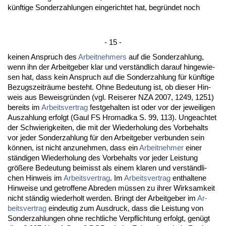
künf­ti­ge Son­der­zah­lun­gen ein­ge­rich­tet hat, be­gründet noch
- 15 -
kei­nen An­spruch des
Ar­beit­neh­mers
auf die Son­der­zah­lung,
wenn ihn der Ar­beit­ge­ber klar und verständ­lich dar­auf hin­ge­wie­
sen hat, dass kein An­spruch auf die Son­der­zah­lung für künf­ti­ge
Be­zugs­zeiträume be­steht. Oh­ne Be­deu­tung ist, ob die­ser Hin­
weis aus Be­weis­gründen (vgl. Rei­se­rer NZA 2007, 1249, 1251)
be­reits im
Ar­beits­ver­trag
fest­ge­hal­ten ist oder vor der je­wei­li­gen
Aus­zah­lung er­folgt (Gaul FS Hromad­ka S. 99, 113). Un­ge­ach­tet
der Schwie­rig­kei­ten, die mit der Wie­der­ho­lung des Vor­be­halts
vor je­der Son­der­zah­lung für den Ar­beit­ge­ber ver­bun­den sein
können, ist nicht an­zu­neh­men, dass ein
Ar­beit­neh­mer
ei­ner
ständi­gen Wie­der­ho­lung des Vor­be­halts vor je­der Leis­tung
größere Be­deu­tung bei­misst als ei­nem kla­ren und verständ­li­
chen Hin­weis im
Ar­beits­ver­trag
. Im
Ar­beits­ver­trag
ent­hal­te­ne
Hin­wei­se und ge­trof­fe­ne Ab­re­den müssen zu ih­rer Wirk­sam­keit
nicht ständig wie­der­holt wer­den. Bringt der Ar­beit­ge­ber im
Ar­
beits­ver­trag
ein­deu­tig zum Aus­druck, dass die Leis­tung von
Son­der­zah­lun­gen oh­ne recht­li­che Ver­pflich­tung er­folgt, genügt