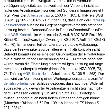
heits­kon­trol­le bei Frei-wil­lig­keits­vor­be­hal­ten in For­mu­lar­
verträgen ab­ge­lei­tet, auch so­weit sich der Vor­be­halt nicht auf
lau­fen­des Ar­beits­ent­gelt, son­dern auf Son­der­zah­lun­gen be­zieht
(vgl. Preis Der
Ar­beits­ver­trag
S. 1503 Rn. 105; ErfK/Preis BGB
8. Aufl. §§ 305 - 310 Rn. 71, für den Fall, dass sich der
Frei­wil­lig­
keits­vor­be­halt
auf ei­ne im Ge­gen­sei­tig­keits­verhält­nis ste­hen­de
Leis­tung be­zieht; Dorn­dorf/Bo­nin in Däubler/Dorn­dorf/Bo­nin/Dei­
nert
AGB-Kon­trol­le
im Ar­beits­recht 2. Aufl. § 307 BGB Rn. 198;
Kitt­ner/Däubler/Zwan­zi­ger-Zwan­zi­ger KSchR 7. Aufl. § 2 KSchG
Rn. 76). Ein an­de­rer Teil der Li­te­ra­tur ver­tritt die Auf­fas­sung,
dass bei Frei-wil­lig­keits­vor­be­hal­ten ei­ne In­halts­kon­trol­le nicht in
Be­tracht kommt und es ei­ne den Grundsätzen der Pri­vat­au­to­no­
mie zu­wi­der­lau­fen­de Über­deh­nung des AGB-Rechts be­deu­ten
würde, wenn die Ein­stel­lung ei­ner frei­wil­li­gen Leis­tung auf An­ge­
mes­sen­heit über­prüft würde (Ha­nau/Hromad­ka NZA 2005, 73,
75; Thüsing
AGB-Kon­trol­le
im Ar­beits­recht S. 106 Rn. 268). Dar­
aus wird zur Ver­mei­dung ei­nes Wer­tungs­wi­der­spruchs zum
Wi­
der­rufs­vor­be­halt
der Schluss ge­zo­gen, dass auch der Wi­der­ruf
zu­ge­sag­ter und gewähr­ter Ar­beits­ent­gel­te nicht stets nach bil­li­
gem Er­mes­sen gemäß § 315 Abs. 3 Satz 1 BGB er­fol­gen
müsse, son­dern auch nach frei­em Er­mes­sen er­fol­gen könne
(MünchArbR/Ha­nau § 62 Rn. 109; aA Isen­hardt FS Ha­nau S.
221, 228 f.).