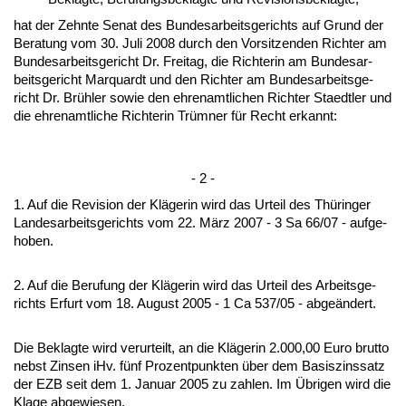
hat der Zehn­te Se­nat des Bun­des­ar­beits­ge­richts auf Grund der
Be­ra­tung vom 30. Ju­li 2008 durch den Vor­sit­zen­den Rich­ter am
Bun­des­ar­beits­ge­richt Dr. Frei­tag, die Rich­te­rin am Bun­des­ar­
beits­ge­richt Mar­quardt und den Rich­ter am Bun­des­ar­beits­ge­
richt Dr. Brühler so­wie den eh­ren­amt­li­chen Rich­ter Sta­edt­ler und
die eh­ren­amt­li­che Rich­te­rin Trümner für Recht er­kannt:
- 2 -
1. Auf die Re­vi­si­on der Kläge­rin wird das Ur­teil des Thürin­ger
Lan­des­ar­beits­ge­richts vom 22. März 2007 - 3 Sa 66/07 - auf­ge­
ho­ben.
2. Auf die Be­ru­fung der Kläge­rin wird das Ur­teil des Ar­beits­ge­
richts Er­furt vom 18. Au­gust 2005 - 1 Ca 537/05 - ab­geändert.
Die Be­klag­te wird ver­ur­teilt, an die Kläge­rin 2.000,00 Eu­ro brut­to
nebst Zin­sen iHv. fünf Pro­zent­punk­ten über dem Ba­sis­zins­satz
der EZB seit dem 1. Ja­nu­ar 2005 zu zah­len. Im Übri­gen wird die
Kla­ge ab­ge­wie­sen.