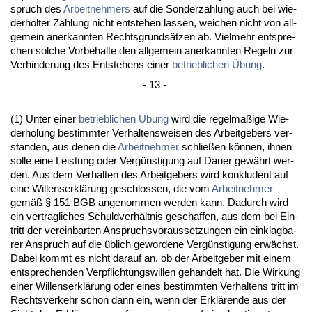
spruch des
Ar­beit­neh­mers
auf die Son­der­zah­lung auch bei wie­
der­hol­ter Zah­lung nicht ent­ste­hen las­sen, wei­chen nicht von all­
ge­mein an­er­kann­ten Rechts­grundsätzen ab. Viel­mehr ent­spre­
chen sol­che Vor­be­hal­te den all­ge­mein an­er­kann­ten Re­geln zur
Ver­hin­de­rung des Ent­ste­hens ei­ner
be­trieb­li­chen Übung
.
- 13 -
(1) Un­ter ei­ner
be­trieb­li­chen Übung
wird die re­gelmäßige Wie­
der­ho­lung be­stimm­ter Ver­hal­tens­wei­sen des Ar­beit­ge­bers ver­
stan­den, aus de­nen die
Ar­beit­neh­mer
schließen können, ih­nen
sol­le ei­ne Leis­tung oder Vergüns­ti­gung auf Dau­er gewährt wer­
den. Aus dem Ver­hal­ten des Ar­beit­ge­bers wird kon­klu­dent auf
ei­ne Wil­lens­erklärung ge­schlos­sen, die vom
Ar­beit­neh­mer
gemäß § 151 BGB an­ge­nom­men wer­den kann. Da­durch wird
ein ver­trag­li­ches Schuld­verhält­nis ge­schaf­fen, aus dem bei Ein­
tritt der ver­ein­bar­ten An­spruchs­vor­aus­set­zun­gen ein ein­klag­ba­
rer An­spruch auf die üblich ge­wor­de­ne Vergüns­ti­gung erwächst.
Da­bei kommt es nicht dar­auf an, ob der Ar­beit­ge­ber mit ei­nem
ent­spre­chen­den Ver­pflich­tungs­wil­len ge­han­delt hat. Die Wir­kung
ei­ner Wil­lens­erklärung oder ei­nes be­stimm­ten Ver­hal­tens tritt im
Rechts­ver­kehr schon dann ein, wenn der Erklären­de aus der