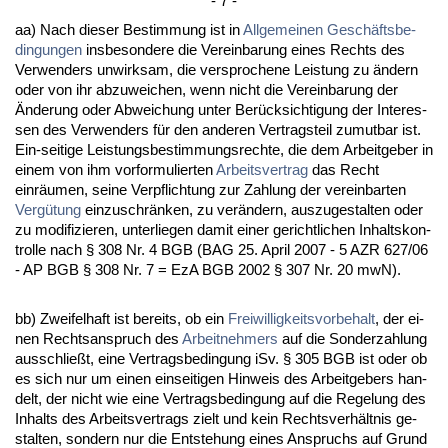
- 7 -
aa) Nach die­ser Be­stim­mung ist in
All­ge­mei­nen Geschäfts­be­
din­gun­gen
ins­be­son­de­re die Ver­ein­ba­rung ei­nes Rechts des
Ver­wen­ders un­wirk­sam, die ver­spro­che­ne Leis­tung zu ändern
oder von ihr ab­zu­wei­chen, wenn nicht die Ver­ein­ba­rung der
Ände­rung oder Ab­wei­chung un­ter Berück­sich­ti­gung der In­ter­es­
sen des Ver­wen­ders für den an­de­ren Ver­trags­teil zu­mut­bar ist.
Ein-sei­ti­ge Leis­tungs­be­stim­mungs­rech­te, die dem Ar­beit­ge­ber in
ei­nem von ihm vor­for­mu­lier­ten
Ar­beits­ver­trag
das Recht
einräum­en, sei­ne Ver­pflich­tung zur Zah­lung der ver­ein­bar­ten
Vergütung
ein­zu­schränken, zu verändern, aus­zu­ge­stal­ten oder
zu mo­di­fi­zie­ren, un­ter­lie­gen da­mit ei­ner ge­richt­li­chen In­halts­kon­
trol­le nach § 308 Nr. 4 BGB (BAG 25. April 2007 - 5 AZR 627/06
- AP BGB § 308 Nr. 7 = EzA BGB 2002 § 307 Nr. 20 mwN).
bb) Zwei­fel­haft ist be­reits, ob ein
Frei­wil­lig­keits­vor­be­halt
, der ei­
nen Rechts­an­spruch des
Ar­beit­neh­mers
auf die Son­der­zah­lung
aus­sch­ließt, ei­ne Ver­trags­be­din­gung iSv. § 305 BGB ist oder ob
es sich nur um ei­nen ein­sei­ti­gen Hin­weis des Ar­beit­ge­bers han­
delt, der nicht wie ei­ne Ver­trags­be­din­gung auf die Re­ge­lung des
In­halts des Ar­beits­ver­trags zielt und kein Rechts­verhält­nis ge­
stal­ten, son­dern nur die Ent­ste­hung ei­nes An­spruchs auf Grund