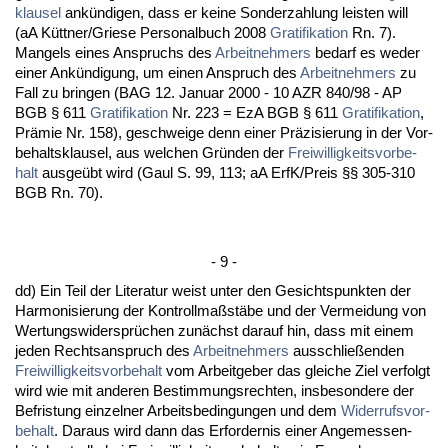
klau­sel
ankündi­gen, dass er kei­ne Son­der­zah­lung leis­ten will
(aA Kütt­ner/Grie­se Per­so­nal­buch 2008
Gra­ti­fi­ka­ti­on
Rn. 7).
Man­gels ei­nes An­spruchs des
Ar­beit­neh­mers
be­darf es we­der
ei­ner Ankündi­gung, um ei­nen An­spruch des
Ar­beit­neh­mers
zu
Fall zu brin­gen (BAG 12. Ja­nu­ar 2000 - 10 AZR 840/98 - AP
BGB § 611
Gra­ti­fi­ka­ti­on
Nr. 223 = EzA BGB § 611
Gra­ti­fi­ka­ti­on
,
Prämie Nr. 158), ge­schwei­ge denn ei­ner Präzi­sie­rung in der Vor­
be­halts­klau­sel, aus wel­chen Gründen der
Frei­wil­lig­keits­vor­be­
halt
aus­geübt wird (Gaul S. 99, 113; aA ErfK/Preis §§ 305-310
BGB Rn. 70).
- 9 -
dd) Ein Teil der Li­te­ra­tur weist un­ter den Ge­sichts­punk­ten der
Har­mo­ni­sie­rung der Kon­troll­maßstäbe und der Ver­mei­dung von
Wer­tungs­wi­dersprüchen zunächst dar­auf hin, dass mit ei­nem
je­den Rechts­an­spruch des
Ar­beit­neh­mers
aus­sch­ließen­den
Frei­wil­lig­keits­vor­be­halt
vom Ar­beit­ge­ber das glei­che Ziel ver­folgt
wird wie mit an­de­ren Be­stim­mungs­rech­ten, ins­be­son­de­re der
Be­fris­tung ein­zel­ner Ar­beits­be­din­gun­gen und dem
Wi­der­rufs­vor­
be­halt
. Dar­aus wird dann das Er­for­der­nis ei­ner An­ge­mes­sen­