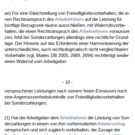
ee) Für ei­ne Gleich­stel­lung von Frei­wil­lig­keits­vor­be­hal­ten, die ei­
nen Rechts­an­spruch des
Ar­beit­neh­mers
auf die Leis­tung für
künf­ti­ge Be­zugs­zeit-räume aus­sch­ließen, mit Wi­der­rufs­vor­be­
hal­ten, die ei­nen Rechts­an­spruch des
Ar­beit­neh­mers
vor­aus­set­
zen, fehlt bei Son­der­zah­lun­gen al­ler­dings ei­ne recht­li­che Grund­
la­ge. Der Hin­weis auf das Er­for­der­nis ei­ner Har­mo­ni­sie­rung der
un­ter­schied­li­chen, auch rechts­dog­ma­tisch nicht ver­gleich­ba­ren
Vor­be­hal­te (vgl. Ma­ties DB 2005, 2689, 2694) recht­fer­tigt we­der
ei­nen Wi­der­ruf vom Ar­beit­ge­ber
- 10 -
ver­spro­che­ner Leis­tun­gen nach sei­nem frei­en Er­mes­sen noch
ei­ne An­ge­mes­sen­heits­kon­trol­le von Frei­wil­lig­keits­vor­be­hal­ten
bei Son­der­zah­lun­gen.
(1) Hat der Ar­beit­ge­ber dem
Ar­beit­neh­mer
die Leis­tung von Son­
der­zah­lun­gen in ei­nem von ihm vor­for­mu­lier­ten
Ar­beits­ver­trag
ver­spro­chen und sich zu­gleich vor­be­hal­ten, die Zu­sa­ge der