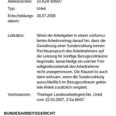
Akten­zeichen:
10 AZR 606/07
Typ:
Urteil
Ent­scheid­ungs­
30.07.2008
datum:
Leit­sätze:
Weist der Ar­beit­ge­ber in ei­nem vor­for­mu­
lier­ten Ar­beits­ver­trag dar­auf hin, dass die
Gewährung ei­ner Son­der­zah­lung kei­nen
Rechts­an­spruch des Ar­beit­neh­mers auf
die Leis­tung für künf­ti­ge Be­zugs­zeiträume
be­gründet, be­nach­tei­ligt ein sol­cher Frei­
wil­lig­keits­vor­be­halt den Ar­beit­neh­mer
nicht un­an­ge­mes­sen. Die Klau­sel ist auch
dann wirk­sam, wenn die Son­der­zah­lung
aus­sch­ließlich im Be­zugs­zeit­raum ge­leis­
te­te Ar­beit zusätz­lich vergütet.
Vor­ins­tan­zen:
Thüringer Landesarbeitsgerichts, Urteil
vom 22.03.2007, 3 Sa 66/07
BUN­DES­AR­BEITS­GERICHT