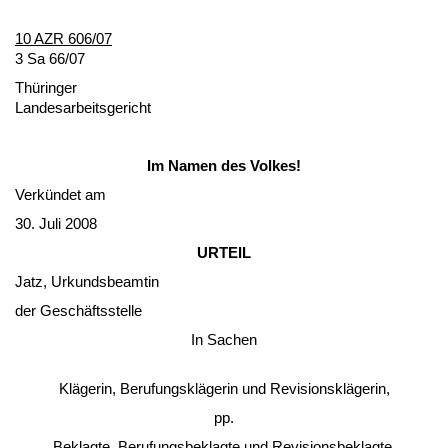
10 AZR 606/07
3 Sa 66/07
Thürin­ger
Lan­des­ar­beits­ge­richt
Im Na­men des Vol­kes!
Verkündet am
30. Ju­li 2008
UR­TEIL
Jatz, Ur­kunds­be­am­tin
der Geschäfts­stel­le
In Sa­chen
Kläge­rin, Be­ru­fungskläge­rin und Re­vi­si­onskläge­rin,
pp.
Be­klag­te, Be­ru­fungs­be­klag­te und Re­vi­si­ons­be­klag­te,