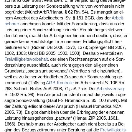
schränkt oder sonst verändert. Ei­ne Ver­pflich­tung des Ar­beit­ge­
bers zur Leis­tung der Son­der­zah­lung wird von vorn­her­ein nicht
be­gründet (MünchArbR/Ha­nau § 62 Rn. 94). Es man­gelt an ei­
nem An­ge­bot des Ar­beit­ge­bers iSv. § 151 BGB, das der
Ar­beit­
neh­mer
an­neh­men könn­te. Mit der For­mu­lie­rung, dass aus der
Leis­tung ei­ner Son­der­zah­lung kei­ner­lei Rech­te her­ge­lei­tet wer­
den können, macht der Ar­beit­ge­ber hin­rei­chend deut­lich, dass er
ge­ra­de kei­ne Rechts­fol­ge im Sin­ne ei­ner Erfüllungs­pflicht her­
beiführen will (Ri­cken DB 2006, 1372, 1373; Spren­ger BB 2007,
1902, 1903; Ul­ri­ci BB 2005, 1902, 1903). Des­halb verstößt ein
Frei­wil­lig­keits­vor­be­halt
, der ei­nen Rechts­an­spruch auf die Son­
der­zah­lung aus­sch­ließt, auch nicht ge­gen den all-ge­mei­nen
Grund­satz „pac­ta sunt ser­van­da“ (Verträge sind ein­zu­hal­ten),
weil es zu kei­ner ver­bind­li­chen Zu­sa­ge der Son­der­zah­lung ge­
kom­men ist (Thüsing
AGB-Kon­trol­le
im Ar­beits­recht S. 106 Rn.
268; Sch­mitt-Rol­fes AuA 2008, 71; aA Preis Der
Ar­beits­ver­trag
S. 1502 Rn. 98). Ein An­spruch ent­steht nur auf die je­weils zu­ge­
sag­te Son­der­zah­lung (Gaul FS Hromad­ka S. 99, 100 mwN). Mit
der Zah­lung er­lischt die­ser An­spruch (Ha­nau/Hromad­ka NZA
2005, 73). Es gibt da­mit kein über die Er­brin­gung der ein­zel­nen
Leis­tung hin­aus­ge­hen­des „pac­tum“ (Ha­nau ZIP 2005, 1661,
1666). Des­halb muss der Ar­beit­ge­ber auch nicht be­reits zu Be­
ginn des Be­zugs­zeit­raums un­ter Be­ru­fung auf die
Frei­wil­lig­keits­