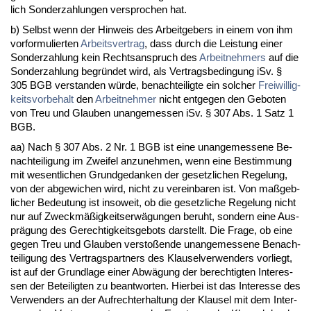
lich Son­der­zah­lun­gen ver­spro­chen hat.
b) Selbst wenn der Hin­weis des Ar­beit­ge­bers in ei­nem von ihm
vor­for­mu­lier­ten
Ar­beits­ver­trag
, dass durch die Leis­tung ei­ner
Son­der­zah­lung kein Rechts­an­spruch des
Ar­beit­neh­mers
auf die
Son­der­zah­lung be­gründet wird, als Ver­trags­be­din­gung iSv. §
305 BGB ver­stan­den würde, be­nach­tei­lig­te ein sol­cher
Frei­wil­lig­
keits­vor­be­halt
den
Ar­beit­neh­mer
nicht ent­ge­gen den Ge­bo­ten
von Treu und Glau­ben un­an­ge­mes­sen iSv. § 307 Abs. 1 Satz 1
BGB.
aa) Nach § 307 Abs. 2 Nr. 1 BGB ist ei­ne un­an­ge­mes­se­ne Be­
nach­tei­li­gung im Zwei­fel an­zu­neh­men, wenn ei­ne Be­stim­mung
mit we­sent­li­chen Grund­ge­dan­ken der ge­setz­li­chen Re­ge­lung,
von der ab­ge­wi­chen wird, nicht zu ver­ein­ba­ren ist. Von maßgeb­
li­cher Be­deu­tung ist in­so­weit, ob die ge­setz­li­che Re­ge­lung nicht
nur auf Zweckmäßig­keits­erwägun­gen be­ruht, son­dern ei­ne Aus­
prägung des Ge­rech­tig­keits­ge­bots dar­stellt. Die Fra­ge, ob ei­ne
ge­gen Treu und Glau­ben ver­s­toßen­de un­an­ge­mes­se­ne Be­nach­
tei­li­gung des Ver­trags­part­ners des Klau­sel­ver­wen­ders vor­liegt,
ist auf der Grund­la­ge ei­ner Abwägung der be­rech­tig­ten In­ter­es­
sen der Be­tei­lig­ten zu be­ant­wor­ten. Hier­bei ist das In­ter­es­se des
Ver­wen­ders an der Auf­recht­er­hal­tung der Klau­sel mit dem In­ter­