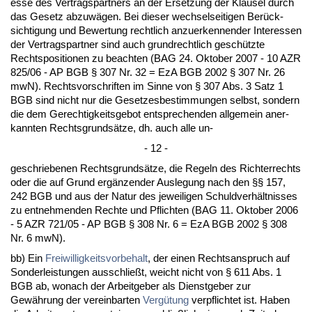
es­se des Ver­trags­part­ners an der Er­set­zung der Klau­sel durch
das Ge­setz ab­zuwägen. Bei die­ser wech­sel­sei­ti­gen Berück­
sich­ti­gung und Be­wer­tung recht­lich an­zu­er­ken­nen­der In­ter­es­sen
der Ver­trags­part­ner sind auch grund­recht­lich geschütz­te
Rechts­po­si­tio­nen zu be­ach­ten (BAG 24. Ok­to­ber 2007 - 10 AZR
825/06 - AP BGB § 307 Nr. 32 = EzA BGB 2002 § 307 Nr. 26
mwN). Rechts­vor­schrif­ten im Sin­ne von § 307 Abs. 3 Satz 1
BGB sind nicht nur die Ge­set­zes­be­stim­mun­gen selbst, son­dern
die dem Ge­rech­tig­keits­ge­bot ent­spre­chen­den all­ge­mein an­er­
kann­ten Rechts­grundsätze, dh. auch al­le un-
- 12 -
ge­schrie­be­nen Rechts­grundsätze, die Re­geln des Richter­rechts
oder die auf Grund ergänzen­der Aus­le­gung nach den §§ 157,
242 BGB und aus der Na­tur des je­wei­li­gen Schuld­verhält­nis­ses
zu ent­neh­men­den Rech­te und Pflich­ten (BAG 11. Ok­to­ber 2006
- 5 AZR 721/05 - AP BGB § 308 Nr. 6 = EzA BGB 2002 § 308
Nr. 6 mwN).
bb) Ein
Frei­wil­lig­keits­vor­be­halt
, der ei­nen Rechts­an­spruch auf
Son­der­leis­tun­gen aus­sch­ließt, weicht nicht von § 611 Abs. 1
BGB ab, wo­nach der Ar­beit­ge­ber als Dienst­ge­ber zur
Gewährung der ver­ein­bar­ten
Vergütung
ver­pflich­tet ist. Ha­ben