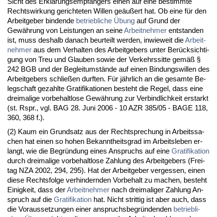
Sicht des Erklärungs­empfängers ei­nen auf ei­ne be­stimm­te
Rechts­wir­kung ge­rich­te­ten Wil­len geäußert hat. Ob ei­ne für den
Ar­beit­ge­ber bin­den­de
be­trieb­li­che Übung
auf Grund der
Gewährung von Leis­tun­gen an sei­ne
Ar­beit­neh­mer
ent­stan­den
ist, muss des­halb da­nach be­ur­teilt wer­den, in­wie­weit die
Ar­beit­
neh­mer
aus dem Ver­hal­ten des Ar­beit­ge­bers un­ter Berück­sich­ti­
gung von Treu und Glau­ben so­wie der Ver­kehrs­sit­te gemäß §
242 BGB und der Be­gleit­umstände auf ei­nen Bin­dungs­wil­len des
Ar­beit­ge­bers schließen durf­ten. Für jähr­lich an die ge­sam­te Be­
leg­schaft ge­zahl­te Gra­ti­fi­ka­tio­nen be­steht die Re­gel, dass ei­ne
drei­ma­li­ge vor­be­halt­lo­se Gewährung zur Ver­bind­lich­keit er­starkt
(st. Rspr., vgl. BAG 28. Ju­ni 2006 - 10 AZR 385/05 - BA­GE 118,
360, 368 f.).
(2) Kaum ein Grund­satz aus der Recht­spre­chung in Ar­beits­sa­
chen hat ei­nen so ho­hen Be­kannt­heits­grad im Ar­beits­le­ben er­
langt, wie die Be­gründung ei­nes An­spruchs auf ei­ne
Gra­ti­fi­ka­ti­on
durch drei­ma­li­ge vor­be­halt­lo­se Zah­lung des Ar­beit­ge­bers (Frei­
tag NZA 2002, 294, 295). Hat der Ar­beit­ge­ber ver­ges­sen, ei­nen
die­se Rechts­fol­ge ver­hin­dern­den Vor­be­halt zu ma­chen, be­steht
Ei­nig­keit, dass der
Ar­beit­neh­mer
nach drei­ma­li­ger Zah­lung An­
spruch auf die
Gra­ti­fi­ka­ti­on
hat. Nicht strit­tig ist aber auch, dass
die Vor­aus­set­zun­gen ei­ner an­spruchs­be­gründen­den
be­trieb­li­