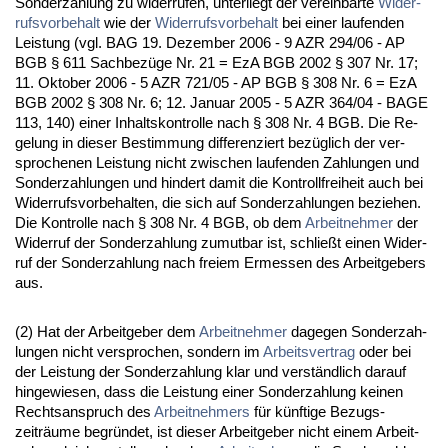
Son­der­zah­lung zu wi­der­ru­fen, un­ter­liegt der ver­ein­bar­te
Wi­der­
rufs­vor­be­halt
wie der
Wi­der­rufs­vor­be­halt
bei ei­ner lau­fen­den
Leis­tung (vgl. BAG 19. De­zem­ber 2006 - 9 AZR 294/06 - AP
BGB § 611 Sach­bezüge Nr. 21 = EzA BGB 2002 § 307 Nr. 17;
11. Ok­to­ber 2006 - 5 AZR 721/05 - AP BGB § 308 Nr. 6 = EzA
BGB 2002 § 308 Nr. 6; 12. Ja­nu­ar 2005 - 5 AZR 364/04 - BA­GE
113, 140) ei­ner In­halts­kon­trol­le nach § 308 Nr. 4 BGB. Die Re­
ge­lung in die­ser Be­stim­mung dif­fe­ren­ziert bezüglich der ver­
spro­che­nen Leis­tung nicht zwi­schen lau­fen­den Zah­lun­gen und
Son­der­zah­lun­gen und hin­dert da­mit die Kon­troll­frei­heit auch bei
Wi­der­rufs­vor­be­hal­ten, die sich auf Son­der­zah­lun­gen be­zie­hen.
Die Kon­trol­le nach § 308 Nr. 4 BGB, ob dem
Ar­beit­neh­mer
der
Wi­der­ruf der Son­der­zah­lung zu­mut­bar ist, schließt ei­nen Wi­der­
ruf der Son­der­zah­lung nach frei­em Er­mes­sen des Ar­beit­ge­bers
aus.
(2) Hat der Ar­beit­ge­ber dem
Ar­beit­neh­mer
da­ge­gen Son­der­zah­
lun­gen nicht ver­spro­chen, son­dern im
Ar­beits­ver­trag
oder bei
der Leis­tung der Son­der­zah­lung klar und verständ­lich dar­auf
hin­ge­wie­sen, dass die Leis­tung ei­ner Son­der­zah­lung kei­nen
Rechts­an­spruch des
Ar­beit­neh­mers
für künf­ti­ge Be­zugs­
zeiträume be­gründet, ist die­ser Ar­beit­ge­ber nicht ei­nem Ar­beit­