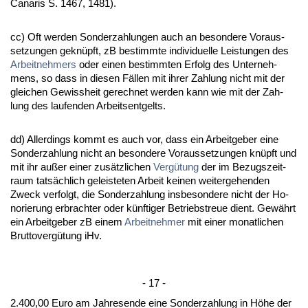
Ca­na­ris S. 1467, 1481).
cc) Oft wer­den Son­der­zah­lun­gen auch an be­son­de­re Vor­aus­
set­zun­gen ge­knüpft, zB be­stimm­te in­di­vi­du­el­le Leis­tun­gen des
Ar­beit­neh­mers
oder ei­nen be­stimm­ten Er­folg des Un­ter­neh­
mens, so dass in die­sen Fällen mit ih­rer Zah­lung nicht mit der
glei­chen Ge­wiss­heit ge­rech­net wer­den kann wie mit der Zah­
lung des lau­fen­den Ar­beits­ent­gelts.
dd) Al­ler­dings kommt es auch vor, dass ein Ar­beit­ge­ber ei­ne
Son­der­zah­lung nicht an be­son­de­re Vor­aus­set­zun­gen knüpft und
mit ihr außer ei­ner zusätz­li­chen
Vergütung
der im Be­zugs­zeit­
raum tatsächlich ge­leis­te­ten Ar­beit kei­nen wei­ter­ge­hen­den
Zweck ver­folgt, die Son­der­zah­lung ins­be­son­de­re nicht der Ho­
no­rie­rung er­brach­ter oder künf­ti­ger Be­triebs­treue dient. Gewährt
ein Ar­beit­ge­ber zB ei­nem
Ar­beit­neh­mer
mit ei­ner mo­nat­li­chen
Brut­to­vergütung iHv.
- 17 -
2.400,00 Eu­ro am Jah­res­en­de ei­ne Son­der­zah­lung in Höhe der