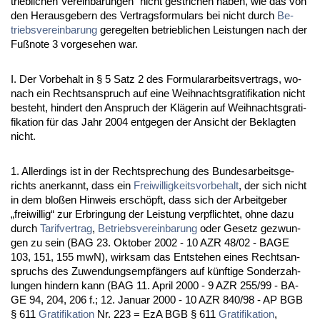
trieb­li­chen Ver­ein­ba­run­gen“ nicht ge­stri­chen ha­ben, wie das von
den Her­aus­ge­bern des Ver­trags­for­mu­lars bei nicht durch
Be­
triebs­ver­ein­ba­rung
ge­re­gel­ten be­trieb­li­chen Leis­tun­gen nach der
Fußno­te 3 vor­ge­se­hen war.
I. Der Vor­be­halt in § 5 Satz 2 des For­mu­lar­ar­beits­ver­trags, wo­
nach ein Rechts­an­spruch auf ei­ne Weih­nachts­gra­ti­fi­ka­ti­on nicht
be­steht, hin­dert den An­spruch der Kläge­rin auf Weih­nachts­gra­ti­
fi­ka­ti­on für das Jahr 2004 ent­ge­gen der An­sicht der Be­klag­ten
nicht.
1. Al­ler­dings ist in der Recht­spre­chung des Bun­des­ar­beits­ge­
richts an­er­kannt, dass ein
Frei­wil­lig­keits­vor­be­halt
, der sich nicht
in dem bloßen Hin­weis erschöpft, dass sich der Ar­beit­ge­ber
„frei­wil­lig“ zur Er­brin­gung der Leis­tung ver­pflich­tet, oh­ne da­zu
durch
Ta­rif­ver­trag
,
Be­triebs­ver­ein­ba­rung
oder Ge­setz ge­zwun­
gen zu sein (BAG 23. Ok­to­ber 2002 - 10 AZR 48/02 - BA­GE
103, 151, 155 mwN), wirk­sam das Ent­ste­hen ei­nes Rechts­an­
spruchs des Zu­wen­dungs­empfängers auf künf­ti­ge Son­der­zah­
lun­gen hin­dern kann (BAG 11. April 2000 - 9 AZR 255/99 - BA­
GE 94, 204, 206 f.; 12. Ja­nu­ar 2000 - 10 AZR 840/98 - AP BGB
§ 611
Gra­ti­fi­ka­ti­on
Nr. 223 = EzA BGB § 611
Gra­ti­fi­ka­ti­on
,