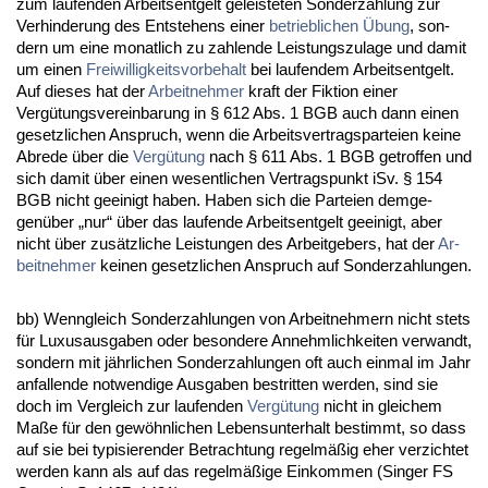
zum lau­fen­den Ar­beits­ent­gelt ge­leis­te­ten Son­der­zah­lung zur
Ver­hin­de­rung des Ent­ste­hens ei­ner
be­trieb­li­chen Übung
, son­
dern um ei­ne mo­nat­lich zu zah­len­de Leis­tungs­zu­la­ge und da­mit
um ei­nen
Frei­wil­lig­keits­vor­be­halt
bei lau­fen­dem Ar­beits­ent­gelt.
Auf die­ses hat der
Ar­beit­neh­mer
kraft der Fik­ti­on ei­ner
Vergütungs­ver­ein­ba­rung in § 612 Abs. 1 BGB auch dann ei­nen
ge­setz­li­chen An­spruch, wenn die Ar­beits­ver­trags­par­tei­en kei­ne
Ab­re­de über die
Vergütung
nach § 611 Abs. 1 BGB ge­trof­fen und
sich da­mit über ei­nen we­sent­li­chen Ver­trags­punkt iSv. § 154
BGB nicht ge­ei­nigt ha­ben. Ha­ben sich die Par­tei­en dem­ge­
genüber „nur“ über das lau­fen­de Ar­beits­ent­gelt ge­ei­nigt, aber
nicht über zusätz­li­che Leis­tun­gen des Ar­beit­ge­bers, hat der
Ar­
beit­neh­mer
kei­nen ge­setz­li­chen An­spruch auf Son­der­zah­lun­gen.
bb) Wenn­gleich Son­der­zah­lun­gen von Ar­beit­neh­mern nicht stets
für Lu­xus­aus­ga­ben oder be­son­de­re An­nehm­lich­kei­ten ver­wandt,
son­dern mit jähr­li­chen Son­der­zah­lun­gen oft auch ein­mal im Jahr
an­fal­len­de not­wen­di­ge Aus­ga­ben be­strit­ten wer­den, sind sie
doch im Ver­gleich zur lau­fen­den
Vergütung
nicht in glei­chem
Maße für den gewöhn­li­chen Le­bens­un­ter­halt be­stimmt, so dass
auf sie bei ty­pi­sie­ren­der Be­trach­tung re­gelmäßig eher ver­zich­tet
wer­den kann als auf das re­gelmäßige Ein­kom­men (Sin­ger FS