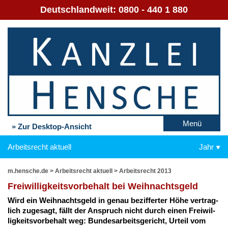
Deutschlandweit:
0800 - 440 1 880
Menü
» Zur Desktop-Ansicht
Arbeitsrecht aktuell
Jahr
m.hensche.de
>
Arbeitsrecht aktuell
>
Arbeitsrecht 2013
Frei­wil­lig­keits­vor­be­halt bei Weih­nachts­geld
Wird ein Weih­nachts­geld in ge­nau be­zif­fer­ter Hö­he ver­trag­
lich zu­ge­sagt, fällt der An­spruch nicht durch ei­nen Frei­wil­
lig­keits­vor­be­halt weg: Bun­des­ar­beits­ge­richt, Ur­teil vom