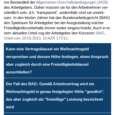
me Be­stand­teil der
All­ge­mei­nen Ge­schäfts­be­din­gun­gen (AGB)
des Ar­beit­ge­bers. Da­her müs­sen sie für den Ar­beit­neh­mer ver­
ständ­lich sein, d.h. "trans­pa­rent", an­dern­falls sind sie un­wirk­
sam. In den letz­ten Jah­ren hat das Bun­des­ar­beits­ge­richt (BAG)
den Spiel­raum für Ar­beit­ge­ber bei der Aus­ge­stal­tung sol­cher
Frei­wil­lig­keits­vor­be­hal­te im­mer wei­ter ein­ge­schränkt. Auch in ei­
nem ak­tu­el­len Ur­teil zog der Ar­beit­ge­ber den Kür­ze­ren:
BAG,
Ur­teil vom 20.02.2013, 10 AZR 177/12
.
Kann eine Vertragsklausel ein Weihnachtsgeld
versprechen und dessen Höhe festlegen, einen Anspruch
aber zugleich durch eine Freiwilligkeitsklausel
ausschließen?
Der Fall des BAG: Gemäß Arbeitsvertrag wird ein
Weihnachtsgeld in genau festgelegter Höhe "gewährt",
das aber zugleich als "freiwillige" Leistung bezeichnet
wird