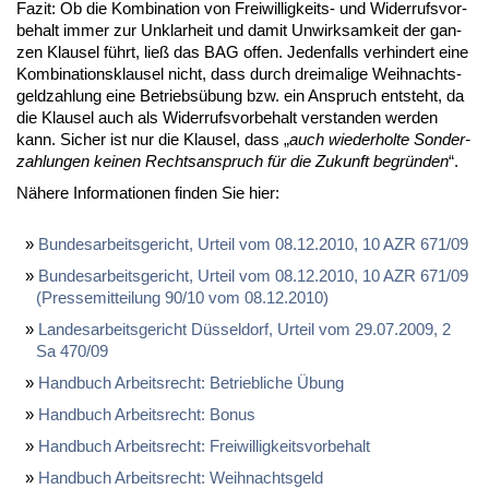
Fa­zit: Ob die Kom­bi­na­ti­on von Frei­wil­lig­keits- und Wi­der­rufs­vor­
be­halt im­mer zur Un­klar­heit und da­mit Un­wirk­sam­keit der gan­
zen Klau­sel führt, ließ das BAG of­fen. Je­den­falls ver­hin­dert ei­ne
Kom­bi­na­ti­ons­klau­sel nicht, dass durch drei­ma­li­ge Weih­nachts­
geld­zah­lung ei­ne Be­triebs­übung bzw. ein An­spruch ent­steht, da
die Klau­sel auch als Wi­der­rufs­vor­be­halt ver­stan­den wer­den
kann. Si­cher ist nur die Klau­sel, dass „
auch wie­der­hol­te Son­der­
zah­lun­gen kei­nen Rechts­an­spruch für die Zu­kunft be­grün­den
“.
Nä­he­re In­for­ma­tio­nen fin­den Sie hier:
Bun­des­ar­beits­ge­richt, Ur­teil vom 08.12.2010, 10 AZR 671/09
Bun­des­ar­beits­ge­richt, Ur­teil vom 08.12.2010, 10 AZR 671/09
(Pres­se­mit­tei­lung 90/10 vom 08.12.2010)
Lan­des­ar­beits­ge­richt Düs­sel­dorf, Ur­teil vom 29.07.2009, 2
Sa 470/09
Hand­buch Ar­beits­recht: Be­trieb­li­che Übung
Hand­buch Ar­beits­recht: Bo­nus
Hand­buch Ar­beits­recht: Frei­wil­lig­keits­vor­be­halt
Hand­buch Ar­beits­recht: Weih­nachts­geld