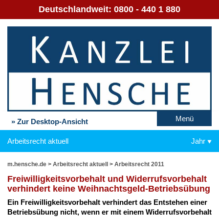
Deutschlandweit:
0800 - 440 1 880
Menü
» Zur Desktop-Ansicht
Arbeitsrecht aktuell
Jahr
m.hensche.de
>
Arbeitsrecht aktuell
>
Arbeitsrecht 2011
Frei­wil­lig­keits­vor­be­halt und Wi­der­rufs­vor­be­halt
ver­hin­dert kei­ne Weih­nachts­geld-Be­triebs­übung
Ein Frei­wil­lig­keits­vor­be­halt ver­hin­dert das Ent­ste­hen ei­ner
Be­triebs­übung nicht, wenn er mit ei­nem Wi­der­rufs­vor­be­halt