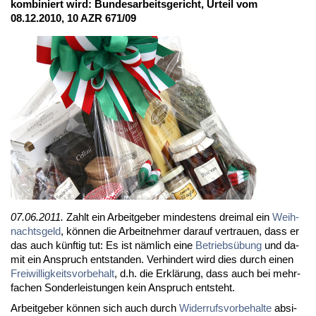
kom­bi­niert wird: Bun­des­ar­beits­ge­richt, Ur­teil vom
08.12.2010, 10 AZR 671/09
07.06.2011.
Zahlt ein Ar­beit­ge­ber min­des­tens drei­mal ein
Weih­
nachts­geld
, kön­nen die Ar­beit­neh­mer dar­auf ver­trau­en, dass er
das auch künf­tig tut: Es ist näm­lich ei­ne
Be­triebs­übung
und da­
mit ein An­spruch ent­stan­den. Ver­hin­dert wird dies durch ei­nen
Frei­wil­lig­keits­vor­be­halt
, d.h. die Er­klä­rung, dass auch bei mehr­
fa­chen Son­der­leis­tun­gen kein An­spruch ent­steht.
Ar­beit­ge­ber kön­nen sich auch durch
Wi­der­rufs­vor­be­hal­te
ab­si­