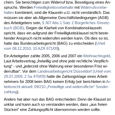
chern. Sie be­rech­ti­gen zum Wi­der­ruf bzw. Be­sei­ti­gung ei­nes An­
spruchs. Wer­den
Frei­wil­lig­keits­vor­be­hal­te
mit
Wi­der­rufs­vor­be­
hal­ten
kom­bi­niert, sind die Klau­seln u.U. nicht ver­ständ­lich. Das
müs­sen sie aber als All­ge­mei­ne Ge­schäfts­be­din­gun­gen (AGB)
des Ar­beit­ge­bers sein,
§ 307 Abs.1 Satz 2 Bür­ger­li­ches Ge­setz­
buch (BGB)
. Ge­gen die Klar­heit von Kom­bi­na­ti­ons­klau­seln
spricht, dass ein auf­grund der Frei­wil­lig­keits­klau­sel nicht be­ste­
hen­der An­spruch nicht wi­der­ru­fen wer­den kann. Ob dies so ist,
hat­te das Bun­des­ar­beits­ge­richt (BAG) zu ent­schei­den (
Ur­teil
vom 08.12.2010, 10 AZR 671/09
).
Ein Ar­beit­ge­ber zahl­te 2005, 2006 und 2007 ein
Weih­nachts­geld
.
Laut Ar­beits­ver­trag „frei­wil­lig und oh­ne je­de recht­li­che Ver­pflich­
tung“ - und „je­der­zeit oh­ne Wah­rung ei­ner be­son­de­ren Frist wi­
der­ruf­bar“. Vor dem
Lan­des­ar­beits­ge­richt Düs­sel­dorf (Ur­teil vom
29.07.2009, 2 Sa 470/09)
hat­te die Zah­lungs­kla­ge ei­nes Ar­beit­
neh­mers für 2008 beim BAG kei­nen Er­folg (wir be­rich­te­ten in
Ar­
beits­recht ak­tu­ell: 09/210 „Frei­wil­li­ge und wi­der­ruf­li­che“ Son­der­
zah­lung
).
An­ders hat aber nun das BAG ent­schie­den: Denn die Klau­sel ist
un­klar und kann auch so ver­stan­den wer­den, dass „aus frei­en
Stü­cken“ ei­ne Zah­lungs­pflicht über­nom­men wer­den soll­te.