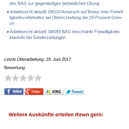
des BAG zur ge­gen­läu­fi­gen be­trieb­li­chen Übung
Ar­beits­recht ak­tu­ell: 09/110 An­spruch auf Bo­nus trotz Frei­wil­
lig­keits­vor­be­hal­tes bei Über­schrei­tung der 25-Pro­zent-Gren­
ze
Ar­beits­recht ak­tu­ell: 08/093 BAG be­schränkt Frei­wil­lig­keits­
klau­seln bei Son­der­zah­lun­gen
Letzte Überarbeitung: 19. Juni 2017
Bewertung:
Weitere Auskünfte erteilen Ihnen gern: