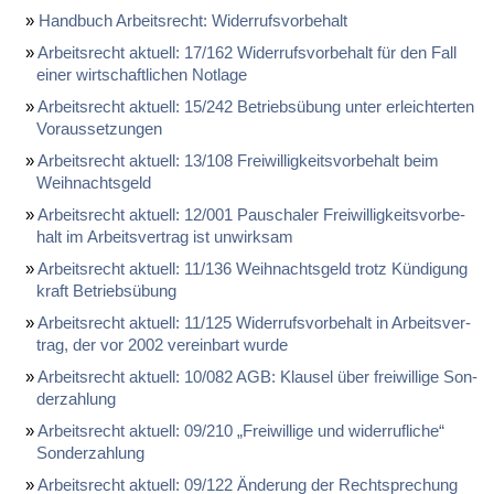
Hand­buch Ar­beits­recht: Wi­der­rufs­vor­be­halt
Ar­beits­recht ak­tu­ell: 17/162 Wi­der­rufs­vor­be­halt für den Fall
ei­ner wirt­schaft­li­chen Not­la­ge
Ar­beits­recht ak­tu­ell: 15/242 Be­triebs­übung un­ter er­leich­ter­ten
Vor­aus­set­zun­gen
Ar­beits­recht ak­tu­ell: 13/108 Frei­wil­lig­keits­vor­be­halt beim
Weih­nachts­geld
Ar­beits­recht ak­tu­ell: 12/001 Pau­scha­ler Frei­wil­lig­keits­vor­be­
halt im Ar­beits­ver­trag ist un­wirk­sam
Ar­beits­recht ak­tu­ell: 11/136 Weih­nachts­geld trotz Kün­di­gung
kraft Be­triebs­übung
Ar­beits­recht ak­tu­ell: 11/125 Wi­der­rufs­vor­be­halt in Ar­beits­ver­
trag, der vor 2002 ver­ein­bart wur­de
Ar­beits­recht ak­tu­ell: 10/082 AGB: Klau­sel über frei­wil­li­ge Son­
der­zah­lung
Ar­beits­recht ak­tu­ell: 09/210 „Frei­wil­li­ge und wi­der­ruf­li­che“
Son­der­zah­lung
Ar­beits­recht ak­tu­ell: 09/122 Än­de­rung der Recht­spre­chung