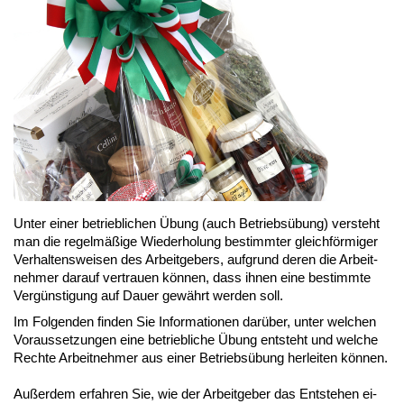
Un­ter ei­ner be­trieb­li­chen Übung (auch Be­triebs­übung) ver­steht
man die re­gel­mä­ßi­ge Wie­der­ho­lung be­stimm­ter gleich­för­mi­ger
Ver­hal­tens­wei­sen des Ar­beit­ge­bers, auf­grund de­ren die Ar­beit­
neh­mer dar­auf ver­trau­en kön­nen, dass ih­nen ei­ne be­stimm­te
Ver­güns­ti­gung auf Dau­er ge­währt wer­den soll.
Im Fol­gen­den fin­den Sie In­for­ma­tio­nen dar­über, un­ter wel­chen
Vor­aus­set­zun­gen ei­ne be­trieb­li­che Übung ent­steht und wel­che
Rech­te Ar­beit­neh­mer aus ei­ner Be­triebs­übung her­lei­ten kön­nen.
Au­ßer­dem er­fah­ren Sie, wie der Ar­beit­ge­ber das Ent­ste­hen ei­