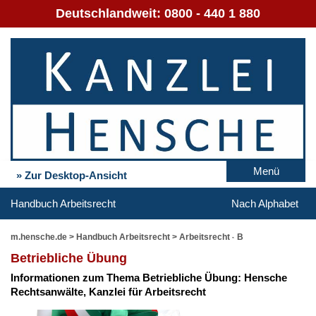
Deutschlandweit:
0800 - 440 1 880
Menü
» Zur Desktop-Ansicht
Handbuch Arbeitsrecht
Nach Alphabet
m.hensche.de
>
Handbuch Arbeitsrecht
>
Arbeitsrecht - B
Be­trieb­li­che Übung
In­for­ma­tio­nen zum The­ma Be­trieb­li­che Übung: Hen­sche
Rechts­an­wäl­te, Kanz­lei für Ar­beits­recht