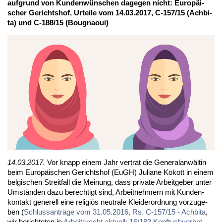
auf­grund von Kun­den­wün­schen da­ge­gen nicht: Eu­ro­päi­
scher Ge­richts­hof, Ur­tei­le vom 14.03.2017, C-157/15 (Ach­bi­
ta) und C-188/15 (Boug­naoui)
14.03.2017.
Vor knapp ei­nem Jahr ver­trat die Ge­ne­ral­an­wäl­tin
beim Eu­ro­päi­schen Ge­richts­hof (EuGH) Ju­lia­ne Ko­kott in ei­nem
bel­gi­schen Streit­fall die Mei­nung, dass pri­va­te Ar­beit­ge­ber un­ter
Um­stän­den da­zu be­rech­tigt sind, Ar­beit­neh­mern mit Kun­den­
kon­takt ge­ne­rell ei­ne re­li­gi­ös neu­tra­le Klei­der­ord­nung vor­zu­ge­
ben (
Schluss­an­trä­ge vom 31.05.2016, Rs. C-157/15 - Ach­bi­ta
,
wir be­rich­te­ten in
Ar­beits­recht ak­tu­ell: 16/183 Kopf­tuch­ver­bot