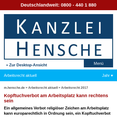
Deutschlandweit:
0800 - 440 1 880
Menü
» Zur Desktop-Ansicht
Arbeitsrecht aktuell
Jahr
m.hensche.de
>
Arbeitsrecht aktuell
>
Arbeitsrecht 2017
Kopf­tuch­ver­bot am Ar­beits­platz kann rech­tens
sein
Ein all­ge­mei­nes Ver­bot re­li­giö­ser Zei­chen am Ar­beits­platz
kann eu­ro­pa­recht­lich in Ord­nung sein, ein Kopf­tuch­ver­bot