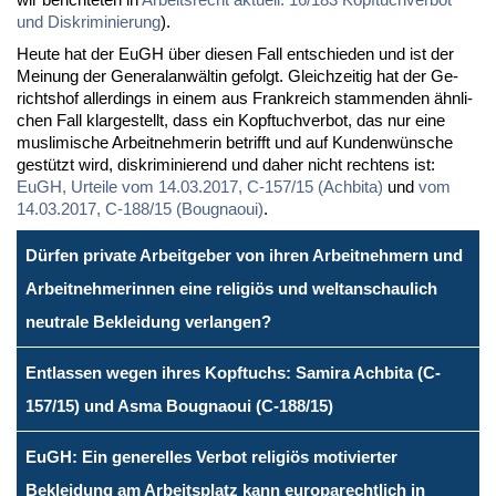
und Dis­kri­mi­nie­rung
).
Heu­te hat der EuGH über die­sen Fall ent­schie­den und ist der
Mei­nung der Ge­ne­ral­an­wäl­tin ge­folgt. Gleich­zei­tig hat der Ge­
richts­hof al­ler­dings in ei­nem aus Frank­reich stam­men­den ähn­li­
chen Fall klar­ge­stellt, dass ein Kopf­tuch­ver­bot, das nur ei­ne
mus­li­mi­sche Ar­beit­neh­me­rin be­trifft und auf Kun­den­wün­sche
ge­stützt wird, dis­kri­mi­nie­rend und da­her nicht rech­tens ist:
EuGH, Ur­tei­le vom 14.03.2017, C-157/15 (Ach­bi­ta)
und
vom
14.03.2017, C-188/15 (Boug­naoui)
.
Dürfen private Arbeitgeber von ihren Arbeitnehmern und
Arbeitnehmerinnen eine religiös und weltanschaulich
neutrale Bekleidung verlangen?
Entlassen wegen ihres Kopftuchs: Samira Achbita (C-
157/15) und Asma Bougnaoui (C-188/15)
EuGH: Ein generelles Verbot religiös motivierter
Bekleidung am Arbeitsplatz kann europarechtlich in