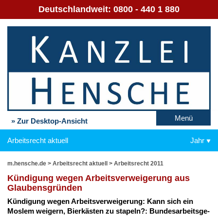
Deutschlandweit:
0800 - 440 1 880
Menü
» Zur Desktop-Ansicht
Arbeitsrecht aktuell
Jahr
m.hensche.de
>
Arbeitsrecht aktuell
>
Arbeitsrecht 2011
Kün­di­gung we­gen Ar­beits­ver­wei­ge­rung aus
Glau­bens­grün­den
Kün­di­gung we­gen Ar­beits­ver­wei­ge­rung: Kann sich ein
Mos­lem wei­gern, Bier­käs­ten zu sta­peln?: Bun­des­ar­beits­ge­