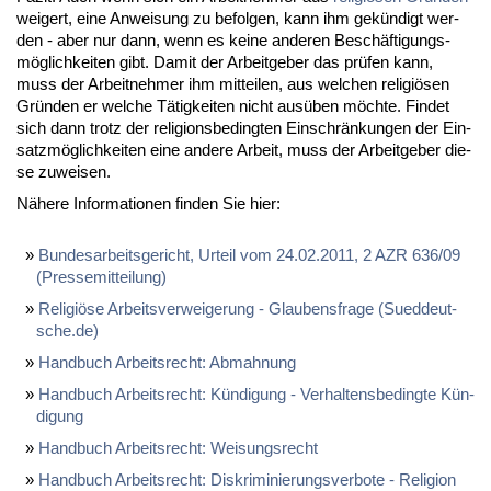
wei­gert, ei­ne An­wei­sung zu be­fol­gen, kann ihm ge­kün­digt wer­
den - aber nur dann, wenn es kei­ne an­de­ren Be­schäf­ti­gungs­
mög­lich­kei­ten gibt. Da­mit der Ar­beit­ge­ber das prü­fen kann,
muss der Ar­beit­neh­mer ihm mit­tei­len, aus wel­chen re­li­giö­sen
Grün­den er wel­che Tä­tig­kei­ten nicht aus­üben möch­te. Fin­det
sich dann trotz der re­li­gi­ons­be­ding­ten Ein­schrän­kun­gen der Ein­
satz­mög­lich­kei­ten ei­ne an­de­re Ar­beit, muss der Ar­beit­ge­ber die­
se zu­wei­sen.
Nä­he­re In­for­ma­tio­nen fin­den Sie hier:
Bun­des­ar­beits­ge­richt, Ur­teil vom 24.02.2011, 2 AZR 636/09
(Pres­se­mit­tei­lung)
Re­li­giö­se Ar­beits­ver­wei­ge­rung - Glau­bens­fra­ge (Sued­deut­
sche.de)
Hand­buch Ar­beits­recht: Ab­mah­nung
Hand­buch Ar­beits­recht: Kün­di­gung - Ver­hal­tens­be­ding­te Kün­
di­gung
Hand­buch Ar­beits­recht: Wei­sungs­recht
Hand­buch Ar­beits­recht: Dis­kri­mi­nie­rungs­ver­bo­te - Re­li­gi­on