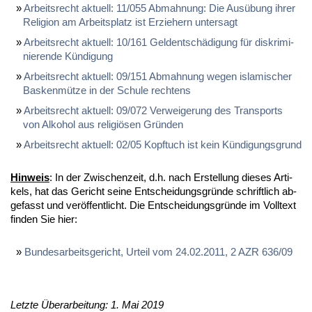
Ar­beits­recht ak­tu­ell: 11/055 Ab­mah­nung: Die Aus­übung ih­rer
Re­li­gi­on am Ar­beits­platz ist Er­zie­hern un­ter­sagt
Ar­beits­recht ak­tu­ell: 10/161 Gel­dent­schä­di­gung für dis­kri­mi­
nie­ren­de Kün­di­gung
Ar­beits­recht ak­tu­ell: 09/151 Ab­mah­nung we­gen is­la­mi­scher
Bas­ken­müt­ze in der Schu­le rech­tens
Ar­beits­recht ak­tu­ell: 09/072 Ver­wei­ge­rung des Trans­ports
von Al­ko­hol aus re­li­giö­sen Grün­den
Ar­beits­recht ak­tu­ell: 02/05 Kopf­tuch ist kein Kün­di­gungs­grund
Hin­weis
: In der Zwi­schen­zeit, d.h. nach Er­stel­lung die­ses Ar­ti­
kels, hat das Ge­richt sei­ne Ent­schei­dungs­grün­de schrift­lich ab­
ge­fasst und ver­öf­fent­licht. Die Ent­schei­dungs­grün­de im Voll­text
fin­den Sie hier:
Bun­des­ar­beits­ge­richt, Ur­teil vom 24.02.2011, 2 AZR 636/09
Letzte Überarbeitung: 1. Mai 2019