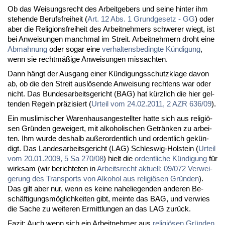
Ob das Wei­sungs­recht des Ar­beit­ge­bers und sei­ne hin­ter ihm
ste­hen­de Be­rufs­frei­heit (
Art. 12 Abs. 1 Grund­ge­setz - GG
) oder
aber die Re­li­gi­ons­frei­heit des Ar­beit­neh­mers schwe­rer wiegt, ist
bei An­wei­sun­gen manch­mal im Streit. Ar­beit­neh­mern droht ei­ne
Ab­mah­nung
oder so­gar ei­ne
ver­hal­tens­be­ding­te Kün­di­gung
,
wenn sie recht­mä­ßi­ge An­wei­sun­gen miss­ach­ten.
Dann hängt der Aus­gang ei­ner Kün­di­gungs­schutz­kla­ge da­von
ab, ob die den Streit aus­lö­sen­de An­wei­sung rech­tens war oder
nicht. Das Bun­des­ar­beits­ge­richt (BAG) hat kürz­lich die hier gel­
ten­den Re­geln prä­zi­siert (
Ur­teil vom 24.02.2011, 2 AZR 636/09
).
Ein mus­li­mi­scher Wa­ren­haus­an­ge­stell­ter hat­te sich aus re­li­giö­
sen Grün­den ge­wei­gert, mit al­ko­ho­li­schen Ge­trän­ken zu ar­bei­
ten. Ihm wur­de des­halb au­ßer­or­dent­lich und or­dent­lich ge­kün­
digt. Das Lan­des­ar­beits­ge­richt (LAG) Schles­wig-Hol­stein (
Ur­teil
vom 20.01.2009, 5 Sa 270/08
) hielt die
or­dent­li­che Kün­di­gung
für
wirk­sam (wir be­rich­te­ten in
Ar­beits­recht ak­tu­ell: 09/072 Ver­wei­
ge­rung des Trans­ports von Al­ko­hol aus re­li­giö­sen Grün­den
).
Das gilt aber nur, wenn es kei­ne na­he­lie­gen­den an­de­ren Be­
schäf­ti­gungs­mög­lich­kei­ten gibt, mein­te das BAG, und ver­wies
die Sa­che zu wei­te­ren Er­mitt­lun­gen an das LAG zu­rück.
Fa­zit: Auch wenn sich ein Ar­beit­neh­mer aus
re­li­giö­sen Grün­den