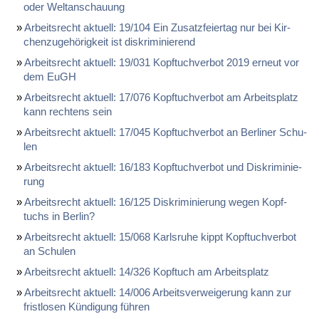
oder Welt­an­schau­ung
Ar­beits­recht ak­tu­ell: 19/104 Ein Zu­satz­fei­er­tag nur bei Kir­
chen­zu­ge­hö­rig­keit ist dis­kri­mi­nie­rend
Ar­beits­recht ak­tu­ell: 19/031 Kopf­tuch­ver­bot 2019 er­neut vor
dem EuGH
Ar­beits­recht ak­tu­ell: 17/076 Kopf­tuch­ver­bot am Ar­beits­platz
kann rech­tens sein
Ar­beits­recht ak­tu­ell: 17/045 Kopf­tuch­ver­bot an Ber­li­ner Schu­
len
Ar­beits­recht ak­tu­ell: 16/183 Kopf­tuch­ver­bot und Dis­kri­mi­nie­
rung
Ar­beits­recht ak­tu­ell: 16/125 Dis­kri­mi­nie­rung we­gen Kopf­
tuchs in Ber­lin?
Ar­beits­recht ak­tu­ell: 15/068 Karls­ru­he kippt Kopf­tuch­ver­bot
an Schu­len
Ar­beits­recht ak­tu­ell: 14/326 Kopf­tuch am Ar­beits­platz
Ar­beits­recht ak­tu­ell: 14/006 Ar­beits­ver­wei­ge­rung kann zur
frist­lo­sen Kün­di­gung füh­ren