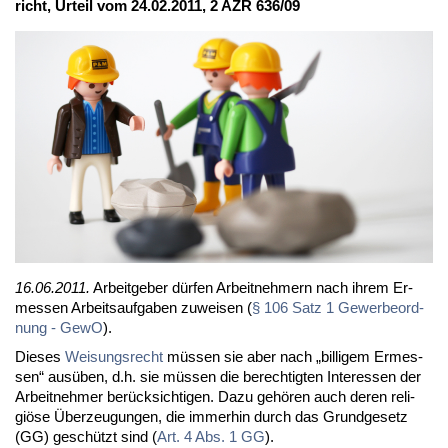
richt, Ur­teil vom 24.02.2011, 2 AZR 636/09
16.06.2011.
Ar­beit­ge­ber dür­fen Ar­beit­neh­mern nach ih­rem Er­
mes­sen Ar­beits­auf­ga­ben zu­wei­sen (
§ 106 Satz 1 Ge­wer­be­ord­
nung - Ge­wO
).
Die­ses
Wei­sungs­recht
müs­sen sie aber nach „bil­li­gem Er­mes­
sen“ aus­üben, d.h. sie müs­sen die be­rech­tig­ten In­ter­es­sen der
Ar­beit­neh­mer be­rück­sich­ti­gen. Da­zu ge­hö­ren auch de­ren re­li­
giö­se Über­zeu­gun­gen, die im­mer­hin durch das Grund­ge­setz
(GG) ge­schützt sind (
Art. 4 Abs. 1 GG
).