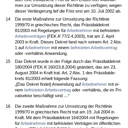
men zur Um­set­zung die­ser Richt­li­nie zu verfügen; we­gen
die­ser Verlänge­rung lief die Frist erst am 10. Ju­li 2002 ab.
14
Die ers­te Maßnah­me zur Um­set­zung der Richt­li­nie
1999/70 in grie­chi­sches Recht, das Präsi­di­al­de­kret
81/2003 mit Re­ge­lun­gen für
Ar­beit­neh­mer
mit be­fris­te­ten
Ar­beits­verträgen
(FEK A’ 77/2.4.2003), trat am 2. April
2003 in Kraft. Die­ses De­kret fand nach sei­nem Art. 2 Abs.
1 auf
Ar­beit­neh­mer
mit ei­nem
be­fris­te­ten Ar­beits­ver­trag
oder -verhält­nis An­wen­dung.
15
Das De­kret wur­de in der Fol­ge durch das Präsi­di­al­de­kret
180/2004 (FEK A’ 160/23.8.2004) geändert, das am 23.
Au­gust 2004 in Kraft trat. Art. 2 Abs. 1 des Präsi­di­al­de­
krets 81/2003 er­hielt fol­gen­de Fas­sung:
„[Das De­kret fin­det] An­wen­dung auf
Ar­beit­neh­mer
mit ei­
nem
be­fris­te­ten Ar­beits­ver­trag
oder -verhält­nis, die im Pri­
vat­sek­tor beschäftigt sind …“
16
Die zwei­te Maßnah­me zur Um­set­zung der Richt­li­nie
1999/70 in grie­chi­sches Recht trat am 19. Ju­li 2004 in
Kraft. Mit dem Präsi­di­al­de­kret 164/2004 mit Re­ge­lun­gen
für
Ar­beit­neh­mer
mit be­fris­te­ten Verträgen im öffent­li­chen