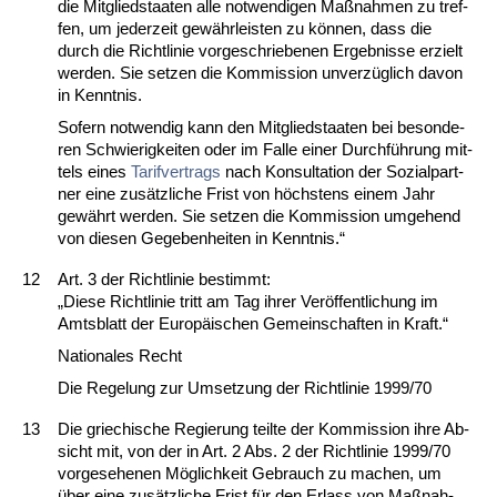
die Mit­glied­staa­ten al­le not­wen­di­gen Maßnah­men zu tref­
fen, um je­der­zeit gewähr­leis­ten zu können, dass die
durch die Richt­li­nie vor­ge­schrie­be­nen Er­geb­nis­se er­zielt
wer­den. Sie set­zen die Kom­mis­si­on un­verzüglich da­von
in Kennt­nis.
So­fern not­wen­dig kann den Mit­glied­staa­ten bei be­son­de­
ren Schwie­rig­kei­ten oder im Fal­le ei­ner Durchführung mit­
tels ei­nes
Ta­rif­ver­trags
nach Kon­sul­ta­ti­on der So­zi­al­part­
ner ei­ne zusätz­li­che Frist von höchs­tens ei­nem Jahr
gewährt wer­den. Sie set­zen die Kom­mis­si­on um­ge­hend
von die­sen Ge­ge­ben­hei­ten in Kennt­nis.“
12
Art. 3 der Richt­li­nie be­stimmt:
„Die­se Richt­li­nie tritt am Tag ih­rer Veröffent­li­chung im
Amts­blatt der Eu­ropäischen Ge­mein­schaf­ten in Kraft.“
Na­tio­na­les Recht
Die Re­ge­lung zur Um­set­zung der Richt­li­nie 1999/70
13
Die grie­chi­sche Re­gie­rung teil­te der Kom­mis­si­on ih­re Ab­
sicht mit, von der in Art. 2 Abs. 2 der Richt­li­nie 1999/70
vor­ge­se­he­nen Möglich­keit Ge­brauch zu ma­chen, um
über ei­ne zusätz­li­che Frist für den Er­lass von Maßnah­