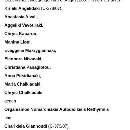
Ki­ria­ki An­gel­i­da­ki
(C-378/07),
Ana­sta­sia Ai­va­li,
Ag­ge­li­ki Va­vou­ra­ki,
Chry­si Ka­pa­rou,
Ma­ni­na Lio­ni,
Evag­ge­lia Ma­kry­gi­an­na­ki,
Eleo­no­ra Nis­a­na­ki,
Chris­tia­na Pa­na­gio­tou,
An­na Pits­idi­a­na­ki,
Ma­ria Chal­ki­ada­ki,
Chry­si Chal­ki­ada­ki
ge­gen
Or­ga­nis­mos No­m­ar­ch­ia­kis Au­to­dioi­ki­sis Rethym­nis
und
Cha­rik­leia Gi­an­nou­di
(C-379/07),