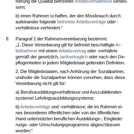
nie­rung die Qua­lität be­fris­te­ter
Ar­beits­verhält­nis­se
ver­bes­
sern;
b) ei­nen Rah­men schaf­fen, der den Miss­brauch durch
auf­ein­an­der fol­gen­de
be­fris­te­te Ar­beits­verträge
oder -
verhält­nis­se ver­hin­dert.“
6
Pa­ra­graf 2 der Rah­men­ver­ein­ba­rung be­stimmt:
„1. Die­se Ver­ein­ba­rung gilt für be­fris­tet beschäftig­te
Ar­
beit­neh­mer
mit ei­nem
Ar­beits­ver­trag
oder -verhält­nis
gemäß der ge­setz­lich,
ta­rif­ver­trag­lich
oder nach den Ge­
pflo­gen­hei­ten in je­dem Mit­glied­staat gel­ten­den De­fi­ni­ti­on.
2. Die Mit­glied­staa­ten, nach Anhörung der So­zi­al­part­ner,
und/oder die So­zi­al­part­ner können vor­se­hen, dass die­se
Ver­ein­ba­rung nicht gilt für:
a) Be­rufs­aus­bil­dungs­verhält­nis­se und Aus­zu­bil­den­den­
sys­te­me/ Lehr­lings­aus­bil­dungs­sys­te­me;
b)
Ar­beits­verträge
und -verhält­nis­se, die im Rah­men ei­
nes be­son­de­ren öffent­li­chen oder von der öffent­li­chen
Hand un­terstütz­ten be­ruf­li­chen Aus­bil­dungs-, Ein­glie­de­
rungs- oder Um­schu­lungs­pro­gramms ab­ge­schlos­sen
wur­den.“