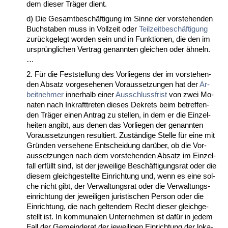
dem die­ser Träger dient.
d) Die Ge­samt­beschäfti­gung im Sin­ne der vor­ste­hen­den
Buch­sta­ben muss in Voll­zeit oder
Teil­zeit­beschäfti­gung
zurück­ge­legt wor­den sein und in Funk­tio­nen, die den im
ursprüng­li­chen Ver­trag ge­nann­ten glei­chen oder ähneln.
…
2. Für die Fest­stel­lung des Vor­lie­gens der im vor­ste­hen­
den Ab­satz vor­ge­se­he­nen Vor­aus­set­zun­gen hat der
Ar­
beit­neh­mer
in­ner­halb ei­ner
Aus­schluss­frist
von zwei Mo­
na­ten nach In­kraft­tre­ten die­ses De­krets beim be­tref­fen­
den Träger ei­nen An­trag zu stel­len, in dem er die Ein­zel­
hei­ten an­gibt, aus de­nen das Vor­lie­gen der ge­nann­ten
Vor­aus­set­zun­gen re­sul­tiert. Zuständi­ge Stel­le für ei­ne mit
Gründen ver­se­he­ne Ent­schei­dung darüber, ob die Vor­
aus­set­zun­gen nach dem vor­ste­hen­den Ab­satz im Ein­zel­
fall erfüllt sind, ist der je­wei­li­ge Beschäfti­gungs­rat oder die
die­sem gleich­ge­stell­te Ein­rich­tung und, wenn es ei­ne sol­
che nicht gibt, der Ver­wal­tungs­rat oder die Ver­wal­tungs­
ein­rich­tung der je­wei­li­gen ju­ris­ti­schen Per­son oder die
Ein­rich­tung, die nach gel­ten­dem Recht die­ser gleich­ge­
stellt ist. In kom­mu­na­len Un­ter­neh­men ist dafür in je­dem
Fall der Ge­mein­de­rat der je­wei­li­gen Ein­rich­tung der lo­ka­