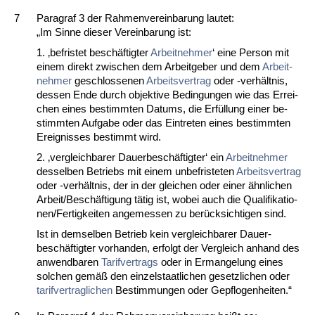
7
Pa­ra­graf 3 der Rah­men­ver­ein­ba­rung lau­tet:
„Im Sin­ne die­ser Ver­ein­ba­rung ist:
1. ‚be­fris­tet beschäftig­ter
Ar­beit­neh­mer
‘ ei­ne Per­son mit
ei­nem di­rekt zwi­schen dem Ar­beit­ge­ber und dem
Ar­beit­
neh­mer
ge­schlos­se­nen
Ar­beits­ver­trag
oder -verhält­nis,
des­sen En­de durch ob­jek­ti­ve Be­din­gun­gen wie das Er­rei­
chen ei­nes be­stimm­ten Da­tums, die Erfüllung ei­ner be­
stimm­ten Auf­ga­be oder das Ein­tre­ten ei­nes be­stimm­ten
Er­eig­nis­ses be­stimmt wird.
2. ‚ver­gleich­ba­rer Dau­er­beschäftig­ter‘ ein
Ar­beit­neh­mer
des­sel­ben Be­triebs mit ei­nem un­be­fris­te­ten
Ar­beits­ver­trag
oder -verhält­nis, der in der glei­chen oder ei­ner ähn­li­chen
Ar­beit/Beschäfti­gung tätig ist, wo­bei auch die Qua­li­fi­ka­tio­
nen/Fer­tig­kei­ten an­ge­mes­sen zu berück­sich­ti­gen sind.
Ist in dem­sel­ben Be­trieb kein ver­gleich­ba­rer Dau­er­
beschäftig­ter vor­han­den, er­folgt der Ver­gleich an­hand des
an­wend­ba­ren
Ta­rif­ver­trags
oder in Er­man­ge­lung ei­nes
sol­chen gemäß den ein­zel­staat­li­chen ge­setz­li­chen oder
ta­rif­ver­trag­li­chen
Be­stim­mun­gen oder Ge­pflo­gen­hei­ten.“