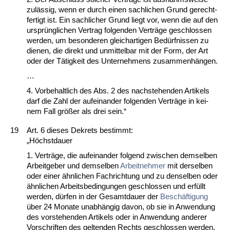
zulässig, wenn er durch ei­nen sach­li­chen Grund ge­recht­
fer­tigt ist. Ein sach­li­cher Grund liegt vor, wenn die auf den
ursprüng­li­chen Ver­trag fol­gen­den Verträge ge­schlos­sen
wer­den, um be­son­de­ren gleich­ar­ti­gen Bedürf­nis­sen zu
die­nen, die di­rekt und un­mit­tel­bar mit der Form, der Art
oder der Tätig­keit des Un­ter­neh­mens zu­sam­menhängen.
…
4. Vor­be­halt­lich des Abs. 2 des nach­ste­hen­den Ar­ti­kels
darf die Zahl der auf­ein­an­der fol­gen­den Verträge in kei­
nem Fall größer als drei sein.“
19
Art. 6 die­ses De­krets be­stimmt:
„Höchst­dau­er
1. Verträge, die auf­ein­an­der fol­gend zwi­schen dem­sel­ben
Ar­beit­ge­ber und dem­sel­ben
Ar­beit­neh­mer
mit der­sel­ben
oder ei­ner ähn­li­chen Fach­rich­tung und zu den­sel­ben oder
ähn­li­chen Ar­beits­be­din­gun­gen ge­schlos­sen und erfüllt
wer­den, dürfen in der Ge­samt­dau­er der
Beschäfti­gung
über 24 Mo­na­te un­abhängig da­von, ob sie in An­wen­dung
des vor­ste­hen­den Ar­ti­kels oder in An­wen­dung an­de­rer
Vor­schrif­ten des gel­ten­den Rechts ge­schlos­sen wer­den,