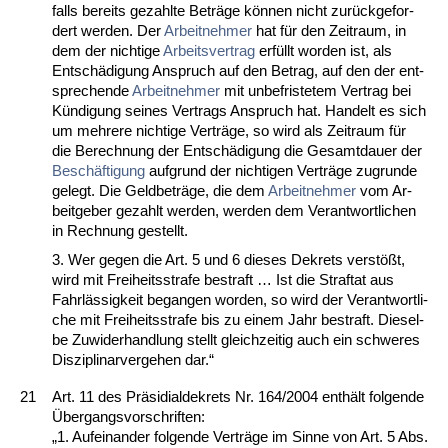
falls be­reits ge­zahl­te Beträge können nicht zurück­ge­for­
dert wer­den. Der
Ar­beit­neh­mer
hat für den Zeit­raum, in
dem der nich­ti­ge
Ar­beits­ver­trag
erfüllt wor­den ist, als
Entschädi­gung An­spruch auf den Be­trag, auf den der ent­
spre­chen­de
Ar­beit­neh­mer
mit un­be­fris­te­tem Ver­trag bei
Kündi­gung sei­nes Ver­trags An­spruch hat. Han­delt es sich
um meh­re­re nich­ti­ge Verträge, so wird als Zeit­raum für
die Be­rech­nung der Entschädi­gung die Ge­samt­dau­er der
Beschäfti­gung
auf­grund der nich­ti­gen Verträge zu­grun­de
ge­legt. Die Geld­beträge, die dem
Ar­beit­neh­mer
vom Ar­
beit­ge­ber ge­zahlt wer­den, wer­den dem Ver­ant­wort­li­chen
in Rech­nung ge­stellt.
3. Wer ge­gen die Art. 5 und 6 die­ses De­krets verstößt,
wird mit Frei­heits­stra­fe be­straft … Ist die Straf­tat aus
Fahrlässig­keit be­gan­gen wor­den, so wird der Ver­ant­wort­li­
che mit Frei­heits­stra­fe bis zu ei­nem Jahr be­straft. Die­sel­
be Zu­wi­der­hand­lung stellt gleich­zei­tig auch ein schwe­res
Dis­zi­pli­nar­ver­ge­hen dar.“
21
Art. 11 des Präsi­di­al­de­krets Nr. 164/2004 enthält fol­gen­de
Über­g­angs­vor­schrif­ten:
„1. Auf­ein­an­der fol­gen­de Verträge im Sin­ne von Art. 5 Abs.