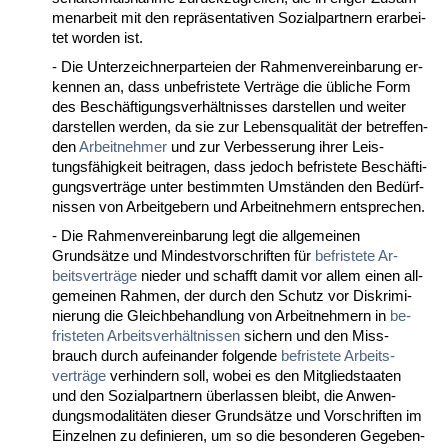
men­ar­beit mit den re­präsen­ta­ti­ven So­zi­al­part­nern er­ar­bei­
tet wor­den ist.
- Die Un­ter­zeich­ner­par­tei­en der Rah­men­ver­ein­ba­rung er­
ken­nen an, dass un­be­fris­te­te Verträge die übli­che Form
des Beschäfti­gungs­verhält­nis­ses dar­stel­len und wei­ter
dar­stel­len wer­den, da sie zur Le­bens­qua­lität der be­tref­fen­
den
Ar­beit­neh­mer
und zur Ver­bes­se­rung ih­rer Leis­
tungsfähig­keit bei­tra­gen, dass je­doch be­fris­te­te Beschäfti­
gungs­verträge un­ter be­stimm­ten Umständen den Bedürf­
nis­sen von Ar­beit­ge­bern und Ar­beit­neh­mern ent­spre­chen.
- Die Rah­men­ver­ein­ba­rung legt die all­ge­mei­nen
Grundsätze und Min­dest­vor­schrif­ten für
be­fris­te­te Ar­
beits­verträge
nie­der und schafft da­mit vor al­lem ei­nen all­
ge­mei­nen Rah­men, der durch den Schutz vor Dis­kri­mi­
nie­rung die Gleich­be­hand­lung von Ar­beit­neh­mern in
be­
fris­te­ten Ar­beits­verhält­nis­sen
si­chern und den Miss­
brauch durch auf­ein­an­der fol­gen­de
be­fris­te­te Ar­beits­
verträge
ver­hin­dern soll, wo­bei es den Mit­glied­staa­ten
und den So­zi­al­part­nern über­las­sen bleibt, die An­wen­
dungs­mo­da­litäten die­ser Grundsätze und Vor­schrif­ten im
Ein­zel­nen zu de­fi­nie­ren, um so die be­son­de­ren Ge­ge­ben­