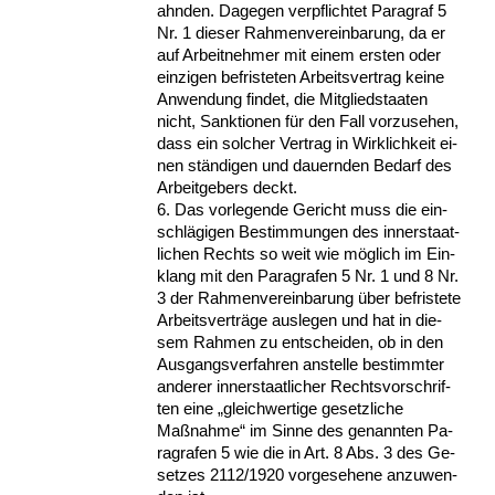
ahn­den. Da­ge­gen ver­pflich­tet Pa­ra­graf 5
Nr. 1 die­ser Rah­men­ver­ein­ba­rung, da er
auf Ar­beit­neh­mer mit ei­nem ers­ten oder
ein­zi­gen be­fris­te­ten Ar­beits­ver­trag kei­ne
An­wen­dung fin­det, die Mit­glied­staa­ten
nicht, Sank­tio­nen für den Fall vor­zu­se­hen,
dass ein sol­cher Ver­trag in Wirk­lich­keit ei­
nen ständi­gen und dau­ern­den Be­darf des
Ar­beit­ge­bers deckt.
6. Das vor­le­gen­de Ge­richt muss die ein­
schlägi­gen Be­stim­mun­gen des in­ner­staat­
li­chen Rechts so weit wie möglich im Ein­
klang mit den Pa­ra­gra­fen 5 Nr. 1 und 8 Nr.
3 der Rah­men­ver­ein­ba­rung über be­fris­te­te
Ar­beits­verträge aus­le­gen und hat in die­
sem Rah­men zu ent­schei­den, ob in den
Aus­gangs­ver­fah­ren an­stel­le be­stimm­ter
an­de­rer in­ner­staat­li­cher Rechts­vor­schrif­
ten ei­ne „gleich­wer­ti­ge ge­setz­li­che
Maßnah­me“ im Sin­ne des ge­nann­ten Pa­
ra­gra­fen 5 wie die in Art. 8 Abs. 3 des Ge­
set­zes 2112/1920 vor­ge­se­he­ne an­zu­wen­