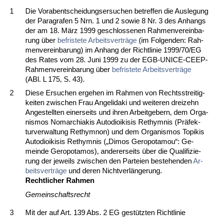
1
Die Vor­ab­ent­schei­dungs­er­su­chen be­tref­fen die Aus­le­gung
der Pa­ra­gra­fen 5 Nrn. 1 und 2 so­wie 8 Nr. 3 des An­hangs
der am 18. März 1999 ge­schlos­se­nen Rah­men­ver­ein­ba­
rung über
be­fris­te­te Ar­beits­verträge
(im Fol­gen­den: Rah­
men­ver­ein­ba­rung) im An­hang der Richt­li­nie 1999/70/EG
des Ra­tes vom 28. Ju­ni 1999 zu der EGB-UN­ICE-CEEP-
Rah­men­ver­ein­ba­rung über
be­fris­te­te Ar­beits­verträge
(ABl. L 175, S. 43).
2
Die­se Er­su­chen er­ge­hen im Rah­men von Rechts­strei­tig­
kei­ten zwi­schen Frau An­gel­i­da­ki und wei­te­ren drei­zehn
An­ge­stell­ten ei­ner­seits und ih­ren Ar­beit­ge­bern, dem Or­ga­
nis­mos No­m­ar­ch­ia­kis Au­to­dioi­ki­sis Rethym­nis (Präfek­
tur­ver­wal­tung Rethym­non) und dem Or­ga­nis­mos To­pi­kis
Au­to­dioi­ki­sis Rethym­nis („Di­mos Gero­po­ta­mou“: Ge­
mein­de Gero­po­ta­mos), an­de­rer­seits über die Qua­li­fi­zie­
rung der je­weils zwi­schen den Par­tei­en be­ste­hen­den
Ar­
beits­verträge
und de­ren Nicht­verlänge­rung.
Recht­li­cher Rah­men
Ge­mein­schafts­recht
3
Mit der auf Art. 139 Abs. 2 EG gestütz­ten Richt­li­nie