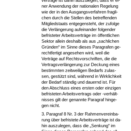
verträge ist da­hin aus­zu­le­gen, dass er ei­
ner An­wen­dung der na­tio­na­len Re­ge­lung
wie der in den Aus­gangs­ver­fah­ren frag­li­
chen durch die Stel­len des be­tref­fen­den
Mit­glied­staats ent­ge­gen­steht, der zu­fol­ge
die Verlänge­rung auf­ein­an­der fol­gen­der
be­fris­te­ter Ar­beits­verträge im öffent­li­chen
Sek­tor al­lein des­halb als aus „sach­li­chen
Gründen“ im Sin­ne die­ses Pa­ra­gra­fen ge­
recht­fer­tigt an­ge­se­hen wird, weil die
Verträge auf Rechts­vor­schrif­ten, die die
Ver­trags­verlänge­rung zur De­ckung ei­nes
be­stimm­ten zeit­wei­li­gen Be­darfs zu­las­
sen, gestützt sind, während in Wirk­lich­keit
der Be­darf ständig und dau­ernd ist. Für
den Ab­schluss ei­nes ers­ten oder ein­zi­gen
be­fris­te­ten Ar­beits­ver­trags oder -verhält­
nis­ses gilt der ge­nann­te Pa­ra­graf hin­ge­
gen nicht.
3. Pa­ra­graf 8 Nr. 3 der Rah­men­ver­ein­ba­
rung über be­fris­te­te Ar­beits­verträge ist da­
hin aus­zu­le­gen, dass die „Sen­kung“ im