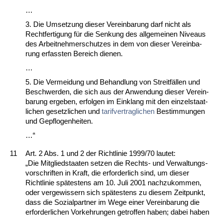
…
3. Die Um­set­zung die­ser Ver­ein­ba­rung darf nicht als
Recht­fer­ti­gung für die Sen­kung des all­ge­mei­nen Ni­veaus
des Ar­beit­neh­mer­schut­zes in dem von die­ser Ver­ein­ba­
rung er­fass­ten Be­reich die­nen.
…
5. Die Ver­mei­dung und Be­hand­lung von Streitfällen und
Be­schwer­den, die sich aus der An­wen­dung die­ser Ver­ein­
ba­rung er­ge­ben, er­fol­gen im Ein­klang mit den ein­zel­staat­
li­chen ge­setz­li­chen und
ta­rif­ver­trag­li­chen
Be­stim­mun­gen
und Ge­pflo­gen­hei­ten.
…“
11
Art. 2 Abs. 1 und 2 der Richt­li­nie 1999/70 lau­tet:
„Die Mit­glied­staa­ten set­zen die Rechts- und Ver­wal­tungs­
vor­schrif­ten in Kraft, die er­for­der­lich sind, um die­ser
Richt­li­nie spätes­tens am 10. Ju­li 2001 nach­zu­kom­men,
oder ver­ge­wis­sern sich spätes­tens zu die­sem Zeit­punkt,
dass die So­zi­al­part­ner im We­ge ei­ner Ver­ein­ba­rung die
er­for­der­li­chen Vor­keh­run­gen ge­trof­fen ha­ben; da­bei ha­ben