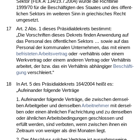
Sek­tor (FEK A’ 134/19.7.2004) wur­de die Richt­li­nie
1999/70 für die Beschäftig­ten des Staa­tes und des öffent­
li­chen Sek­tors im wei­te­ren Sinn in grie­chi­sches Recht
um­ge­setzt.
17
Art. 2 Abs. 1 die­ses Präsi­di­al­de­krets be­stimmt:
„Die Vor­schrif­ten die­ses De­krets fin­den An­wen­dung auf
das Per­so­nal des öffent­li­chen Sek­tors … so­wie auf das
Per­so­nal der kom­mu­na­len Un­ter­neh­men, das mit ei­nem
be­fris­te­ten Ar­beits­ver­trag
oder -verhält­nis oder ei­nem
Werk­ver­trag oder ei­nem an­de­ren Ver­trag oder Verhält­nis
ar­bei­tet, der bzw. das ein Verhält­nis abhängi­ger
Beschäfti­
gung
ver­schlei­ert.“
18
In Art. 5 des Präsi­di­al­de­krets 164/2004 heißt es:
„Auf­ein­an­der fol­gen­de Verträge
1. Auf­ein­an­der fol­gen­de Verträge, die zwi­schen dem­sel­
ben Ar­beit­ge­ber und dem­sel­ben
Ar­beit­neh­mer
mit der­sel­
ben oder ei­nen ähn­li­chen Fach­rich­tung und zu den­sel­ben
oder ähn­li­chen Ar­beits­be­din­gun­gen ge­schlos­sen und
erfüllt wer­den, sind ver­bo­ten, wenn zwi­schen ih­nen ein
Zeit­raum von we­ni­ger als drei Mo­na­ten liegt.
2. Der Ab­schluss sol­cher Verträge ist aus­nahms­wei­se