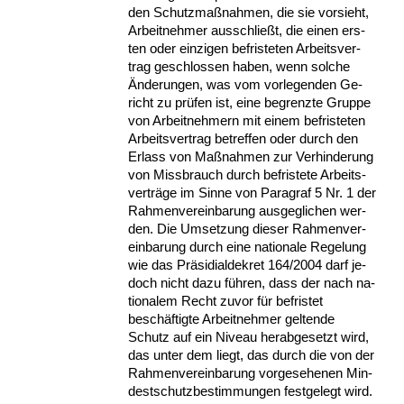
den Schutz­maßnah­men, die sie vor­sieht,
Ar­beit­neh­mer aus­sch­ließt, die ei­nen ers­
ten oder ein­zi­gen be­fris­te­ten Ar­beits­ver­
trag ge­schlos­sen ha­ben, wenn sol­che
Ände­run­gen, was vom vor­le­gen­den Ge­
richt zu prüfen ist, ei­ne be­grenz­te Grup­pe
von Ar­beit­neh­mern mit ei­nem be­fris­te­ten
Ar­beits­ver­trag be­tref­fen oder durch den
Er­lass von Maßnah­men zur Ver­hin­de­rung
von Miss­brauch durch be­fris­te­te Ar­beits­
verträge im Sin­ne von Pa­ra­graf 5 Nr. 1 der
Rah­men­ver­ein­ba­rung aus­ge­gli­chen wer­
den. Die Um­set­zung die­ser Rah­men­ver­
ein­ba­rung durch ei­ne na­tio­na­le Re­ge­lung
wie das Präsi­di­al­de­kret 164/2004 darf je­
doch nicht da­zu führen, dass der nach na­
tio­na­lem Recht zu­vor für be­fris­tet
beschäftig­te Ar­beit­neh­mer gel­ten­de
Schutz auf ein Ni­veau her­ab­ge­setzt wird,
das un­ter dem liegt, das durch die von der
Rah­men­ver­ein­ba­rung vor­ge­se­he­nen Min­
dest­schutz­be­stim­mun­gen fest­ge­legt wird.