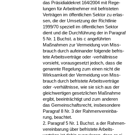
das Präsi­di­al­de­kret 164/2004 mit Re­ge­
lun­gen für Ar­beit­neh­mer mit be­fris­te­ten
Verträgen im öffent­li­chen Sek­tor zu er­las­
sen, die der Um­set­zung der Richt­li­nie
1999/70 spe­zi­ell im öffent­li­chen Sek­tor
dient und die Durchführung der in Pa­ra­graf
5 Nr. 1 Buchst. a bis c an­geführ­ten
Maßnah­men zur Ver­mei­dung von Miss­
brauch durch auf­ein­an­der fol­gen­de be­fris­
te­te Ar­beits­verträge oder -verhält­nis­se
vor­sieht, vor­aus­ge­setzt je­doch, dass die
ge­nann­te Re­ge­lung zum ei­nen nicht die
Wirk­sam­keit der Ver­mei­dung von Miss­
brauch durch be­fris­te­te Ar­beits­verträge
oder -verhält­nis­se, wie sie sich aus der
gleich­wer­ti­gen ge­setz­li­chen Maßnah­me
er­gibt, be­ein­träch­tigt und zum an­de­ren
das Ge­mein­schafts­recht, ins­be­son­de­re
Pa­ra­graf 8 Nr. 3 der Rah­men­ver­ein­ba­
rung, be­ach­tet.
2. Pa­ra­graf 5 Nr. 1 Buchst. a der Rah­men­
ver­ein­ba­rung über be­fris­te­te Ar­beits­