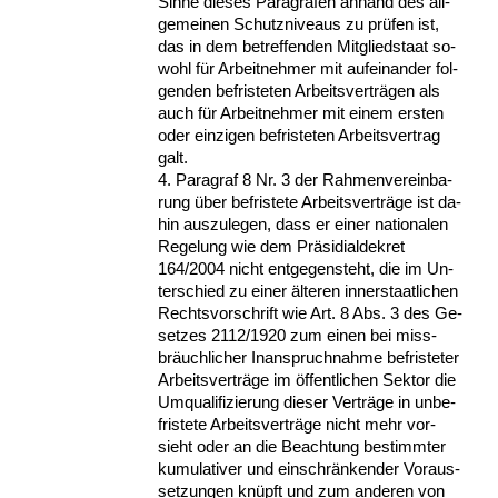
Sin­ne die­ses Pa­ra­gra­fen an­hand des all­
ge­mei­nen Schutz­ni­veaus zu prüfen ist,
das in dem be­tref­fen­den Mit­glied­staat so­
wohl für Ar­beit­neh­mer mit auf­ein­an­der fol­
gen­den be­fris­te­ten Ar­beits­verträgen als
auch für Ar­beit­neh­mer mit ei­nem ers­ten
oder ein­zi­gen be­fris­te­ten Ar­beits­ver­trag
galt.
4. Pa­ra­graf 8 Nr. 3 der Rah­men­ver­ein­ba­
rung über be­fris­te­te Ar­beits­verträge ist da­
hin aus­zu­le­gen, dass er ei­ner na­tio­na­len
Re­ge­lung wie dem Präsi­di­al­de­kret
164/2004 nicht ent­ge­gen­steht, die im Un­
ter­schied zu ei­ner älte­ren in­ner­staat­li­chen
Rechts­vor­schrift wie Art. 8 Abs. 3 des Ge­
set­zes 2112/1920 zum ei­nen bei miss­
bräuch­li­cher In­an­spruch­nah­me be­fris­te­ter
Ar­beits­verträge im öffent­li­chen Sek­tor die
Um­qua­li­fi­zie­rung die­ser Verträge in un­be­
fris­te­te Ar­beits­verträge nicht mehr vor­
sieht oder an die Be­ach­tung be­stimm­ter
ku­mu­la­ti­ver und ein­schränken­der Vor­aus­
set­zun­gen knüpft und zum an­de­ren von