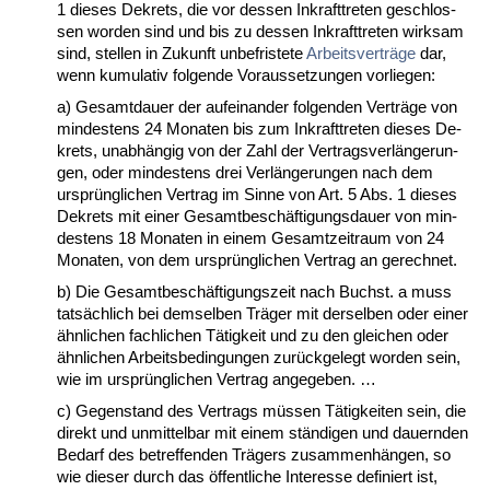
1 die­ses De­krets, die vor des­sen In­kraft­tre­ten ge­schlos­
sen wor­den sind und bis zu des­sen In­kraft­tre­ten wirk­sam
sind, stel­len in Zu­kunft un­be­fris­te­te
Ar­beits­verträge
dar,
wenn ku­mu­la­tiv fol­gen­de Vor­aus­set­zun­gen vor­lie­gen:
a) Ge­samt­dau­er der auf­ein­an­der fol­gen­den Verträge von
min­des­tens 24 Mo­na­ten bis zum In­kraft­tre­ten die­ses De­
krets, un­abhängig von der Zahl der Ver­trags­verlänge­run­
gen, oder min­des­tens drei Verlänge­run­gen nach dem
ursprüng­li­chen Ver­trag im Sin­ne von Art. 5 Abs. 1 die­ses
De­krets mit ei­ner Ge­samt­beschäfti­gungs­dau­er von min­
des­tens 18 Mo­na­ten in ei­nem Ge­samt­zeit­raum von 24
Mo­na­ten, von dem ursprüng­li­chen Ver­trag an ge­rech­net.
b) Die Ge­samt­beschäfti­gungs­zeit nach Buchst. a muss
tatsächlich bei dem­sel­ben Träger mit der­sel­ben oder ei­ner
ähn­li­chen fach­li­chen Tätig­keit und zu den glei­chen oder
ähn­li­chen Ar­beits­be­din­gun­gen zurück­ge­legt wor­den sein,
wie im ursprüng­li­chen Ver­trag an­ge­ge­ben. …
c) Ge­gen­stand des Ver­trags müssen Tätig­kei­ten sein, die
di­rekt und un­mit­tel­bar mit ei­nem ständi­gen und dau­ern­den
Be­darf des be­tref­fen­den Trägers zu­sam­menhängen, so
wie die­ser durch das öffent­li­che In­ter­es­se de­fi­niert ist,