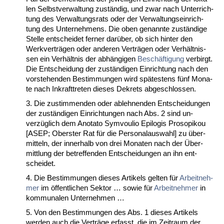
len Selbst­ver­wal­tung zuständig, und zwar nach Un­ter­rich­
tung des Ver­wal­tungs­rats oder der Ver­wal­tungs­ein­rich­
tung des Un­ter­neh­mens. Die oben ge­nann­te zuständi­ge
Stel­le ent­schei­det fer­ner darüber, ob sich hin­ter den
Werk­verträgen oder an­de­ren Verträgen oder Verhält­nis­
sen ein Verhält­nis der abhängi­gen
Beschäfti­gung
ver­birgt.
Die Ent­schei­dung der zuständi­gen Ein­rich­tung nach den
vor­ste­hen­den Be­stim­mun­gen wird spätes­tens fünf Mo­na­
te nach In­kraft­tre­ten die­ses De­krets ab­ge­schlos­sen.
3. Die zu­stim­men­den oder ab­leh­nen­den Ent­schei­dun­gen
der zuständi­gen Ein­rich­tun­gen nach Abs. 2 sind un­
verzüglich dem Ano­ta­to Sym­vou­lio Epi­lo­gis Pro­so­pik­ou
[ASEP; Obers­ter Rat für die Per­so­nal­aus­wahl] zu über­
mit­teln, der in­ner­halb von drei Mo­na­ten nach der Über­
mitt­lung der be­tref­fen­den Ent­schei­dun­gen an ihn ent­
schei­det.
4. Die Be­stim­mun­gen die­ses Ar­ti­kels gel­ten für
Ar­beit­neh­
mer
im öffent­li­chen Sek­tor … so­wie für
Ar­beit­neh­mer
in
kom­mu­na­len Un­ter­neh­men …
5. Von den Be­stim­mun­gen des Abs. 1 die­ses Ar­ti­kels
wer­den auch die Verträge er­fasst, die im Zeit­raum der