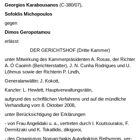
Ge­or­gi­os Ka­ra­bou­s­a­nos
(C-380/07),
So­fo­k­lis Mi­cho­pou­los
ge­gen
Di­mos Gero­po­ta­mou
erlässt
DER GERICH­TSHOF (Drit­te Kam­mer)
un­ter Mit­wir­kung des Kam­mer­präsi­den­ten A. Ro­sas, der Rich­ter
A. Ó Cao­imh (Be­richt­er­stat­ter), J. N. Cun­ha Ro­d­ri­gues und U.
Lõhmus so­wie der Rich­te­rin P. Lindh,
Ge­ne­ral­anwältin: J. Ko­kott,
Kanz­ler: L. Hew­lett, Haupt­ver­wal­tungsrätin,
auf­grund des schrift­li­chen Ver­fah­rens und auf die münd­li­che
Ver­hand­lung vom 8. Ok­to­ber 2008,
un­ter Berück­sich­ti­gung der Erklärun­gen
- von Frau An­gel­i­da­ki u. a., ver­tre­ten durch I. Kout­sou­ra­kis, F.
Dermitz­aki und K. To­kat­li­dis, di­ki­go­roi,
- des Or­ga­nis­mos No­m­ar­ch­ia­kis Au­to­dioi­ki­sis Rethym­nis, ver­