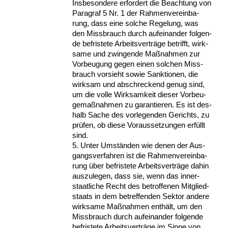
Ins­be­son­de­re er­for­dert die Be­ach­tung von
Pa­ra­graf 5 Nr. 1 der Rah­men­ver­ein­ba­
rung, dass ei­ne sol­che Re­ge­lung, was
den Miss­brauch durch auf­ein­an­der fol­gen­
de be­fris­te­te Ar­beits­verträge be­trifft, wirk­
sa­me und zwin­gen­de Maßnah­men zur
Vor­beu­gung ge­gen ei­nen sol­chen Miss­
brauch vor­sieht so­wie Sank­tio­nen, die
wirk­sam und ab­schre­ckend ge­nug sind,
um die vol­le Wirk­sam­keit die­ser Vor­beu­
ge­maßnah­men zu ga­ran­tie­ren. Es ist des­
halb Sa­che des vor­le­gen­den Ge­richts, zu
prüfen, ob die­se Vor­aus­set­zun­gen erfüllt
sind.
5. Un­ter Umständen wie de­nen der Aus­
gangs­ver­fah­ren ist die Rah­men­ver­ein­ba­
rung über be­fris­te­te Ar­beits­verträge da­hin
aus­zu­le­gen, dass sie, wenn das in­ner­
staat­li­che Recht des be­trof­fe­nen Mit­glied­
staats in dem be­tref­fen­den Sek­tor an­de­re
wirk­sa­me Maßnah­men enthält, um den
Miss­brauch durch auf­ein­an­der fol­gen­de
be­fris­te­te Ar­beits­verträge im Sin­ne von