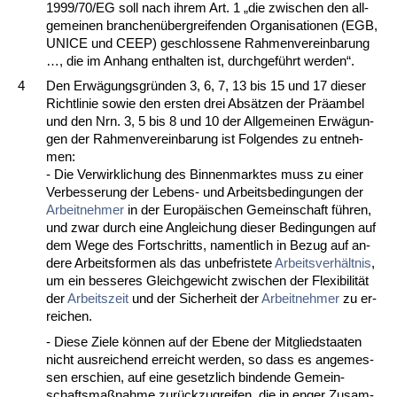
1999/70/EG soll nach ih­rem Art. 1 „die zwi­schen den all­
ge­mei­nen bran­chenüberg­rei­fen­den Or­ga­ni­sa­tio­nen (EGB,
UN­ICE und CEEP) ge­schlos­se­ne Rah­men­ver­ein­ba­rung
…, die im An­hang ent­hal­ten ist, durch­geführt wer­den“.
4
Den Erwägungs­gründen 3, 6, 7, 13 bis 15 und 17 die­ser
Richt­li­nie so­wie den ers­ten drei Absätzen der Präam­bel
und den Nrn. 3, 5 bis 8 und 10 der All­ge­mei­nen Erwägun­
gen der Rah­men­ver­ein­ba­rung ist Fol­gen­des zu ent­neh­
men:
- Die Ver­wirk­li­chung des Bin­nen­mark­tes muss zu ei­ner
Ver­bes­se­rung der Le­bens- und Ar­beits­be­din­gun­gen der
Ar­beit­neh­mer
in der Eu­ropäischen Ge­mein­schaft führen,
und zwar durch ei­ne An­glei­chung die­ser Be­din­gun­gen auf
dem We­ge des Fort­schritts, na­ment­lich in Be­zug auf an­
de­re Ar­beits­for­men als das un­be­fris­te­te
Ar­beits­verhält­nis
,
um ein bes­se­res Gleich­ge­wicht zwi­schen der Fle­xi­bi­lität
der
Ar­beits­zeit
und der Si­cher­heit der
Ar­beit­neh­mer
zu er­
rei­chen.
- Die­se Zie­le können auf der Ebe­ne der Mit­glied­staa­ten
nicht aus­rei­chend er­reicht wer­den, so dass es an­ge­mes­
sen er­schien, auf ei­ne ge­setz­lich bin­den­de Ge­mein­
schafts­maßnah­me zurück­zu­grei­fen, die in en­ger Zu­sam­