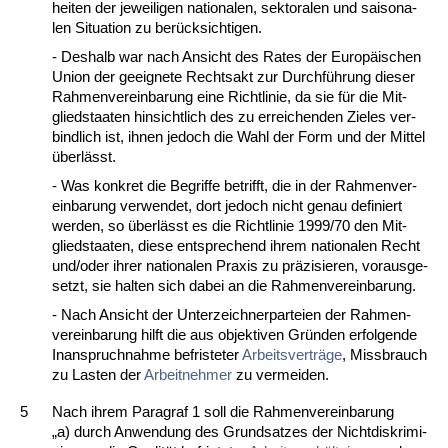
hei­ten der je­wei­li­gen na­tio­na­len, sek­to­ra­len und sai­so­na­
len Si­tua­ti­on zu berück­sich­ti­gen.
- Des­halb war nach An­sicht des Ra­tes der Eu­ropäischen
Uni­on der ge­eig­ne­te Rechts­akt zur Durchführung die­ser
Rah­men­ver­ein­ba­rung ei­ne Richt­li­nie, da sie für die Mit­
glied­staa­ten hin­sicht­lich des zu er­rei­chen­den Zie­les ver­
bind­lich ist, ih­nen je­doch die Wahl der Form und der Mit­tel
überlässt.
- Was kon­kret die Be­grif­fe be­trifft, die in der Rah­men­ver­
ein­ba­rung ver­wen­det, dort je­doch nicht ge­nau de­fi­niert
wer­den, so überlässt es die Richt­li­nie 1999/70 den Mit­
glied­staa­ten, die­se ent­spre­chend ih­rem na­tio­na­len Recht
und/oder ih­rer na­tio­na­len Pra­xis zu präzi­sie­ren, vor­aus­ge­
setzt, sie hal­ten sich da­bei an die Rah­men­ver­ein­ba­rung.
- Nach An­sicht der Un­ter­zeich­ner­par­tei­en der Rah­men­
ver­ein­ba­rung hilft die aus ob­jek­ti­ven Gründen er­fol­gen­de
In­an­spruch­nah­me be­fris­te­ter
Ar­beits­verträge
, Miss­brauch
zu Las­ten der
Ar­beit­neh­mer
zu ver­mei­den.
5
Nach ih­rem Pa­ra­graf 1 soll die Rah­men­ver­ein­ba­rung
„a) durch An­wen­dung des Grund­sat­zes der Nicht­dis­kri­mi­