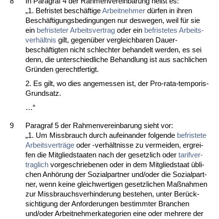
8
In Pa­ra­graf 4 der Rah­men­ver­ein­ba­rung heißt es:
„1. Be­fris­tet beschäfti­ge
Ar­beit­neh­mer
dürfen in ih­ren
Beschäfti­gungs­be­din­gun­gen nur des­we­gen, weil für sie
ein
be­fris­te­ter Ar­beits­ver­trag
oder ein
be­fris­te­tes Ar­beits­
verhält­nis
gilt, ge­genüber ver­gleich­ba­ren Dau­er­
beschäftig­ten nicht schlech­ter be­han­delt wer­den, es sei
denn, die un­ter­schied­li­che Be­hand­lung ist aus sach­li­chen
Gründen ge­recht­fer­tigt.
2. Es gilt, wo dies an­ge­mes­sen ist, der Pro-ra­ta-tem­po­ris-
Grund­satz.
…“
9
Pa­ra­graf 5 der Rah­men­ver­ein­ba­rung sieht vor:
„1. Um Miss­brauch durch auf­ein­an­der fol­gen­de
be­fris­te­te
Ar­beits­verträge
oder -verhält­nis­se zu ver­mei­den, er­grei­
fen die Mit­glied­staa­ten nach der ge­setz­lich oder
ta­rif­ver­
trag­lich
vor­ge­schrie­be­nen oder in dem Mit­glied­staat übli­
chen Anhörung der So­zi­al­part­ner und/oder die So­zi­al­part­
ner, wenn kei­ne gleich­wer­ti­gen ge­setz­li­chen Maßnah­men
zur Miss­brauchs­ver­hin­de­rung be­ste­hen, un­ter Berück­
sich­ti­gung der An­for­de­run­gen be­stimm­ter Bran­chen
und/oder Ar­beit­neh­mer­ka­te­go­ri­en ei­ne oder meh­re­re der