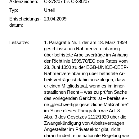
Akten­zeichen:
C-378/07 bis C-380/07
Typ:
Urteil
Ent­scheid­ungs­
23.04.2009
datum:
Leit­sätze:
1. Pa­ra­graf 5 Nr. 1 der am 18. März 1999
ge­schlos­se­nen Rah­men­ver­ein­ba­rung
über be­fris­te­te Ar­beits­verträge im An­hang
der Richt­li­nie 1999/70/EG des Ra­tes vom
28. Ju­ni 1999 zu der EGB-UN­ICE-CEEP-
Rah­men­ver­ein­ba­rung über be­fris­te­te Ar­
beits­verträge ist da­hin aus­zu­le­gen, dass
er ei­nen Mit­glied­staat, wenn es im in­ner­
staat­li­chen Recht – was zu prüfen Sa­che
des vor­le­gen­den Ge­richts ist – be­reits ei­
ne „gleich­wer­ti­ge ge­setz­li­che Maßnah­me“
im Sin­ne die­ses Pa­ra­gra­fen wie Art. 8
Abs. 3 des Ge­set­zes 2112/1920 über die
Zwangskündi­gung von Ar­beits­verträgen
An­ge­stell­ter im Pri­vat­sek­tor gibt, nicht
dar­an hin­dert, ei­ne na­tio­na­le Re­ge­lung wie