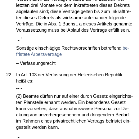
letz­ten drei Mo­na­te vor dem In­kraft­tre­ten die­ses De­krets
ab­ge­lau­fen sind; die­se Verträge gel­ten bis zum In­kraft­tre­
ten die­ses De­krets als wirk­sa­me auf­ein­an­der fol­gen­de
Verträge. Die in Abs. 1 Buchst. a die­ses Ar­ti­kels ge­nann­te
Vor­aus­set­zung muss bei Ab­lauf des Ver­trags erfüllt sein.
…“
Sons­ti­ge ein­schlägi­ge Rechts­vor­schrif­ten be­tref­fend
be­
fris­te­te Ar­beits­verträge
– Ver­fas­sungs­recht
22
In Art. 103 der Ver­fas­sung der Hel­le­ni­schen Re­pu­blik
heißt es:
„…
(2) Be­am­te dürfen nur auf ei­ner durch Ge­setz ein­ge­rich­te­
ten Plan­stel­le er­nannt wer­den. Ein be­son­de­res Ge­setz
kann vor­se­hen, dass aus­nahms­wei­se Per­so­nal zur De­
ckung von un­vor­her­ge­se­he­nem und drin­gen­dem Be­darf
im Rah­men ei­nes pri­vat­recht­li­chen Ver­trags be­fris­tet ein­
ge­stellt wer­den kann.
…