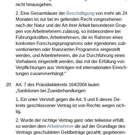
nicht hin­aus­ge­hen.
2. Ei­ne Ge­samt­dau­er der
Beschäfti­gung
von mehr als 24
Mo­na­ten ist nur bei im gel­ten­den Recht vor­ge­se­he­nen
nach der Na­tur und der Art ih­rer Ar­beit be­son­de­ren Grup­
pen von Ar­beit­neh­mern zulässig, so ins­be­son­de­re bei
Führungs­kräften, Ar­beit­neh­mern, die im Rah­men ei­nes
kon­kre­ten For­schungs­pro­gramms oder ir­gend­ei­nes sub­
ven­tio­nier­ten oder fi­nan­zier­ten Pro­gramms ein­ge­stellt
wer­den, und Ar­beit­neh­mern, die zur Durchführung ei­nes
Vor­ha­bens ein­ge­stellt wer­den, das mit der Erfüllung von
Ver­pflich­tun­gen aus Verträgen mit in­ter­na­tio­na­len Ein­rich­
tun­gen zu­sam­menhängt.“
20
Art. 7 des Präsi­di­al­de­krets 164/2004 lau­tet:
„Sank­tio­nen bei Zu­wi­der­hand­lun­gen
1. Ein un­ter Ver­s­toß ge­gen die Art. 5 und 6 die­ses De­
krets ge­schlos­se­ner Ver­trag ist von Rechts we­gen nich­
tig.
2. Wur­de der nich­ti­ge Ver­trag ganz oder teil­wei­se erfüllt,
so wer­den dem
Ar­beit­neh­mer
die auf der Grund­la­ge des
Ver­trags ge­schul­de­ten Geld­beträge ge­zahlt; ge­ge­be­nen­