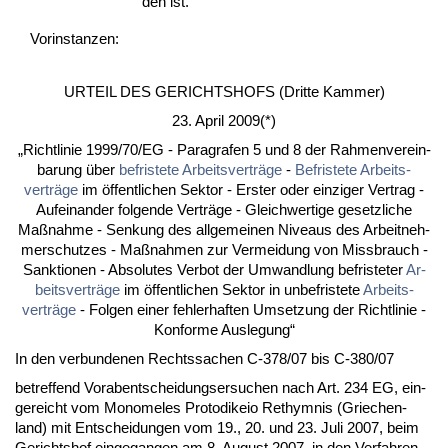
den ist.
Vor­ins­tan­zen:
UR­TEIL DES GERICH­TSHOFS (Drit­te Kam­mer)
23. April 2009(*)
„Richt­li­nie 1999/70/EG - Pa­ra­gra­fen 5 und 8 der Rah­men­ver­ein­
ba­rung über
be­fris­te­te Ar­beits­verträge
-
Be­fris­te­te Ar­beits­
verträge
im öffent­li­chen Sek­tor - Ers­ter oder ein­zi­ger Ver­trag -
Auf­ein­an­der fol­gen­de Verträge - Gleich­wer­ti­ge ge­setz­li­che
Maßnah­me - Sen­kung des all­ge­mei­nen Ni­veaus des Ar­beit­neh­
mer­schut­zes - Maßnah­men zur Ver­mei­dung von Miss­brauch -
Sank­tio­nen - Ab­so­lu­tes Ver­bot der Um­wand­lung be­fris­te­ter
Ar­
beits­verträge
im öffent­li­chen Sek­tor in un­be­fris­te­te
Ar­beits­
verträge
- Fol­gen ei­ner feh­ler­haf­ten Um­set­zung der Richt­li­nie -
Kon­for­me Aus­le­gung“
In den ver­bun­de­nen Rechts­sa­chen C-378/07 bis C-380/07
be­tref­fend Vor­ab­ent­schei­dungs­er­su­chen nach Art. 234 EG, ein­
ge­reicht vom Mo­nome­les Pro­to­dik­eio Rethym­nis (Grie­chen­
land) mit Ent­schei­dun­gen vom 19., 20. und 23. Ju­li 2007, beim
Ge­richts­hof ein­ge­gan­gen am 8. Au­gust 2007, in den Ver­fah­ren