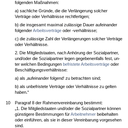
fol­gen­den Maßnah­men:
a) sach­li­che Gründe, die die Verlänge­rung sol­cher
Verträge oder Verhält­nis­se recht­fer­ti­gen;
b) die ins­ge­samt ma­xi­mal zulässi­ge Dau­er auf­ein­an­der
fol­gen­der
Ar­beits­verträge
oder -verhält­nis­se;
c) die zulässi­ge Zahl der Verlänge­run­gen sol­cher Verträge
oder Verhält­nis­se.
2. Die Mit­glied­staa­ten, nach Anhörung der So­zi­al­part­ner,
und/oder die So­zi­al­part­ner le­gen ge­ge­be­nen­falls fest, un­
ter wel­chen Be­din­gun­gen
be­fris­te­te Ar­beits­verträge
oder
Beschäfti­gungs­verhält­nis­se:
a) als ‚auf­ein­an­der fol­gend‘ zu be­trach­ten sind;
b) als un­be­fris­te­te Verträge oder Verhält­nis­se zu gel­ten
ha­ben.“
10
Pa­ra­graf 8 der Rah­men­ver­ein­ba­rung be­stimmt:
„1. Die Mit­glied­staa­ten und/oder die So­zi­al­part­ner können
güns­ti­ge­re Be­stim­mun­gen für
Ar­beit­neh­mer
bei­be­hal­ten
oder einführen, als sie in die­ser Ver­ein­ba­rung vor­ge­se­hen
sind.