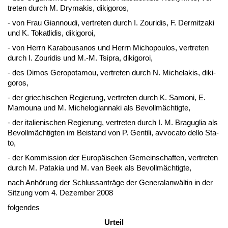
tre­ten durch M. Dry­ma­kis, di­ki­go­ros,
- von Frau Gi­an­nou­di, ver­tre­ten durch I. Zou­ridis, F. Dermitz­aki
und K. To­kat­li­dis, di­ki­go­roi,
- von Herrn Ka­ra­bou­s­a­nos und Herrn Mi­cho­pou­los, ver­tre­ten
durch I. Zou­ridis und M.-M. Tsi­pra, di­ki­go­roi,
- des Di­mos Gero­po­ta­mou, ver­tre­ten durch N. Mi­chelak­is, di­ki­
go­ros,
- der grie­chi­schen Re­gie­rung, ver­tre­ten durch K. Sa­mo­ni, E.
Ma­mou­na und M. Mi­che­lo­gi­an­na­ki als Be­vollmäch­tig­te,
- der ita­lie­ni­schen Re­gie­rung, ver­tre­ten durch I. M. Bra­guglia als
Be­vollmäch­tig­ten im Bei­stand von P. Gen­ti­li, av­vo­ca­to del­lo Sta­
to,
- der Kom­mis­si­on der Eu­ropäischen Ge­mein­schaf­ten, ver­tre­ten
durch M. Pa­ta­kia und M. van Beek als Be­vollmäch­tig­te,
nach Anhörung der Schluss­anträge der Ge­ne­ral­anwältin in der
Sit­zung vom 4. De­zem­ber 2008
fol­gen­des
Ur­teil