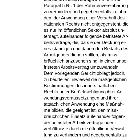
Pa­ra­graf 5 Nr. 1 der Rah­men­ver­ein­ba­rung
zu ver­hin­dern und ge­ge­be­nen­falls zu ahn­
den, der An­wen­dung ei­ner Vor­schrift des
na­tio­na­len Rechts nicht ent­ge­gen­steht, die
es nur im öffent­li­chen Sek­tor ab­so­lut un­
ter­sagt, auf­ein­an­der fol­gen­de be­fris­te­te Ar­
beits­verträge, die, da sie der De­ckung ei­
nes ständi­gen und dau­ern­den Be­darfs des
Ar­beit­ge­bers die­nen soll­ten, als miss­
bräuch­lich an­zu­se­hen sind, in ei­nen un­be­
fris­te­ten Ar­beits­ver­trag um­zu­wan­deln.
Dem vor­le­gen­den Ge­richt ob­liegt je­doch,
zu be­ur­tei­len, in­wie­weit die maßgeb­li­chen
Be­stim­mun­gen des in­ner­staat­li­chen
Rechts un­ter Berück­sich­ti­gung ih­rer An­
wen­dungs­vor­aus­set­zun­gen und ih­rer
tatsächli­chen An­wen­dung ei­ne Maßnah­
me bil­den, die ge­eig­net ist, den miss­
bräuch­li­chen Ein­satz auf­ein­an­der fol­gen­
der be­fris­te­ter Ar­beits­verträge oder -
verhält­nis­se durch die öffent­li­che Ver­wal­
tung zu ver­hin­dern und ge­ge­be­nen­falls zu