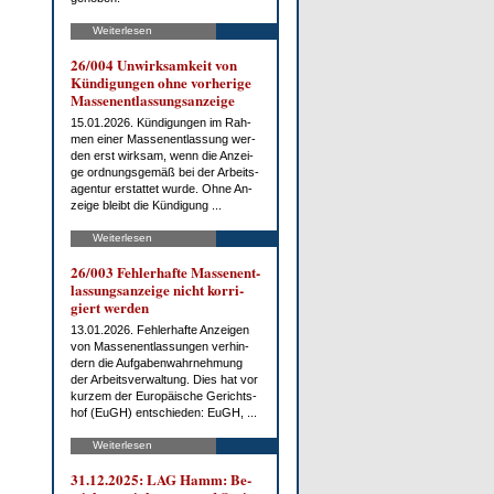
Weiterlesen
26/004 Un­wirk­sam­keit von
Kün­di­gun­gen oh­ne vor­he­ri­ge
Mas­sen­ent­las­sungs­an­zei­ge
15.01.2026. Kün­di­gun­gen im Rah­
men ei­ner Mas­sen­ent­las­sung wer­
den erst wirk­sam, wenn die An­zei­
ge ord­nungs­ge­mäß bei der Ar­beits­
agen­tur er­stat­tet wur­de. Oh­ne An­
zei­ge bleibt die Kün­di­gung ...
Weiterlesen
26/003 Feh­ler­haf­te Mas­sen­ent­
las­sungs­an­zei­ge nicht kor­ri­
giert wer­den
13.01.2026. Feh­ler­haf­te An­zei­gen
von Mas­sen­ent­las­sun­gen ver­hin­
dern die Auf­ga­ben­wahr­neh­mung
der Ar­beits­ver­wal­tung. Dies hat vor
kur­zem der Eu­ro­päi­sche Ge­richts­
hof (EuGH) ent­schie­den: EuGH, ...
Weiterlesen
31.12.2025: LAG Hamm: Be­