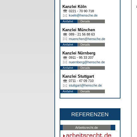
Kanzlei Köln
0221 - 70 90 718
koeln@hensche.de
Anfahrt
Details
Kanzlei München
089 - 21 56 88 63
muenchen@hensche.de
Anfahrt
Details
Kanzlei Nürnberg
0911 - 95 33 207
nuernberg@hensche.de
Anfahrt
Details
Kanzlei Stuttgart
0711 - 47 09 710
stuttgart@hensche.de
Anfahrt
Details
REFERENZEN
Arbeitsrecht.de