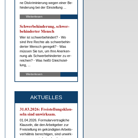
ne Dis­kri­mi­nie­rung we­gen ei­ner Be­
hin­de­rung bei der Ein­stel­lung ...
Weiterlesen
Schwer­be­hin­de­rung, schwer­
be­hin­der­ter Mensch
Wer ist schwer­be­hin­dert? - Wo
sind Ih­re Rech­te als schwer­be­hin­
der­ter Mensch ge­re­gelt? - Was
müs­sen Sie tun, um Ih­re An­er­ken­
nung als Schwer­be­hin­der­ter zu er­
rei­chen? - Was heißt Gleich­stel­
lung, ...
Weiterlesen
AKTUELLES
31.03.2026: Frei­stel­lungs­klau­
seln sind un­wirk­sam.
01.04.2026. For­mu­lar­ver­trag­li­che
Klau­seln, die den Ar­beit­ge­ber zur
Frei­stel­lung im ge­kün­dig­ten Ar­beits­
ver­hält­nis be­rech­ti­gen, sind un­wirk­