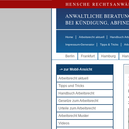
HENSCHE RECHTSANWÄ
ANWALTLICHE BERATUN
BEI KÜNDIGUNG, ABFI
|
|
Home
Arbeitsrecht aktuell
Handbuch Arbe
|
|
Impressum-Generator
Tipps & Tricks
Arb
Berlin
Frankfurt
Hamburg
Han
-> zur Mobil-Ansicht
Arbeitsrecht aktuell
Tipps und Tricks
Handbuch Arbeitsrecht
Gesetze zum Arbeitsrecht
Urteile zum Arbeitsrecht
Arbeitsrecht Muster
Videos