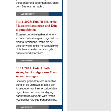
trieb­s­än­de­rung be­gon­nen hat, steht
dem Be­triebs­rat nach ...
Weiterlesen
30.11.2025: EuGH: Feh­ler bei
Mas­sen­ent­las­sun­gen und Kün­
di­gungs­fris­ten
Er­stat­tet der Ar­beit­ge­ber ei­ne feh­
ler­haf­te Ent­las­sungs­an­zei­ge, ist es
nicht aus­rei­chend, wenn die Ar­
beits­ver­wal­tung die Feh­ler­haf­tig­keit
nicht be­an­stan­det und sich „als
aus­rei­chend in­for­miert ...
Weiterlesen
30.11.2025: EuGH bleibt
streng bei An­zei­gen von Mas­
sen­ent­las­sun­gen
Bei ei­ner ge­plan­ten Mas­sen­ent­las­
sung ist es un­zu­läs­sig, dass der
Ar­beit­ge­ber vor ih­rer An­zei­ge kün­
di­gen kann und ei­ne Kün­di­gung
nach­träg­lich wirk­sam wird, wenn
Män­gel der An­zei­ge be­ho­ben sind.
Weiterlesen