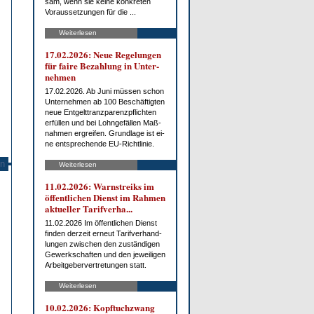
sam, wenn sie kei­ne kon­kre­ten
Vor­aus­set­zun­gen für die ...
Weiterlesen
17.02.2026: Neue Re­ge­lun­gen
für fai­re Be­zah­lung in Un­ter­
neh­men
17.02.2026. Ab Ju­ni müs­sen schon
Un­ter­neh­men ab 100 Be­schäf­tig­ten
neue Ent­gelt­tranz­pa­renz­pflich­ten
er­fül­len und bei Lohn­ge­fäl­len Maß­
nah­men er­grei­fen. Grund­la­ge ist ei­
ne ent­spre­chen­de EU-Richt­li­nie.
n
Weiterlesen
11.02.2026: Warn­streiks im
öf­fent­li­chen Dienst im Rah­men
ak­tu­el­ler Ta­rif­ver­ha...
11.02.2026 Im öf­fent­li­chen Dienst
fin­den der­zeit er­neut Ta­rif­ver­hand­
lun­gen zwi­schen den zu­stän­di­gen
Ge­werk­schaf­ten und den je­wei­li­gen
Ar­beit­ge­ber­ver­tre­tun­gen statt.
Weiterlesen
10.02.2026: Kopf­tuch­zwang