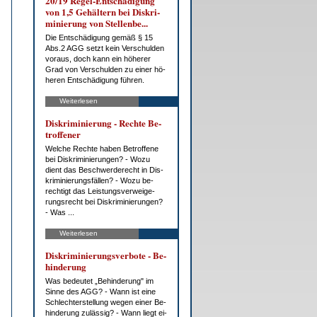
20/19 Re­gel-Ent­schä­di­gung
von 1,5 Ge­häl­tern bei Dis­kri­
mi­nie­rung von Stel­len­be...
Die Ent­schä­di­gung ge­mäß § 15
Abs.2 AGG setzt kein Ver­schul­den
vor­aus, doch kann ein hö­he­rer
Grad von Ver­schul­den zu ei­ner hö­
he­ren Ent­schä­di­gung füh­ren.
Weiterlesen
Dis­kri­mi­nie­rung - Rech­te Be­
trof­fe­ner
Wel­che Rech­te ha­ben Be­trof­fe­ne
bei Dis­kri­mi­nie­run­gen? - Wo­zu
dient das Be­schwer­de­recht in Dis­
kri­mi­nie­rungs­fäl­len? - Wo­zu be­
rech­tigt das Leis­tungs­ver­wei­ge­
rungs­recht bei Dis­kri­mi­nie­run­gen?
- Was ...
Weiterlesen
Dis­kri­mi­nie­rungs­ver­bo­te - Be­
hin­de­rung
Was be­deu­tet „Be­hin­de­rung" im
Sin­ne des AGG? - Wann ist ei­ne
Schlech­ter­stel­lung we­gen ei­ner Be­
hin­de­rung zu­läs­sig? - Wann liegt ei­