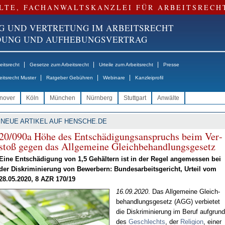
LTE, FACHANWALTSKANZLEI FÜR ARBEITSRECH
G UND VERTRETUNG IM ARBEITSRECHT
NDUNG UND AUFHEBUNGSVERTRAG
|
|
|
itsrecht
Gesetze zum Arbeitsrecht
Urteile zum Arbeitsrecht
Presse
|
|
|
eitsrecht Muster
Ratgeber Gebühren
Webinare
Kanzleiprofil
nover
Köln
München
Nürnberg
Stuttgart
Anwälte
NEUE ARTIKEL AUF HENSCHE.DE
20/090a Hö­he des Ent­schä­di­gungs­an­spruchs beim Ver­
stoß ge­gen das All­ge­mei­ne Gleich­be­hand­lungs­ge­setz
Ei­ne Ent­schä­di­gung von 1,5 Ge­häl­tern ist in der Re­gel an­ge­mes­sen bei
der Dis­kri­mi­nie­rung von Be­wer­bern: Bun­des­ar­beits­ge­richt, Ur­teil vom
28.05.2020, 8 AZR 170/19
16.09.2020
. Das All­ge­mei­ne Gleich­
be­hand­lungs­ge­setz (AGG) ver­bie­tet
die Dis­kri­mi­nie­rung im Be­ruf auf­grund
des
Ge­schlechts
, der
Re­li­gi­on
, ei­ner