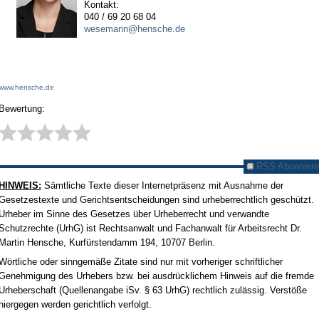
Kontakt:
040 / 69 20 68 04
wesemann@hensche.de
www.hensche.de
Bewertung:
RSS Abonniere
HINWEIS:
Sämtliche Texte dieser Internetpräsenz mit Ausnahme der
Gesetzestexte und Gerichtsentscheidungen sind urheberrechtlich geschützt.
Urheber im Sinne des Gesetzes über Urheberrecht und verwandte
Schutzrechte (UrhG) ist Rechtsanwalt und Fachanwalt für Arbeitsrecht Dr.
Martin Hensche, Kurfürstendamm 194, 10707 Berlin.
Wörtliche oder sinngemäße Zitate sind nur mit vorheriger schriftlicher
Genehmigung des Urhebers bzw. bei ausdrücklichem Hinweis auf die fremde
Urheberschaft (Quellenangabe iSv. § 63 UrhG) rechtlich zulässig. Verstöße
hiergegen werden gerichtlich verfolgt.