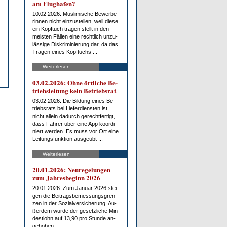
am Flug­ha­fen?
10.02.2026. Mus­li­mi­sche Be­wer­be­
rin­nen nicht ein­zu­stel­len, weil die­se
ein Kopf­tuch tra­gen stellt in den
meis­ten Fäl­len ei­ne recht­lich un­zu­
läs­si­ge Dis­kri­mi­nie­rung dar, da das
Tra­gen ei­nes Kopf­tuchs ...
Weiterlesen
03.02.2026: Oh­ne ört­li­che Be­
triebs­lei­tung kein Be­triebs­rat
03.02.2026. Die Bil­dung ei­nes Be­
triebs­rats bei Lie­fer­diens­ten ist
nicht al­lein da­durch ge­recht­fer­tigt,
dass Fah­rer über ei­ne App ko­or­di­
niert wer­den. Es muss vor Ort ei­ne
Lei­tungs­funk­ti­on aus­ge­übt ...
Weiterlesen
20.01.2026: Neu­re­ge­lun­gen
zum Jah­res­be­ginn 2026
20.01.2026. Zum Ja­nu­ar 2026 stei­
gen die Bei­trags­be­mes­sungs­gren­
zen in der So­zi­al­ver­si­che­rung. Au­
ßer­dem wur­de der ge­setz­li­che Min­
dest­lohn auf 13,90 pro St­un­de an­
ge­ho­ben.