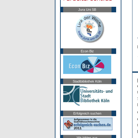
Jura Uni SB
Econ Biz
Stadtbibliothek Köln
Erfolgreich suchen
Wir bilden aus