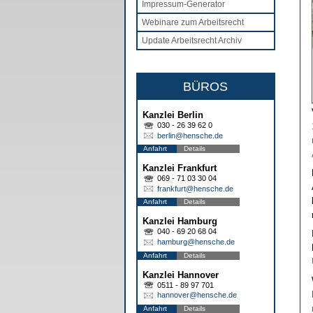
Impressum-Generator
Webinare zum Arbeitsrecht
Update Arbeitsrecht Archiv
BÜROS
Kanzlei Berlin
030 - 26 39 62 0
berlin@hensche.de
Anfahrt
Details
Kanzlei Frankfurt
069 - 71 03 30 04
frankfurt@hensche.de
Anfahrt
Details
Kanzlei Hamburg
040 - 69 20 68 04
hamburg@hensche.de
Anfahrt
Details
Kanzlei Hannover
0511 - 89 97 701
hannover@hensche.de
Anfahrt
Details