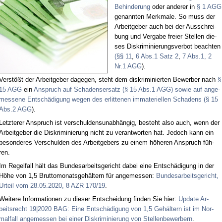
Be­hin­de­rung
oder an­de­rer in
§ 1 AGG
ge­nann­ten Merk­ma­le. So muss der
Ar­beit­ge­ber auch bei der Aus­schrei­
bung und Ver­ga­be frei­er Stel­len die­
ses Dis­kri­mi­nie­rungs­ver­bot be­ach­ten
(§§ 11
,
6 Abs.1 Satz 2
,
7 Abs.1, 2
Nr.1 AGG
).
Ver­stößt der Ar­beit­ge­ber da­ge­gen, steht dem dis­kri­mi­nier­ten Be­wer­ber nach
§
15 AGG
ein
An­spruch auf Scha­dens­er­satz (§ 15 Abs.1 AGG) so­wie auf an­ge­
mes­se­ne Ent­schä­di­gung we­gen des er­lit­te­nen im­ma­te­ri­el­len Scha­dens (§ 15
Abs.2 AGG
).
Letz­te­rer An­spruch ist ver­schul­dens­un­ab­hän­gig, be­steht al­so auch, wenn der
Ar­beit­ge­ber die Dis­kri­mi­nie­rung nicht zu ver­ant­wor­ten hat. Je­doch kann ein
be­son­de­res Ver­schul­den des Ar­beit­ge­bers zu ei­nem hö­he­ren An­spruch füh­
ren.
Im Re­gel­fall hält das Bun­des­ar­beits­ge­richt da­bei ei­ne Ent­schä­di­gung in der
Hö­he von 1,5 Brut­to­mo­nats­ge­häl­tern für an­ge­mes­sen:
Bun­des­ar­beits­ge­richt,
Ur­teil vom 28.05.2020, 8 AZR 170/19
.
Wei­te­re In­for­ma­tio­nen zu die­ser Ent­schei­dung fin­den Sie hier:
Up­date Ar­
beits­recht 19|2020 BAG: Ei­ne Ent­schä­di­gung von 1,5 Ge­häl­tern ist im Nor­
mal­fall an­ge­mes­sen bei ei­ner Dis­kri­mi­nie­rung von Stel­len­be­wer­bern
.