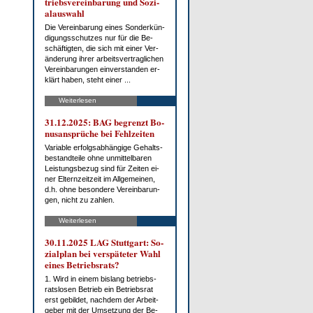
triebs­ver­ein­ba­rung und So­zi­
al­aus­wahl
Die Ver­ein­ba­rung ei­nes Son­der­kün­
di­gungs­schut­zes nur für die Be­
schäf­tig­ten, die sich mit ei­ner Ver­
än­de­rung ih­rer ar­beits­ver­trag­li­chen
Ver­ein­ba­run­gen ein­ver­stan­den er­
klärt ha­ben, steht ei­ner ...
Weiterlesen
31.12.2025: BAG be­grenzt Bo­
nus­an­sprü­che bei Fehl­zei­ten
Va­ria­ble er­folgs­ab­hän­gi­ge Ge­halts­
be­stand­tei­le oh­ne un­mit­tel­ba­ren
Leis­tungs­be­zug sind für Zei­ten ei­
ner El­tern­zeit­zeit im All­ge­mei­nen,
d.h. oh­ne be­son­de­re Ver­ein­ba­run­
gen, nicht zu zah­len.
Weiterlesen
30.11.2025 LAG Stutt­gart: So­
zi­al­plan bei ver­spä­te­ter Wahl
ei­nes Be­triebs­rats?
1. Wird in ei­nem bis­lang be­triebs­
rats­lo­sen Be­trieb ein Be­triebs­rat
erst ge­bil­det, nach­dem der Ar­beit­
ge­ber mit der Um­set­zung der Be­