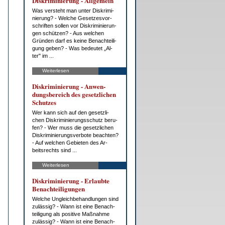
Dis­kri­mi­nie­rung - All­ge­mein
Was ver­steht man un­ter Dis­kri­mi­
nie­rung? - Wel­che Ge­set­zes­vor­
schrif­ten sol­len vor Dis­kri­mi­nie­run­
gen schüt­zen? - Aus wel­chen
Grün­den darf es kei­ne Be­nach­tei­li­
gung ge­ben? - Was be­deu­tet „Al­
ter" im ...
Weiterlesen
Dis­kri­mi­nie­rung - An­wen­
dungs­be­reich des ge­setz­li­chen
Schut­zes
Wer kann sich auf den ge­setz­li­
chen Dis­kri­mi­nie­rungs­schutz be­ru­
fen? - Wer muss die ge­setz­li­chen
Dis­kri­mi­nie­rungs­ver­bo­te be­ach­ten?
- Auf wel­chen Ge­bie­ten des Ar­
beits­rechts sind ...
Weiterlesen
Dis­kri­mi­nie­rung - Er­laub­te
Be­nach­tei­li­gun­gen
Wel­che Un­gleich­be­hand­lun­gen sind
zu­läs­sig? - Wann ist ei­ne Be­nach­
tei­li­gung als po­si­ti­ve Maß­nah­me
zu­läs­sig? - Wann ist ei­ne Be­nach­