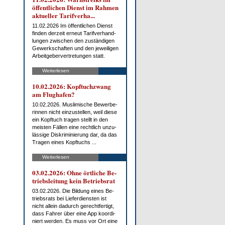
öf­fent­li­chen Dienst im Rah­men
ak­tu­el­ler Ta­rif­ver­ha...
11.02.2026 Im öf­fent­li­chen Dienst
fin­den der­zeit er­neut Ta­rif­ver­hand­
lun­gen zwi­schen den zu­stän­di­gen
Ge­werk­schaf­ten und den je­wei­li­gen
Ar­beit­ge­ber­ver­tre­tun­gen statt.
Weiterlesen
10.02.2026: Kopf­tuch­zwang
am Flug­ha­fen?
10.02.2026. Mus­li­mi­sche Be­wer­be­
rin­nen nicht ein­zu­stel­len, weil die­se
ein Kopf­tuch tra­gen stellt in den
meis­ten Fäl­len ei­ne recht­lich un­zu­
läs­si­ge Dis­kri­mi­nie­rung dar, da das
Tra­gen ei­nes Kopf­tuchs ...
Weiterlesen
03.02.2026: Oh­ne ört­li­che Be­
triebs­lei­tung kein Be­triebs­rat
03.02.2026. Die Bil­dung ei­nes Be­
triebs­rats bei Lie­fer­diens­ten ist
nicht al­lein da­durch ge­recht­fer­tigt,
dass Fah­rer über ei­ne App ko­or­di­
niert wer­den. Es muss vor Ort ei­ne