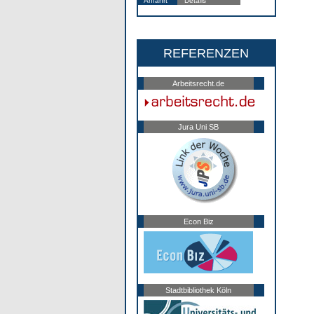
Anfahrt
Details
REFERENZEN
Arbeitsrecht.de
Jura Uni SB
Econ Biz
Stadtbibliothek Köln