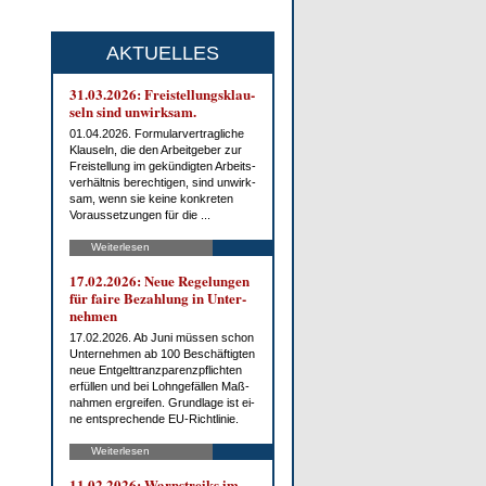
AKTUELLES
31.03.2026: Frei­stel­lungs­klau­
seln sind un­wirk­sam.
01.04.2026. For­mu­lar­ver­trag­li­che
Klau­seln, die den Ar­beit­ge­ber zur
Frei­stel­lung im ge­kün­dig­ten Ar­beits­
ver­hält­nis be­rech­ti­gen, sind un­wirk­
sam, wenn sie kei­ne kon­kre­ten
Vor­aus­set­zun­gen für die ...
Weiterlesen
17.02.2026: Neue Re­ge­lun­gen
für fai­re Be­zah­lung in Un­ter­
neh­men
17.02.2026. Ab Ju­ni müs­sen schon
Un­ter­neh­men ab 100 Be­schäf­tig­ten
neue Ent­gelt­tranz­pa­renz­pflich­ten
er­fül­len und bei Lohn­ge­fäl­len Maß­
nah­men er­grei­fen. Grund­la­ge ist ei­
ne ent­spre­chen­de EU-Richt­li­nie.
Weiterlesen
11.02.2026: Warn­streiks im