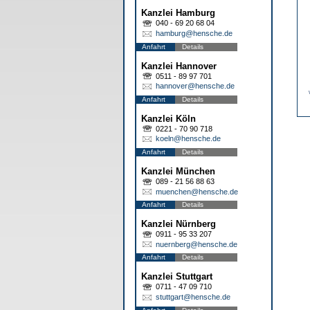
Kanzlei Hamburg
040 - 69 20 68 04
hamburg@hensche.de
Anfahrt
Details
Kanzlei Hannover
0511 - 89 97 701
hannover@hensche.de
Anfahrt
Details
Kanzlei Köln
0221 - 70 90 718
koeln@hensche.de
Anfahrt
Details
Kanzlei München
089 - 21 56 88 63
muenchen@hensche.de
Anfahrt
Details
Kanzlei Nürnberg
0911 - 95 33 207
nuernberg@hensche.de
Anfahrt
Details
Kanzlei Stuttgart
0711 - 47 09 710
stuttgart@hensche.de