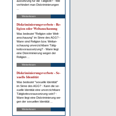
aus­set­zung für die Tä­tig­keit? - Wie
ver­hin­dert man Dis­kri­mi­nie­run­gen
...
Weiterlesen
Dis­kri­mi­nie­rungs­ver­bo­te - Re­
li­gi­on oder Welt­an­schau­ung
Was be­deu­tet "Re­li­gi­on oder Welt­
an­schau­ung" im Sin­ne des AGG? -
Wann sind Re­li­gi­on bzw. Welt­an­
schau­ung un­ver­zicht­ba­re Tä­tig­
keits­vor­aus­set­zung? - Wann liegt
ei­ne Dis­kri­mi­nie­rung we­gen der
Re­li­gi­on ...
Weiterlesen
Dis­kri­mi­nie­rungs­ver­bo­te - Se­
xu­el­le Iden­ti­tät
Was be­deu­tet "se­xu­el­le Iden­ti­tät"
im Sin­ne des AGG? - Kann die se­
xu­el­le Iden­ti­tät ei­ne un­ver­zicht­ba­re
Tä­tig­keits­vor­aus­set­zung sein? -
Wann liegt ei­ne Dis­kri­mi­nie­rung we­
gen der se­xu­el­len Iden­ti­tät ...
Weiterlesen