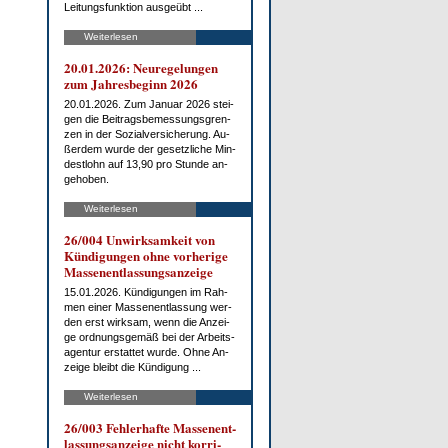
Lei­tungs­funk­ti­on aus­ge­übt ...
Weiterlesen
20.01.2026: Neu­re­ge­lun­gen
zum Jah­res­be­ginn 2026
20.01.2026. Zum Ja­nu­ar 2026 stei­
gen die Bei­trags­be­mes­sungs­gren­
zen in der So­zi­al­ver­si­che­rung. Au­
ßer­dem wur­de der ge­setz­li­che Min­
dest­lohn auf 13,90 pro St­un­de an­
ge­ho­ben.
Weiterlesen
26/004 Un­wirk­sam­keit von
Kün­di­gun­gen oh­ne vor­he­ri­ge
Mas­sen­ent­las­sungs­an­zei­ge
15.01.2026. Kün­di­gun­gen im Rah­
men ei­ner Mas­sen­ent­las­sung wer­
den erst wirk­sam, wenn die An­zei­
ge ord­nungs­ge­mäß bei der Ar­beits­
agen­tur er­stat­tet wur­de. Oh­ne An­
zei­ge bleibt die Kün­di­gung ...
Weiterlesen
26/003 Feh­ler­haf­te Mas­sen­ent­
las­sungs­an­zei­ge nicht kor­ri­