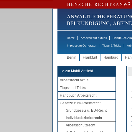
HENSCHE RECHTSANWÄ
ANWALTLICHE BERATUN
BEI KÜNDIGUNG, ABFI
|
|
Home
Arbeitsrecht aktuell
Handbuch Arbe
|
|
Impressum-Generator
Tipps & Tricks
Arb
Berlin
Frankfurt
Hamburg
Han
-> zur Mobil-Ansicht
Arbeitsrecht aktuell
Tipps und Tricks
Handbuch Arbeitsrecht
Gesetze zum Arbeitsrecht
Grundgesetz u. EU-Recht
Individualarbeitsrecht
Arbeitsschutzrecht