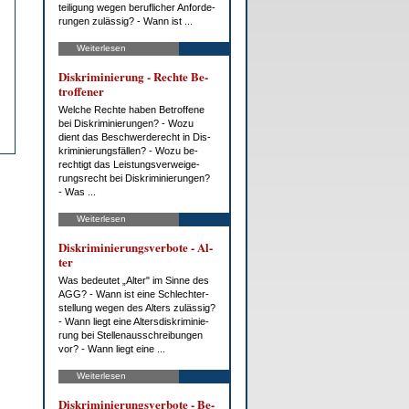
tei­li­gung we­gen be­ruf­li­cher An­for­de­
run­gen zu­läs­sig? - Wann ist ...
Weiterlesen
Dis­kri­mi­nie­rung - Rech­te Be­
trof­fe­ner
Wel­che Rech­te ha­ben Be­trof­fe­ne
bei Dis­kri­mi­nie­run­gen? - Wo­zu
dient das Be­schwer­de­recht in Dis­
kri­mi­nie­rungs­fäl­len? - Wo­zu be­
rech­tigt das Leis­tungs­ver­wei­ge­
rungs­recht bei Dis­kri­mi­nie­run­gen?
- Was ...
Weiterlesen
Dis­kri­mi­nie­rungs­ver­bo­te - Al­
ter
Was be­deu­tet „Al­ter" im Sin­ne des
AGG? - Wann ist ei­ne Schlech­ter­
stel­lung we­gen des Al­ters zu­läs­sig?
- Wann liegt ei­ne Al­ters­dis­kri­mi­nie­
rung bei Stel­len­aus­schrei­bun­gen
vor? - Wann liegt ei­ne ...
Weiterlesen
Dis­kri­mi­nie­rungs­ver­bo­te - Be­