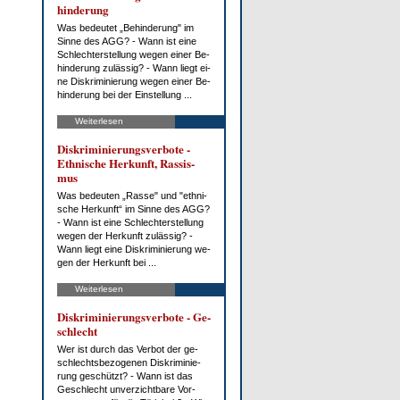
hin­de­rung
Was be­deu­tet „Be­hin­de­rung" im
Sin­ne des AGG? - Wann ist ei­ne
Schlech­ter­stel­lung we­gen ei­ner Be­
hin­de­rung zu­läs­sig? - Wann liegt ei­
ne Dis­kri­mi­nie­rung we­gen ei­ner Be­
hin­de­rung bei der Ein­stel­lung ...
Weiterlesen
Dis­kri­mi­nie­rungs­ver­bo­te -
Eth­ni­sche Her­kunft, Ras­sis­
mus
Was be­deu­ten „Ras­se" und "eth­ni­
sche Her­kunft“ im Sin­ne des AGG?
- Wann ist ei­ne Schlech­ter­stel­lung
we­gen der Her­kunft zu­läs­sig? -
Wann liegt ei­ne Dis­kri­mi­nie­rung we­
gen der Her­kunft bei ...
Weiterlesen
Dis­kri­mi­nie­rungs­ver­bo­te - Ge­
schlecht
Wer ist durch das Ver­bot der ge­
schlechts­be­zo­ge­nen Dis­kri­mi­nie­
rung ge­schützt? - Wann ist das
Ge­schlecht un­ver­zicht­ba­re Vor­