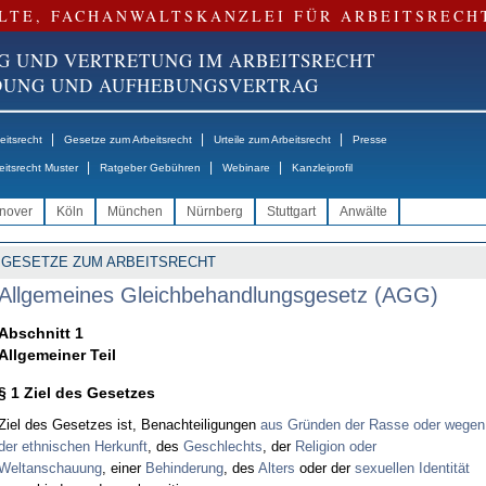
LTE, FACHANWALTSKANZLEI FÜR ARBEITSRECH
G UND VERTRETUNG IM ARBEITSRECHT
NDUNG UND AUFHEBUNGSVERTRAG
|
|
|
itsrecht
Gesetze zum Arbeitsrecht
Urteile zum Arbeitsrecht
Presse
|
|
|
eitsrecht Muster
Ratgeber Gebühren
Webinare
Kanzleiprofil
nover
Köln
München
Nürnberg
Stuttgart
Anwälte
GESETZE ZUM ARBEITSRECHT
Allgemeines Gleichbehandlungsgesetz (AGG)
Abschnitt 1
Allgemeiner Teil
§ 1 Ziel des Gesetzes
Ziel des Gesetzes ist, Benachteiligungen
aus Gründen der Rasse oder wegen
der ethnischen Herkunft
, des
Geschlechts
, der
Religion oder
Weltanschauung
, einer
Behinderung
, des
Alters
oder der
sexuellen Identität