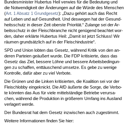
Bun­des­mi­nis­ter Hu­ber­tus Heil ver­wies für die Be­deu­tung und
die Not­wen­dig­keit der Än­de­run­gen auf die Wür­de des Men­schen
(
Art. 1 Ab­satz 1 Grund­ge­setz
): „Da­zu ge­hört auch das Recht
auf Le­ben und auf Ge­sund­heit. Und des­we­gen hat der Ge­sund­
heits­schutz in die­ser Zeit obers­te Prio­ri­tät.“ Zu­lan­ge sei der Ar­
beits­schutz in der Fleisch­bran­che nicht ge­nü­gend be­ach­tet wor­
den, da­her er­klär­te Hu­ber­tus Heil: „Da­mit ist jetzt Schluss! Wir
räu­men grund­sätz­lich auf in der Fleisch­in­dus­trie“.
SPD und Uni­on lob­ten das Ge­setz, wäh­rend Kri­tik von den an­
de­ren Par­tei­en ge­äu­ßert wur­de. Die FDP kri­ti­sier­te, dass das
Ge­setz das Ziel, bes­se­re Löh­ne und bes­se­re Ar­beits­be­din­gun­
gen zu schaf­fen, ent­täu­schend um­set­ze. Es ge­be zu we­ni­ge
Kon­trol­le, da­für aber zu viel Ver­bo­te.
Die Grü­nen und die Lin­ken kri­ti­sier­ten, die Ko­ali­ti­on sei vor der
Fleischlob­by ein­ge­knickt. Die AfD äu­ßer­te die Sor­ge, die Ver­bo­
te könn­ten das Aus für vie­le mit­tel­stän­di­ge Be­trie­be ver­ur­sa­
chen, wäh­rend die Pro­duk­ti­on in grö­ße­rem Um­fang ins Aus­land
ver­la­gert wer­de.
Der Bun­des­rat hat dem Ge­setz in­zwi­schen auch zu­ge­stimmt.
Wei­te­re In­for­ma­tio­nen fin­den Sie hier: