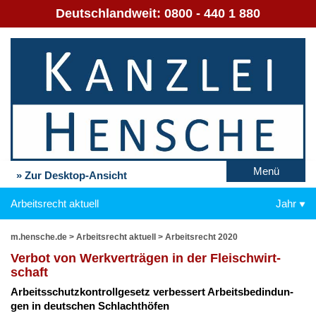
Deutschlandweit:
0800 - 440 1 880
Menü
» Zur Desktop-Ansicht
Arbeitsrecht aktuell
Jahr
m.hensche.de
>
Arbeitsrecht aktuell
>
Arbeitsrecht 2020
Ver­bot von Werk­ver­trä­gen in der Fleisch­wirt­
schaft
Ar­beits­schutz­kon­troll­ge­setz ver­bes­sert Ar­beits­bed­in­dun­
gen in deut­schen Schlacht­hö­fen