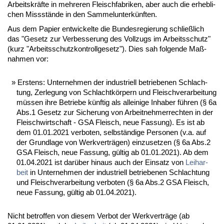
Ar­beits­kräf­te in meh­re­ren Fleisch­fa­bri­ken, aber auch die er­heb­li­
chen Miss­stän­de in den Sam­mel­un­ter­künf­ten.
Aus dem Pa­pier ent­wi­ckel­te die Bun­des­re­gie­rung schließ­lich
das "Ge­setz zur Ver­bes­se­rung des Voll­zugs im Ar­beits­schutz"
(kurz "Ar­beits­schutz­kon­troll­ge­setz"). Dies sah fol­gen­de Maß­
nah­men vor:
Ers­tens: Un­ter­neh­men der in­dus­tri­ell be­trie­be­nen Schlach­
tung, Zer­le­gung von Schlacht­kör­pern und Fleisch­ver­ar­bei­tung
müs­sen ih­re Be­trie­be künf­tig als al­lei­ni­ge In­ha­ber füh­ren (§ 6a
Abs.1 Ge­setz zur Si­che­rung von Ar­beit­neh­mer­rech­ten in der
Fleisch­wirt­schaft - GSA Fleisch, neue Fas­sung). Es ist ab
dem 01.01.2021 ver­bo­ten, selb­stän­di­ge Per­so­nen (v.a. auf
der Grund­la­ge von Werk­ver­trä­gen) ein­zu­set­zen (§ 6a Abs.2
GSA Fleisch, neue Fas­sung, gül­tig ab 01.01.2021). Ab dem
01.04.2021 ist dar­über hin­aus auch der Ein­satz von
Leih­ar­
beit
in Un­ter­neh­men der in­dus­tri­ell be­trie­be­nen Schlach­tung
und Fleisch­ver­ar­bei­tung ver­bo­ten (§ 6a Abs.2 GSA Fleisch,
neue Fas­sung, gül­tig ab 01.04.2021).
Nicht be­trof­fen von die­sem Ver­bot der Werk­ver­trä­ge (ab