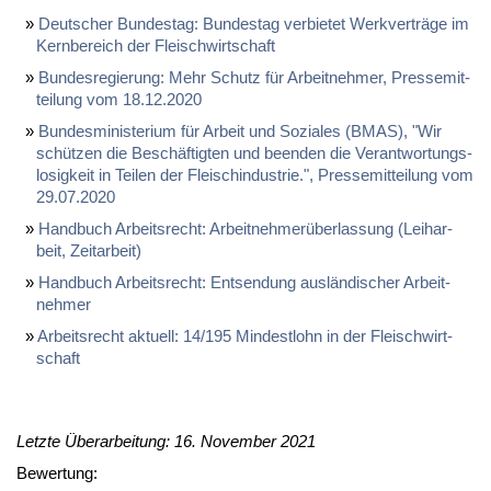
Deut­scher Bun­des­tag: Bun­des­tag ver­bie­tet Werk­ver­trä­ge im
Kern­be­reich der Fleisch­wirt­schaft
Bun­des­re­gie­rung: Mehr Schutz für Ar­beit­neh­mer, Pres­se­mit­
tei­lung vom 18.12.2020
Bun­des­mi­nis­te­ri­um für Ar­beit und So­zia­les (BMAS), "Wir
schüt­zen die Be­schäf­tig­ten und be­en­den die Ver­ant­wor­tungs­
lo­sig­keit in Tei­len der Fleisch­in­dus­trie.", Pres­se­mit­tei­lung vom
29.07.2020
Hand­buch Ar­beits­recht: Ar­beit­neh­mer­über­las­sung (Leih­ar­
beit, Zeit­ar­beit)
Hand­buch Ar­beits­recht: Ent­sen­dung aus­län­di­scher Ar­beit­
neh­mer
Ar­beits­recht ak­tu­ell: 14/195 Min­dest­lohn in der Fleisch­wirt­
schaft
Letzte Überarbeitung: 16. November 2021
Bewertung: