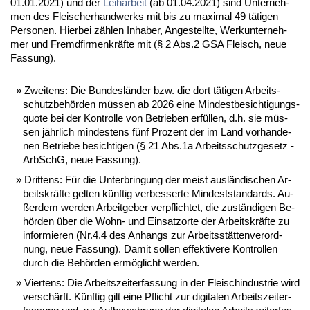
01.01.2021) und der
Leih­ar­beit
(ab 01.04.2021) sind Un­ter­neh­
men des Flei­scher­hand­werks mit bis zu ma­xi­mal 49 tä­ti­gen
Per­so­nen. Hier­bei zäh­len In­ha­ber, An­ge­stell­te, Werk­un­ter­neh­
mer und Fremd­fir­men­kräf­te mit (§ 2 Abs.2 GSA Fleisch, neue
Fas­sung).
Zwei­tens: Die Bun­des­län­der bzw. die dort tä­ti­gen Ar­beits­
schutz­be­hör­den müs­sen ab 2026 ei­ne Min­dest­be­sich­ti­gungs­
quo­te bei der Kon­trol­le von Be­trie­ben er­fül­len, d.h. sie müs­
sen jähr­lich min­des­tens fünf Pro­zent der im Land vor­han­de­
nen Be­trie­be be­sich­ti­gen (§ 21 Abs.1a Ar­beits­schutz­ge­setz -
Ar­bSchG, neue Fas­sung).
Drit­tens: Für die Un­ter­brin­gung der meist aus­län­di­schen Ar­
beits­kräf­te gel­ten künf­tig ver­bes­ser­te Min­dest­stan­dards. Au­
ßer­dem wer­den Ar­beit­ge­ber ver­pflich­tet, die zu­stän­di­gen Be­
hör­den über die Wohn- und Ein­satz­or­te der Ar­beits­kräf­te zu
in­for­mie­ren (Nr.4.4 des An­hangs zur Ar­beits­stät­ten­ver­ord­
nung, neue Fas­sung). Da­mit sol­len ef­fek­ti­ve­re Kon­trol­len
durch die Be­hör­den er­mög­licht wer­den.
Vier­tens: Die Ar­beits­zeit­er­fas­sung in der Fleisch­in­dus­trie wird
ver­schärft. Künf­tig gilt ei­ne Pflicht zur di­gi­ta­len Ar­beits­zeit­er­