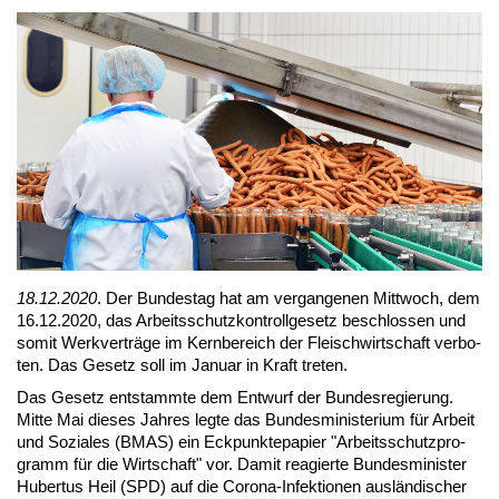
18.12.2020
. Der Bun­des­tag hat am ver­gan­ge­nen Mitt­woch, dem
16.12.2020, das Ar­beits­schutz­kon­troll­ge­setz be­schlos­sen und
so­mit Werk­ver­trä­ge im Kern­be­reich der Fleisch­wirt­schaft ver­bo­
ten. Das Ge­setz soll im Ja­nu­ar in Kraft tre­ten.
Das Ge­setz ent­stamm­te dem Ent­wurf der Bun­des­re­gie­rung.
Mit­te Mai die­ses Jah­res leg­te das Bun­des­mi­nis­te­ri­um für Ar­beit
und So­zia­les (BMAS) ein Eck­punk­te­pa­pier "Ar­beits­schutz­pro­
gramm für die Wirt­schaft" vor. Da­mit re­agier­te Bun­des­mi­nis­ter
Hu­ber­tus Heil (SPD) auf die Co­ro­na-In­fek­tio­nen aus­län­di­scher