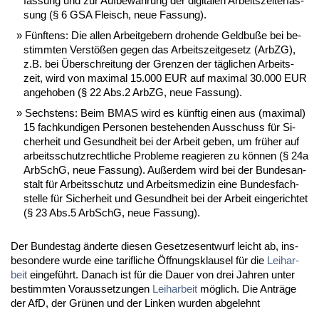
fas­sung und zur Auf­be­wah­rung der di­gi­ta­len Ar­beits­zeit­er­fas­
sung (§ 6 GSA Fleisch, neue Fas­sung).
Fünf­tens: Die al­len Ar­beit­ge­bern dro­hen­de Geld­bu­ße bei be­
stimm­ten Ver­stö­ßen ge­gen das Ar­beits­zeit­ge­setz (Arb­ZG),
z.B. bei Über­schrei­tung der Gren­zen der täg­li­chen Ar­beits­
zeit, wird von ma­xi­mal 15.000 EUR auf ma­xi­mal 30.000 EUR
an­ge­ho­ben (§ 22 Abs.2 Arb­ZG, neue Fas­sung).
Sechs­tens: Beim BMAS wird es künf­tig ei­nen aus (ma­xi­mal)
15 fach­kun­di­gen Per­so­nen be­ste­hen­den Aus­schuss für Si­
cher­heit und Ge­sund­heit bei der Ar­beit ge­ben, um frü­her auf
ar­beits­schutz­recht­li­che Pro­ble­me re­agie­ren zu kön­nen (§ 24a
Ar­bSchG, neue Fas­sung). Au­ßer­dem wird bei der Bun­des­an­
stalt für Ar­beits­schutz und Ar­beits­me­di­zin ei­ne Bun­des­fach­
stel­le für Si­cher­heit und Ge­sund­heit bei der Ar­beit ein­ge­rich­tet
(§ 23 Abs.5 Ar­bSchG, neue Fas­sung).
Der Bun­des­tag än­der­te die­sen Ge­set­zes­ent­wurf leicht ab, ins­
be­son­de­re wur­de ei­ne ta­rif­li­che Öff­nungs­klau­sel für die
Leih­ar­
beit
ein­ge­führt. Da­nach ist für die Dau­er von drei Jah­ren un­ter
be­stimm­ten Vor­aus­set­zun­gen
Leih­ar­beit
mög­lich. Die An­trä­ge
der AfD, der Grü­nen und der Lin­ken wur­den ab­ge­lehnt