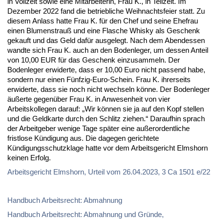
in Vollzeit sowie eine Mitarbeiterin, Frau K., in Teilzeit. Im
Dezember 2022 fand die betriebliche Weihnachtsfeier statt. Zu
diesem Anlass hatte Frau K. für den Chef und seine Ehefrau
einen Blumenstrauß und eine Flasche Whisky als Geschenk
gekauft und das Geld dafür ausgelegt. Nach dem Abendessen
wandte sich Frau K. auch an den Bodenleger, um dessen Anteil
von 10,00 EUR für das Geschenk einzusammeln. Der
Bodenleger erwiderte, dass er 10,00 Euro nicht passend habe,
sondern nur einen Fünfzig-Euro-Schein. Frau K. ihrerseits
erwiderte, dass sie noch nicht wechseln könne. Der Bodenleger
äußerte gegenüber Frau K. in Anwesenheit von vier
Arbeitskollegen darauf: „Wir können sie ja auf den Kopf stellen
und die Geldkarte durch den Schlitz ziehen.“ Daraufhin sprach
der Arbeitgeber wenige Tage später eine außerordentliche
fristlose Kündigung aus. Die dagegen gerichtete
Kündigungsschutzklage hatte vor dem Arbeitsgericht Elmshorn
keinen Erfolg.
Arbeitsgericht Elmshorn, Urteil vom 26.04.2023, 3 Ca 1501 e/22
Handbuch Arbeitsrecht: Abmahnung
Handbuch Arbeitsrecht: Abmahnung und Gründe,