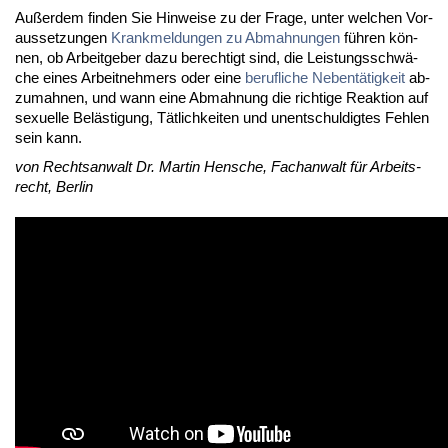
Au­ßer­dem fin­den Sie Hin­wei­se zu der Fra­ge, un­ter wel­chen Vor­
aus­set­zun­gen
Krank­mel­dun­gen zu Ab­mah­nun­gen
füh­ren kön­
nen, ob Ar­beit­ge­ber da­zu be­rech­tigt sind, die Leis­tungs­schwä­
che ei­nes Ar­beit­neh­mers oder ei­ne
be­ruf­li­che Ne­ben­tä­tig­keit
ab­
zu­mah­nen, und wann ei­ne Ab­mah­nung die rich­ti­ge Re­ak­ti­on auf
se­xu­el­le Be­läs­ti­gung, Tät­lich­kei­ten und un­ent­schul­dig­tes Feh­len
sein kann.
von Rechts­an­walt Dr. Mar­tin Hen­sche, Fach­an­walt für Ar­beits­
recht, Ber­lin