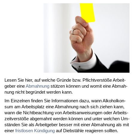
Le­sen Sie hier, auf wel­che Grün­de bzw. Pflicht­ver­stö­ße Ar­beit­
ge­ber ei­ne
Ab­mah­nung
stüt­zen kön­nen und wo­mit ei­ne Ab­mah­
nung nicht be­grün­det wer­den kann.
Im Ein­zel­nen fin­den Sie In­for­ma­tio­nen da­zu, wann Al­ko­hol­kon­
sum am Ar­beits­platz ei­ne Ab­mah­nung nach sich zie­hen kann,
wann die Nicht­be­ach­tung von Ar­beits­an­wei­sun­gen oder Ar­beits­
zeit­ver­stö­ße ab­ge­mahnt wer­den kön­nen und un­ter wel­chen Um­
stän­den Sie als Ar­beit­ge­ber bes­ser mit ei­ner Ab­mah­nung als mit
ei­ner
frist­lo­sen Kün­di­gung
auf Dieb­stäh­le re­agie­ren soll­ten.