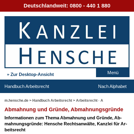
Deutschlandweit:
0800 - 440 1 880
Menü
» Zur Desktop-Ansicht
Handbuch Arbeitsrecht
Nach Alphabet
m.hensche.de
>
Handbuch Arbeitsrecht
>
Arbeitsrecht - A
Ab­mah­nung und Grün­de, Ab­mah­nungs­grün­de
In­for­ma­tio­nen zum The­ma Ab­mah­nung und Grün­de, Ab­
mah­nungs­grün­de: Hen­sche Rechts­an­wäl­te, Kanz­lei für Ar­
beits­recht