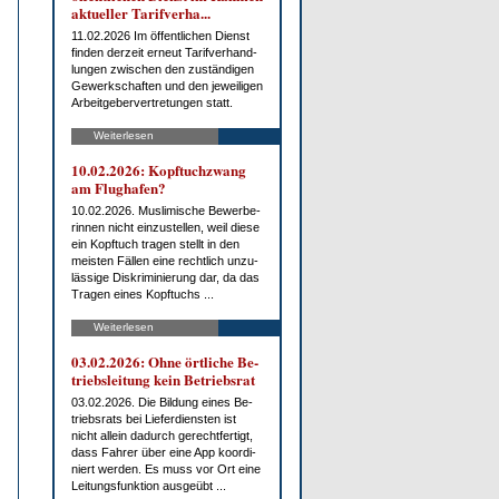
ak­tu­el­ler Ta­rif­ver­ha...
11.02.2026 Im öf­fent­li­chen Dienst
fin­den der­zeit er­neut Ta­rif­ver­hand­
lun­gen zwi­schen den zu­stän­di­gen
Ge­werk­schaf­ten und den je­wei­li­gen
Ar­beit­ge­ber­ver­tre­tun­gen statt.
Weiterlesen
10.02.2026: Kopf­tuch­zwang
am Flug­ha­fen?
10.02.2026. Mus­li­mi­sche Be­wer­be­
rin­nen nicht ein­zu­stel­len, weil die­se
ein Kopf­tuch tra­gen stellt in den
meis­ten Fäl­len ei­ne recht­lich un­zu­
läs­si­ge Dis­kri­mi­nie­rung dar, da das
Tra­gen ei­nes Kopf­tuchs ...
Weiterlesen
03.02.2026: Oh­ne ört­li­che Be­
triebs­lei­tung kein Be­triebs­rat
03.02.2026. Die Bil­dung ei­nes Be­
triebs­rats bei Lie­fer­diens­ten ist
nicht al­lein da­durch ge­recht­fer­tigt,
dass Fah­rer über ei­ne App ko­or­di­
niert wer­den. Es muss vor Ort ei­ne
Lei­tungs­funk­ti­on aus­ge­übt ...