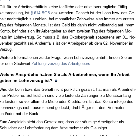
Gilt für Ihr Ar­beits­verhält­nis kei­ne ta­rif­li­che oder ar­beits­ver­trag­li­che Fällig­
keits­re­ge­lung, ist
§ 614 BGB
an­zu­wen­den. Da­nach ist der Lohn bzw. das Ge­
halt nachträglich zu zah­len, bei mo­nat­li­cher Zahl­wei­se al­so im­mer am ers­ten
Tag des fol­gen­den Mo­nats. Ist das Geld bis da­hin nicht vollständig auf Ih­rem
Kon­to, be­fin­det sich Ihr Ar­beit­ge­ber ab dem zwei­ten Tag des fol­gen­den Mo­
nats im Lohn­ver­zug. So muss z.B. das Ok­to­ber­ge­halt spätes­tens am 01. No­
vem­ber ge­zahlt sei. An­dern­falls ist der Ar­beit­ge­ber ab dem 02. No­vem­ber im
Ver­zug.
Wei­te­re In­for­ma­tio­nen zu der Fra­ge, wann Lohn­ver­zug ein­tritt, fin­den Sie un­
ter dem Stich­wort
Zah­lungs­ver­zug des Ar­beit­ge­bers
.
Wel­che Ansprüche ha­ben Sie als Ar­beit­neh­mer, wenn Ihr Ar­beit­
ge­ber im Lohn­ver­zug ist?
Wird der Lohn bzw. das Ge­halt nicht pünkt­lich ge­zahlt, hat man als Ar­beit­neh­
mer Pro­ble­me. Sch­ließlich sind vie­le lau­fen­de Zah­lun­gen zu Mo­nats­an­fang
zu leis­ten, so vor al­lem die Mie­te oder Kre­dit­ra­ten. Ist das Kon­to in­fol­ge des
Lohn­ver­zugs nicht aus­rei­chend ge­deckt, droht Ärger mit dem Ver­mie­ter
und/oder mit der Bank.
Zum Aus­gleich sieht das Ge­setz vor, dass der säum­i­ge Ar­beit­ge­ber als
Schuld­ner der Lohn­for­de­rung dem Ar­beit­neh­mer als Gläubi­ger