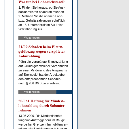
Was tun bei Lohn­rück­stand?
1. Fin­den Sie her­aus, ob Sie Aus­
schluss­fris­ten be­ach­ten müs­sen -
2. Mah­nen Sie die of­fe­nen Lohn-
bzw. Ge­halts­zah­lun­gen schrift­lich
an - 3. Un­ter­schrei­ben Sie kei­ne
Ver­ein­ba­rung zur ...
Weiterlesen
21/09 Scha­den beim El­tern­
geld­be­zug we­gen ver­spä­te­ter
Lohn­zah­lung
Führt die ver­spä­te­te Ent­gelt­zah­lung
auf Grund ge­setz­li­cher Vor­schrif­ten
zu ei­ner Min­de­rung des An­spruchs
auf El­tern­geld, hat der Ar­beit­ge­ber
den ent­spre­chen­den Scha­den
nach § 286 BGB zu er­set­zen. ...
Weiterlesen
20/061 Haf­tung für Min­dest­
lohn­zah­lung durch Su­b­un­ter­
neh­men
13.05.2020. Die Min­dest­lohn­haf­
tung von Auf­trag­ge­bern im Bau­ge­
wer­be hat Gren­zen: Im­mo­bi­li­en­ver­
mie­ter, die Bau­leis­tun­gen in Auf­trag