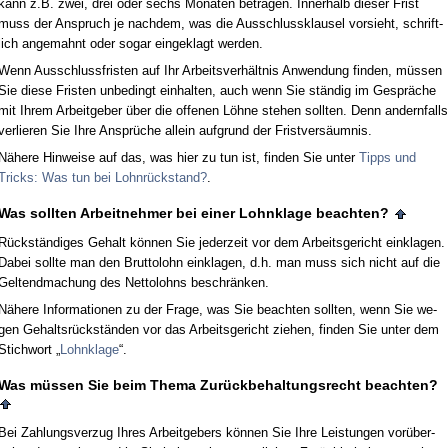
kann z.B. zwei, drei oder sechs Mo­na­ten be­tra­gen. In­ner­halb die­ser Frist
muss der An­spruch je nach­dem, was die Aus­schluss­klau­sel vor­sieht, schrift­
lich an­ge­mahnt oder so­gar ein­ge­klagt wer­den.
Wenn Aus­schluss­fris­ten auf Ihr Ar­beits­verhält­nis An­wen­dung fin­den, müssen
Sie die­se Fris­ten un­be­dingt ein­hal­ten, auch wenn Sie ständig im Gespräche
mit Ih­rem Ar­beit­ge­ber über die of­fe­nen Löhne ste­hen soll­ten. Denn an­dern­falls
ver­lie­ren Sie Ih­re Ansprüche al­lein auf­grund der Frist­versäum­nis.
Nähe­re Hin­wei­se auf das, was hier zu tun ist, fin­den Sie un­ter
Tipps und
Tricks: Was tun bei Lohnrück­stand?
.
Was soll­ten Ar­beit­neh­mer bei ei­ner Lohn­kla­ge be­ach­ten?
Rückständi­ges Ge­halt können Sie je­der­zeit vor dem Ar­beits­ge­richt ein­kla­gen.
Da­bei soll­te man den Brut­to­lohn ein­kla­gen, d.h. man muss sich nicht auf die
Gel­tend­ma­chung des Net­to­lohns be­schränken.
Nähe­re In­for­ma­tio­nen zu der Fra­ge, was Sie be­ach­ten soll­ten, wenn Sie we­
gen Ge­haltsrückständen vor das Ar­beits­ge­richt zie­hen, fin­den Sie un­ter dem
Stich­wort „
Lohn­kla­ge
“.
Was müssen Sie beim The­ma Zurück­be­hal­tungs­recht be­ach­ten?
Bei Zah­lungs­ver­zug Ih­res Ar­beit­ge­bers können Sie Ih­re Leis­tun­gen vorüber­