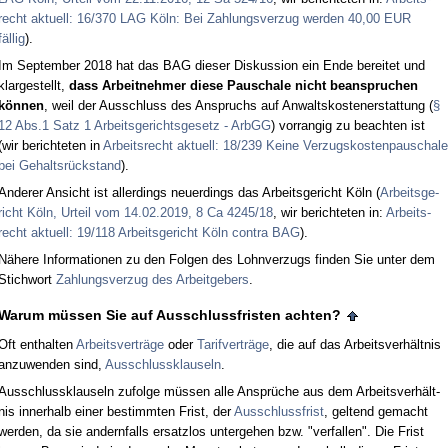
recht ak­tu­ell: 16/370 LAG Köln: Bei Zah­lungs­ver­zug wer­den 40,00 EUR
fällig
).
Im Sep­tem­ber 2018 hat das BAG die­ser Dis­kus­si­on ein En­de be­rei­tet und
klar­ge­stellt,
dass Ar­beit­neh­mer die­se Pau­scha­le nicht be­an­spru­chen
können
, weil der Aus­schluss des An­spruchs auf An­walts­kos­ten­er­stat­tung (
§
12 Abs.1 Satz 1 Ar­beits­ge­richts­ge­setz - ArbGG
) vor­ran­gig zu be­ach­ten ist
(wir be­rich­te­ten in
Ar­beits­recht ak­tu­ell: 18/239 Kei­ne Ver­zugs­kos­ten­pau­scha­le
bei Ge­haltsrück­stand
).
An­de­rer An­sicht ist al­ler­dings neu­er­dings das Ar­beits­ge­richt Köln (
Ar­beits­ge­
richt Köln, Ur­teil vom 14.02.2019, 8 Ca 4245/18
, wir be­rich­te­ten in:
Ar­beits­
recht ak­tu­ell: 19/118 Ar­beits­ge­richt Köln con­tra BAG
).
Nähe­re In­for­ma­tio­nen zu den Fol­gen des Lohn­ver­zugs fin­den Sie un­ter dem
Stich­wort
Zah­lungs­ver­zug des Ar­beit­ge­bers
.
War­um müssen Sie auf Aus­schluss­fris­ten ach­ten?
Oft ent­hal­ten
Ar­beits­verträge
oder
Ta­rif­verträge
, die auf das Ar­beits­verhält­nis
an­zu­wen­den sind,
Aus­schluss­klau­seln
.
Aus­schluss­klau­seln zu­fol­ge müssen al­le Ansprüche aus dem Ar­beits­verhält­
nis in­ner­halb ei­ner be­stimm­ten Frist, der
Aus­schluss­frist
, gel­tend ge­macht
wer­den, da sie an­dern­falls er­satz­los un­ter­ge­hen bzw. "ver­fal­len". Die Frist