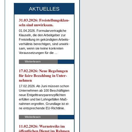
AKTUELLES
31.03.2026: Frei­stel­lungs­klau­
seln sind un­wirk­sam.
01.04.2026. For­mu­lar­ver­trag­li­che
Klau­seln, die den Ar­beit­ge­ber zur
Frei­stel­lung im ge­kün­dig­ten Ar­beits­
ver­hält­nis be­rech­ti­gen, sind un­wirk­
sam, wenn sie kei­ne kon­kre­ten
Vor­aus­set­zun­gen für die ...
Weiterlesen
17.02.2026: Neue Re­ge­lun­gen
für fai­re Be­zah­lung in Un­ter­
neh­men
17.02.2026. Ab Ju­ni müs­sen schon
Un­ter­neh­men ab 100 Be­schäf­tig­ten
neue Ent­gelt­tranz­pa­renz­pflich­ten
er­fül­len und bei Lohn­ge­fäl­len Maß­
nah­men er­grei­fen. Grund­la­ge ist ei­
ne ent­spre­chen­de EU-Richt­li­nie.
Weiterlesen
11.02.2026: Warn­streiks im
öf­fent­li­chen Dienst im Rah­men