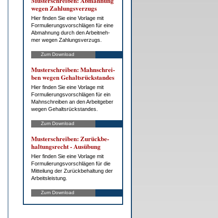
Mus­ter­schrei­ben: Ab­mah­nung
we­gen Zah­lungs­ver­zugs
Hier fin­den Sie ei­ne Vor­la­ge mit
For­mu­lie­rungs­vor­schlä­gen für ei­ne
Ab­mah­nung durch den Ar­beit­neh­
mer we­gen Zah­lungs­ver­zugs.
Zum Download
Mus­ter­schrei­ben: Mahn­schrei­
ben we­gen Ge­halts­rück­stan­des
Hier fin­den Sie ei­ne Vor­la­ge mit
For­mu­lie­rungs­vor­schlä­gen für ein
Mahn­schrei­ben an den Ar­beit­ge­ber
we­gen Ge­halts­rück­stan­des.
Zum Download
Mus­ter­schrei­ben: Zu­rück­be­
hal­tungs­recht - Aus­übung
Hier fin­den Sie ei­ne Vor­la­ge mit
For­mu­lie­rungs­vor­schlä­gen für die
Mit­tei­lung der Zu­rück­be­hal­tung der
Ar­beits­leis­tung.
Zum Download