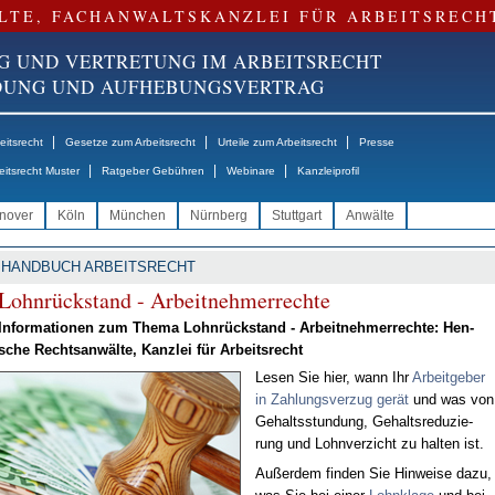
LTE, FACHANWALTSKANZLEI FÜR ARBEITSRECH
G UND VERTRETUNG IM ARBEITSRECHT
NDUNG UND AUFHEBUNGSVERTRAG
|
|
|
itsrecht
Gesetze zum Arbeitsrecht
Urteile zum Arbeitsrecht
Presse
|
|
|
eitsrecht Muster
Ratgeber Gebühren
Webinare
Kanzleiprofil
nover
Köln
München
Nürnberg
Stuttgart
Anwälte
HANDBUCH ARBEITSRECHT
Lohn­rück­stand - Ar­beit­neh­mer­rech­te
In­for­ma­tio­nen zum The­ma Lohn­rück­stand - Ar­beit­neh­mer­rech­te: Hen­
sche Rechts­an­wäl­te, Kanz­lei für Ar­beits­recht
Le­sen Sie hier, wann Ihr
Ar­beit­ge­ber
in Zah­lungs­ver­zug ge­rät
und was von
Ge­halts­stun­dung, Ge­halts­re­du­zie­
rung und Lohn­ver­zicht zu hal­ten ist.
Au­ßer­dem fin­den Sie Hin­wei­se da­zu,