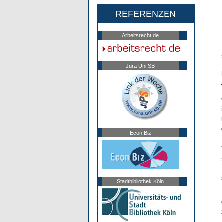
REFERENZEN
Arbeitsrecht.de
Jura Uni SB
Econ Biz
Stadtbibliothek Köln