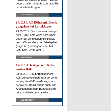
ge­ben, haf­ten nicht für Lohn­aus­fäl­le
bei den be­auf­tra­gen ...
Weiterlesen
19/128 LAG Köln senkt Dar­le­
gungs­last bei Lohn­kla­gen
29.05.2019. Das Lan­des­ar­beits­ge­
richt (LAG) Köln weist dem Ar­beit­
ge­ber bei Lohn­kla­gen die Be­weis­
last da­für zu, dass der Ar­beit­ge­ber
(an­geb­lich) nicht ge­ar­bei­tet hat:
LAG Köln, Ur­teil vom ...
Weiterlesen
19/118 Ar­beits­ge­richt Köln
con­tra BAG
08.05.2019. Laut Ar­beits­ge­richt
Köln steht Ar­beit­neh­mern bei Lohn­
ver­zug die 40-Eu­ro-Ver­zug­s­pau­
scha­le zu. Da­mit wi­der­spricht das
Ar­beits­ge­richt dem Bun­des­ar­beits­
ge­richt: Ar­beits­ge­richt Köln, ...
Weiterlesen