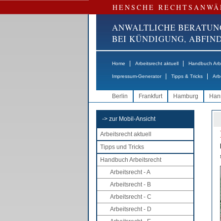
HENSCHE RECHTSANWÄ
ANWALTLICHE BERATUN
BEI KÜNDIGUNG, ABFI
|
|
Home
Arbeitsrecht aktuell
Handbuch Arbe
|
|
Impressum-Generator
Tipps & Tricks
Arb
Berlin
Frankfurt
Hamburg
Han
-> zur Mobil-Ansicht
Arbeitsrecht aktuell
Tipps und Tricks
Handbuch Arbeitsrecht
Arbeitsrecht - A
Arbeitsrecht - B
Arbeitsrecht - C
Arbeitsrecht - D