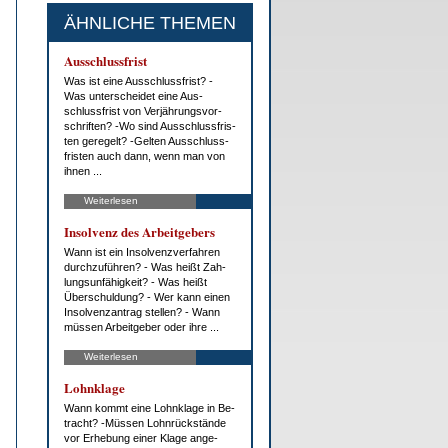
ÄHNLICHE THEMEN
Aus­schluss­frist
Was ist ei­ne Aus­schluss­frist? -
Was un­ter­schei­det ei­ne Aus­
schluss­frist von Ver­jäh­rungs­vor­
schrif­ten? -Wo sind Aus­schluss­fris­
ten ge­re­gelt? -Gel­ten Aus­schluss­
fris­ten auch dann, wenn man von
ih­nen ...
Weiterlesen
In­sol­venz des Ar­beit­ge­bers
Wann ist ein In­sol­venz­ver­fah­ren
durch­zu­füh­ren? - Was heißt Zah­
lungs­un­fä­hig­keit? - Was heißt
Über­schul­dung? - Wer kann ei­nen
In­sol­venz­an­trag stel­len? - Wann
müs­sen Ar­beit­ge­ber oder ih­re ...
Weiterlesen
Lohn­kla­ge
Wann kommt ei­ne Lohn­kla­ge in Be­
tracht? -Müs­sen Lohn­rück­stän­de
vor Er­he­bung ei­ner Kla­ge an­ge­