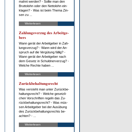
mahnt wer­den? - Soll­te man den
Brut­to­lohn oder den Net­to­lohn ein­
kla­gen? - Was ist beim The­ma Zin­
sen zu ...
Weiterlesen
Zah­lungs­ver­zug des Ar­beit­ge­
bers
Wann ge­rät der Ar­beit­ge­ber in Zah­
lungs­ver­zug? - Wann wird der An­
spruch auf die Ver­gü­tung fäl­lig? -
Wann ge­rät der Ar­beit­ge­ber nach
dem Ge­setz in Schuld­ner­ver­zug? -
Wel­che Rech­te ha­ben ...
Weiterlesen
Zu­rück­be­hal­tungs­recht
Was ver­steht man un­ter Zu­rück­be­
hal­tungs­recht? - Wel­che ge­setz­li­
chen Vor­schrif­ten re­geln das Zu­
rück­be­hal­tungs­recht? - Was müs­
sen Ar­beit­ge­ber bei der Aus­übung
des Zu­rück­be­hal­tungs­rechts be­
ach­ten? - ...
Weiterlesen