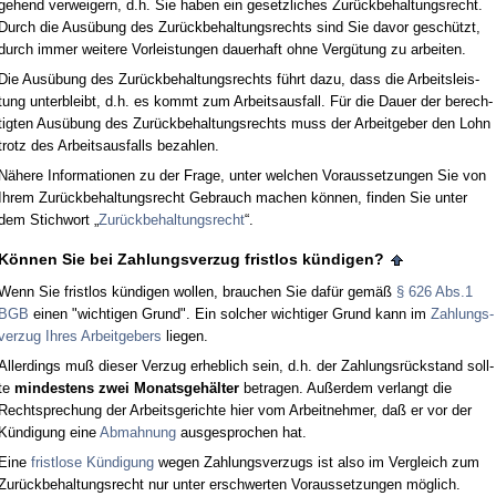
ge­hend ver­wei­gern, d.h. Sie ha­ben ein ge­setz­li­ches Zurück­be­hal­tungs­recht.
Durch die Ausübung des Zurück­be­hal­tungs­rechts sind Sie da­vor geschützt,
durch im­mer wei­te­re Vor­leis­tun­gen dau­er­haft oh­ne Vergütung zu ar­bei­ten.
Die Ausübung des Zurück­be­hal­tungs­rechts führt da­zu, dass die Ar­beits­leis­
tung un­ter­bleibt, d.h. es kommt zum Ar­beits­aus­fall. Für die Dau­er der be­rech­
tig­ten Ausübung des Zurück­be­hal­tungs­rechts muss der Ar­beit­ge­ber den Lohn
trotz des Ar­beits­aus­falls be­zah­len.
Nähe­re In­for­ma­tio­nen zu der Fra­ge, un­ter wel­chen Vor­aus­set­zun­gen Sie von
Ih­rem Zurück­be­hal­tungs­recht Ge­brauch ma­chen können, fin­den Sie un­ter
dem Stich­wort „
Zurück­be­hal­tungs­recht
“.
Können Sie bei Zah­lungs­ver­zug frist­los kündi­gen?
Wenn Sie frist­los kündi­gen wol­len, brau­chen Sie dafür gemäß
§ 626 Abs.1
BGB
ei­nen "wich­ti­gen Grund". Ein sol­cher wich­ti­ger Grund kann im
Zah­lungs­
ver­zug Ih­res Ar­beit­ge­bers
lie­gen.
Al­ler­dings muß die­ser Ver­zug er­heb­lich sein, d.h. der Zah­lungsrück­stand soll­
te
min­des­tens zwei Mo­nats­gehälter
be­tra­gen. Außer­dem ver­langt die
Recht­spre­chung der Ar­beits­ge­rich­te hier vom Ar­beit­neh­mer, daß er vor der
Kündi­gung ei­ne
Ab­mah­nung
aus­ge­spro­chen hat.
Ei­ne
frist­lo­se Kündi­gung
we­gen Zah­lungs­ver­zugs ist al­so im Ver­gleich zum
Zurück­be­hal­tungs­recht nur un­ter er­schwer­ten Vor­aus­set­zun­gen möglich.