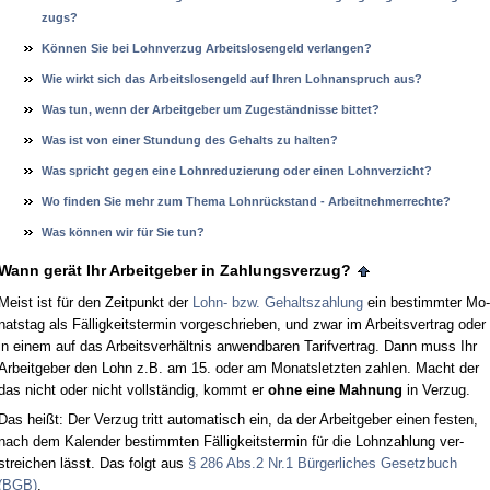
zugs?
Können Sie bei Lohn­ver­zug Ar­beits­lo­sen­geld ver­lan­gen?
Wie wirkt sich das Ar­beits­lo­sen­geld auf Ih­ren Lohn­an­spruch aus?
Was tun, wenn der Ar­beit­ge­ber um Zu­geständ­nis­se bit­tet?
Was ist von ei­ner St­un­dung des Ge­halts zu hal­ten?
Was spricht ge­gen ei­ne Lohn­re­du­zie­rung oder ei­nen Lohn­ver­zicht?
Wo fin­den Sie mehr zum The­ma Lohnrück­stand - Ar­beit­neh­mer­rech­te?
Was kön­nen wir für Sie tun?
Wann gerät Ihr Ar­beit­ge­ber in Zah­lungs­ver­zug?
Meist ist für den Zeit­punkt der
Lohn- bzw. Ge­halts­zah­lung
ein be­stimm­ter Mo­
nats­tag als Fällig­keits­ter­min vor­ge­schrie­ben, und zwar im Ar­beits­ver­trag oder
in ei­nem auf das Ar­beits­verhält­nis an­wend­ba­ren Ta­rif­ver­trag. Dann muss Ihr
Ar­beit­ge­ber den Lohn z.B. am 15. oder am Mo­nats­letz­ten zah­len. Macht der
das nicht oder nicht vollständig, kommt er
oh­ne ei­ne Mah­nung
in Ver­zug.
Das heißt: Der Ver­zug tritt au­to­ma­tisch ein, da der Ar­beit­ge­ber ei­nen fes­ten,
nach dem Ka­len­der be­stimm­ten Fällig­keits­ter­min für die Lohn­zah­lung ver­
strei­chen lässt. Das folgt aus
§ 286 Abs.2 Nr.1 Bürger­li­ches Ge­setz­buch
(BGB)
.