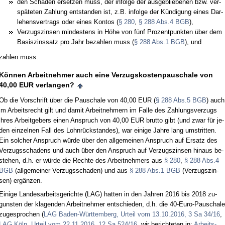
den Scha­den er­set­zen muss, der in­fol­ge der aus­ge­blie­be­nen bzw. ver­
späte­ten Zah­lung ent­stan­den ist, z.B. in­fol­ge der Kündi­gung ei­nes Dar­
le­hens­ver­trags oder ei­nes Kon­tos (
§ 280
,
§ 288 Abs.4 BGB
),
Ver­zugs­zin­sen min­des­tens in Höhe von fünf Pro­zent­punk­ten über dem
Ba­sis­zins­satz pro Jahr be­zah­len muss (
§ 288 Abs.1 BGB
), und
zah­len muss.
Können Ar­beit­neh­mer auch ei­ne Ver­zugs­kos­ten­pau­scha­le von
40,00 EUR ver­lan­gen?
Ob die Vor­schrift über die Pau­scha­le von 40,00 EUR (
§ 288 Abs.5 BGB
) auch
im Ar­beits­recht gilt und da­mit Ar­beit­neh­mern im Fal­le des Zah­lungs­ver­zugs
ih­res Ar­beit­ge­bers ei­nen An­spruch von 40,00 EUR brut­to gibt (und zwar für je­
den ein­zel­nen Fall des Lohnrück­stan­des), war ei­ni­ge Jah­re lang um­strit­ten.
Ein sol­cher An­spruch würde über den all­ge­mei­nen An­spruch auf Er­satz des
Ver­zugs­scha­dens und auch über den An­spruch auf Ver­zugs­zin­sen hin­aus be­
ste­hen, d.h. er würde die Rech­te des Ar­beit­neh­mers aus
§ 280
,
§ 288 Abs.4
BGB
(all­ge­mei­ner Ver­zugs­scha­den) und aus
§ 288 Abs.1 BGB
(Ver­zugs­zin­
sen) ergänzen.
Ei­ni­ge Lan­des­ar­beits­ge­rich­te (LAG) hat­ten in den Jah­ren 2016 bis 2018 zu­
guns­ten der kla­gen­den Ar­beit­neh­mer ent­schie­den, d.h. die 40-Eu­ro-Pau­scha­le
zu­ge­spro­chen (
LAG Ba­den-Würt­tem­berg, Ur­teil vom 13.10.2016, 3 Sa 34/16
,
LAG Köln, Ur­teil vom 22.11.2016, 12 Sa 524/16
, wir be­rich­te­ten in:
Ar­beits­