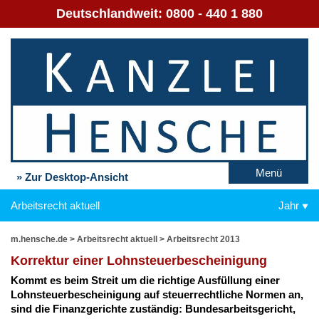
Deutschlandweit:
0800 - 440 1 880
Menü
» Zur Desktop-Ansicht
Arbeitsrecht aktuell
Jahr
m.hensche.de
>
Arbeitsrecht aktuell
>
Arbeitsrecht 2013
Kor­rek­tur ei­ner Lohn­steu­er­be­schei­ni­gung
Kommt es beim Streit um die rich­ti­ge Aus­fül­lung ei­ner
Lohn­steu­er­be­schei­ni­gung auf steu­er­recht­li­che Nor­men an,
sind die Fi­nanz­ge­rich­te zu­stän­dig: Bun­des­ar­beits­ge­richt,