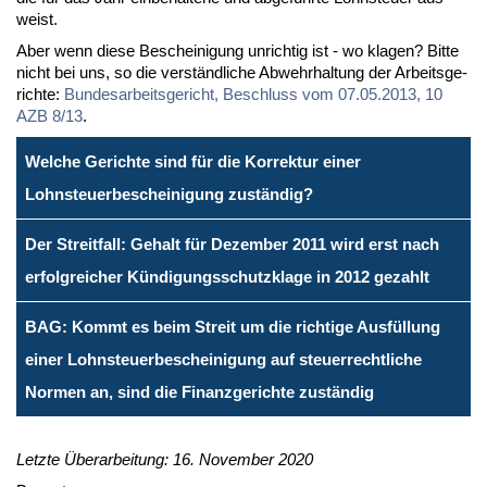
weist.
Aber wenn die­se Be­schei­ni­gung un­rich­tig ist - wo kla­gen? Bit­te
nicht bei uns, so die ver­ständ­li­che Ab­wehr­hal­tung der Ar­beits­ge­
rich­te:
Bun­des­ar­beits­ge­richt, Be­schluss vom 07.05.2013, 10
AZB 8/13
.
Welche Gerichte sind für die Korrektur einer
Lohnsteuerbescheinigung zuständig?
Der Streitfall: Gehalt für Dezember 2011 wird erst nach
erfolgreicher Kündigungsschutzklage in 2012 gezahlt
BAG: Kommt es beim Streit um die richtige Ausfüllung
einer Lohnsteuerbescheinigung auf steuerrechtliche
Normen an, sind die Finanzgerichte zuständig
Letzte Überarbeitung: 16. November 2020