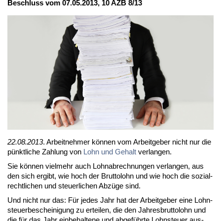
Be­schluss vom 07.05.2013, 10 AZB 8/13
22.08.2013
. Ar­beit­neh­mer kön­nen vom Ar­beit­ge­ber nicht nur die
pünkt­li­che Zah­lung von
Lohn und Ge­halt
ver­lan­gen.
Sie kön­nen viel­mehr auch Lohn­ab­rech­nun­gen ver­lan­gen, aus
den sich er­gibt, wie hoch der Brut­to­lohn und wie hoch die so­zi­al­
recht­li­chen und steu­er­li­chen Ab­zü­ge sind.
Und nicht nur das: Für je­des Jahr hat der Ar­beit­ge­ber ei­ne Lohn­
steu­er­be­schei­ni­gung zu er­tei­len, die den Jah­res­brut­to­lohn und
die für das Jahr ein­be­hal­te­ne und ab­ge­führ­te Lohn­steu­er aus­