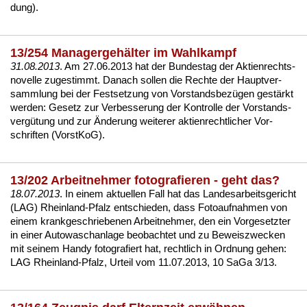
dung)
.
13/254 Managergehälter im Wahlkampf
31.08.2013
. Am 27.06.2013 hat der
Bun­des­tag der Ak­ti­en­rechts­
no­vel­le zu­ge­stimmt
. Da­nach sol­len die Rech­te der Haupt­ver­
samm­lung bei der Fest­set­zung von Vor­stands­bezügen gestärkt
wer­den:
Ge­setz zur Ver­bes­se­rung der Kon­trol­le der Vor­stands­
vergütung und zur Ände­rung wei­te­rer ak­ti­en­recht­li­cher Vor­
schrif­ten (Vorst­KoG)
.
13/202 Arbeitnehmer fotografieren - geht das?
18.07.2013
. In ei­nem ak­tu­el­len Fall hat das Lan­des­ar­beits­ge­richt
(LAG) Rhein­land-Pfalz ent­schie­den, dass Fo­to­auf­nah­men von
ei­nem
krank­ge­schrie­be­nen Ar­beit­neh­mer
, den ein Vor­ge­setz­ter
in ei­ner Au­to­wasch­an­la­ge be­ob­ach­tet und zu Be­weis­zwe­cken
mit sei­nem Han­dy fo­to­gra­fiert hat, recht­lich in Ord­nung ge­hen:
LAG Rhein­land-Pfalz, Ur­teil vom 11.07.2013, 10 Sa­Ga 3/13
.