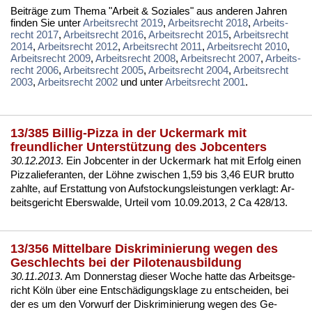
Bei­trä­ge zum The­ma "Ar­beit & So­zia­les" aus an­de­ren Jah­ren
fin­den Sie un­ter
Ar­beits­recht 2019
,
Ar­beits­recht 2018
,
Ar­beits­
recht 2017
,
Ar­beits­recht 2016
,
Ar­beits­recht 2015
,
Ar­beits­recht
2014
,
Ar­beits­recht 2012
,
Ar­beits­recht 2011
,
Ar­beits­recht 2010
,
Ar­beits­recht 2009
,
Ar­beits­recht 2008
,
Ar­beits­recht 2007
,
Ar­beits­
recht 2006
,
Ar­beits­recht 2005
,
Ar­beits­recht 2004
,
Ar­beits­recht
2003
,
Ar­beits­recht 2002
und un­ter
Ar­beits­recht 2001
.
13/385 Billig-Pizza in der Uckermark mit
freundlicher Unterstützung des Jobcenters
30.12.2013
. Ein Job­cen­ter in der Ucker­mark hat mit Er­folg ei­nen
Piz­za­lie­fe­ran­ten, der Löhne zwi­schen 1,59 bis 3,46 EUR brut­to
zahl­te, auf Er­stat­tung von Auf­sto­ckungs­leis­tun­gen ver­klagt:
Ar­
beits­ge­richt Ebers­wal­de, Ur­teil vom 10.09.2013, 2 Ca 428/13
.
13/356 Mittelbare Diskriminierung wegen des
Geschlechts bei der Pilotenausbildung
30.11.2013
. Am Don­ners­tag die­ser Wo­che hat­te das Ar­beits­ge­
richt Köln über ei­ne Entschädi­gungs­kla­ge zu ent­schei­den, bei
der es um den Vor­wurf der
Dis­kri­mi­nie­rung we­gen des Ge­