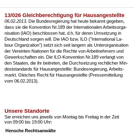
13/026 Gleichberechtigung für Hausangestellte
06.02.2013
. Die Bun­des­re­gie­rung hat heu­te
be­kannt ge­ge­ben
,
dass sie die
Kon­ven­ti­on Nr.189 der In­ter­na­tio­na­len Ar­beits­or­ga­
ni­sa­ti­on (IAO)
be­schlos­sen hat, d.h. für de­ren Um­set­zung in
Deutsch­land sor­gen will. Die IAO bzw. ILO ("In­ter­na­tio­nal La­
bour Or­ga­niza­t­i­on") setzt sich seit lan­gem als Un­ter­or­ga­ni­sa­ti­on
der Ver­ein­ten Na­tio­nen für die Rech­te von Ar­beit­neh­mern und
Ge­werk­schaf­ten ein. Die
ILO-Kon­ven­ti­on Nr.189
ver­langt von
den Staa­ten, die ihr bei­tre­ten, die Durch­set­zung recht­li­cher Min­
dest­stan­dards für Haus­an­ge­stell­te:
Bun­des­re­gie­rung, Ar­beits­
markt. Glei­ches Recht für Haus­an­ge­stell­te (Pres­se­mit­tei­lung
vom 06.02.2013)
.
Unsere Standorte
Sie erreichen uns jeweils von Montag bis Freitag in der Zeit
von 09:00 bis 19:00 Uhr:
Hensche Rechtsanwälte