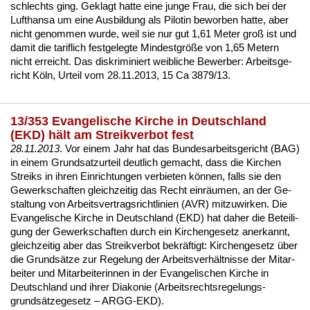
schlechts
ging. Ge­klagt hat­te ei­ne jun­ge Frau, die sich bei der
Luft­han­sa um ei­ne Aus­bil­dung als Pi­lo­tin be­wor­ben hat­te, aber
nicht ge­nom­men wur­de, weil sie nur gut 1,61 Me­ter groß ist und
da­mit die ta­rif­lich fest­ge­leg­te Min­dest­größe von 1,65 Me­tern
nicht er­reicht. Das dis­kri­mi­niert weib­li­che Be­wer­ber:
Ar­beits­ge­
richt Köln, Ur­teil vom 28.11.2013, 15 Ca 3879/13
.
13/353 Evangelische Kirche in Deutschland
(EKD) hält am Streikverbot fest
28.11.2013
. Vor ei­nem Jahr hat das
Bun­des­ar­beits­ge­richt (BAG)
in ei­nem Grund­satz­ur­teil
deut­lich ge­macht, dass die Kir­chen
Streiks in ih­ren Ein­rich­tun­gen
ver­bie­ten können, falls sie den
Ge­werk­schaf­ten gleich­zei­tig das Recht einräum­en, an der Ge­
stal­tung von
Ar­beits­ver­trags­richt­li­ni­en (AVR)
mit­zu­wir­ken. Die
Evan­ge­li­sche Kir­che in Deutsch­land (EKD) hat da­her die Be­tei­li­
gung der Ge­werk­schaf­ten durch ein Kir­chen­ge­setz an­er­kannt,
gleich­zei­tig aber das Streik­ver­bot be­kräftigt:
Kir­chen­ge­setz über
die Grundsätze zur Re­ge­lung der Ar­beits­verhält­nis­se der Mit­ar­
bei­ter und Mit­ar­bei­te­rin­nen in der Evan­ge­li­schen Kir­che in
Deutsch­land und ih­rer Dia­ko­nie (Ar­beits­rechts­re­ge­lungs­
grundsätze­ge­setz – ARGG-EKD)
.