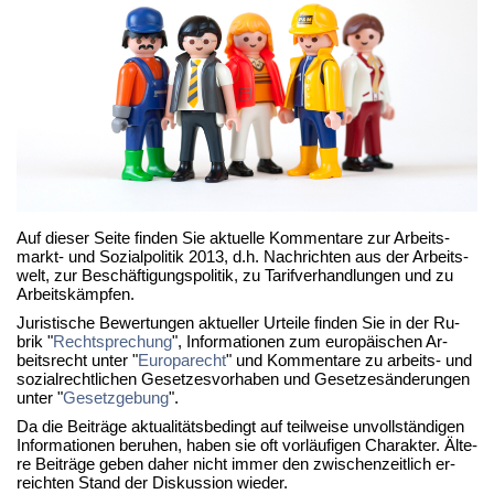
Auf die­ser Sei­te fin­den Sie ak­tu­el­le Kom­men­ta­re zur Ar­beits­
markt- und So­zi­al­po­li­tik 2013, d.h. Nach­rich­ten aus der Ar­beits­
welt, zur Be­schäf­ti­gungs­po­li­tik, zu Ta­rif­ver­hand­lun­gen und zu
Ar­beits­kämp­fen.
Ju­ris­ti­sche Be­wer­tun­gen ak­tu­el­ler Ur­tei­le fin­den Sie in der Ru­
brik "
Recht­spre­chung
", In­for­ma­tio­nen zum eu­ro­päi­schen Ar­
beits­recht un­ter "
Eu­ro­pa­recht
" und Kom­men­ta­re zu ar­beits- und
so­zi­al­recht­li­chen Ge­set­zes­vor­ha­ben und Ge­set­zes­än­de­run­gen
un­ter "
Ge­setz­ge­bung
".
Da die Bei­trä­ge ak­tua­li­täts­be­dingt auf teil­wei­se un­voll­stän­di­gen
In­for­ma­tio­nen be­ru­hen, ha­ben sie oft vor­läu­fi­gen Cha­rak­ter. Äl­te­
re Bei­trä­ge ge­ben da­her nicht im­mer den zwi­schen­zeit­lich er­
reich­ten Stand der Dis­kus­si­on wie­der.