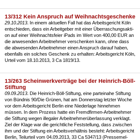
13/312 Kein Anspruch auf Weihnachtsgeschenke
29.10.2013
. In ei­nem ak­tu­el­len Fall hat das Ar­beits­ge­richt Köln
ent­schie­den, dass ein Ar­beit­ge­ber mit ei­ner Über­ra­schungs­ak­ti­
on auf ei­ner Weih­nachts­fei­er iPads im Wert von 400,00 EUR an
die an­we­sen­den Ar­beit­neh­mer ver­schen­ken kann, oh­ne dass
die ab­we­sen­den Ar­beit­neh­mer ei­nen An­spruch dar­auf ha­ben,
eben­falls ein sol­ches Ge­schenk zu er­hal­ten:
Ar­beits­ge­richt Köln,
Ur­teil vom 18.10.2013, 3 Ca 1819/13
.
13/263 Scheinwerkverträge bei der Heinrich-Böll-
Stiftung
09.09.2013
. Die Hein­rich-Böll-Stif­tung, ei­ne par­tei­na­he Stif­tung
von Bünd­nis 90/Die Grünen, hat am Don­ners­tag letz­ter Wo­che
vor dem Ar­beits­ge­richt Ber­lin ei­ne Nie­der­la­ge hin­neh­men
müssen. In dem Pro­zess hat­te ein Fremd­fir­men-Ar­beit­neh­mer
die Stif­tung we­gen
il­le­ga­ler Ar­beit­neh­merüber­las­sung
ver­klagt.
Ziel der Kla­ge war die ge­richt­li­che Fest­stel­lung, dass zwi­schen
ihm und der Stif­tung ein Ar­beits­verhält­nis be­steht:
Ar­beits­ge­richt
Ber­lin, Teil­ur­teil vom 04.09.2013, 33 Ca 5347/13 (Pres­se­mel­