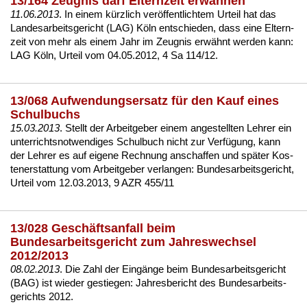
13/164 Zeugnis darf Elternzeit erwähnen
11.06.2013
. In ei­nem kürz­lich veröffent­lich­tem Ur­teil hat das
Lan­des­ar­beits­ge­richt (LAG) Köln ent­schie­den, dass ei­ne
El­tern­
zeit
von mehr als ei­nem Jahr im
Zeug­nis
erwähnt wer­den kann:
LAG Köln, Ur­teil vom 04.05.2012, 4 Sa 114/12
.
13/068 Aufwendungsersatz für den Kauf eines
Schulbuchs
15.03.2013
. Stellt der Ar­beit­ge­ber ei­nem an­ge­stell­ten Leh­rer ein
un­ter­richts­not­wen­di­ges Schul­buch nicht zur Verfügung, kann
der Leh­rer es auf ei­ge­ne Rech­nung an­schaf­fen und später Kos­
ten­er­stat­tung vom Ar­beit­ge­ber ver­lan­gen:
Bun­des­ar­beits­ge­richt,
Ur­teil vom 12.03.2013, 9 AZR 455/11
13/028 Geschäftsanfall beim
Bundesarbeitsgericht zum Jahreswechsel
2012/2013
08.02.2013
. Die Zahl der Eingänge beim Bun­des­ar­beits­ge­richt
(BAG) ist wie­der ge­stie­gen:
Jah­res­be­richt des Bun­des­ar­beits­
ge­richts 2012
.