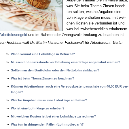
Au­ßer­dem fin­den Sie Hin­wei­se da­zu,
was Sie beim The­ma Zin­sen be­ach­
ten soll­ten, wel­che An­ga­ben ei­ne
Lohn­kla­ge ent­hal­ten muss, mit wel­
chen Kos­ten sie ver­bun­den ist und
was bei zwi­schen­zeit­lich er­hal­te­nem
Ar­beits­lo­sen­geld
und im Rah­men der Zwangs­voll­stre­ckung zu be­ach­ten ist.
von Rechts­an­walt Dr. Mar­tin Hen­sche, Fach­an­walt für Ar­beits­recht, Ber­lin
Wann kommt ei­ne Lohn­kla­ge in Be­tracht?
Müssen Lohnrückstände vor Er­he­bung ei­ner Kla­ge an­ge­mahnt wer­den?
Soll­te man den Brut­to­lohn oder den Net­to­lohn ein­kla­gen?
Was ist beim The­ma Zin­sen zu be­ach­ten?
Können Ar­beit­neh­mer auch ei­ne Ver­zugs­kos­ten­pau­scha­le von 40,00 EUR ver­
lan­gen?
Wel­che An­ga­ben muss ei­ne Lohn­kla­ge ent­hal­ten?
Wo ist ei­ne Lohn­kla­ge zu er­he­ben?
Mit wel­chen Kos­ten ist bei ei­ner Lohn­kla­ge zu rech­nen?
Was tun in drin­gen­den Fällen (Lohn­not­be­darf)?