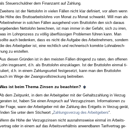
als Steu­er­schuld­ner dem Fi­nanz­amt auf Zah­lung.
Zwei­tens ist der Net­to­lohn in vie­len Fällen nicht klar de­fi­niert, vor al­lem wenn
die Höhe des Brut­to­ar­beits­lohns von Mo­nat zu Mo­nat schwankt. Will man als
Ar­beit­neh­mer in sol­chen Fällen aus­ge­hend vom Brut­to­lohn den sich dar­aus
er­ge­ben­den Net­to­lohn be­rech­nen, ist man im­mer in der Ge­fahr, sich zu ir­ren,
was im Lohn­pro­zess zu völlig überflüssi­gen Pro­ble­men führen kann. Man
soll­te auch be­den­ken, dass es nicht die Auf­ga­be des Ar­beit­neh­mers, son­dern
die des Ar­beit­ge­ber ist, ei­ne recht­lich und rech­ne­risch kor­rek­te Lohn­ab­rech­
nung zu er­stel­len.
Aus die­sen Gründen ist in den meis­ten Fällen drin­gend zu ra­ten, den of­fe­nen
Lohn ins­ge­samt, d.h. als Brut­to­lohn ein­zu­kla­gen. Ist der Brut­to­lohn ein­mal ti­
tu­liert, d.h. in ei­nem Zah­lungs­ur­teil fest­ge­setzt, kann man den Brut­to­lohn
auch im We­ge der Zwangs­voll­stre­ckung bei­trei­ben.
Was ist beim The­ma Zin­sen zu be­ach­ten?
Ab dem Zeit­punkt, in dem der Ar­beit­ge­ber mit der Ge­halts­zah­lung in Ver­zug
ge­ra­ten ist, ha­ben Sie ei­nen An­spruch auf Ver­zugs­zin­sen. In­for­ma­tio­nen zu
der Fra­ge, wann der Ar­beit­ge­ber mit der Zah­lung des Ent­gelts in Ver­zug gerät,
fin­den Sie un­ter dem Stich­wort „
Zah­lungs­ver­zug des Ar­beit­ge­bers
“.
Wenn die Höhe der Ver­zugs­zin­sen nicht aus­nahms­wei­se ein­mal im Ar­beits­
ver­trag oder in ei­nem auf das Ar­beits­verhält­nis an­wend­ba­ren Ta­rif­ver­trag ge­