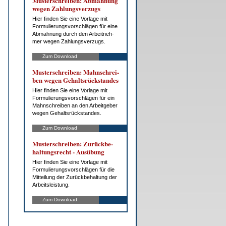
Mus­ter­schrei­ben: Ab­mah­nung
we­gen Zah­lungs­ver­zugs
Hier fin­den Sie ei­ne Vor­la­ge mit
For­mu­lie­rungs­vor­schlä­gen für ei­ne
Ab­mah­nung durch den Ar­beit­neh­
mer we­gen Zah­lungs­ver­zugs.
Zum Download
Mus­ter­schrei­ben: Mahn­schrei­
ben we­gen Ge­halts­rück­stan­des
Hier fin­den Sie ei­ne Vor­la­ge mit
For­mu­lie­rungs­vor­schlä­gen für ein
Mahn­schrei­ben an den Ar­beit­ge­ber
we­gen Ge­halts­rück­stan­des.
Zum Download
Mus­ter­schrei­ben: Zu­rück­be­
hal­tungs­recht - Aus­übung
Hier fin­den Sie ei­ne Vor­la­ge mit
For­mu­lie­rungs­vor­schlä­gen für die
Mit­tei­lung der Zu­rück­be­hal­tung der
Ar­beits­leis­tung.
Zum Download