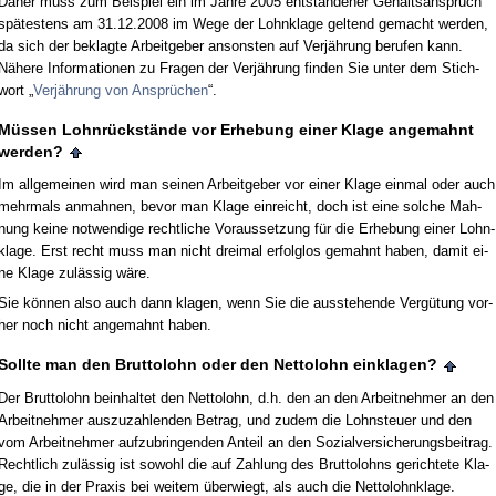
Da­her muss zum Bei­spiel ein im Jah­re 2005 ent­stan­de­ner Ge­halts­an­spruch
spätes­tens am 31.12.2008 im We­ge der Lohn­kla­ge gel­tend ge­macht wer­den,
da sich der be­klag­te Ar­beit­ge­ber an­sons­ten auf Verjährung be­ru­fen kann.
Nähe­re In­for­ma­tio­nen zu Fra­gen der Verjährung fin­den Sie un­ter dem Stich­
wort „
Verjährung von Ansprüchen
“.
Müssen Lohnrückstände vor Er­he­bung ei­ner Kla­ge an­ge­mahnt
wer­den?
Im all­ge­mei­nen wird man sei­nen Ar­beit­ge­ber vor ei­ner Kla­ge ein­mal oder auch
mehr­mals an­mah­nen, be­vor man Kla­ge ein­reicht, doch ist ei­ne sol­che Mah­
nung kei­ne not­wen­di­ge recht­li­che Vor­aus­set­zung für die Er­he­bung ei­ner Lohn­
kla­ge. Erst recht muss man nicht drei­mal er­folg­los ge­mahnt ha­ben, da­mit ei­
ne Kla­ge zulässig wäre.
Sie können al­so auch dann kla­gen, wenn Sie die aus­ste­hen­de Vergütung vor­
her noch nicht an­ge­mahnt ha­ben.
Soll­te man den Brut­to­lohn oder den Net­to­lohn ein­kla­gen?
Der Brut­to­lohn be­inhal­tet den Net­to­lohn, d.h. den an den Ar­beit­neh­mer an den
Ar­beit­neh­mer aus­zu­zah­len­den Be­trag, und zu­dem die Lohn­steu­er und den
vom Ar­beit­neh­mer auf­zu­brin­gen­den An­teil an den So­zi­al­ver­si­che­rungs­bei­trag.
Recht­lich zulässig ist so­wohl die auf Zah­lung des Brut­to­lohns ge­rich­te­te Kla­
ge, die in der Pra­xis bei wei­tem über­wiegt, als auch die Net­to­lohn­kla­ge.