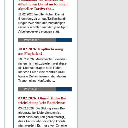
öf­fent­li­chen Dienst im Rah­men
ak­tu­el­ler Ta­rif­ver­ha...
11.02.2026 Im öf­fent­li­chen Dienst
fin­den der­zeit er­neut Ta­rif­ver­hand­
lun­gen zwi­schen den zu­stän­di­gen
Ge­werk­schaf­ten und den je­wei­li­gen
Ar­beit­ge­ber­ver­tre­tun­gen statt.
Weiterlesen
10.02.2026: Kopf­tuch­zwang
am Flug­ha­fen?
10.02.2026. Mus­li­mi­sche Be­wer­be­
rin­nen nicht ein­zu­stel­len, weil die­se
ein Kopf­tuch tra­gen stellt in den
meis­ten Fäl­len ei­ne recht­lich un­zu­
läs­si­ge Dis­kri­mi­nie­rung dar, da das
Tra­gen ei­nes Kopf­tuchs ...
Weiterlesen
03.02.2026: Oh­ne ört­li­che Be­
triebs­lei­tung kein Be­triebs­rat
03.02.2026. Die Bil­dung ei­nes Be­
triebs­rats bei Lie­fer­diens­ten ist
nicht al­lein da­durch ge­recht­fer­tigt,
dass Fah­rer über ei­ne App ko­or­di­
niert wer­den. Es muss vor Ort ei­ne