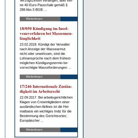
Ver­zugs­zin­sen ver­lan­gen, aber kei­
ne 40-Eu­ro-Pau­scha­le ge­mäß §
288 Abs.5 BGB: ...
Weiterlesen
18/050 Kün­di­gung im In­sol­
venz­ver­fah­ren bei Mas­seun­zu­
läng­lich­keit
23.02.2018. Kün­digt der Ver­wal­ter
nach An­zei­ge der Mas­se­ar­mut
nicht oder un­wirk­sam, sind die
Lohn­an­sprü­che nach dem frü­hest­
mög­li­chen Kün­di­gungs­ter­min be­
vor­rech­tig­te Mas­se­for­de­run­gen: ...
Weiterlesen
17/246 In­ter­na­tio­na­le Zu­stän­
dig­keit im Ar­beits­recht
22.09.2017. Bei ar­beits­ge­richt­li­chen
Kla­gen von Crew­mit­glie­dern ei­ner
aus­län­di­schen Air­lines ist die Hei­
mat­ba­sis ein wich­ti­ges In­diz für die
Be­stim­mung des Ge­richts­or­tes:
Eu­ro­päi­scher ...
Weiterlesen