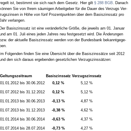
re­gelt ist, be­stimmt sie sich nach dem Ge­setz. Hier gilt
§ 288 BGB
. Da­nach
können Sie von Ih­rem säum­i­gen Ar­beit­ge­ber für die Dau­er des Ver­zugs Ver­
zugs­zin­sen in Höhe von fünf Pro­zent­punk­ten über dem Ba­sis­zins­satz pro
Jahr ver­lan­gen.
Der Ba­sis­zins­satz ist ei­ne veränder­li­che Größe, die je­weils am 01. Ja­nu­ar
und am 01. Ju­li ei­nes je­den Jah­res neu fest­ge­setzt wird. Die Ände­run­gen
bzw. der ak­tu­el­le Ba­sis­zins­satz wer­den von der Bun­des­bank be­kannt­ge­ge­
ben.
Im Fol­gen­den fin­den Sie ei­ne Über­sicht über die Ba­sis­zinssätze seit 2012
und den sich dar­aus er­ge­ben­den ge­setz­li­chen Ver­zugs­zinssätzen:
Gel­tungs­zeit­raum
Ba­sis­zins­satz
Ver­zugs­zins­satz
01.01.2012 bis 30.06.2012
0,12 %
5,12 %
01.07.2012 bis 31.12.2012
0,12 %
5,12 %
01.01.2013 bis 30.06.2013
-0,13 %
4,87 %
01.07.2013 bis 31.12.2013
-0,38 %
4,62 %
01.01.2014 bis 30.06.2014
-0,63 %
4,37 %
01.07.2014 bis 28.07.2014
-0,73 %
4,27 %