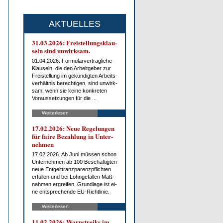
AKTUELLES
31.03.2026: Frei­stel­lungs­klau­
seln sind un­wirk­sam.
01.04.2026. For­mu­lar­ver­trag­li­che
Klau­seln, die den Ar­beit­ge­ber zur
Frei­stel­lung im ge­kün­dig­ten Ar­beits­
ver­hält­nis be­rech­ti­gen, sind un­wirk­
sam, wenn sie kei­ne kon­kre­ten
Vor­aus­set­zun­gen für die ...
Weiterlesen
17.02.2026: Neue Re­ge­lun­gen
für fai­re Be­zah­lung in Un­ter­
neh­men
17.02.2026. Ab Ju­ni müs­sen schon
Un­ter­neh­men ab 100 Be­schäf­tig­ten
neue Ent­gelt­tranz­pa­renz­pflich­ten
er­fül­len und bei Lohn­ge­fäl­len Maß­
nah­men er­grei­fen. Grund­la­ge ist ei­
ne ent­spre­chen­de EU-Richt­li­nie.
Weiterlesen
11.02.2026: Warn­streiks im