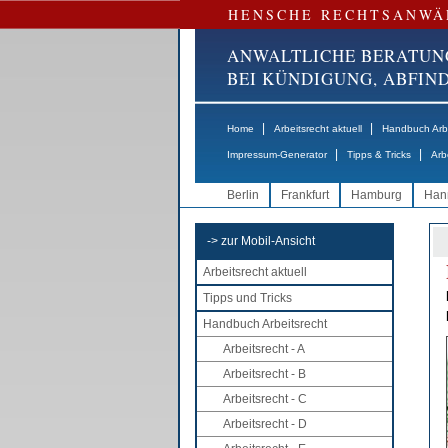
HENSCHE RECHTSANWÄ
ANWALTLICHE BERATUN
BEI KÜNDIGUNG, ABFI
|
|
Home
Arbeitsrecht aktuell
Handbuch Arbe
|
|
Impressum-Generator
Tipps & Tricks
Arb
Berlin
Frankfurt
Hamburg
Han
-> zur Mobil-Ansicht
Arbeitsrecht aktuell
Tipps und Tricks
Handbuch Arbeitsrecht
Arbeitsrecht - A
Arbeitsrecht - B
Arbeitsrecht - C
Arbeitsrecht - D