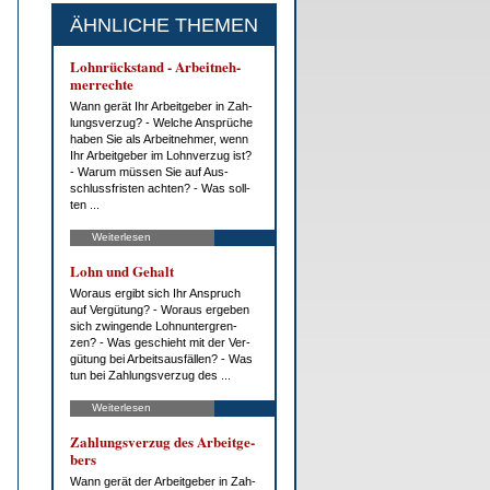
ÄHNLICHE THEMEN
Lohn­rück­stand - Ar­beit­neh­
mer­rech­te
Wann ge­rät Ihr Ar­beit­ge­ber in Zah­
lungs­ver­zug? - Wel­che An­sprü­che
ha­ben Sie als Ar­beit­neh­mer, wenn
Ihr Ar­beit­ge­ber im Lohn­ver­zug ist?
- War­um müs­sen Sie auf Aus­
schluss­fris­ten ach­ten? - Was soll­
ten ...
Weiterlesen
Lohn und Ge­halt
Wor­aus er­gibt sich Ihr An­spruch
auf Ver­gü­tung? - Wor­aus er­ge­ben
sich zwin­gen­de Lohn­un­ter­gren­
zen? - Was ge­schieht mit der Ver­
gü­tung bei Ar­beits­aus­fäl­len? - Was
tun bei Zah­lungs­ver­zug des ...
Weiterlesen
Zah­lungs­ver­zug des Ar­beit­ge­
bers
Wann ge­rät der Ar­beit­ge­ber in Zah­