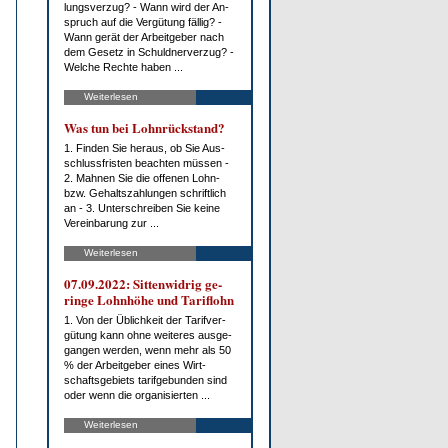
lungs­ver­zug? - Wann wird der An­
spruch auf die Ver­gü­tung fäl­lig? -
Wann ge­rät der Ar­beit­ge­ber nach
dem Ge­setz in Schuld­ner­ver­zug? -
Wel­che Rech­te ha­ben ...
Weiterlesen
Was tun bei Lohn­rück­stand?
1. Fin­den Sie her­aus, ob Sie Aus­
schluss­fris­ten be­ach­ten müs­sen -
2. Mah­nen Sie die of­fe­nen Lohn-
bzw. Ge­halts­zah­lun­gen schrift­lich
an - 3. Un­ter­schrei­ben Sie kei­ne
Ver­ein­ba­rung zur ...
Weiterlesen
07.09.2022: Sit­ten­wid­rig ge­
rin­ge Lohn­hö­he und Ta­rif­lohn
1. Von der Üb­lich­keit der Ta­rif­ver­
gü­tung kann oh­ne wei­te­res aus­ge­
gan­gen wer­den, wenn mehr als 50
% der Ar­beit­ge­ber ei­nes Wirt­
schafts­ge­biets ta­rif­ge­bun­den sind
oder wenn die or­ga­ni­sier­ten ...
Weiterlesen