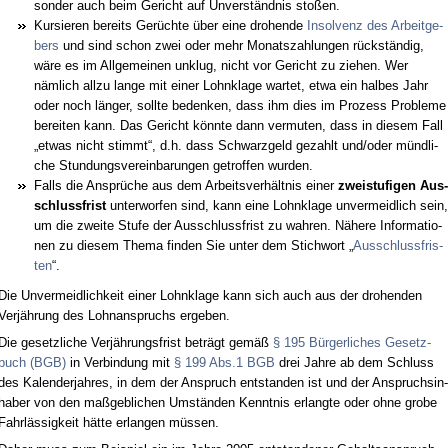
son­der auch beim Ge­richt auf Un­verständ­nis stoßen.
Kur­sie­ren be­reits Gerüch­te über ei­ne dro­hen­de
In­sol­venz des Ar­beit­ge­
bers
und sind schon zwei oder mehr Mo­nats­zah­lun­gen rückständig,
wäre es im All­ge­mei­nen un­klug, nicht vor Ge­richt zu zie­hen. Wer
nämlich all­zu lan­ge mit ei­ner Lohn­kla­ge war­tet, et­wa ein hal­bes Jahr
oder noch länger, soll­te be­den­ken, dass ihm dies im Pro­zess Pro­ble­me
be­rei­ten kann. Das Ge­richt könn­te dann ver­mu­ten, dass in die­sem Fall
„et­was nicht stimmt“, d.h. dass Schwarz­geld ge­zahlt und/oder münd­li­
che St­un­dungs­ver­ein­ba­run­gen ge­trof­fen wur­den.
Falls die Ansprüche aus dem Ar­beits­verhält­nis ei­ner
zwei­stu­fi­gen Aus­
schluss­frist
un­ter­wor­fen sind, kann ei­ne Lohn­kla­ge un­ver­meid­lich sein,
um die zwei­te Stu­fe der Aus­schluss­frist zu wah­ren. Nähe­re In­for­ma­tio­
nen zu die­sem The­ma fin­den Sie un­ter dem Stich­wort „
Aus­schluss­fris­
ten
“.
Die Un­ver­meid­lich­keit ei­ner Lohn­kla­ge kann sich auch aus der dro­hen­den
Verjährung des Lohn­an­spruchs er­ge­ben.
Die ge­setz­li­che Verjährungs­frist beträgt gemäß
§ 195 Bürger­li­ches Ge­setz­
buch (BGB)
in Ver­bin­dung mit
§ 199 Abs.1 BGB
drei Jah­re ab dem Schluss
des Ka­len­der­jah­res, in dem der An­spruch ent­stan­den ist und der An­spruchs­in­
ha­ber von den maßgeb­li­chen Umständen Kennt­nis er­lang­te oder oh­ne gro­be
Fahrlässig­keit hätte er­lan­gen müssen.