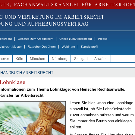
LTE, FACHANWALTSKANZLEI FÜR ARBEITSRECH
G UND VERTRETUNG IM ARBEITSRECHT
NDUNG UND AUFHEBUNGSVERTRAG
|
|
|
itsrecht
Gesetze zum Arbeitsrecht
Urteile zum Arbeitsrecht
Presse
|
|
|
eitsrecht Muster
Ratgeber Gebühren
Webinare
Kanzleiprofil
nover
Köln
München
Nürnberg
Stuttgart
Anwälte
HANDBUCH ARBEITSRECHT
Lohn­kla­ge
In­for­ma­tio­nen zum The­ma Lohn­kla­ge: von Hen­sche Rechts­an­wäl­te,
Kanz­lei für Ar­beits­recht
Le­sen Sie hier, wann ei­ne Lohn­kla­ge
sinn­voll ist, ob Sie Lohn­rück­stän­de
zu­vor an­mah­nen müs­sen und war­um
Sie im­mer den Brut­to­lohn ein­kla­gen
soll­ten.