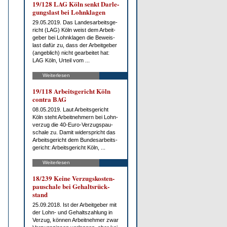
19/128 LAG Köln senkt Dar­le­
gungs­last bei Lohn­kla­gen
29.05.2019. Das Lan­des­ar­beits­ge­
richt (LAG) Köln weist dem Ar­beit­
ge­ber bei Lohn­kla­gen die Be­weis­
last da­für zu, dass der Ar­beit­ge­ber
(an­geb­lich) nicht ge­ar­bei­tet hat:
LAG Köln, Ur­teil vom ...
Weiterlesen
19/118 Ar­beits­ge­richt Köln
con­tra BAG
08.05.2019. Laut Ar­beits­ge­richt
Köln steht Ar­beit­neh­mern bei Lohn­
ver­zug die 40-Eu­ro-Ver­zug­s­pau­
scha­le zu. Da­mit wi­der­spricht das
Ar­beits­ge­richt dem Bun­des­ar­beits­
ge­richt: Ar­beits­ge­richt Köln, ...
Weiterlesen
18/239 Kei­ne Ver­zugs­kos­ten­
pau­scha­le bei Ge­halts­rück­
stand
25.09.2018. Ist der Ar­beit­ge­ber mit
der Lohn- und Ge­halts­zah­lung in
Ver­zug, kön­nen Ar­beit­neh­mer zwar