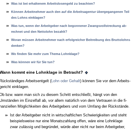
Was ist bei er­hal­te­nem Ar­beits­lo­sen­geld zu be­ach­ten?
Können Ar­beit­neh­mer auch den auf die Ar­beits­agen­tur über­ge­gan­ge­nen Teil
des Lohns ein­kla­gen?
Was tun, wenn der Ar­beit­ge­ber nach be­gon­ne­ner Zwangs­voll­stre­ckung ab­
rech­net und den Net­to­lohn be­zahlt?
Wor­an müssen Ar­beit­neh­mer nach er­folg­rei­cher Bei­trei­bung des Brut­to­lohns
den­ken?
Wo fin­den Sie mehr zum The­ma Lohn­kla­ge?
Was kön­nen wir für Sie tun?
Wann kommt ei­ne Lohn­kla­ge in Be­tracht?
Rückständi­ges Ar­beits­ent­gelt (
Lohn oder Ge­halt
) können Sie vor dem Ar­beits­
ge­richt ein­kla­gen.
Ob bzw. wann man sich zu die­sem Schritt ent­schließt, hängt von den
Umständen im Ein­zel­fall ab, vor al­lem natürlich von dem Ver­trau­en in die fi­
nan­zi­el­len Möglich­kei­ten des Ar­beit­ge­bers und vom Um­fang der Rückstände.
Ist der Ar­beit­ge­ber nicht in wirt­schaft­li­chen Schwie­rig­kei­ten und steht
bei­spiels­wei­se nur ei­ne Mo­nats­zah­lung of­fen, wäre ei­ne Lohn­kla­ge
zwar zulässig und be­gründet, würde aber nicht nur beim Ar­beit­ge­ber,