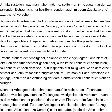
Um klar­zu­stel­len, was man ha­ben möch­te, soll­te man im Kla­ge­an­trag den zu
zah­len­den Be­trag nicht nur be­zif­fern, son­dern auch mit dem Zu­satz „brut­to“
bzw. „net­to“ ver­se­hen.
Da man als Ar­beit­neh­mer die Lohn­steu­er und den Ar­beit­neh­mer­an­teil am So­
zi­al­bei­trag auch bei pünkt­li­cher Zah­lung „nicht sieht“ - die Lohn­steu­er wird ja
vom Ar­beit­ge­ber di­rekt an das Fi­nanz­amt und die So­zi­al­beiträge di­rekt an die
Kran­ken­kas­se ab­geführt -, könn­te man der Mei­nung sein, dass die auf den
Net­to­lohn ge­rich­te­te Kla­ge zu emp­feh­len sei, um das Kla­ge­ver­fah­ren von
überflüssi­gem Bal­last frei­zu­hal­ten. Da­ge­gen - und da­mit für die Brut­to­lohn­kla­
ge - spre­chen al­ler­dings zwei wich­ti­ge Gründe:
Ers­tens braucht der Ar­beit­ge­ber, so­lan­ge er den ein­ge­klag­ten Lohn nicht ef­
fek­tiv an den Ar­beit­neh­mer ge­zahlt hat, auch kei­ne Lohn­steu­er ab­zuführen,
da Lohn­steu­er nach dem sog. Zu­fluss­prin­zip erst fällig wird, wenn dem Ar­beit­
neh­mer der Lohn tatsächlich zu­ge­flos­sen ist. Hat man nur den Net­to­lohn ein­
ge­klagt, kann man die Abführung der dar­auf ent­fal­len­den Lohn­steu­er nicht er­
zwin­gen.
Wenn der Ar­beit­ge­ber die Lohn­steu­er dar­auf­hin nicht an das Fi­nanz­amt
abführt, was bei gra­vie­ren­den Zah­lungs­schwie­rig­kei­ten oft vor­kommt, kann
es dem Ar­beit­neh­mer pas­sie­ren, dass er vom Fi­nanz­amt im Nach­hin­ein zur
Kas­se ge­be­ten wird: Führt der Ar­beit­ge­ber nämlich die Lohn­steu­er für zu­ge­
flos­se­nen Ar­beits­lohn (zu Un­recht) nicht ab, haf­tet (auch) der Ar­beit­neh­mer