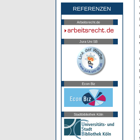
REFERENZEN
Arbeitsrecht.de
Jura Uni SB
Econ Biz
Stadtbibliothek Köln