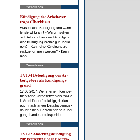
Weiterlesen
Kün­di­gung des Ar­beits­ver­
trags (Über­blick)
Was ist ei­ne Kün­di­gung und wann
ist sie wirk­sam? - War­um soll­ten
sich Ar­beit­neh­mer und Ar­beit­ge­ber
ei­ne Kün­di­gung vor­her gut über­le­
gen? - Kann ei­ne Kün­di­gung zu­
rück­ge­nom­men wer­den? - Kann
man ...
Weiterlesen
17/134 Be­lei­di­gung des Ar­
beit­ge­bers als Kün­di­gungs­
grund
17.05.2017. Wer in ei­nem Klein­be­
trieb sei­ne Vor­ge­setz­ten als "so­zia­
le Arsch­lö­cher" be­lei­digt, ris­kiert
auch nach lan­ger Be­schäf­ti­gungs­
dau­er ei­ne au­ßer­or­dent­li­che Kün­di­
gung: Lan­des­ar­beits­ge­richt ...
Weiterlesen
17/127 Än­de­rungs­kün­di­gung
zur Fest­le­gung neu­er Auf­ga­