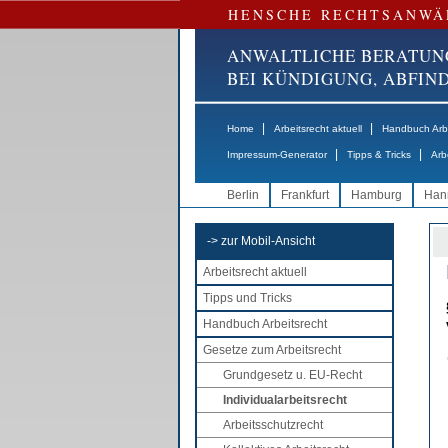
HENSCHE RECHTSANWÄ
ANWALTLICHE BERATUN
BEI KÜNDIGUNG, ABFI
|
|
Home
Arbeitsrecht aktuell
Handbuch Arbe
|
|
Impressum-Generator
Tipps & Tricks
Arb
Berlin
Frankfurt
Hamburg
Han
-> zur Mobil-Ansicht
Arbeitsrecht aktuell
Tipps und Tricks
Handbuch Arbeitsrecht
Gesetze zum Arbeitsrecht
Grundgesetz u. EU-Recht
Individualarbeitsrecht
Arbeitsschutzrecht