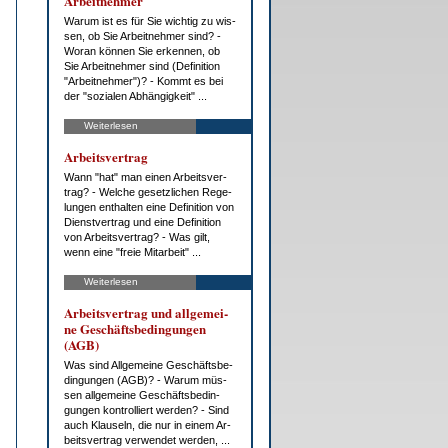
Ar­beit­neh­mer
War­um ist es für Sie wich­tig zu wis­
sen, ob Sie Ar­beit­neh­mer sind? -
Wor­an kön­nen Sie er­ken­nen, ob
Sie Ar­beit­neh­mer sind (De­fi­ni­ti­on
"Ar­beit­neh­mer")? - Kommt es bei
der "so­zia­len Ab­hän­gig­keit" ...
Weiterlesen
Ar­beits­ver­trag
Wann "hat" man ei­nen Ar­beits­ver­
trag? - Wel­che ge­setz­li­chen Re­ge­
lun­gen ent­hal­ten ei­ne De­fi­ni­ti­on von
Dienst­ver­trag und ei­ne De­fi­ni­ti­on
von Ar­beits­ver­trag? - Was gilt,
wenn ei­ne "freie Mit­ar­beit" ...
Weiterlesen
Ar­beits­ver­trag und all­ge­mei­
ne Ge­schäfts­be­din­gun­gen
(AGB)
Was sind All­ge­mei­ne Ge­schäfts­be­
din­gun­gen (AGB)? - War­um müs­
sen all­ge­mei­ne Ge­schäfts­be­din­
gun­gen kon­trol­liert wer­den? - Sind
auch Klau­seln, die nur in ei­nem Ar­
beits­ver­trag ver­wen­det wer­den, ...