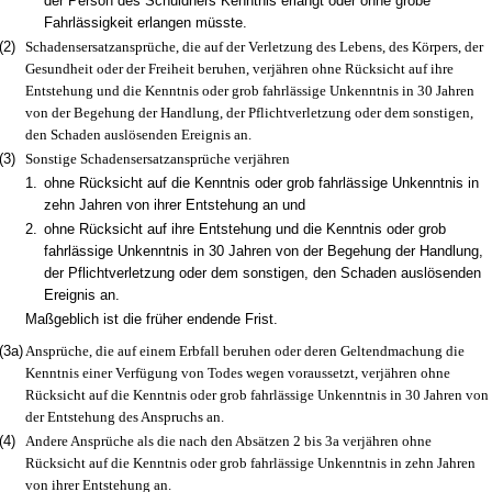
der Person des Schuldners Kenntnis erlangt oder ohne grobe
Fahrlässigkeit erlangen müsste.
(2)
Schadensersatzansprüche, die auf der Verletzung des Lebens, des Körpers, der
Gesundheit oder der Freiheit beruhen, verjähren ohne Rücksicht auf ihre
Entstehung und die Kenntnis oder grob fahrlässige Unkenntnis in 30 Jahren
von der Begehung der Handlung, der Pflichtverletzung oder dem sonstigen,
den Schaden auslösenden Ereignis an.
(3)
Sonstige Schadensersatzansprüche verjähren
1.
ohne Rücksicht auf die Kenntnis oder grob fahrlässige Unkenntnis in
zehn Jahren von ihrer Entstehung an und
2.
ohne Rücksicht auf ihre Entstehung und die Kenntnis oder grob
fahrlässige Unkenntnis in 30 Jahren von der Begehung der Handlung,
der Pflichtverletzung oder dem sonstigen, den Schaden auslösenden
Ereignis an.
Maßgeblich ist die früher endende Frist.
(3a)
Ansprüche, die auf einem Erbfall beruhen oder deren Geltendmachung die
Kenntnis einer Verfügung von Todes wegen voraussetzt, verjähren ohne
Rücksicht auf die Kenntnis oder grob fahrlässige Unkenntnis in 30 Jahren von
der Entstehung des Anspruchs an.
(4)
Andere Ansprüche als die nach den Absätzen 2 bis 3a verjähren ohne
Rücksicht auf die Kenntnis oder grob fahrlässige Unkenntnis in zehn Jahren
von ihrer Entstehung an.