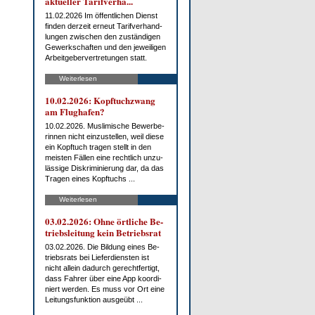
ak­tu­el­ler Ta­rif­ver­ha...
11.02.2026 Im öf­fent­li­chen Dienst
fin­den der­zeit er­neut Ta­rif­ver­hand­
lun­gen zwi­schen den zu­stän­di­gen
Ge­werk­schaf­ten und den je­wei­li­gen
Ar­beit­ge­ber­ver­tre­tun­gen statt.
Weiterlesen
10.02.2026: Kopf­tuch­zwang
am Flug­ha­fen?
10.02.2026. Mus­li­mi­sche Be­wer­be­
rin­nen nicht ein­zu­stel­len, weil die­se
ein Kopf­tuch tra­gen stellt in den
meis­ten Fäl­len ei­ne recht­lich un­zu­
läs­si­ge Dis­kri­mi­nie­rung dar, da das
Tra­gen ei­nes Kopf­tuchs ...
Weiterlesen
03.02.2026: Oh­ne ört­li­che Be­
triebs­lei­tung kein Be­triebs­rat
03.02.2026. Die Bil­dung ei­nes Be­
triebs­rats bei Lie­fer­diens­ten ist
nicht al­lein da­durch ge­recht­fer­tigt,
dass Fah­rer über ei­ne App ko­or­di­
niert wer­den. Es muss vor Ort ei­ne
Lei­tungs­funk­ti­on aus­ge­übt ...