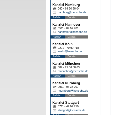
Kanzlei Hamburg
040 - 69 20 68 04
hamburg@hensche.de
Anfahrt
Details
Kanzlei Hannover
0511 - 89 97 701
hannover@hensche.de
Anfahrt
Details
Kanzlei Köln
0221 - 70 90 718
koeln@hensche.de
Anfahrt
Details
Kanzlei München
089 - 21 56 88 63
muenchen@hensche.de
Anfahrt
Details
Kanzlei Nürnberg
0911 - 95 33 207
nuernberg@hensche.de
Anfahrt
Details
Kanzlei Stuttgart
0711 - 47 09 710
stuttgart@hensche.de