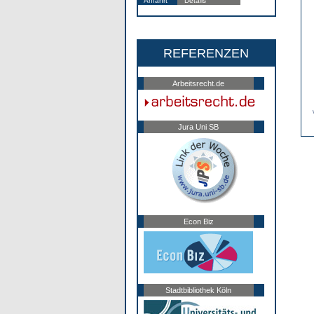
Anfahrt
Details
REFERENZEN
Arbeitsrecht.de
Jura Uni SB
Econ Biz
Stadtbibliothek Köln