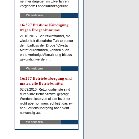
neh­mer da­ge­gen im Eil­ver­fah­ren
vor­ge­hen: Lan­des­ar­beits­ge­richt ...
Weiterlesen
16/327 Frist­lo­se Kün­di­gung
we­gen Dro­gen­kon­sums
21.10.2016. Be­rufs­kraft­fah­rer, die
wie­der­holt dienst­li­che Fahr­ten un­ter
dem Ein­fluss der Dro­ge "Crys­tal
Meth" durch­füh­ren, kön­nen auch
oh­ne vor­he­ri­ge Ab­mah­nung frist­los
ge­kün­digt wer­den: ...
Weiterlesen
16/277 Be­triebs­über­gang und
ma­te­ri­el­le Be­triebs­mit­tel
02.09.2016. Ret­tungs­diens­te sind
durch ih­re Be­triebs­mit­tel ge­prägt.
Wer­den die­se von ei­nem In­ves­tor
nicht über­nom­men, schließt das ei­
nen Be­triebs­über­gang aber nicht
not­wen­dig aus: ...
Weiterlesen