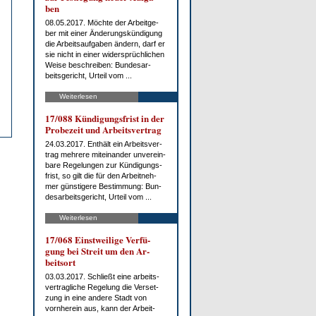
ben
08.05.2017. Möch­te der Ar­beit­ge­
ber mit ei­ner Än­de­rungs­kün­di­gung
die Ar­beits­auf­ga­ben än­dern, darf er
sie nicht in ei­ner wi­der­sprüch­li­chen
Wei­se be­schrei­ben: Bun­des­ar­
beits­ge­richt, Ur­teil vom ...
Weiterlesen
17/088 Kün­di­gungs­frist in der
Pro­be­zeit und Ar­beits­ver­trag
24.03.2017. Ent­hält ein Ar­beits­ver­
trag meh­re­re mit­ein­an­der un­ver­ein­
ba­re Re­ge­lun­gen zur Kün­di­gungs­
frist, so gilt die für den Ar­beit­neh­
mer güns­ti­ge­re Be­stim­mung: Bun­
des­ar­beits­ge­richt, Ur­teil vom ...
Weiterlesen
17/068 Einst­wei­li­ge Ver­fü­
gung bei Streit um den Ar­
beits­ort
03.03.2017. Schließt ei­ne ar­beits­
ver­trag­li­che Re­ge­lung die Ver­set­
zung in ei­ne an­de­re Stadt von
vorn­her­ein aus, kann der Ar­beit­