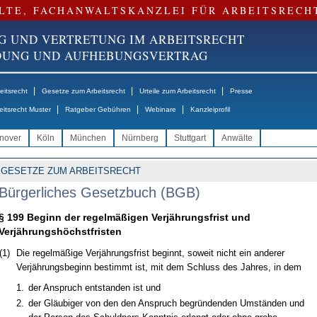
LTE, FACHANWALTSKANZLEI FÜR ARBEITSRECH
G UND VERTRETUNG IM ARBEITSRECHT
NDUNG UND AUFHEBUNGSVERTRAG
|
|
|
itsrecht
Gesetze zum Arbeitsrecht
Urteile zum Arbeitsrecht
Presse
|
|
|
eitsrecht Muster
Ratgeber Gebühren
Webinare
Kanzleiprofil
nover
Köln
München
Nürnberg
Stuttgart
Anwälte
GESETZE ZUM ARBEITSRECHT
Bürgerliches Gesetzbuch (BGB)
§ 199 Beginn der regelmäßigen Verjährungsfrist und
Verjährungshöchstfristen
(1)
Die regelmäßige Verjährungsfrist beginnt, soweit nicht ein anderer
Verjährungsbeginn bestimmt ist, mit dem Schluss des Jahres, in dem
1.
der Anspruch entstanden ist und
2.
der Gläubiger von den den Anspruch begründenden Umständen und