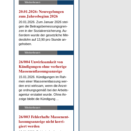
Weiterlesen
20.01.2026: Neu­re­ge­lun­gen
zum Jah­res­be­ginn 2026
20.01.2026. Zum Ja­nu­ar 2026 stei­
gen die Bei­trags­be­mes­sungs­gren­
zen in der So­zi­al­ver­si­che­rung. Au­
ßer­dem wur­de der ge­setz­li­che Min­
dest­lohn auf 13,90 pro St­un­de an­
ge­ho­ben.
Weiterlesen
26/004 Un­wirk­sam­keit von
Kün­di­gun­gen oh­ne vor­he­ri­ge
Mas­sen­ent­las­sungs­an­zei­ge
15.01.2026. Kün­di­gun­gen im Rah­
men ei­ner Mas­sen­ent­las­sung wer­
den erst wirk­sam, wenn die An­zei­
ge ord­nungs­ge­mäß bei der Ar­beits­
agen­tur er­stat­tet wur­de. Oh­ne An­
zei­ge bleibt die Kün­di­gung ...
Weiterlesen
26/003 Feh­ler­haf­te Mas­sen­ent­
las­sungs­an­zei­ge nicht kor­ri­
giert wer­den