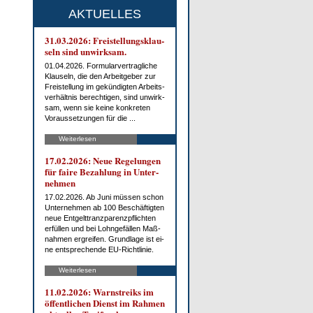
AKTUELLES
31.03.2026: Frei­stel­lungs­klau­
seln sind un­wirk­sam.
01.04.2026. For­mu­lar­ver­trag­li­che
Klau­seln, die den Ar­beit­ge­ber zur
Frei­stel­lung im ge­kün­dig­ten Ar­beits­
ver­hält­nis be­rech­ti­gen, sind un­wirk­
sam, wenn sie kei­ne kon­kre­ten
Vor­aus­set­zun­gen für die ...
Weiterlesen
17.02.2026: Neue Re­ge­lun­gen
für fai­re Be­zah­lung in Un­ter­
neh­men
17.02.2026. Ab Ju­ni müs­sen schon
Un­ter­neh­men ab 100 Be­schäf­tig­ten
neue Ent­gelt­tranz­pa­renz­pflich­ten
er­fül­len und bei Lohn­ge­fäl­len Maß­
nah­men er­grei­fen. Grund­la­ge ist ei­
ne ent­spre­chen­de EU-Richt­li­nie.
Weiterlesen
11.02.2026: Warn­streiks im
öf­fent­li­chen Dienst im Rah­men